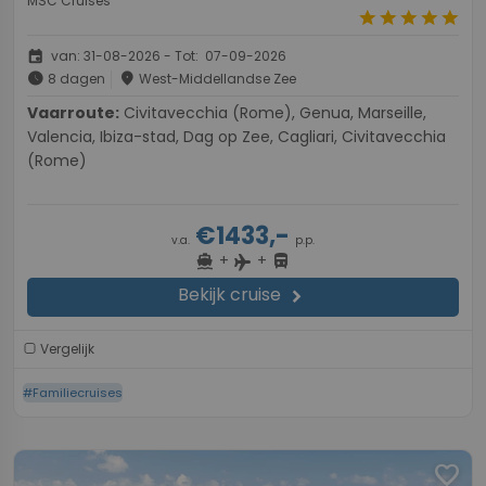
MSC Cruises
star
star
star
star
star
event
van: 31-08-2026 - Tot: 07-09-2026
schedule
place
8 dagen
West-Middellandse Zee
Vaarroute:
Civitavecchia (Rome), Genua, Marseille,
Valencia, Ibiza-stad, Dag op Zee, Cagliari, Civitavecchia
(Rome)
€1433,-
v.a.
p.p.
+
+
directions_boat
directions_bus
flight
Bekijk cruise
chevron_right
Vergelijk
#Familiecruises
favorite