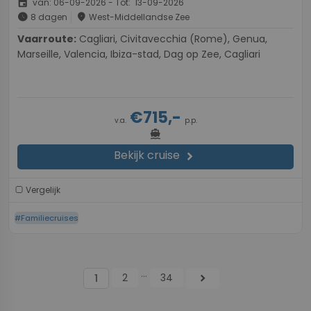
event
van: 06-09-2026 - Tot: 13-09-2026
schedule
place
8 dagen
West-Middellandse Zee
Vaarroute:
Cagliari, Civitavecchia (Rome), Genua,
Marseille, Valencia, Ibiza-stad, Dag op Zee, Cagliari
€715,-
v.a.
p.p.
directions_boat
Bekijk cruise
chevron_right
Vergelijk
#Familiecruises
...
2
34
chevron_right
1