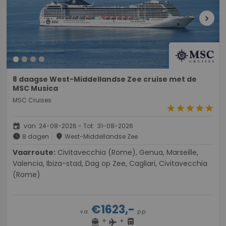
chevron_right
8 daagse West-Middellandse Zee cruise met de
MSC Musica
MSC Cruises
star
star
star
star
star
event
van: 24-08-2026 - Tot: 31-08-2026
schedule
place
8 dagen
West-Middellandse Zee
Vaarroute:
Civitavecchia (Rome), Genua, Marseille,
Valencia, Ibiza-stad, Dag op Zee, Cagliari, Civitavecchia
(Rome)
€1623,-
v.a.
p.p.
+
+
directions_boat
directions_bus
flight