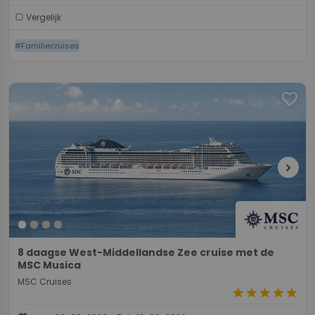
Vergelijk
#Familiecruises
favorite
chevron_right
8 daagse West-Middellandse Zee cruise met de
MSC Musica
MSC Cruises
star
star
star
star
star