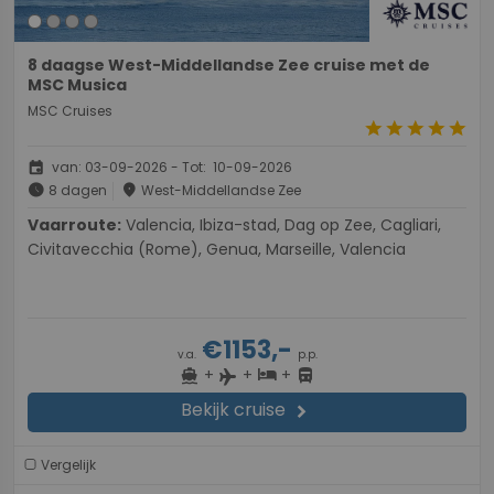
8 daagse West-Middellandse Zee cruise met de
MSC Musica
MSC Cruises
star
star
star
star
star
event
van: 03-09-2026 - Tot: 10-09-2026
schedule
place
8 dagen
West-Middellandse Zee
Vaarroute:
Valencia, Ibiza-stad, Dag op Zee, Cagliari,
Civitavecchia (Rome), Genua, Marseille, Valencia
€1153,-
v.a.
p.p.
+
+
+
directions_boat
hotel
directions_bus
flight
Bekijk cruise
chevron_right
Vergelijk