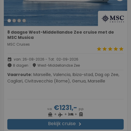
8 daagse West-Middellandse Zee cruise met de
MSC Musica
MSC Cruises
star
star
star
star
star
event
van: 26-08-2026 - Tot: 02-09-2026
schedule
place
8 dagen
West-Middellandse Zee
Vaarroute:
Marseille, Valencia, Ibiza-stad, Dag op Zee,
Cagliari, Civitavecchia (Rome), Genua, Marseille
€1231,-
v.a.
p.p.
+
+
+
directions_boat
hotel
directions_bus
flight
Bekijk cruise
chevron_right