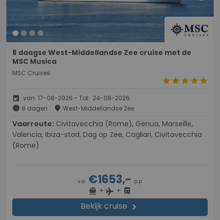
8 daagse West-Middellandse Zee cruise met de
MSC Musica
MSC Cruises
star
star
star
star
star
event
van: 17-08-2026 - Tot: 24-08-2026
schedule
place
8 dagen
West-Middellandse Zee
Vaarroute:
Civitavecchia (Rome), Genua, Marseille,
Valencia, Ibiza-stad, Dag op Zee, Cagliari, Civitavecchia
(Rome)
€1653,-
v.a.
p.p.
+
+
directions_boat
directions_bus
flight
Bekijk cruise
chevron_right