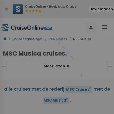
CruiseOnline - Boek jouw Cruise
close
Downloaden
star
star
star
star
star
menu
person
home
/
Cruise Aanbiedingen
/
MSC Cruises
/ MSC Musica
MSC Musica cruises
.
keyboard_double_arrow_down
Meer lezen
alle cruises met de rederij
met de
close
MSC Cruises
.
close
MSC Musica