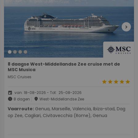
chevron_right
8 daagse West-Middellandse Zee cruise met de
MSC Musica
MSC Cruises
star
star
star
star
star
event
van: 18-08-2026 - Tot: 25-08-2026
schedule
place
8 dagen
West-Middellandse Zee
Vaarroute:
Genua, Marseille, Valencia, Ibiza-stad, Dag
op Zee, Cagliari, Civitavecchia (Rome), Genua