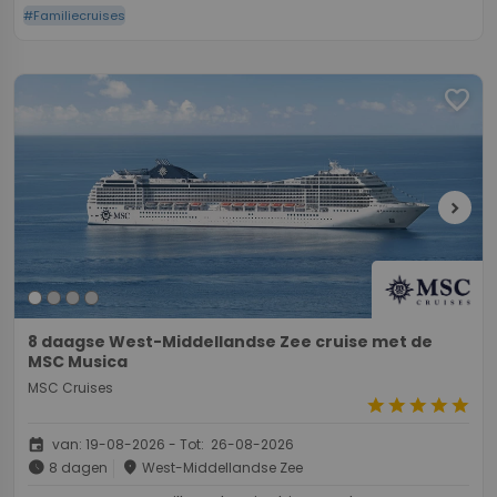
#Familiecruises
favorite
chevron_right
8 daagse West-Middellandse Zee cruise met de
MSC Musica
MSC Cruises
star
star
star
star
star
event
van: 19-08-2026 - Tot: 26-08-2026
schedule
place
8 dagen
West-Middellandse Zee