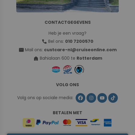
CONTACTGEGEVENS
Heb je een vraag?
call
Bel ons:
010 7200570
mail
Mail ons:
custcare-nl@cruiseonline.com
home
Bahialaan 600 te
Rotterdam
VOLG ONS
Volg ons op sociale media:
BETALEN MET