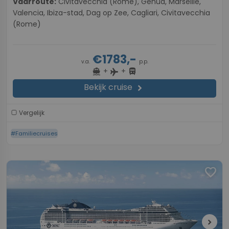
Vaarroute:
Civitavecchia (Rome), Genua, Marseille,
Valencia, Ibiza-stad, Dag op Zee, Cagliari, Civitavecchia
(Rome)
€1783,-
v.a.
p.p.
+
+
directions_boat
directions_bus
flight
Bekijk cruise
chevron_right
Vergelijk
#Familiecruises
favorite
chevron_right