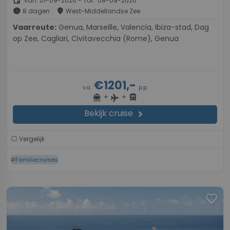
event
van: 01-09-2026 - Tot: 08-09-2026
schedule
place
8 dagen
West-Middellandse Zee
Vaarroute:
Genua, Marseille, Valencia, Ibiza-stad, Dag
op Zee, Cagliari, Civitavecchia (Rome), Genua
€1201,-
v.a.
p.p.
+
+
directions_boat
directions_bus
flight
Bekijk cruise
chevron_right
Vergelijk
#Familiecruises
favorite