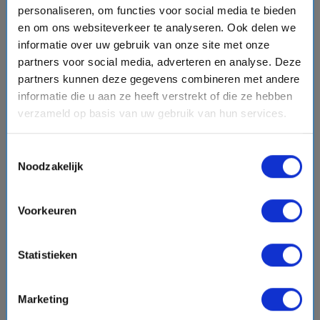
8 daagse West-Middellandse Zee cruise met de
personaliseren, om functies voor social media te bieden
MSC Musica
en om ons websiteverkeer te analyseren. Ook delen we
MSC Cruises
informatie over uw gebruik van onze site met onze
star
star
star
star
star
partners voor social media, adverteren en analyse. Deze
event
van: 25-08-2026 - Tot: 01-09-2026
partners kunnen deze gegevens combineren met andere
schedule
place
8 dagen
West-Middellandse Zee
informatie die u aan ze heeft verstrekt of die ze hebben
Vaarroute:
Genua, Marseille, Valencia, Ibiza-stad, Dag
verzameld op basis van uw gebruik van hun services.
op Zee, Cagliari, Civitavecchia (Rome), Genua
Toestemmingsselectie
Noodzakelijk
€1253,-
v.a.
p.p.
+
+
directions_boat
directions_bus
flight
Voorkeuren
Bekijk cruise
chevron_right
Statistieken
Vergelijk
#Familiecruises
Marketing