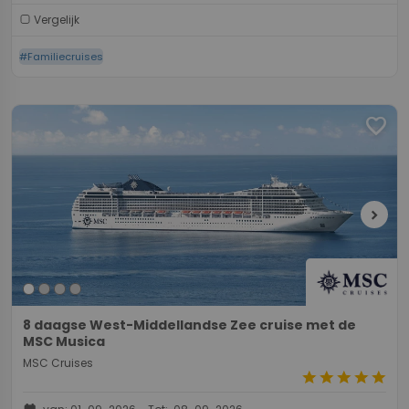
Vergelijk
#Familiecruises
favorite
chevron_right
8 daagse West-Middellandse Zee cruise met de
MSC Musica
MSC Cruises
star
star
star
star
star