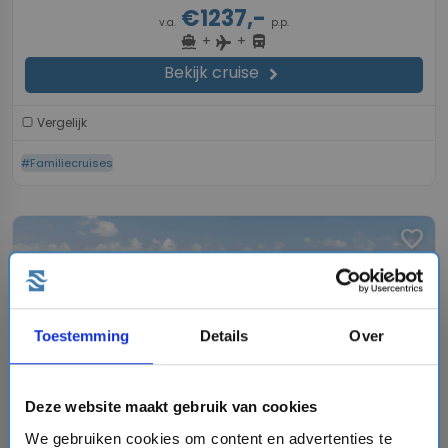
€1237,-
v.a.
p.p.
+
+
directions_boat
directions_bus
flight
Bekijk cruise
chevron_right
Vergelijk
#Familiecruises
favorite
chevron_right
Toestemming
Details
Over
Deze website maakt gebruik van cookies
We gebruiken cookies om content en advertenties te