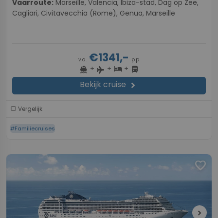
Vaarroute:
Marseille, Valencia, Ibiza-stad, Dag op Zee,
Cagliari, Civitavecchia (Rome), Genua, Marseille
€1341,-
v.a.
p.p.
+
+
+
directions_boat
hotel
directions_bus
flight
Bekijk cruise
chevron_right
Vergelijk
#Familiecruises
favorite
chevron_right