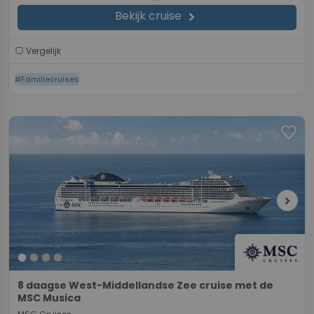
Bekijk cruise
chevron_right
Vergelijk
#Familiecruises
favorite
chevron_right
8 daagse West-Middellandse Zee cruise met de
MSC Musica