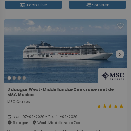
tune
format_line_spacing
Toon filter
Sorteren
favorite
chevron_right
8 daagse West-Middellandse Zee cruise met de
MSC Musica
MSC Cruises
star
star
star
star
star
event
van: 07-09-2026 - Tot: 14-09-2026
schedule
place
8 dagen
West-Middellandse Zee