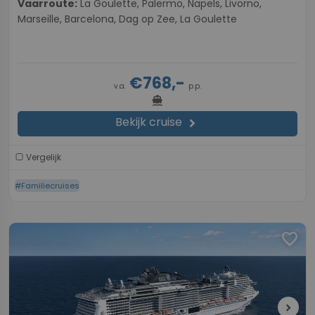
Vaarroute:
La Goulette, Palermo, Napels, Livorno,
Marseille, Barcelona, Dag op Zee, La Goulette
€768,-
v.a.
p.p.
directions_boat
Bekijk cruise
chevron_right
Vergelijk
#Familiecruises
favorite
chevron_right