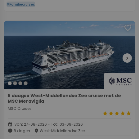
#Familiecruises
favorite
chevron_right
8 daagse West-Middellandse Zee cruise met de
MSC Meraviglia
MSC Cruises
star
star
star
star
star
event
van: 27-08-2026 - Tot: 03-09-2026
schedule
place
8 dagen
West-Middellandse Zee