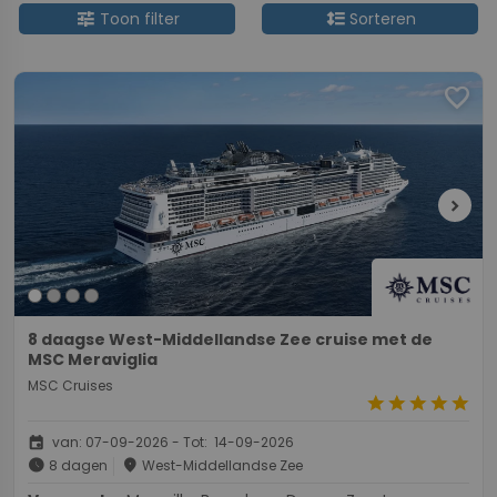
tune
format_line_spacing
Toon filter
Sorteren
favorite
chevron_right
8 daagse West-Middellandse Zee cruise met de
MSC Meraviglia
MSC Cruises
star
star
star
star
star
event
van: 07-09-2026 - Tot: 14-09-2026
schedule
place
8 dagen
West-Middellandse Zee