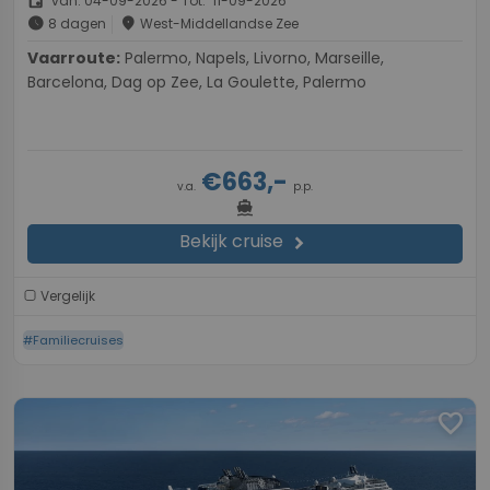
event
van: 04-09-2026 - Tot: 11-09-2026
schedule
place
8 dagen
West-Middellandse Zee
Vaarroute:
Palermo, Napels, Livorno, Marseille,
Barcelona, Dag op Zee, La Goulette, Palermo
€663,-
v.a.
p.p.
directions_boat
Bekijk cruise
chevron_right
Vergelijk
#Familiecruises
favorite