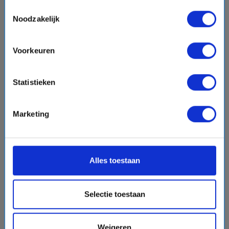
Toestemmingsselectie
Noodzakelijk
€885,-
v.a.
p.p.
directions_boat
Voorkeuren
Bekijk cruise
chevron_right
Statistieken
Vergelijk
#Familiecruises
Marketing
favorite
Alles toestaan
Selectie toestaan
chevron_right
Weigeren