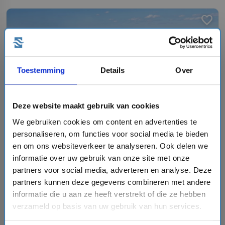
favorite
chevron_right
Toestemming
Details
Over
Deze website maakt gebruik van cookies
We gebruiken cookies om content en advertenties te
8 daagse West-Middellandse Zee cruise met de
personaliseren, om functies voor social media te bieden
MSC Meraviglia
en om ons websiteverkeer te analyseren. Ook delen we
MSC Cruises
informatie over uw gebruik van onze site met onze
star
star
star
star
star
partners voor social media, adverteren en analyse. Deze
event
van: 20-08-2026 - Tot: 27-08-2026
partners kunnen deze gegevens combineren met andere
schedule
place
dagen
West-Middellandse Zee
informatie die u aan ze heeft verstrekt of die ze hebben
Vaarroute:
La Goulette, Palermo, Napels, Livorno,
verzameld op basis van uw gebruik van hun services.
Marseille, Barcelona, Dag op Zee, La Goulette