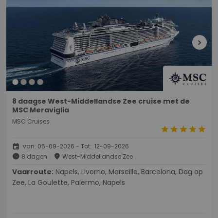
chevron_right
8 daagse West-Middellandse Zee cruise met de
MSC Meraviglia
MSC Cruises
star
star
star
star
star
event
van: 05-09-2026 - Tot: 12-09-2026
schedule
place
8 dagen
West-Middellandse Zee
Vaarroute:
Napels, Livorno, Marseille, Barcelona, Dag op
Zee, La Goulette, Palermo, Napels