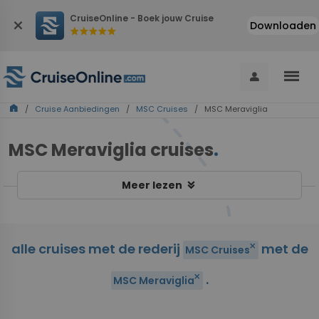
CruiseOnline - Boek jouw Cruise
close
Downloaden
star
star
star
star
star
menu
person
home
/
Cruise Aanbiedingen
/
MSC Cruises
/ MSC Meraviglia
MSC Meraviglia cruises
.
keyboard_double_arrow_down
Meer lezen
alle cruises met de rederij
met de
close
MSC Cruises
.
close
MSC Meraviglia