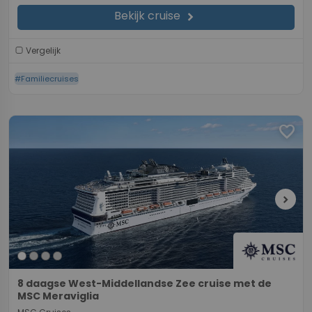
Bekijk cruise
chevron_right
Vergelijk
#Familiecruises
favorite
chevron_right
8 daagse West-Middellandse Zee cruise met de
MSC Meraviglia