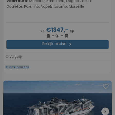
Vaarroute:
Marseille, Barcelona, Dag op Zee, La
Goulette, Palermo, Napels, Livorno, Marseille
€1347,-
v.a.
p.p.
+
+
directions_boat
directions_bus
flight
Bekijk cruise
chevron_right
Vergelijk
#Familiecruises
favorite
chevron_right