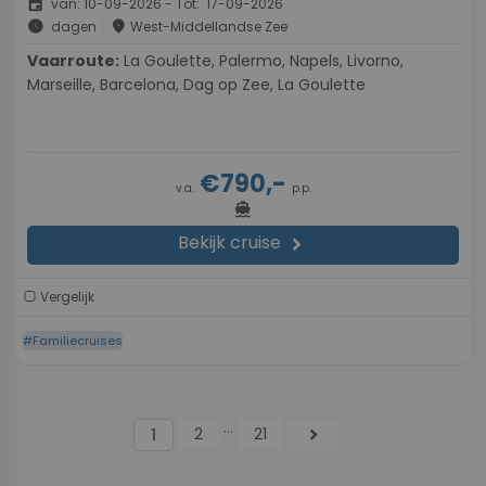
event
van: 10-09-2026 - Tot: 17-09-2026
schedule
place
dagen
West-Middellandse Zee
Vaarroute:
La Goulette, Palermo, Napels, Livorno,
Marseille, Barcelona, Dag op Zee, La Goulette
€790,-
v.a.
p.p.
directions_boat
Bekijk cruise
chevron_right
Vergelijk
#Familiecruises
...
2
21
chevron_right
1