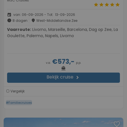
MSC Cruises
star
star
star
star
star
event
van: 06-09-2026 - Tot: 13-09-2026
schedule
place
8 dagen
West-Middellandse Zee
Vaarroute:
Livorno, Marseille, Barcelona, Dag op Zee, La
Goulette, Palermo, Napels, Livorno
€573,-
v.a.
p.p.
directions_boat
Bekijk cruise
chevron_right
Vergelijk
#Familiecruises
favorite