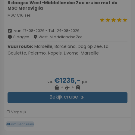
8 daagse West-Middellandse Zee cruise met de
MSC Meraviglia
MSC Cruises
star
star
star
star
star
event
van: 17-08-2026 - Tot: 24-08-2026
schedule
place
8 dagen
West-Middellandse Zee
Vaarroute:
Marseille, Barcelona, Dag op Zee, La
Goulette, Palermo, Napels, Livorno, Marseille
€1235,-
v.a.
p.p.
+
+
directions_boat
directions_bus
flight
Bekijk cruise
chevron_right
Vergelijk
#Familiecruises