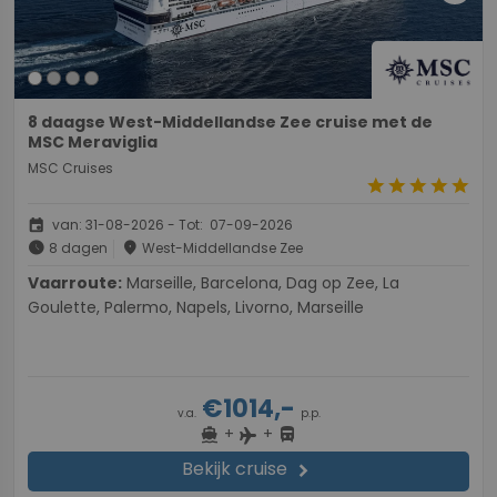
8 daagse West-Middellandse Zee cruise met de
MSC Meraviglia
MSC Cruises
star
star
star
star
star
event
van: 31-08-2026 - Tot: 07-09-2026
schedule
place
8 dagen
West-Middellandse Zee
Vaarroute:
Marseille, Barcelona, Dag op Zee, La
Goulette, Palermo, Napels, Livorno, Marseille
€1014,-
v.a.
p.p.
+
+
directions_boat
directions_bus
flight
Bekijk cruise
chevron_right