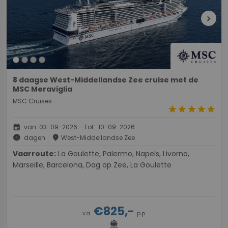
chevron_right
8 daagse West-Middellandse Zee cruise met de
MSC Meraviglia
MSC Cruises
star
star
star
star
star
event
van: 03-09-2026 - Tot: 10-09-2026
schedule
place
dagen
West-Middellandse Zee
Vaarroute:
La Goulette, Palermo, Napels, Livorno,
Marseille, Barcelona, Dag op Zee, La Goulette
€825,-
v.a.
p.p.
directions_boat