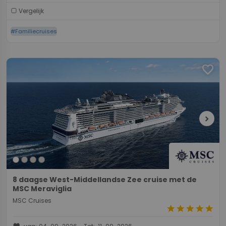
Vergelijk
#Familiecruises
favorite
chevron_right
8 daagse West-Middellandse Zee cruise met de
MSC Meraviglia
MSC Cruises
star
star
star
star
star