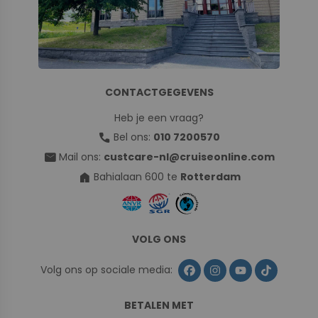
CONTACTGEGEVENS
Heb je een vraag?
call
Bel ons:
010 7200570
mail
Mail ons:
custcare-nl@cruiseonline.com
home
Bahialaan 600 te
Rotterdam
VOLG ONS
Volg ons op sociale media:
BETALEN MET