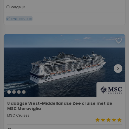
Vergelijk
#Familiecruises
favorite
chevron_right
8 daagse West-Middellandse Zee cruise met de
MSC Meraviglia
MSC Cruises
star
star
star
star
star