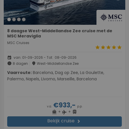
8 daagse West-Middellandse Zee cruise met de
MSC Meraviglia
MSC Cruises
star
star
star
star
star
event
van: 01-09-2026 - Tot: 08-09-2026
schedule
place
8 dagen
West-Middellandse Zee
Vaarroute:
Barcelona, Dag op Zee, La Goulette,
Palermo, Napels, Livorno, Marseille, Barcelona
€933,-
v.a.
p.p.
+
+
directions_boat
directions_bus
flight
Bekijk cruise
chevron_right