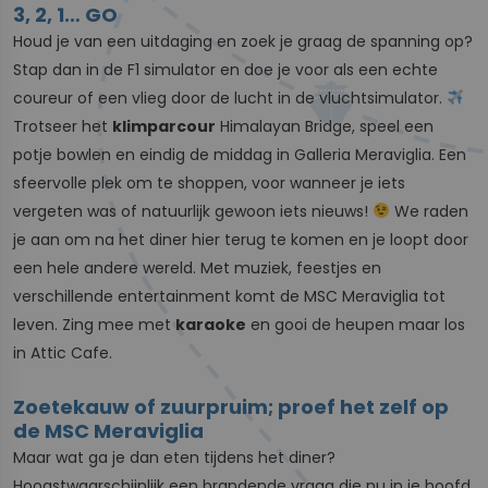
3, 2, 1… GO
Houd je van een uitdaging en zoek je graag de spanning op?
Stap dan in de F1 simulator en doe je voor als een echte
coureur of een vlieg door de lucht in de vluchtsimulator.
Trotseer het
klimparcour
Himalayan Bridge, speel een
potje bowlen en eindig de middag in Galleria Meraviglia. Een
sfeervolle plek om te shoppen, voor wanneer je iets
vergeten was of natuurlijk gewoon iets nieuws!
We raden
je aan om na het diner hier terug te komen en je loopt door
een hele andere wereld. Met muziek, feestjes en
verschillende entertainment komt de MSC Meraviglia tot
leven. Zing mee met
karaoke
en gooi de heupen maar los
in Attic Cafe.
Zoetekauw of zuurpruim; proef het zelf op
de MSC Meraviglia
Maar wat ga je dan eten tijdens het diner?
Hoogstwaarschijnlijk een brandende vraag die nu in je hoofd