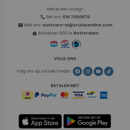
Heb je een vraag?
call
Bel ons:
010 7200570
mail
Mail ons:
custcare-nl@cruiseonline.com
home
Bahialaan 600 te
Rotterdam
VOLG ONS
Volg ons op sociale media:
BETALEN MET