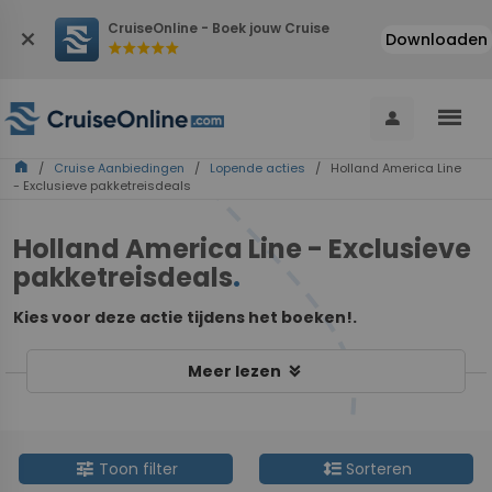
CruiseOnline - Boek jouw Cruise
close
Downloaden
star
star
star
star
star
menu
person
home
/
Cruise Aanbiedingen
/
Lopende acties
/ Holland America Line
- Exclusieve pakketreisdeals
Holland America Line - Exclusieve
pakketreisdeals
.
Kies voor deze actie tijdens het boeken!.
keyboard_double_arrow_down
Meer lezen
tune
format_line_spacing
Toon filter
Sorteren