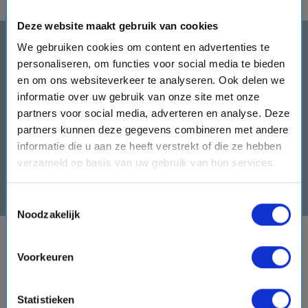
Deze website maakt gebruik van cookies
We gebruiken cookies om content en advertenties te
Schrijf je in en ontvang direct
personaliseren, om functies voor social media te bieden
een €50,- kortingscode!
en om ons websiteverkeer te analyseren. Ook delen we
Schrijf je hier rechts in en ontvang de
informatie over uw gebruik van onze site met onze
kortingscode direct!
partners voor social media, adverteren en analyse. Deze
partners kunnen deze gegevens combineren met andere
mail
informatie die u aan ze heeft verstrekt of die ze hebben
verzameld op basis van uw gebruik van hun services.
Inschrijven
Toestemmingsselectie
Noodzakelijk
BESTEMMINGEN
Voorkeuren
VERTREKHAVENS
Statistieken