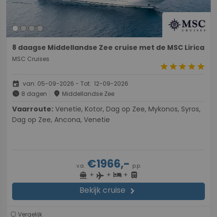
8 daagse Middellandse Zee cruise met de MSC Lirica
MSC Cruises
star
star
star
star
star
event
van: 05-09-2026 - Tot: 12-09-2026
schedule
place
8 dagen
Middellandse Zee
Vaarroute:
Venetie, Kotor, Dag op Zee, Mykonos, Syros,
Dag op Zee, Ancona, Venetie
€1966,-
v.a.
p.p.
+
+
+
directions_boat
hotel
directions_bus
flight
Bekijk cruise
chevron_right
Vergelijk