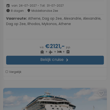
event
van: 24-07-2027 - Tot: 31-07-2027
schedule
place
8 dagen
Middellandse Zee
Vaarroute:
Athene, Dag op Zee, Alexandrie, Alexandrie,
Dag op Zee, Rhodos, Mykonos, Athene
€2121,-
v.a.
p.p.
+
+
+
directions_boat
hotel
directions_bus
flight
Bekijk cruise
chevron_right
Vergelijk
favorite