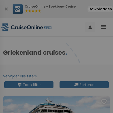
CruiseOnline - Boek jouw Cruise
close
Downloaden
star
star
star
star
star
menu
person
Griekenland cruises
.
Verwijder alle filters
tune
format_line_spacing
Toon filter
Sorteren
favorite