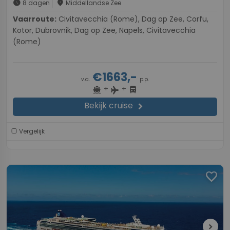
schedule
place
8 dagen
Middellandse Zee
Vaarroute:
Civitavecchia (Rome), Dag op Zee, Corfu,
Kotor, Dubrovnik, Dag op Zee, Napels, Civitavecchia
(Rome)
€1663,-
v.a.
p.p.
+
+
directions_boat
directions_bus
flight
Bekijk cruise
chevron_right
Vergelijk
favorite
chevron_right