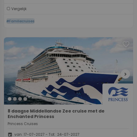
Vergelijk
#Familiecruises
favorite
chevron_right
8 daagse Middellandse Zee cruise met de
Enchanted Princess
Princess Cruises
event
van: 17-07-2027 - Tot: 24-07-2027