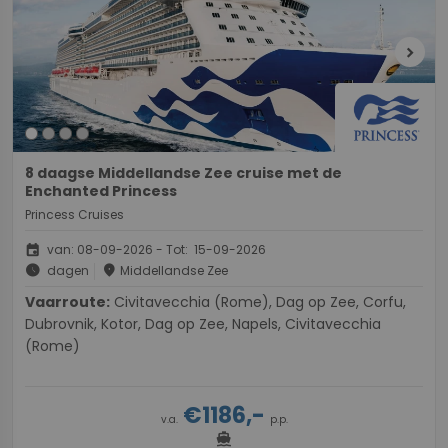
chevron_right
8 daagse Middellandse Zee cruise met de
Enchanted Princess
Princess Cruises
event
van: 08-09-2026 - Tot: 15-09-2026
schedule
place
dagen
Middellandse Zee
Vaarroute:
Civitavecchia (Rome), Dag op Zee, Corfu,
Dubrovnik, Kotor, Dag op Zee, Napels, Civitavecchia
(Rome)
€1186,-
v.a.
p.p.
directions_boat