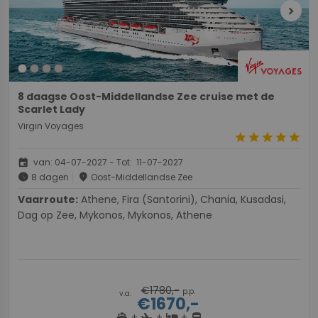
chevron_right
8 daagse Oost-Middellandse Zee cruise met de
Scarlet Lady
Virgin Voyages
star
star
star
star
star
event
van: 04-07-2027 - Tot: 11-07-2027
schedule
place
8 dagen
Oost-Middellandse Zee
Vaarroute:
Athene, Fira (Santorini), Chania, Kusadasi,
Dag op Zee, Mykonos, Mykonos, Athene
€1780,-
p.p.
v.a.
€1670,-
+
+
+
directions_boat
hotel
directions_bus
flight