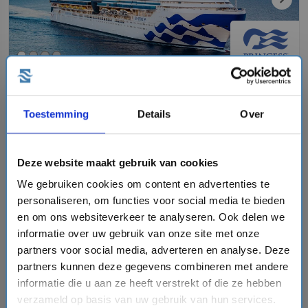
8 daagse Oost-Middellandse Zee cruise met de Sun
Princess
Princess Cruises
Toestemming
Details
Over
star
star
star
star
star_border
event
van: 12-09-2026 - Tot: 19-09-2026
schedule
place
8 dagen
Oost-Middellandse Zee
Deze website maakt gebruik van cookies
Vaarroute:
Athene, Fira (Santorini), Dag op Zee, Bar,
We gebruiken cookies om content en advertenties te
Corfu, Messina, Dag op Zee, Barcelona
personaliseren, om functies voor social media te bieden
en om ons websiteverkeer te analyseren. Ook delen we
informatie over uw gebruik van onze site met onze
partners voor social media, adverteren en analyse. Deze
€1712,-
v.a.
p.p.
partners kunnen deze gegevens combineren met andere
+
+
directions_boat
directions_bus
flight
informatie die u aan ze heeft verstrekt of die ze hebben
Bekijk cruise
chevron_right
verzameld op basis van uw gebruik van hun services.