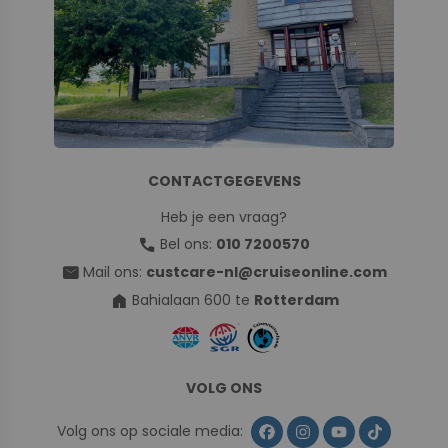
CONTACTGEGEVENS
Heb je een vraag?
call
Bel ons:
010 7200570
mail
Mail ons:
custcare-nl@cruiseonline.com
home
Bahialaan 600 te
Rotterdam
VOLG ONS
Volg ons op sociale media: