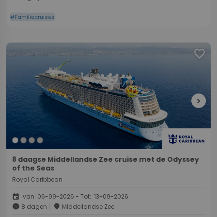
#Familiecruises
favorite
chevron_right
8 daagse Middellandse Zee cruise met de Odyssey
of the Seas
Royal Caribbean
event
van: 06-09-2026 - Tot: 13-09-2026
schedule
place
8 dagen
Middellandse Zee