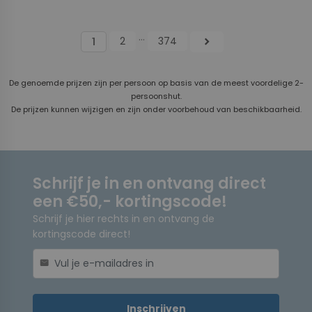
...
2
374
chevron_right
1
De genoemde prijzen zijn per persoon op basis van de meest voordelige 2-
persoonshut.
De prijzen kunnen wijzigen en zijn onder voorbehoud van beschikbaarheid.
Schrijf je in en ontvang direct
een €50,- kortingscode!
Schrijf je hier rechts in en ontvang de
kortingscode direct!
mail
Inschrijven