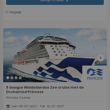
chevron_right
Vergelijk
favorite
chevron_right
8 daagse Middellandse Zee cruise met de
Enchanted Princess
Princess Cruises
event
van: 03-07-2027 - Tot: 10-07-2027