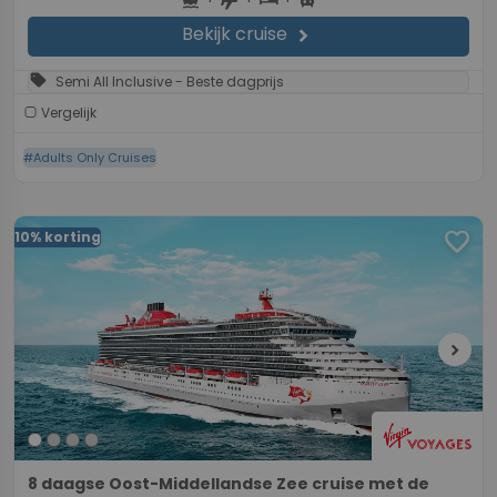
Bekijk cruise
chevron_right
sell
Semi All Inclusive - Beste dagprijs
Vergelijk
#Adults Only Cruises
favorite
10% korting
chevron_right
8 daagse Oost-Middellandse Zee cruise met de