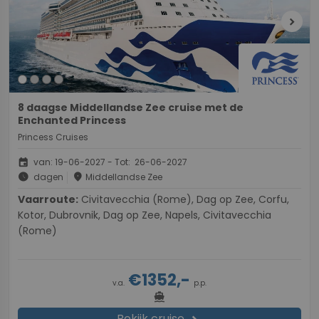
chevron_right
8 daagse Middellandse Zee cruise met de
Enchanted Princess
Princess Cruises
event
van: 19-06-2027 - Tot: 26-06-2027
schedule
place
dagen
Middellandse Zee
Vaarroute:
Civitavecchia (Rome), Dag op Zee, Corfu,
Kotor, Dubrovnik, Dag op Zee, Napels, Civitavecchia
(Rome)
€1352,-
v.a.
p.p.
directions_boat
Bekijk cruise