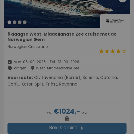
8 daagse West-Middellandse Zee cruise met de
Norwegian Gem
Norwegian Cruise Line
star
star
star
star
star_border
event
van: 06-09-2026 - Tot: 13-09-2026
schedule
place
dagen
West-Middellandse Zee
Vaarroute:
Civitavecchia (Rome), Salerno, Catania,
Corfu, Kotor, Split, Triëst, Ravenna
€1024,-
v.a.
p.p.
directions_boat
Bekijk cruise
chevron_right