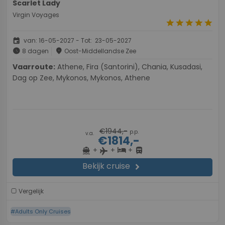
Scarlet Lady
Virgin Voyages
star
star
star
star
star
event
van: 16-05-2027 - Tot: 23-05-2027
schedule
place
8 dagen
Oost-Middellandse Zee
Vaarroute:
Athene, Fira (Santorini), Chania, Kusadasi,
Dag op Zee, Mykonos, Mykonos, Athene
€1944,-
p.p.
v.a.
€1814,-
+
+
+
directions_boat
hotel
directions_bus
flight
Bekijk cruise
chevron_right
Vergelijk
#Adults Only Cruises