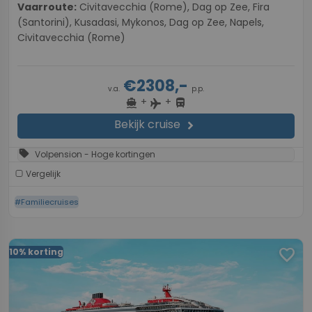
Vaarroute:
Civitavecchia (Rome), Dag op Zee, Fira
(Santorini), Kusadasi, Mykonos, Dag op Zee, Napels,
Civitavecchia (Rome)
€2308,-
v.a.
p.p.
+
+
directions_boat
directions_bus
flight
Bekijk cruise
chevron_right
sell
Volpension - Hoge kortingen
Vergelijk
#Familiecruises
favorite
10% korting