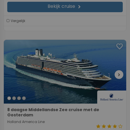
Bekijk cruise
chevron_right
Vergelijk
favorite
chevron_right
8 daagse Middellandse Zee cruise met de
Oosterdam
Holland America Line
star
star
star
star
star_border