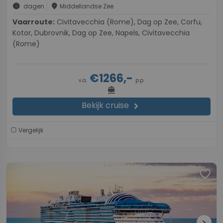
schedule
place
dagen
Middellandse Zee
Vaarroute:
Civitavecchia (Rome), Dag op Zee, Corfu,
Kotor, Dubrovnik, Dag op Zee, Napels, Civitavecchia
(Rome)
€1266,-
v.a.
p.p.
directions_boat
Bekijk cruise
chevron_right
Vergelijk
favorite
chevron_right