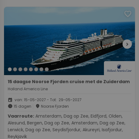
favorite
chevron_right
15 daagse Noorse Fjorden cruise met de Zuiderdam
Holland America Line
event
van: 15-05-2027 - Tot: 29-05-2027
schedule
place
15 dagen
Noorse Fjorden
Vaarroute:
Amsterdam, Dag op Zee, Eidfjord, Olden,
Alesund, Bergen, Dag op Zee, Amsterdam, Dag op Zee,
Lerwick, Dag op Zee, Seydisfjordur, Akureyri, Isafjordur,
Reykjavik