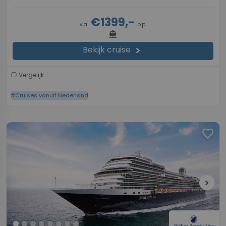
€1399,-
v.a.
p.p.
directions_boat
Bekijk cruise
chevron_right
Vergelijk
#Cruises vanuit Nederland
favorite
chevron_right