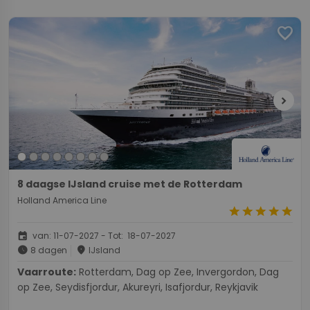
favorite
chevron_right
8 daagse IJsland cruise met de Rotterdam
Holland America Line
star
star
star
star
star
event
van: 11-07-2027 - Tot: 18-07-2027
schedule
place
8 dagen
IJsland
Vaarroute:
Rotterdam, Dag op Zee, Invergordon, Dag
op Zee, Seydisfjordur, Akureyri, Isafjordur, Reykjavik