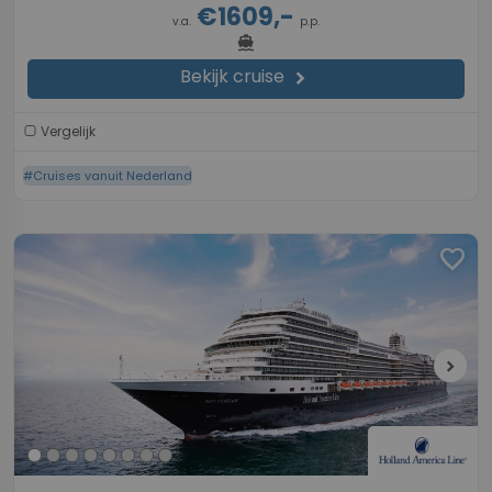
€1609,-
v.a.
p.p.
directions_boat
Bekijk cruise
chevron_right
Vergelijk
#Cruises vanuit Nederland
favorite
chevron_right