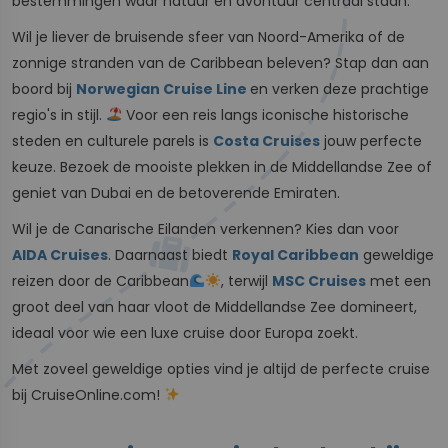
bestemmingen waar natuur en avontuur centraal staan.
Wil je liever de bruisende sfeer van Noord-Amerika of de
zonnige stranden van de Caribbean beleven? Stap dan aan
boord bij
Norwegian Cruise Line
en verken deze prachtige
regio's in stijl.
Voor een reis langs iconische historische
steden en culturele parels is
Costa Cruises
jouw perfecte
keuze. Bezoek de mooiste plekken in de Middellandse Zee of
geniet van Dubai en de betoverende Emiraten.
Wil je de Canarische Eilanden verkennen? Kies dan voor
AIDA Cruises
. Daarnaast biedt
Royal Caribbean
geweldige
reizen door de Caribbean
, terwijl
MSC Cruises
met een
groot deel van haar vloot de Middellandse Zee domineert,
ideaal voor wie een luxe cruise door Europa zoekt.
Met zoveel geweldige opties vind je altijd de perfecte cruise
bij CruiseOnline.com!