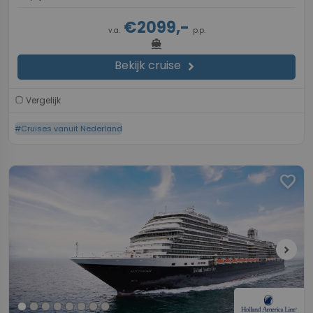
€2099,-
v.a.
p.p.
directions_boat
Bekijk cruise
chevron_right
Vergelijk
#Cruises vanuit Nederland
favorite
chevron_right