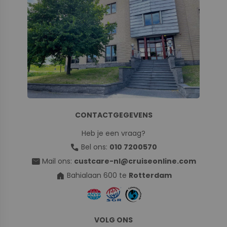
CONTACTGEGEVENS
Heb je een vraag?
call
Bel ons:
010 7200570
mail
Mail ons:
custcare-nl@cruiseonline.com
home
Bahialaan 600 te
Rotterdam
VOLG ONS