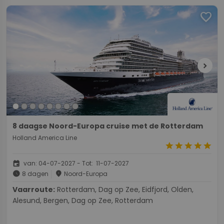
favorite
chevron_right
8 daagse Noord-Europa cruise met de Rotterdam
Holland America Line
star
star
star
star
star
event
van: 04-07-2027 - Tot: 11-07-2027
schedule
place
8 dagen
Noord-Europa
Vaarroute:
Rotterdam, Dag op Zee, Eidfjord, Olden,
Alesund, Bergen, Dag op Zee, Rotterdam