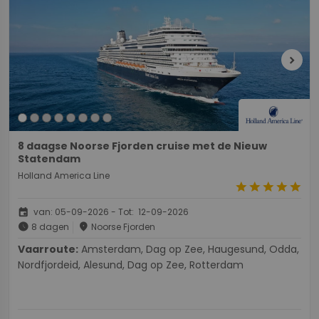
chevron_right
8 daagse Noorse Fjorden cruise met de Nieuw
Statendam
Holland America Line
star
star
star
star
star
event
van: 05-09-2026 - Tot: 12-09-2026
schedule
place
8 dagen
Noorse Fjorden
Vaarroute:
Amsterdam, Dag op Zee, Haugesund, Odda,
Nordfjordeid, Alesund, Dag op Zee, Rotterdam