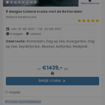
8 daagse IJsland cruise met de Rotterdam
Holland America Line
star
star
star
star
star
event
van: 15-08-2027 - Tot: 22-08-2027
schedule
place
8 dagen
IJsland
Vaarroute:
Rotterdam, Dag op Zee, Invergordon, Dag
op Zee, Seydisfjordur, Akureyri, Isafjordur, Reykjavik
€1439,-
v.a.
p.p.
directions_boat
Bekijk cruise
chevron_right
Vergelijk
#Cruises vanuit Nederland