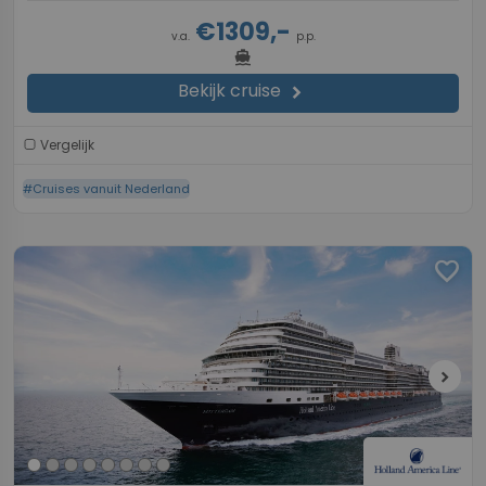
€1309,-
v.a.
p.p.
directions_boat
Bekijk cruise
chevron_right
Vergelijk
#Cruises vanuit Nederland
favorite
chevron_right