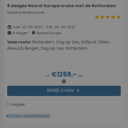
8 daagse Noord-Europa cruise met de Rotterdam
Holland America Line
star
star
star
star
star
event
van: 23-05-2027 - Tot: 30-05-2027
schedule
place
8 dagen
Noord-Europa
Vaarroute:
Rotterdam, Dag op Zee, Eidfjord, Olden,
Alesund, Bergen, Dag op Zee, Rotterdam
€1259,-
v.a.
p.p.
directions_boat
Bekijk cruise
chevron_right
Vergelijk
#Cruises vanuit Nederland