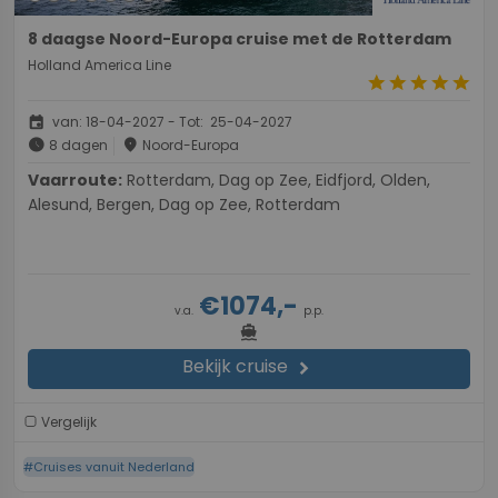
8 daagse Noord-Europa cruise met de Rotterdam
Holland America Line
star
star
star
star
star
event
van: 18-04-2027 - Tot: 25-04-2027
schedule
place
8 dagen
Noord-Europa
Vaarroute:
Rotterdam, Dag op Zee, Eidfjord, Olden,
Alesund, Bergen, Dag op Zee, Rotterdam
€1074,-
v.a.
p.p.
directions_boat
Bekijk cruise
chevron_right
Vergelijk
#Cruises vanuit Nederland