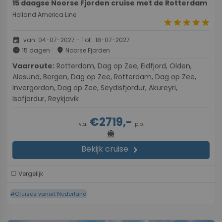
15 daagse Noorse Fjorden cruise met de Rotterdam
Holland America Line
star
star
star
star
star
event
van: 04-07-2027 - Tot: 18-07-2027
schedule
place
15 dagen
Noorse Fjorden
Vaarroute:
Rotterdam, Dag op Zee, Eidfjord, Olden,
Alesund, Bergen, Dag op Zee, Rotterdam, Dag op Zee,
Invergordon, Dag op Zee, Seydisfjordur, Akureyri,
Isafjordur, Reykjavik
€2719,-
v.a.
p.p.
directions_boat
Bekijk cruise
chevron_right
Vergelijk
#Cruises vanuit Nederland