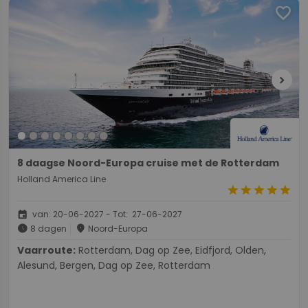
favorite
chevron_right
8 daagse Noord-Europa cruise met de Rotterdam
Holland America Line
star
star
star
star
star
event
van: 20-06-2027 - Tot: 27-06-2027
schedule
place
8 dagen
Noord-Europa
Vaarroute:
Rotterdam, Dag op Zee, Eidfjord, Olden,
Alesund, Bergen, Dag op Zee, Rotterdam