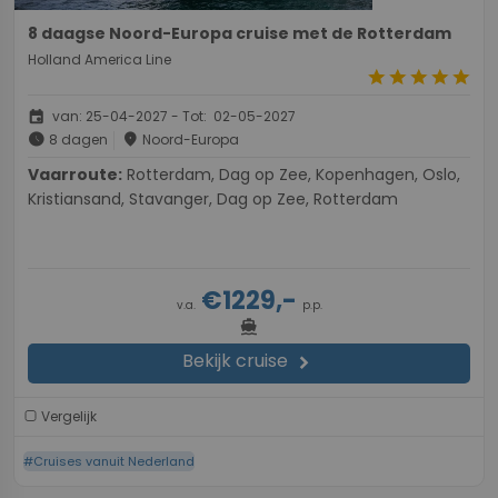
8 daagse Noord-Europa cruise met de Rotterdam
Holland America Line
star
star
star
star
star
event
van: 25-04-2027 - Tot: 02-05-2027
schedule
place
8 dagen
Noord-Europa
Vaarroute:
Rotterdam, Dag op Zee, Kopenhagen, Oslo,
Kristiansand, Stavanger, Dag op Zee, Rotterdam
€1229,-
v.a.
p.p.
directions_boat
Bekijk cruise
chevron_right
Vergelijk
#Cruises vanuit Nederland