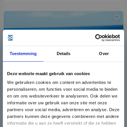
favorite
chevron_right
Toestemming
Details
Over
Deze website maakt gebruik van cookies
15 daagse Noorse Fjorden cruise met de Zuiderdam
We gebruiken cookies om content en advertenties te
Holland America Line
personaliseren, om functies voor social media te bieden
event
en om ons websiteverkeer te analyseren. Ook delen we
van: 17-07-2027 - Tot: 31-07-2027
schedule
place
15 dagen
Noorse Fjorden
informatie over uw gebruik van onze site met onze
partners voor social media, adverteren en analyse. Deze
Vaarroute:
Amsterdam, Dag op Zee, Eidfjord, Alesund,
partners kunnen deze gegevens combineren met andere
Olden, Sandnes, Dag op Zee, Amsterdam, Dag op Zee,
Oslo, Kristiansand, Sandnes, Skjolden, Dag op Zee,
informatie die u aan ze heeft verstrekt of die ze hebben