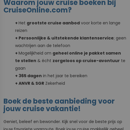
Waarom jouw cruise boeken bij
CruiseOnline.com?
+
Het
grootste cruise aanbod
voor korte en lange
reizen
+ Persoonlijke & uitstekende klantenservice
; geen
wachtrijen aan de telefoon
+
Mogelijkheid om
geheel online je pakket samen
te stellen
& écht
zorgeloos op cruise-avontuur
te
gaan
+ 365 dagen
in het jaar te bereiken
+ ANVR & SGR
Zekerheid
Boek de beste aanbieding voor
jouw cruise vakantie!
Geniet, beleef en bewonder. Kijk snel voor de beste prijs op
jouw favoriete vaarroute. Boek jouw cruise makkelijk geheel