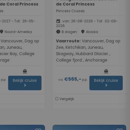
de Coral Princess
de Coral Princess
es
Princess Cruises
event
-2027 - Tot: 26-05-
van: 26-08-2026 - Tot: 02-09-
2026
place
schedule
place
Noord-Amerika
8 dagen
Alaska
r, Dag op
Vaarroute:
Vancouver, Dag op
an, Juneau,
Zee, Ketchikan, Juneau,
cier Bay, College
Skagway, Hubbard Glacier ,
orage
College fjord , Anchorage
directions_boat
directions_boat
-
€565,-
p.p.
v.a.
p.p.
Bekijk cruise
Bekijk cruise
chevron_right
chevron_right
Vergelijk