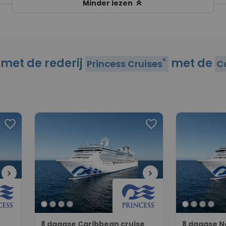
keyboard_double_arrow_up
Minder lezen
 met de rederij
met de
close
Princess Cruises
Co
favorite
favorite
chevron_right
chevron_right
8 daagse Caribbean cruise
8 daagse 