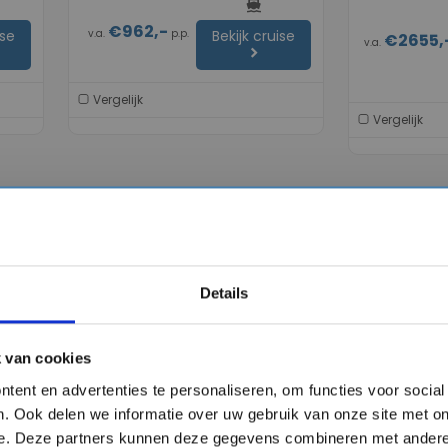
directions_boat
op Zee, Fort
€962,-
v.a.
p.p.
ise
Bekijk cruise
€2655,
v.a.
chevron_right
Vergelijk
Vergelijk
favorite
favorite
Details
chevron_right
chevron_right
 van cookies
tent en advertenties te personaliseren, om functies voor socia
8 daagse Alaska cruise met
8 daagse A
. Ook delen we informatie over uw gebruik van onze site met on
ess
de Coral Princess
de Coral Pr
e. Deze partners kunnen deze gegevens combineren met andere 