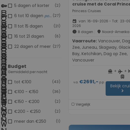
cruise met de Coral Princ
5 dagen of korter
(2)
Princess Cruises
6 tot 10 dagen
(27)
populair
event
van: 16-09-2026 - Tot: 23-0
11 tot 15 dagen
(21)
2026
schedule
place
8 dagen
Noord-Amerika
16 tot 21 dagen
(6)
Vaarroute:
Vancouver, Dag op
22 dagen of meer
(27)
Zee, Juneau, Skagway, Glaci
Bay, Ketchikan, Dag op Zee,
Vancouver
Budget
+
+
directions_boat
h
flight
Gemiddeld per nacht
directions_bus
€2691,-
tot €100
(43)
v.a.
p.p.
Bekijk cru
chevron_right
€100 - €150
(36)
€150 - €200
(2)
Vergelijk
€200 - €250
(2)
meer dan €250
(1)