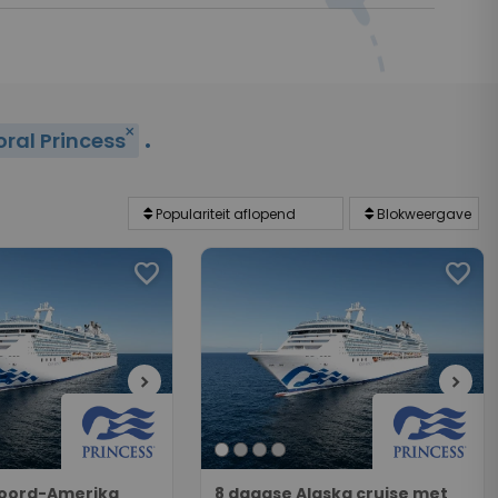
.
close
ral Princess
favorite
favorite
chevron_right
chevron_right
Noord-Amerika
8 daagse Alaska cruise met