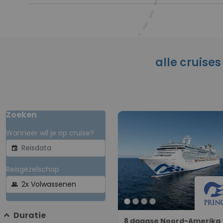
alle cruises
Zoeken
Wanneer wil je op cruise?
event
Reisgezelschap
group
Duratie
8 daagse Noord-Amerika