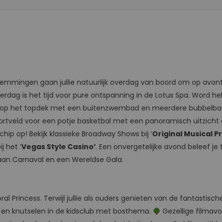
emmingen gaan jullie natuurlijk overdag van boord om op avon
verdag is het tijd voor pure ontspanning in de Lotus Spa. Word
op het topdek met een buitenzwembad en meerdere bubbelbaden
sportveld voor een potje basketbal met een panoramisch uitzich
schip op! Bekijk klassieke Broadway Shows bij ‘
Original Musical P
ij het ‘
Vegas Style Casino’
. Een onvergetelijke avond beleef je t
 aan Carnaval en een Wereldse Gala.
 Princess. Terwijl jullie als ouders genieten van de fantastische
len en knutselen in de kidsclub met bosthema.
Gezellige filmav