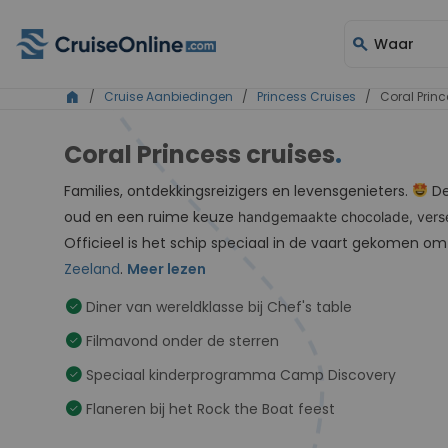
search
Waar
home
/
Cruise Aanbiedingen
/
Princess Cruises
/ Coral Princ
Coral Princess cruises
.
Families, ontdekkingsreizigers en levensgenieters.
D
oud en een ruime keuze
handgemaakte chocolade, verse 
Officieel is het schip speciaal in de vaart gekomen o
Zeeland
.
Meer lezen
check_circle
Diner van wereldklasse bij Chef's table
check_circle
Filmavond onder de sterren
check_circle
Speciaal kinderprogramma Camp Discovery
check_circle
Flaneren bij het Rock the Boat feest