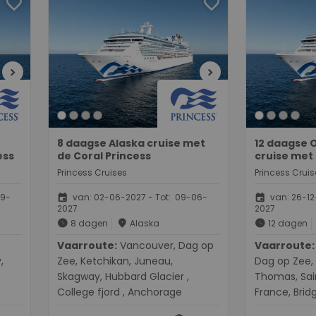
favorite
favorite
chevron_right
chevron_right
8 daagse Alaska cruise met
12 daagse 
ess
de Coral Princess
cruise met 
Princess Cruises
Princess Cruis
event
event
09-
van: 02-06-2027 - Tot: 09-06-
van: 26-12
2027
2027
schedule
place
schedule
8 dagen
Alaska
12 dagen
Vaarroute:
Vancouver, Dag op
Vaarroute:
Fort Lau
,
Zee, Ketchikan, Juneau,
Dag op Zee, 
Skagway, Hubbard Glacier ,
Thomas, Sain
College fjord , Anchorage
France, Brid
Sint Maarte