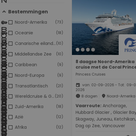
Bestemmingen
Noord-Amerika
(73)
Oceanie
(18)
Canarische eilanden
(10)
Middellandse Zee
(10)
8 daagse Noord-Amerika
Caribbean
(9)
cruise met de Coral Princ
Princess Cruises
Noord-Europa
(9)
event
van: 02-09-2026 - Tot: 09-
Transatlantisch
(21)
2026
Wereldcruise & Grand Voyages
(20)
schedule
place
8 dagen
Noord-Amerika
Vaarroute:
Anchorage,
Zuid-Amerika
(18)
Hubbard Glacier , Glacier Bay
Azië
(12)
Skagway, Juneau, Ketchikan,
Dag op Zee, Vancouver
Afrika
(12)