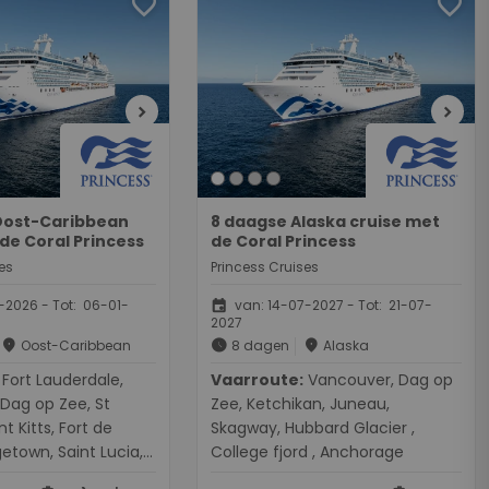
favorite
favorite
chevron_right
chevron_right
Oost-Caribbean
8 daagse Alaska cruise met
de Coral Princess
de Coral Princess
es
Princess Cruises
event
-2026 - Tot: 06-01-
van: 14-07-2027 - Tot: 21-07-
2027
place
schedule
place
Oost-Caribbean
8 dagen
Alaska
derdale,
Vaarroute:
Vancouver, Dag op
Dag op Zee, St
Zee, Ketchikan, Juneau,
t Kitts, Fort de
Skagway, Hubbard Glacier ,
getown, Saint Lucia,
College fjord , Anchorage
n, Dag op Zee, Dag