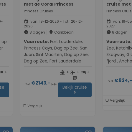
ess
met de Coral Princess
cruise met 
Princess Cruises
Princess Cruis
event
event
9-
van: 19-12-2026 - Tot: 26-12-
van: 19-05
2026
2027
schedule
place
schedule
8 dagen
Caribbean
8 dagen
Vaarroute:
Fort Lauderdale,
Vaarroute:
Vancouve
er
Princess Cays, Dag op Zee, San
Zee, Ketchik
Juan, Sint Maarten, Dag op Zee,
Skagway, Gla
Dag op Zee, Fort Lauderdale
fjord , Anch
+
+
+
+
otel
directions_boat
hotel
flight
directions_bus
€824,
v.a.
€2143,-
v.a.
p.p.
ise
Bekijk cruise
chevron_right
Vergelijk
Vergelijk