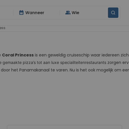
date_range
group
Wanneer
Wie
ess
e
Coral Princess
is een geweldig cruiseschip waar iedereen zich d
zorgen erv
gemaakte pizza’s tot aan luxe specialiteitenrestaurants
m door het Panamakanaal te varen. Nu is het ook mogelijk om ee