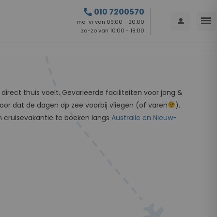
call
010 7200570
menu
person
ma-vr van 09:00 - 20:00
za-zo van 10:00 - 18:00
irect thuis voelt. Gevarieerde faciliteiten voor jong &
oor dat de dagen op zee voorbij vliegen (of varen
).
n cruisevakantie te boeken langs
Australië en Nieuw-