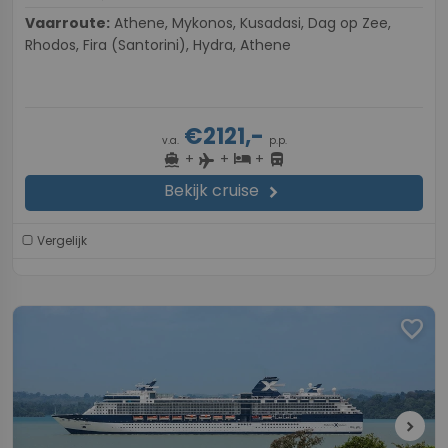
Vaarroute:
Athene, Mykonos, Kusadasi, Dag op Zee,
Rhodos, Fira (Santorini), Hydra, Athene
€2121,-
v.a.
p.p.
+
+
+
directions_boat
hotel
directions_bus
flight
Bekijk cruise
chevron_right
Vergelijk
favorite
chevron_right