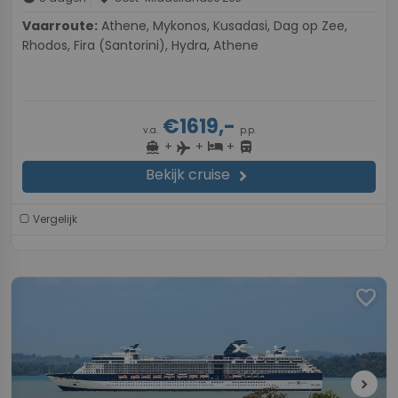
Vaarroute:
Athene, Mykonos, Kusadasi, Dag op Zee,
Rhodos, Fira (Santorini), Hydra, Athene
€1619,-
v.a.
p.p.
+
+
+
directions_boat
hotel
directions_bus
flight
Bekijk cruise
chevron_right
Vergelijk
favorite
chevron_right