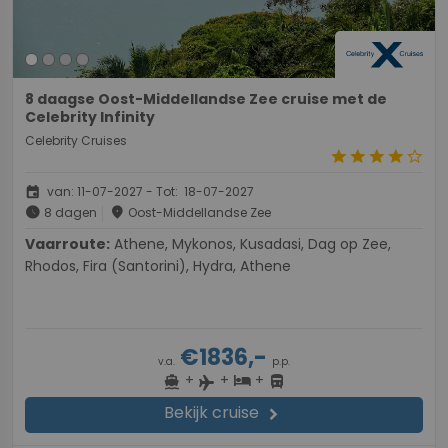
8 daagse Oost-Middellandse Zee cruise met de
Celebrity Infinity
Celebrity Cruises
star
star
star
star
star_border
event
van: 11-07-2027 - Tot: 18-07-2027
schedule
place
8 dagen
Oost-Middellandse Zee
Vaarroute:
Athene, Mykonos, Kusadasi, Dag op Zee,
Rhodos, Fira (Santorini), Hydra, Athene
€1836,-
v.a.
p.p.
+
+
+
directions_boat
hotel
directions_bus
flight
Bekijk cruise
chevron_right