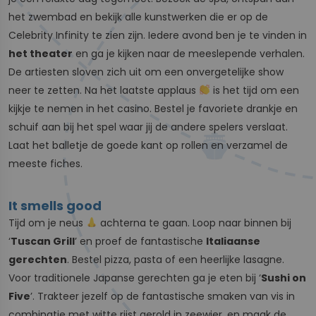
het zwembad en bekijk alle kunstwerken die er op de
Celebrity Infinity te zien zijn. Iedere avond ben je te vinden in
het theater
en ga je kijken naar de meeslepende verhalen.
De artiesten sloven zich uit om een onvergetelijke show
neer te zetten. Na het laatste applaus
is het tijd om een
kijkje te nemen in het casino. Bestel je favoriete drankje en
schuif aan bij het spel waar jij de andere spelers verslaat.
Laat het balletje de goede kant op rollen en verzamel de
meeste fiches.
It smells good
Tijd om je neus
achterna te gaan. Loop naar binnen bij
‘
Tuscan Grill
’ en proef de fantastische
Italiaanse
gerechten
. Bestel pizza, pasta of een heerlijke lasagne.
Voor traditionele Japanse gerechten ga je eten bij ‘
Sushi on
Five
’. Trakteer jezelf op de fantastische smaken van vis in
combinatie met witte rijst gerold in zeewier, en maak de