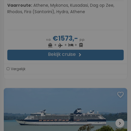
Vaarroute:
Athene, Mykonos, Kusadasi, Dag op Zee,
Rhodos, Fira (Santorini), Hydra, Athene
€1573,-
v.a.
p.p.
+
+
+
directions_boat
hotel
directions_bus
flight
Bekijk cruise
chevron_right
Vergelijk
favorite
chevron_right