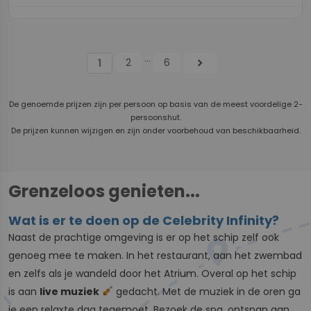
...
2
6
chevron_right
1
De genoemde prijzen zijn per persoon op basis van de meest voordelige 2-
persoonshut.
De prijzen kunnen wijzigen en zijn onder voorbehoud van beschikbaarheid.
Grenzeloos genieten...
Wat is er te doen op de Celebrity Infinity?
Naast de prachtige omgeving is er op het schip zelf ook
genoeg mee te maken. In het restaurant, aan het zwembad
en zelfs als je wandeld door het Atrium. Overal op het schip
is aan
live muziek
gedacht. Met de muziek in de oren ga
je een relaxte dag tegemoet. Bezoek de spa, ontspan aan