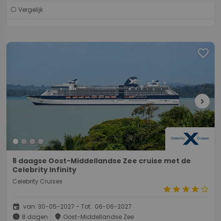
Vergelijk
favorite
chevron_right
8 daagse Oost-Middellandse Zee cruise met de
Celebrity Infinity
Celebrity Cruises
star
star
star
star
star_border
event
van: 30-05-2027 - Tot: 06-06-2027
schedule
place
8 dagen
Oost-Middellandse Zee