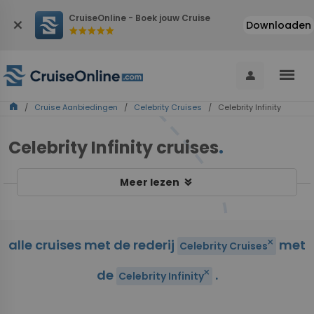
CruiseOnline - Boek jouw Cruise
close
Downloaden
star
star
star
star
star
menu
person
home
/
Cruise Aanbiedingen
/
Celebrity Cruises
/ Celebrity Infinity
Celebrity Infinity cruises
.
keyboard_double_arrow_down
Meer lezen
alle cruises met de rederij
met
close
Celebrity Cruises
de
.
close
Celebrity Infinity