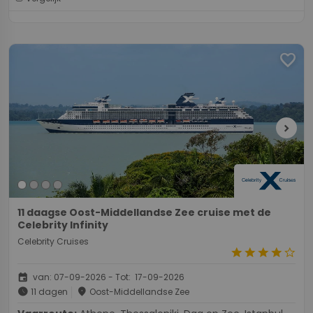
favorite
chevron_right
11 daagse Oost-Middellandse Zee cruise met de
Celebrity Infinity
Celebrity Cruises
star
star
star
star
star_border
event
van: 07-09-2026 - Tot: 17-09-2026
schedule
place
11 dagen
Oost-Middellandse Zee