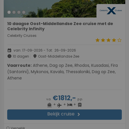
10 daagse Oost-Middellandse Zee cruise met de
Celebrity Infinity
Celebrity Cruises
star
star
star
star
star_border
event
van: 17-09-2026 - Tot: 26-09-2026
schedule
place
10 dagen
Oost-Middellandse Zee
Vaarroute:
Athene, Dag op Zee, Rhodos, Kusadasi, Fira
(Santorini), Mykonos, Kavala, Thessaloniki, Dag op Zee,
Athene
€1812,-
v.a.
p.p.
+
+
+
directions_boat
hotel
directions_bus
flight
Bekijk cruise
chevron_right
Vergelijk