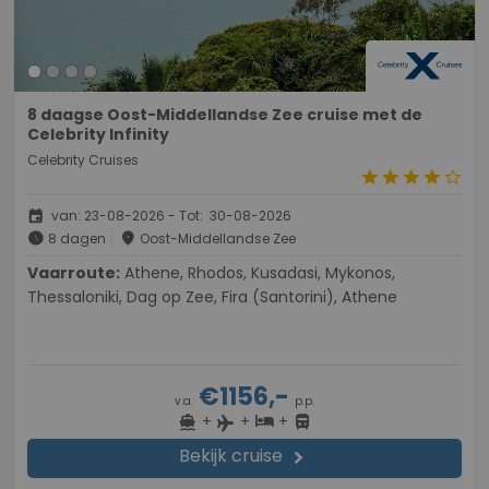
8 daagse Oost-Middellandse Zee cruise met de
Celebrity Infinity
Celebrity Cruises
star
star
star
star
star_border
event
van: 23-08-2026 - Tot: 30-08-2026
schedule
place
8 dagen
Oost-Middellandse Zee
Vaarroute:
Athene, Rhodos, Kusadasi, Mykonos,
Thessaloniki, Dag op Zee, Fira (Santorini), Athene
€1156,-
v.a.
p.p.
+
+
+
directions_boat
hotel
directions_bus
flight
Bekijk cruise
chevron_right