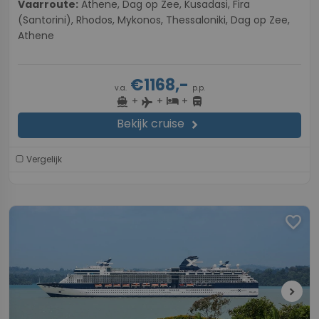
Vaarroute:
Athene, Dag op Zee, Kusadasi, Fira
(Santorini), Rhodos, Mykonos, Thessaloniki, Dag op Zee,
Athene
€1168,-
v.a.
p.p.
+
+
+
directions_boat
hotel
directions_bus
flight
Bekijk cruise
chevron_right
Vergelijk
favorite
chevron_right