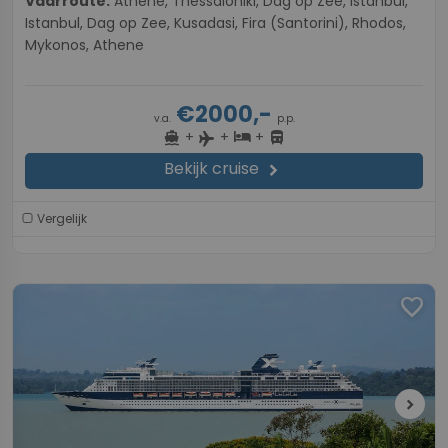
Vaarroute:
Athene, Thessaloniki, Dag op Zee, Istanbul,
Istanbul, Dag op Zee, Kusadasi, Fira (Santorini), Rhodos,
Mykonos, Athene
€2000,-
v.a.
p.p.
+
+
+
directions_boat
hotel
directions_bus
flight
Bekijk cruise
chevron_right
Vergelijk
favorite
chevron_right