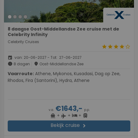
8 daagse Oost-Middellandse Zee cruise met de
Celebrity Infinity
Celebrity Cruises
star
star
star
star
star_border
event
van: 20-06-2027 - Tot: 27-06-2027
schedule
place
8 dagen
Oost-Middellandse Zee
Vaarroute:
Athene, Mykonos, Kusadasi, Dag op Zee,
Rhodos, Fira (Santorini), Hydra, Athene
€1643,-
v.a.
p.p.
+
+
+
directions_boat
hotel
directions_bus
flight
Bekijk cruise
chevron_right