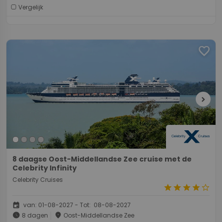
Vergelijk
favorite
chevron_right
8 daagse Oost-Middellandse Zee cruise met de
Celebrity Infinity
Celebrity Cruises
star
star
star
star
star_border
event
van: 01-08-2027 - Tot: 08-08-2027
schedule
place
8 dagen
Oost-Middellandse Zee