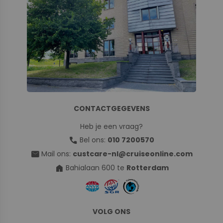
CONTACTGEGEVENS
Heb je een vraag?
call
Bel ons:
010 7200570
mail
Mail ons:
custcare-nl@cruiseonline.com
home
Bahialaan 600 te
Rotterdam
VOLG ONS