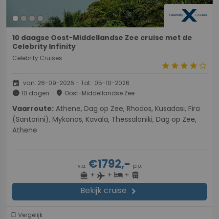
10 daagse Oost-Middellandse Zee cruise met de
Celebrity Infinity
Celebrity Cruises
star
star
star
star
star_border
event
van: 26-09-2026 - Tot: 05-10-2026
schedule
place
10 dagen
Oost-Middellandse Zee
Vaarroute:
Athene, Dag op Zee, Rhodos, Kusadasi, Fira
(Santorini), Mykonos, Kavala, Thessaloniki, Dag op Zee,
Athene
€1792,-
v.a.
p.p.
+
+
+
directions_boat
hotel
directions_bus
flight
Bekijk cruise
chevron_right
Vergelijk