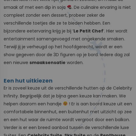
smaak af met een dip in soja
. De culinaire ervaring is niet
compleet zonder een dessert, probeer zeker de
verschillende toetjes die ze te bieden hebben. Een
bijzondere eetervaring krijg je bij ‘
Le Petit Chef
’. Hier wordt
entertainment samengevoegd met ongekende smaken.
Terwijl jij je verheugd op het hoofdgerecht, wordt er een
show gegeven door de 3D figuren op je bord. Iedere dag zal
een nieuwe
smaaksensatie
worden.
Een hut uitkiezen
Er is zoveel keuze uit de verschillende hutten op de Celebrity
Infinity. Begrijpelijk dat je bijna geen keuze kan maken. We
helpen daarom een handje
! Er is aan boord keuze uit een
comfortabele binnenhut, een buitenhut met uitzicht op zee
en een hut waar de ruimte wordt vergroot door een balkon.
Verder is er een breed aanbod tussen de verschillende luxe
Suites. Een
Celebrity Suite
,
Sky Suite
en de
Penthouse