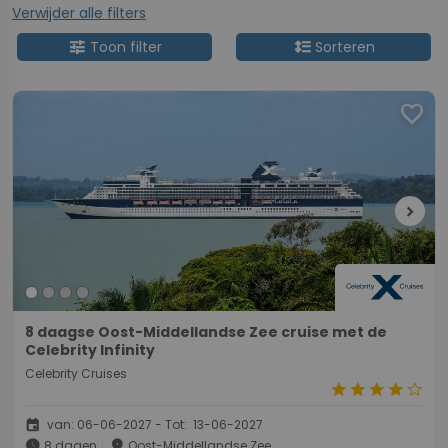
Verwijder alle filters
tune
format_line_spacing
Toon filter
Sorteren
favorite
chevron_right
8 daagse Oost-Middellandse Zee cruise met de
Celebrity Infinity
Celebrity Cruises
star
star
star
star
star_border
event
van: 06-06-2027 - Tot: 13-06-2027
schedule
place
8 dagen
Oost-Middellandse Zee