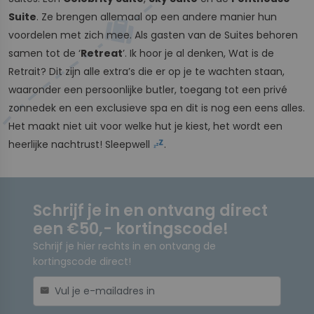
Suite
. Ze brengen allemaal op een andere manier hun
voordelen met zich mee. Als gasten van de Suites behoren
samen tot de ‘
Retreat
’. Ik hoor je al denken, Wat is de
Retrait? Dit zijn alle extra’s die er op je te wachten staan,
waaronder een persoonlijke butler, toegang tot een privé
zonnedek en een exclusieve spa en dit is nog een eens alles.
Het maakt niet uit voor welke hut je kiest, het wordt een
heerlijke nachtrust! Sleepwell
.
Schrijf je in en ontvang direct
een €50,- kortingscode!
Schrijf je hier rechts in en ontvang de
kortingscode direct!
mail