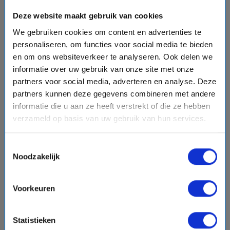
Deze website maakt gebruik van cookies
We gebruiken cookies om content en advertenties te
personaliseren, om functies voor social media te bieden
8 daagse West-Middellandse Zee cruise met de
Celebrity Infinity
en om ons websiteverkeer te analyseren. Ook delen we
Celebrity Cruises
informatie over uw gebruik van onze site met onze
star
star
star
star
star_border
partners voor social media, adverteren en analyse. Deze
event
van: 15-03-2027 - Tot: 22-03-2027
partners kunnen deze gegevens combineren met andere
schedule
place
8 dagen
West-Middellandse Zee
informatie die u aan ze heeft verstrekt of die ze hebben
verzameld op basis van uw gebruik van hun services.
Vaarroute:
Barcelona, Dag op Zee, Valletta, Messina,
Dag op Zee, Heraklion, Nafplion, Athene
Toestemmingsselectie
Noodzakelijk
€2012,-
v.a.
p.p.
Voorkeuren
+
+
directions_boat
directions_bus
flight
Bekijk cruise
chevron_right
Statistieken