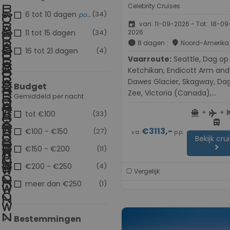
Celebrity Cruises
6 tot 10 dagen
(34)
populair
event
van: 11-09-2026 - Tot: 18-09
11 tot 15 dagen
(34)
2026
schedule
place
8 dagen
Noord-Amerika
16 tot 21 dagen
(4)
Vaarroute:
Seattle, Dag op Zee,
Ketchikan, Endicott Arm and
Dawes Glacier, Skagway, Da
Budget
Zee, Victoria (Canada),
Gemiddeld per nacht
Vancouver
+
+
directions_boat
h
flight
tot €100
(33)
directions_bus
€3113,-
€100 - €150
(27)
v.a.
p.p.
Bekijk cru
chevron_right
€150 - €200
(11)
€200 - €250
(4)
Vergelijk
meer dan €250
(1)
Bestemmingen