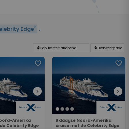
.
close
elebrity Edge
favorite
favorite
chevron_right
chevron_right
Noord-Amerika
8 daagse Noord-Amerika
 de Celebrity Edge
cruise met de Celebrity Edge