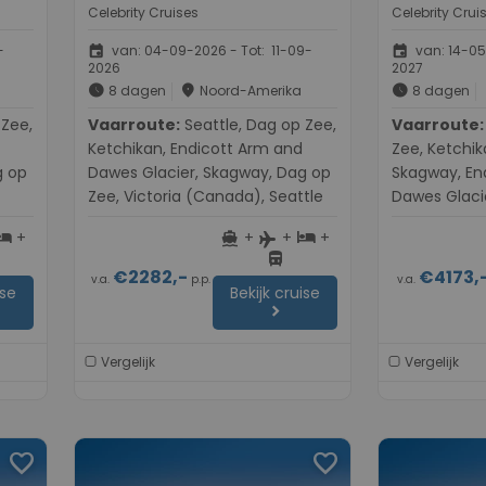
Celebrity Cruises
Celebrity Crui
event
event
-
van: 04-09-2026 - Tot: 11-09-
van: 14-05
2026
2027
schedule
place
schedule
8 dagen
Noord-Amerika
8 dagen
Vaarroute:
Seattle, Dag op Zee,
Vaarroute:
Vancouve
Ketchikan, Endicott Arm and
Zee, Ketchik
g op
Dawes Glacier, Skagway, Dag op
Skagway, En
Zee, Victoria (Canada), Seattle
Dawes Glaci
Seattle
+
+
+
+
otel
directions_boat
hotel
flight
directions_bus
€2282,-
€4173,
v.a.
p.p.
v.a.
ise
Bekijk cruise
chevron_right
Vergelijk
Vergelijk
favorite
favorite