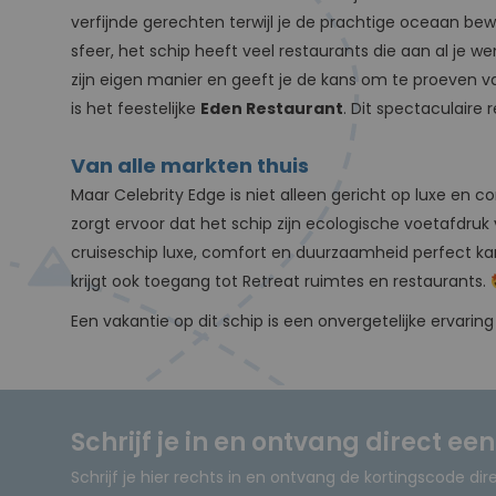
verfijnde gerechten terwijl je de prachtige oceaan bew
sfeer, het schip heeft veel restaurants die aan al je
zijn eigen manier en geeft je de kans om te proeven 
is het feestelijke
Eden Restaurant
. Dit spectaculaire
Van alle markten thuis
Maar Celebrity Edge is niet alleen gericht op luxe en c
zorgt ervoor dat het schip zijn ecologische voetafdruk
cruiseschip luxe, comfort en duurzaamheid perfect ka
krijgt ook toegang tot Retreat ruimtes en restaurants.
Een vakantie op dit schip is een onvergetelijke ervaring 
Schrijf je in en ontvang direct ee
Schrijf je hier rechts in en ontvang de kortingscode dir