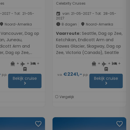
ses
Celebrity Cruises
event
-2027 - Tot: 21-05-
van: 21-05-2027 - Tot: 28-05-
2027
place
schedule
place
Noord-Amerika
8 dagen
Noord-Amerika
r, Dag op
Vaarroute:
Seattle, Dag op Zee,
an, Juneau,
Ketchikan, Endicott Arm and
dicott Arm and
Dawes Glacier, Skagway, Dag op
er, Dag op Zee,
Zee, Victoria (Canada), Seattle
+
+
+
+
+
+
directions_boat
hotel
directions_boat
hotel
flight
flight
directions_bus
directions_bus
-
€2241,-
p.p.
v.a.
p.p.
Bekijk cruise
Bekijk cruise
chevron_right
chevron_right
Vergelijk
favorite
favorite