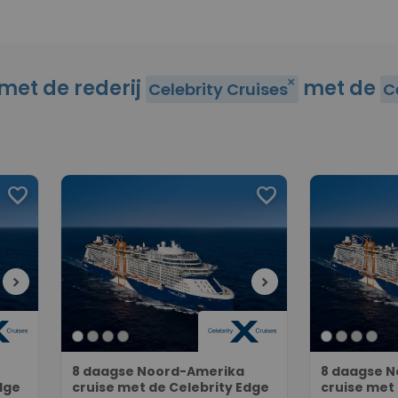
 met de rederij
met de
close
Celebrity Cruises
C
favorite
favorite
chevron_right
chevron_right
8 daagse Noord-Amerika
8 daagse 
dge
cruise met de Celebrity Edge
cruise met