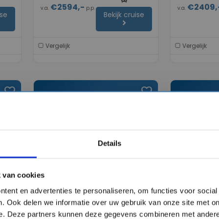
€2594,-
€2409,
v.a.
p.p.
v.a.
ise
Bekijk cruise
chevron_right
Vergelijk
Vergelijk
favorite
favorite
chevron_right
chevron_right
Details
 van cookies
8 daagse Noord-Amerika
8 daagse 
tent en advertenties te personaliseren, om functies voor socia
dge
cruise met de Celebrity Edge
cruise met
. Ook delen we informatie over uw gebruik van onze site met on
Celebrity Cruises
Celebrity Crui
e. Deze partners kunnen deze gegevens combineren met andere 