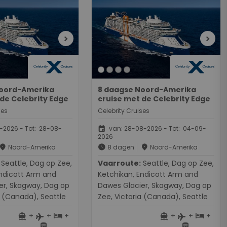
chevron_right
chevron_right
Noord-Amerika
8 daagse Noord-Amerika
 de Celebrity Edge
cruise met de Celebrity Edge
ses
Celebrity Cruises
event
-2026 - Tot: 28-08-
van: 28-08-2026 - Tot: 04-09-
2026
place
schedule
place
Noord-Amerika
8 dagen
Noord-Amerika
ag op Zee,
Vaarroute:
Seattle, Dag op Zee,
Endicott Arm and
Ketchikan, Endicott Arm and
er, Skagway, Dag op
Dawes Glacier, Skagway, Dag op
a (Canada), Seattle
Zee, Victoria (Canada), Seattle
+
+
+
+
+
+
directions_boat
hotel
directions_boat
hotel
flight
flight
directions_bus
directions_bus