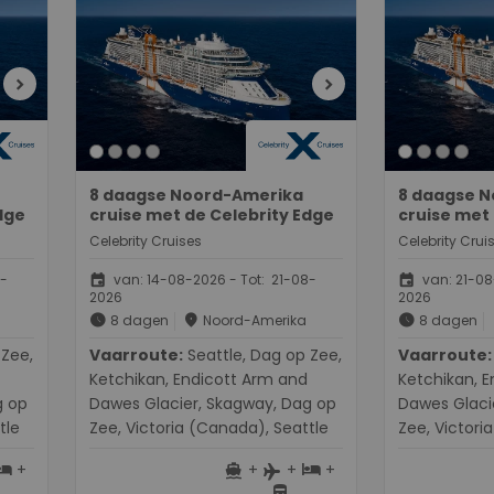
chevron_right
chevron_right
8 daagse Noord-Amerika
8 daagse 
dge
cruise met de Celebrity Edge
cruise met
Celebrity Cruises
Celebrity Crui
event
event
6-
van: 14-08-2026 - Tot: 21-08-
van: 21-08
2026
2026
schedule
place
schedule
8 dagen
Noord-Amerika
8 dagen
Vaarroute:
Seattle, Dag op Zee,
Vaarroute:
Seattle, D
Ketchikan, Endicott Arm and
Ketchikan, 
g op
Dawes Glacier, Skagway, Dag op
Dawes Glaci
tle
Zee, Victoria (Canada), Seattle
Zee, Victori
+
+
+
+
otel
directions_boat
hotel
flight
directions_bus