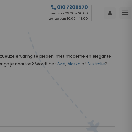
call
010 7200570
menu
person
ma-vr van 09:00 - 20:00
za-zo van 10:00 - 18:00
luxueuze ervaring te bieden, met moderne en elegante
ar ga je naartoe? Wordt het
Azië
,
Alaska
of
Australië
?