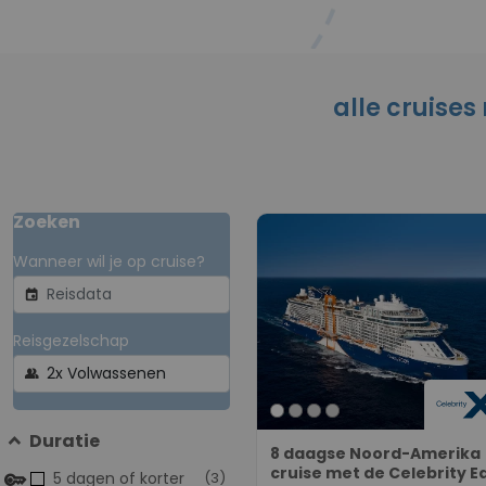
alle cruises
Zoeken
Wanneer wil je op cruise?
event
Reisgezelschap
group
Duratie
8 daagse Noord-Amerika
cruise met de Celebrity E
5 dagen of korter
(3)