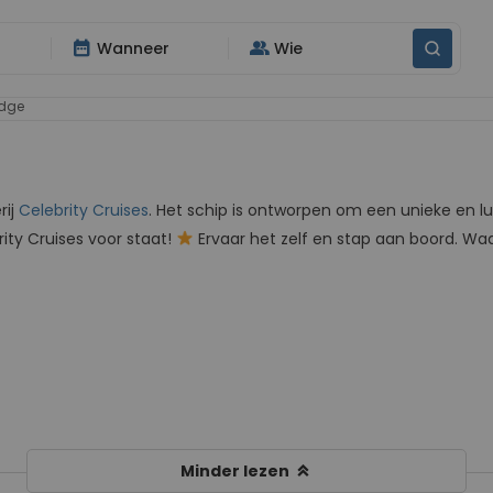
date_range
group
Wanneer
Wie
Edge
rij
Celebrity Cruises
. Het schip is ontworpen om een unieke en 
rity Cruises voor staat!
Ervaar het zelf en stap aan boord. Wa
keyboard_double_arrow_up
Minder lezen