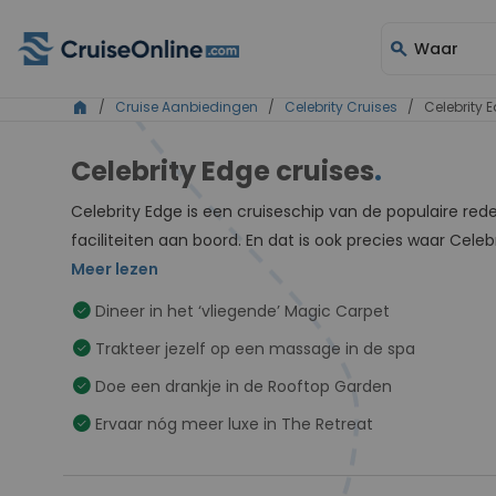
search
Waar
home
/
Cruise Aanbiedingen
/
Celebrity Cruises
/ Celebrity 
Celebrity Edge cruises
.
Celebrity Edge is een cruiseschip van de populaire rede
faciliteiten aan boord. En dat is ook precies waar Celeb
Meer lezen
check_circle
Dineer in het ‘vliegende’ Magic Carpet
check_circle
Trakteer jezelf op een massage in de spa
check_circle
Doe een drankje in de Rooftop Garden
check_circle
Ervaar nóg meer luxe in The Retreat