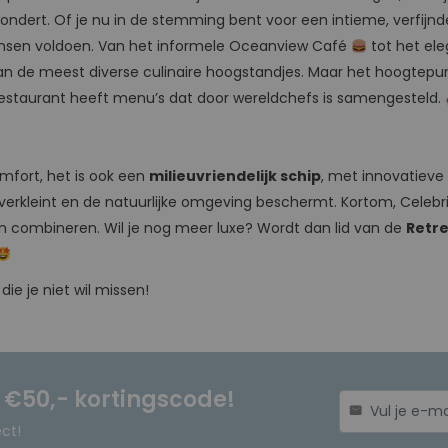
ondert. Of je nu in de stemming bent voor een intieme, verfijnde
 wensen voldoen. Van het informele Oceanview Café
tot het el
van de meest diverse culinaire hoogstandjes. Maar het hoogtepu
 restaurant heeft menu’s dat door wereldchefs is samengesteld.
omfort, het is ook een
milieuvriendelijk schip
, met innovatieve
 verkleint en de natuurlijke omgeving beschermt. Kortom, Celebr
n combineren. Wil je nog meer luxe? Wordt dan lid van de
Retre
die je niet wil missen!
n €50,- kortingscode!
mail
ect!