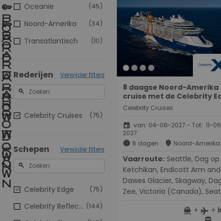
Oceanie
(45)
Noord-Amerika
(34)
Transatlantisch
(10)
Rederijen
Verwijder filters
8 daagse Noord-Amerika
search
cruise met de Celebrity E
Celebrity Cruises
Celebrity Cruises
(75)
event
van: 04-06-2027 - Tot: 11-0
2027
schedule
place
8 dagen
Noord-Amerika
Schepen
Verwijder filters
Vaarroute:
Seattle, Dag op Zee,
search
Ketchikan, Endicott Arm and
Dawes Glacier, Skagway, Da
Celebrity Edge
(75)
Zee, Victoria (Canada), Seat
Celebrity Reflection
(144)
+
+
directions_boat
h
flight
directions_bus