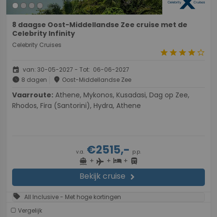
8 daagse Oost-Middellandse Zee cruise met de
Celebrity Infinity
Celebrity Cruises
star
star
star
star
star_border
event
van: 30-05-2027 - Tot: 06-06-2027
schedule
place
8 dagen
Oost-Middellandse Zee
Vaarroute:
Athene, Mykonos, Kusadasi, Dag op Zee,
Rhodos, Fira (Santorini), Hydra, Athene
€2515,-
v.a.
p.p.
+
+
+
directions_boat
hotel
directions_bus
flight
Bekijk cruise
chevron_right
sell
All Inclusive - Met hoge kortingen
Vergelijk