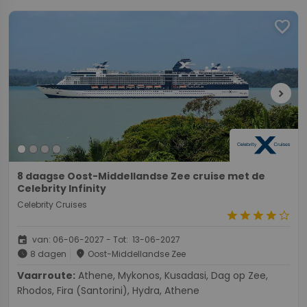
favorite
chevron_right
8 daagse Oost-Middellandse Zee cruise met de
Celebrity Infinity
Celebrity Cruises
star
star
star
star
star_border
event
van: 06-06-2027 - Tot: 13-06-2027
schedule
place
8 dagen
Oost-Middellandse Zee
Vaarroute:
Athene, Mykonos, Kusadasi, Dag op Zee,
Rhodos, Fira (Santorini), Hydra, Athene