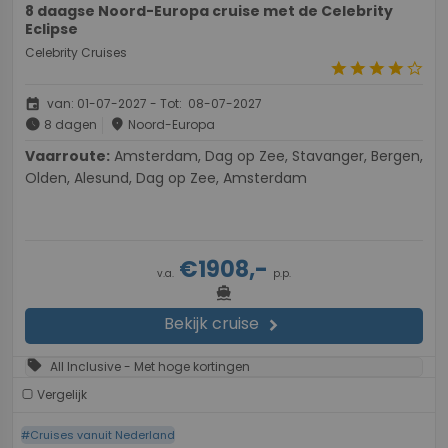
8 daagse Noord-Europa cruise met de Celebrity
Eclipse
Celebrity Cruises
star
star
star
star
star_border
event
van: 01-07-2027 - Tot: 08-07-2027
schedule
place
8 dagen
Noord-Europa
Vaarroute:
Amsterdam, Dag op Zee, Stavanger, Bergen,
Olden, Alesund, Dag op Zee, Amsterdam
€1908,-
v.a.
p.p.
directions_boat
Bekijk cruise
chevron_right
sell
All Inclusive - Met hoge kortingen
Vergelijk
#Cruises vanuit Nederland