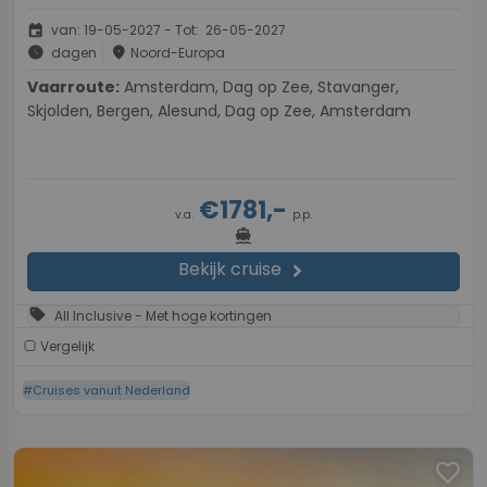
event
van: 19-05-2027 - Tot: 26-05-2027
schedule
place
dagen
Noord-Europa
Vaarroute:
Amsterdam, Dag op Zee, Stavanger,
Skjolden, Bergen, Alesund, Dag op Zee, Amsterdam
€1781,-
v.a.
p.p.
directions_boat
Bekijk cruise
chevron_right
sell
All Inclusive - Met hoge kortingen
Vergelijk
#Cruises vanuit Nederland
favorite