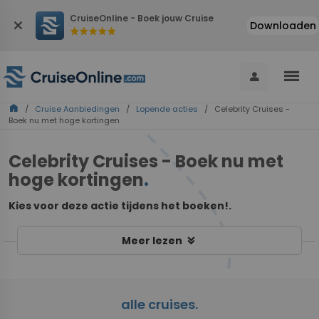
CruiseOnline - Boek jouw Cruise
close
Downloaden
star
star
star
star
star
menu
person
home
/
Cruise Aanbiedingen
/
Lopende acties
/ Celebrity Cruises -
Boek nu met hoge kortingen
Celebrity Cruises - Boek nu met
hoge kortingen
.
Kies voor deze actie tijdens het boeken!.
keyboard_double_arrow_down
Meer lezen
alle cruises.