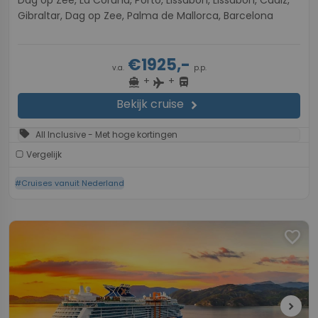
Dag op Zee, La Coruna, Porto, Lissabon, Lissabon, Cadiz,
Gibraltar, Dag op Zee, Palma de Mallorca, Barcelona
€1925,-
v.a.
p.p.
+
+
directions_boat
directions_bus
flight
Bekijk cruise
chevron_right
sell
All Inclusive - Met hoge kortingen
Vergelijk
#Cruises vanuit Nederland
favorite
chevron_right