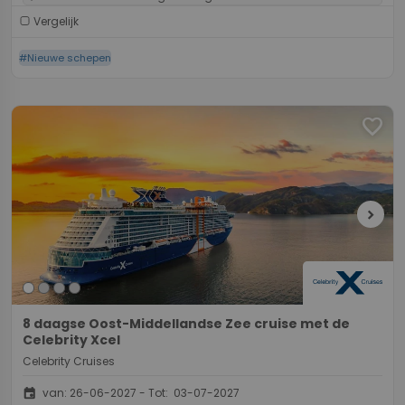
Vergelijk
#Nieuwe schepen
favorite
chevron_right
8 daagse Oost-Middellandse Zee cruise met de
Celebrity Xcel
Celebrity Cruises
event
van: 26-06-2027 - Tot: 03-07-2027