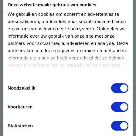
Bekijk cruise
chevron_right
Deze website maakt gebruik van cookies
We gebruiken cookies om content en advertenties te
sell
All Inclusive - Met hoge kortingen
personaliseren, om functies voor social media te bieden
Vergelijk
en om ons websiteverkeer te analyseren. Ook delen we
informatie over uw gebruik van onze site met onze
#Nieuwe schepen
partners voor social media, adverteren en analyse. Deze
partners kunnen deze gegevens combineren met andere
informatie die u aan ze heeft verstrekt of die ze hebben
favorite
verzameld op basis van uw gebruik van hun services.
Toestemmingsselectie
Noodzakelijk
chevron_right
Voorkeuren
Statistieken
8 daagse West-Middellandse Zee cruise met de
Celebrity Xcel