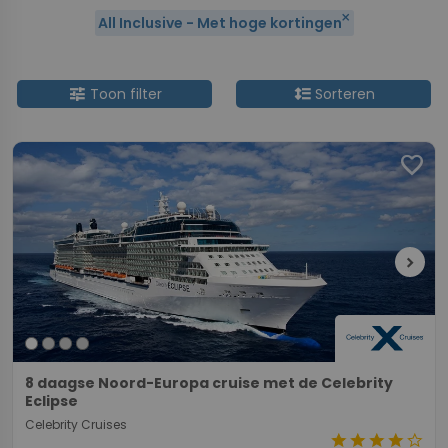
close
All Inclusive - Met hoge kortingen
tune
format_line_spacing
Toon filter
Sorteren
favorite
chevron_right
8 daagse Noord-Europa cruise met de Celebrity
Eclipse
Celebrity Cruises
star
star
star
star
star_border