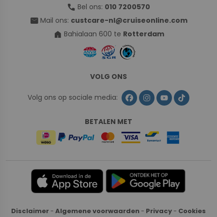
call
Bel ons:
010 7200570
mail
Mail ons:
custcare-nl@cruiseonline.com
home
Bahialaan 600 te
Rotterdam
VOLG ONS
Volg ons op sociale media:
BETALEN MET
Disclaimer
-
Algemene voorwaarden
-
Privacy
-
Cookies