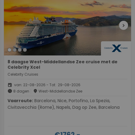
chevron_right
8 daagse West-Middellandse Zee cruise met de
Celebrity Xcel
Celebrity Cruises
event
van: 22-08-2026 - Tot: 29-08-2026
schedule
place
8 dagen
West-Middellandse Zee
Vaarroute:
Barcelona, Nice, Portofino, La Spezia,
Civitavecchia (Rome), Napels, Dag op Zee, Barcelona
€1762,-