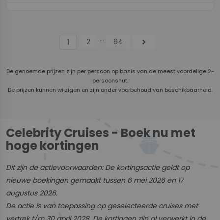
...
2
94
chevron_right
1
De genoemde prijzen zijn per persoon op basis van de meest voordelige 2-
persoonshut.
De prijzen kunnen wijzigen en zijn onder voorbehoud van beschikbaarheid.
Celebrity Cruises - Boek nu met
hoge kortingen
Dit zijn de actievoorwaarden: De kortingsactie geldt op
nieuwe boekingen gemaakt tussen 6 mei 2026 en 17
augustus 2026.
De actie is van toepassing op geselecteerde cruises met
vertrek t/m 30 april 2028. De kortingen zijn al verwerkt in de