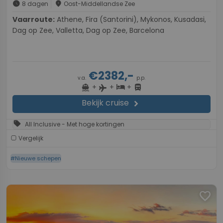
schedule
place
8 dagen
Oost-Middellandse Zee
Vaarroute:
Athene, Fira (Santorini), Mykonos, Kusadasi,
Dag op Zee, Valletta, Dag op Zee, Barcelona
€2382,-
v.a.
p.p.
+
+
+
directions_boat
hotel
directions_bus
flight
Bekijk cruise
chevron_right
sell
All Inclusive - Met hoge kortingen
Vergelijk
#Nieuwe schepen
favorite