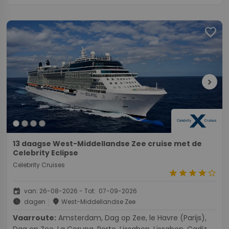
favorite
chevron_right
13 daagse West-Middellandse Zee cruise met de
Celebrity Eclipse
Celebrity Cruises
star
star
star
star
star_border
event
van: 26-08-2026 - Tot: 07-09-2026
schedule
place
dagen
West-Middellandse Zee
Vaarroute:
Amsterdam, Dag op Zee, le Havre (Parijs),