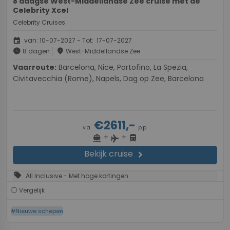
8 daagse West-Middellandse Zee cruise met de
Celebrity Xcel
Celebrity Cruises
event
van: 10-07-2027 - Tot: 17-07-2027
schedule
place
8 dagen
West-Middellandse Zee
Vaarroute:
Barcelona, Nice, Portofino, La Spezia,
Civitavecchia (Rome), Napels, Dag op Zee, Barcelona
€2611,-
v.a.
p.p.
+
+
directions_boat
directions_bus
flight
Bekijk cruise
chevron_right
sell
All Inclusive - Met hoge kortingen
Vergelijk
#Nieuwe schepen