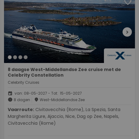
favorite
chevron_right
8 daagse West-Middellandse Zee cruise met de
Celebrity Constellation
Celebrity Cruises
event
van: 08-05-2027 - Tot: 15-05-2027
schedule
place
8 dagen
West-Middellandse Zee
Vaarroute:
Civitavecchia (Rome), La Spezia, Santa
Margherita Ligure, Ajaccio, Nice, Dag op Zee, Napels,
Civitavecchia (Rome)