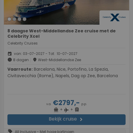
8 daagse West-Middellandse Zee cruise met de
Celebrity Xcel
Celebrity Cruises
event
van: 03-07-2027 - Tot: 10-07-2027
schedule
place
8 dagen
West-Middellandse Zee
Vaarroute:
Barcelona, Nice, Portofino, La Spezia,
Civitavecchia (Rome), Napels, Dag op Zee, Barcelona
€2797,-
v.a.
p.p.
+
+
directions_boat
directions_bus
flight
Bekijk cruise
chevron_right
sell
All Inclusive - Met hoge kortingen