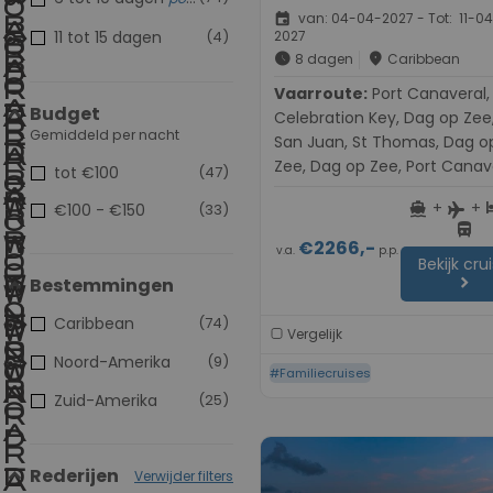
event
van: 04-04-2027 - Tot: 11-0
11 tot 15 dagen
(4)
2027
schedule
place
8 dagen
Caribbean
Vaarroute:
Port Canaveral,
Budget
Celebration Key, Dag op Zee
Gemiddeld per nacht
San Juan, St Thomas, Dag o
Zee, Dag op Zee, Port Canav
tot €100
(47)
+
+
directions_boat
h
€100 - €150
(33)
flight
directions_bus
€2266,-
v.a.
p.p.
Bekijk cru
chevron_right
Bestemmingen
Caribbean
(74)
Vergelijk
Noord-Amerika
(9)
#Familiecruises
Zuid-Amerika
(25)
Rederijen
Verwijder filters