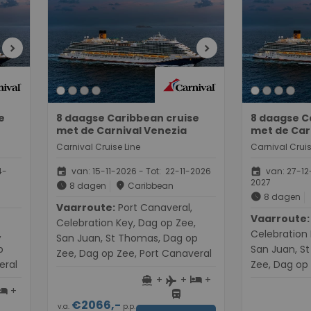
chevron_right
chevron_right
e
8 daagse Caribbean cruise
8 daagse C
met de Carnival Venezia
met de Car
Carnival Cruise Line
Carnival Cruis
event
event
4-
van: 15-11-2026 - Tot: 22-11-2026
van: 27-12-
2027
schedule
place
8 dagen
Caribbean
schedule
8 dagen
Vaarroute:
Port Canaveral,
Vaarroute:
Port Ca
Celebration Key, Dag op Zee,
,
Celebration 
San Juan, St Thomas, Dag op
p
San Juan, S
Zee, Dag op Zee, Port Canaveral
eral
Zee, Dag op 
+
+
+
directions_boat
hotel
flight
+
otel
directions_bus
€2066,-
v.a.
p.p.