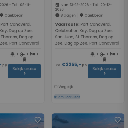
event
2026 - Tot: 08-11-
van: 13-12-2026 - Tot: 20-12-
2026
place
schedule
place
Caribbean
8 dagen
Caribbean
naveral,
Vaarroute:
Port Canaveral,
Key, Dag op Zee,
Celebration Key, Dag op Zee,
t Thomas, Dag op
San Juan, St Thomas, Dag op
Zee, Port Canaveral
Zee, Dag op Zee, Port Canaveral
+
+
+
+
+
+
directions_boat
hotel
directions_boat
hotel
flight
flight
directions_bus
directions_bus
-
€2255,-
p.p.
v.a.
p.p.
Bekijk cruise
Bekijk cruise
chevron_right
chevron_right
Vergelijk
s
#Familiecruises
favorite
favorite