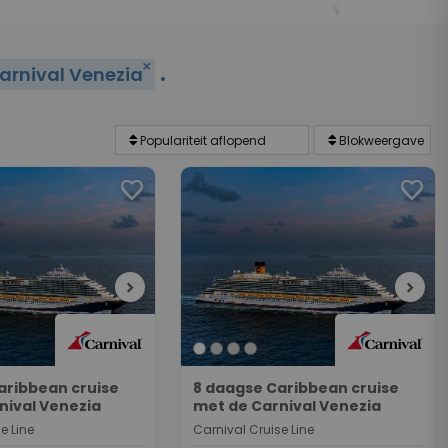
.
close
arnival Venezia
favorite
favorite
chevron_right
chevron_right
aribbean cruise
8 daagse Caribbean cruise
nival Venezia
met de Carnival Venezia
e Line
Carnival Cruise Line