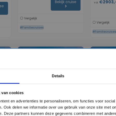
€2903,
Bekijk cruise
v.a.
ise
chevron_right
Vergelijk
Vergelijk
#Familiecruises
#Familiecruise
favorite
favorite
Details
chevron_right
chevron_right
 van cookies
tent en advertenties te personaliseren, om functies voor socia
e
8 daagse Caribbean cruise
9 daagse C
. Ook delen we informatie over uw gebruik van onze site met on
met de Carnival Venezia
met de Car
e. Deze partners kunnen deze gegevens combineren met andere 
Carnival Cruise Line
Carnival Cruis