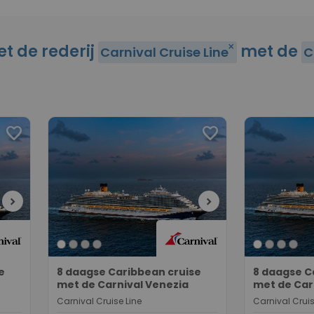
et de rederij
met de
close
Carnival Cruise Line
C
favorite
favorite
chevron_right
chevron_right
e
8 daagse Caribbean cruise
8 daagse C
met de Carnival Venezia
met de Car
Carnival Cruise Line
Carnival Cruis