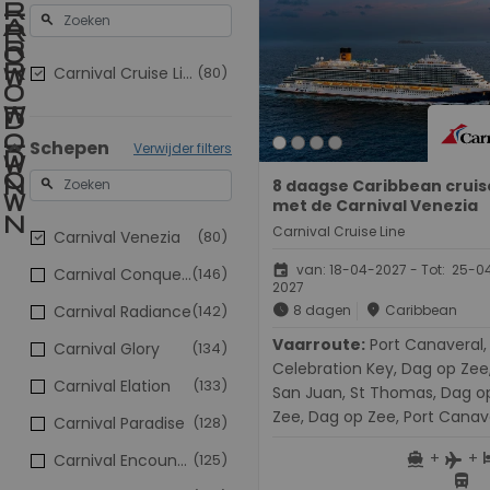
search
Carnival Cruise Line
(80)
Schepen
Verwijder filters
8 daagse Caribbean cruis
search
met de Carnival Venezia
Carnival Cruise Line
Carnival Venezia
(80)
event
van: 18-04-2027 - Tot: 25-0
Carnival Conquest
(146)
2027
schedule
place
Carnival Radiance
(142)
8 dagen
Caribbean
Vaarroute:
Port Canaveral,
Carnival Glory
(134)
Celebration Key, Dag op Zee
Carnival Elation
(133)
San Juan, St Thomas, Dag o
Zee, Dag op Zee, Port Canav
Carnival Paradise
(128)
+
+
directions_boat
h
Carnival Encounter
(125)
flight
directions_bus