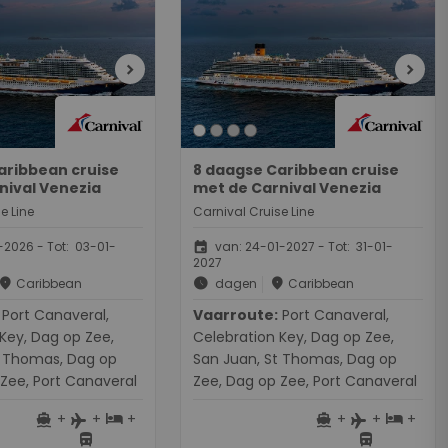
chevron_right
chevron_right
aribbean cruise
8 daagse Caribbean cruise
nival Venezia
met de Carnival Venezia
e Line
Carnival Cruise Line
event
2026 - Tot: 03-01-
van: 24-01-2027 - Tot: 31-01-
2027
place
schedule
place
Caribbean
dagen
Caribbean
naveral,
Vaarroute:
Port Canaveral,
Key, Dag op Zee,
Celebration Key, Dag op Zee,
t Thomas, Dag op
San Juan, St Thomas, Dag op
Zee, Port Canaveral
Zee, Dag op Zee, Port Canaveral
+
+
+
+
+
+
directions_boat
hotel
directions_boat
hotel
flight
flight
directions_bus
directions_bus