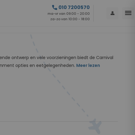
call
010 7200570
menu
person
ma-vr van 09:00 - 20:00
za-zo van 10:00 - 18:00
lende ontwerp en vele voorzieningen biedt de Carnival
ainment opties en eetgelegenheden.
Meer lezen