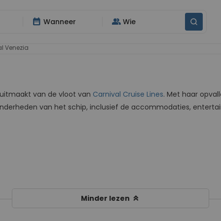
date_range
group
Wanneer
Wie
l Venezia
l uitmaakt van de vloot van
Carnival Cruise Lines
. Met haar opval
nderheden van het schip, inclusief de accommodaties, entert
keyboard_double_arrow_up
Minder lezen