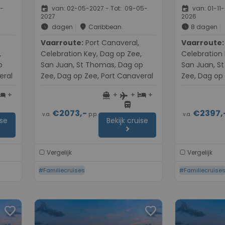
event
event
4-
van: 02-05-2027 - Tot: 09-05-
van: 01-11-
2027
2026
schedule
place
schedule
dagen
Caribbean
8 dagen
Vaarroute:
Port Canaveral,
Vaarroute:
Port Ca
,
Celebration Key, Dag op Zee,
Celebration 
p
San Juan, St Thomas, Dag op
San Juan, S
eral
Zee, Dag op Zee, Port Canaveral
Zee, Dag op 
+
+
+
+
otel
directions_boat
hotel
flight
directions_bus
€2073,-
€2397,
v.a.
p.p.
v.a.
ise
Bekijk cruise
chevron_right
Vergelijk
Vergelijk
#Familiecruises
#Familiecruise
favorite
favorite