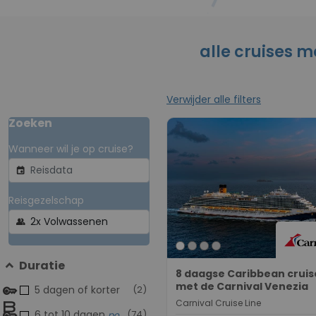
alle cruises m
Verwijder alle filters
Zoeken
Wanneer wil je op cruise?
event
Reisgezelschap
group
Duratie
8 daagse Caribbean cruis
met de Carnival Venezia
5 dagen of korter
(2)
Carnival Cruise Line
6 tot 10 dagen
(74)
populair