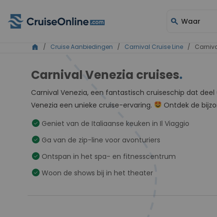
search
Waar
home
/
Cruise Aanbiedingen
/
Carnival Cruise Line
/ Carniva
Carnival Venezia cruises
.
Carnival Venezia, een fantastisch cruiseschip dat dee
Venezia een unieke cruise-ervaring.
Ontdek de bijzo
check_circle
Geniet van de Italiaanse keuken in Il Viaggio
check_circle
Ga van de zip-line voor avonturiers
check_circle
Ontspan in het spa- en fitnesscentrum
check_circle
Woon de shows bij in het theater