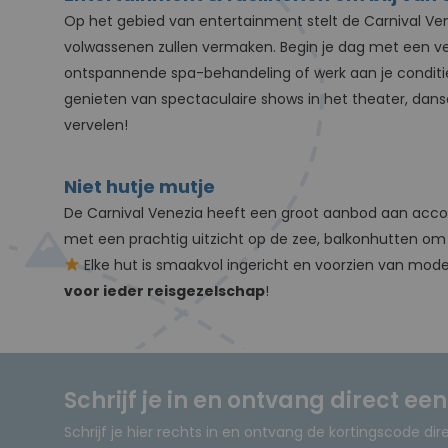
Op het gebied van entertainment stelt de Carnival Venez
volwassenen zullen vermaken. Begin je dag met een v
ontspannende spa-behandeling of werk aan je conditie e
genieten van spectaculaire shows in het theater, dan
vervelen!
Niet hutje mutje
De Carnival Venezia heeft een groot aanbod aan acco
met een prachtig uitzicht op de zee, balkonhutten om 
Elke hut is smaakvol ingericht en voorzien van moder
voor ieder reisgezelschap
!
Schrijf je in en ontvang direct ee
Schrijf je hier rechts in en ontvang de kortingscode dir