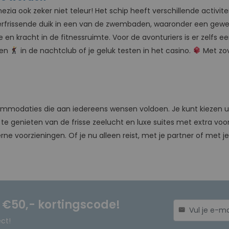
ia ook zeker niet teleur! Het schip heeft verschillende activite
erfrissende duik in een van de zwembaden, waaronder een gewe
n kracht in de fitnessruimte. Voor de avonturiers is er zelfs e
sen
in de nachtclub of je geluk testen in het casino.
Met zov
mmodaties die aan iedereens wensen voldoen. Je kunt kiezen u
te genieten van de frisse zeelucht en luxe suites met extra voo
ne voorzieningen. Of je nu alleen reist, met je partner of met j
n €50,- kortingscode!
mail
ect!