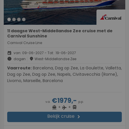
11 daagse West-Middellandse Zee cruise met de
Carnival Sunshine
Carnival Cruise Line
event
van: 09-06-2027 - Tot: 19-06-2027
schedule
place
dagen
West-Middellandse Zee
Vaarroute:
Barcelona, Dag op Zee, La Goulette, Valletta,
Dag op Zee, Dag op Zee, Napels, Civitavecchia (Rome),
Livorno, Marseille, Barcelona
€1979,-
v.a.
p.p.
+
+
directions_boat
directions_bus
flight
Bekijk cruise
chevron_right