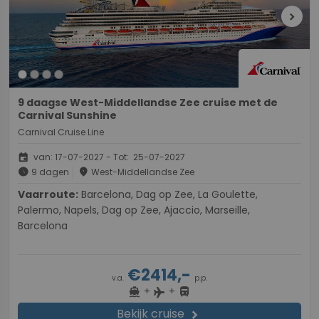
chevron_right
9 daagse West-Middellandse Zee cruise met de
Carnival Sunshine
Carnival Cruise Line
event
van: 17-07-2027 - Tot: 25-07-2027
schedule
place
9 dagen
West-Middellandse Zee
Vaarroute:
Barcelona, Dag op Zee, La Goulette,
Palermo, Napels, Dag op Zee, Ajaccio, Marseille,
Barcelona
€2414,-
v.a.
p.p.
+
+
directions_boat
directions_bus
flight
Bekijk cruise
chevron_right