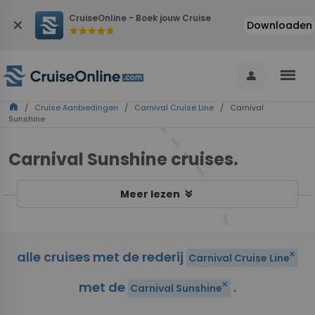
CruiseOnline - Boek jouw Cruise
close
Downloaden
star
star
star
star
star
menu
person
home
/
Cruise Aanbiedingen
/
Carnival Cruise Line
/ Carnival
Sunshine
Carnival Sunshine cruises
.
keyboard_double_arrow_down
Meer lezen
alle cruises met de rederij
close
Carnival Cruise Line
met de
.
close
Carnival Sunshine