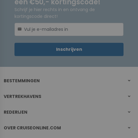
een €50,- kortingscode!
Schrijf je hier rechts in en ontvang de
kortingscode direct!
mail
Inschrijven
BESTEMMINGEN
VERTREKHAVENS
REDERIJEN
OVER CRUISEONLINE.COM