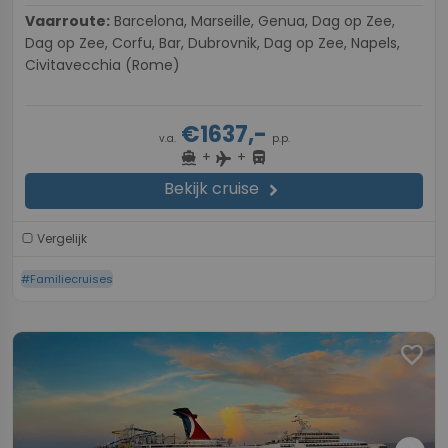
Vaarroute:
Barcelona, Marseille, Genua, Dag op Zee,
Dag op Zee, Corfu, Bar, Dubrovnik, Dag op Zee, Napels,
Civitavecchia (Rome)
€1637,-
v.a.
p.p.
+
+
directions_boat
directions_bus
flight
Bekijk cruise
chevron_right
Vergelijk
#Familiecruises
favorite