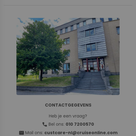
CONTACTGEGEVENS
Heb je een vraag?
call
Bel ons:
010 7200570
mail
Mail ons:
custcare-nl@cruiseonline.com