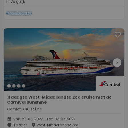
Vergelijk
#Familiecruises
favorite
chevron_right
11 daagse West-Middellandse Zee cruise met de
Carnival Sunshine
Carnival Cruise Line
event
van: 27-06-2027 - Tot: 07-07-2027
schedule
place
11 dagen
West-Middellandse Zee