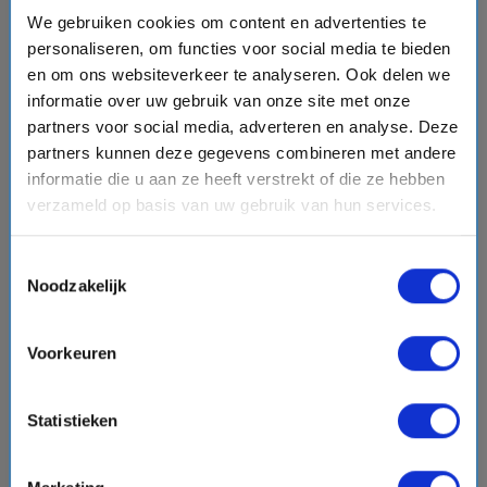
event
van: 11-09-2027 - Tot: 19-09-2027
We gebruiken cookies om content en advertenties te
schedule
place
9 dagen
West-Middellandse Zee
personaliseren, om functies voor social media te bieden
Vaarroute:
Barcelona, Dag op Zee, La Goulette,
en om ons websiteverkeer te analyseren. Ook delen we
Palermo, Napels, Dag op Zee, Ajaccio, Marseille,
informatie over uw gebruik van onze site met onze
Barcelona
partners voor social media, adverteren en analyse. Deze
partners kunnen deze gegevens combineren met andere
informatie die u aan ze heeft verstrekt of die ze hebben
€1211,-
v.a.
p.p.
verzameld op basis van uw gebruik van hun services.
+
+
directions_boat
directions_bus
flight
Bekijk cruise
chevron_right
Toestemmingsselectie
Noodzakelijk
Vergelijk
#Familiecruises
Voorkeuren
favorite
Statistieken