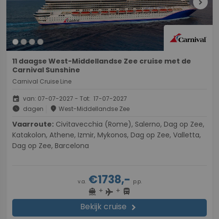
chevron_right
11 daagse West-Middellandse Zee cruise met de
Carnival Sunshine
Carnival Cruise Line
event
van: 07-07-2027 - Tot: 17-07-2027
schedule
place
dagen
West-Middellandse Zee
Vaarroute:
Civitavecchia (Rome), Salerno, Dag op Zee,
Katakolon, Athene, Izmir, Mykonos, Dag op Zee, Valletta,
Dag op Zee, Barcelona
€1738,-
v.a.
p.p.
+
+
directions_boat
directions_bus
flight
Bekijk cruise
chevron_right