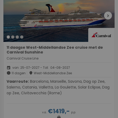
chevron_right
11 daagse West-Middellandse Zee cruise met de
Carnival Sunshine
Carnival Cruise Line
event
van: 25-07-2027 - Tot: 04-08-2027
schedule
place
11 dagen
West-Middellandse Zee
Vaarroute:
Barcelona, Marseille, Savona, Dag op Zee,
Salerno, Catania, Valletta, La Goulette, Solar Eclipse, Dag
op Zee, Civitavecchia (Rome)
€1419,-
v.a.
p.p.
directions_boat