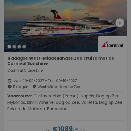
chevron_right
11 daagse West-Middellandse Zee cruise met de
Carnival Sunshine
Carnival Cruise Line
event
van: 29-09-2027 - Tot: 09-10-2027
schedule
place
11 dagen
West-Middellandse Zee
Vaarroute:
Civitavecchia (Rome), Napels, Dag op Zee,
Mykonos, Izmir, Athene, Dag op Zee, Valletta, Dag op Zee,
Palma de Mallorca, Barcelona
€1089,-
v.a.
p.p.