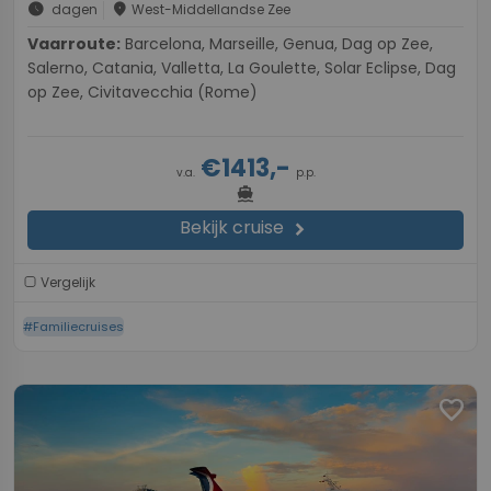
schedule
place
dagen
West-Middellandse Zee
Vaarroute:
Barcelona, Marseille, Genua, Dag op Zee,
Salerno, Catania, Valletta, La Goulette, Solar Eclipse, Dag
op Zee, Civitavecchia (Rome)
€1413,-
v.a.
p.p.
directions_boat
Bekijk cruise
chevron_right
Vergelijk
#Familiecruises
favorite