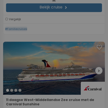
Bekijk cruise
chevron_right
Vergelijk
#Familiecruises
favorite
chevron_right
11 daagse West-Middellandse Zee cruise met de
Carnival Sunshine