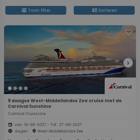
tune
format_line_spacing
Toon filter
Sorteren
favorite
chevron_right
9 daagse West-Middellandse Zee cruise met de
Carnival Sunshine
Carnival Cruise Line
event
van: 19-06-2027 - Tot: 27-06-2027
schedule
place
dagen
West-Middellandse Zee