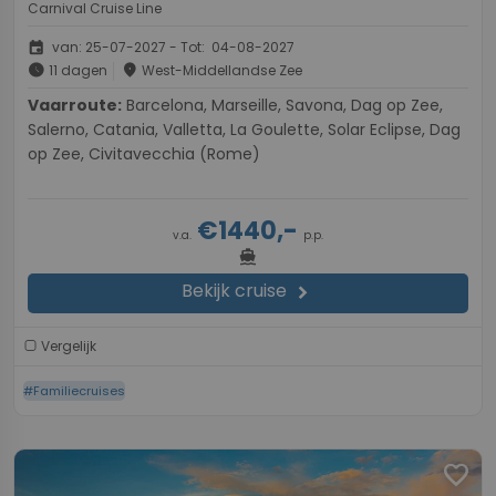
Carnival Cruise Line
event
van: 25-07-2027 - Tot: 04-08-2027
schedule
place
11 dagen
West-Middellandse Zee
Vaarroute:
Barcelona, Marseille, Savona, Dag op Zee,
Salerno, Catania, Valletta, La Goulette, Solar Eclipse, Dag
op Zee, Civitavecchia (Rome)
€1440,-
v.a.
p.p.
directions_boat
Bekijk cruise
chevron_right
Vergelijk
#Familiecruises
favorite