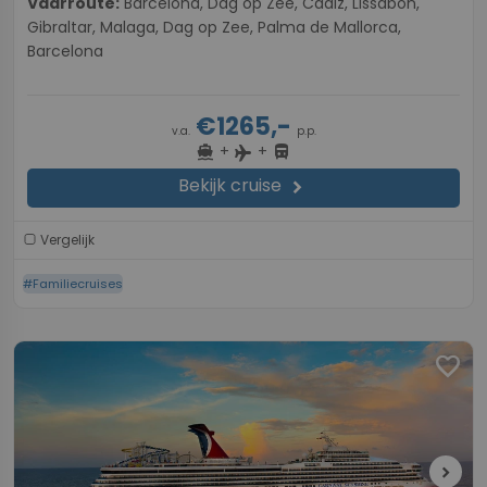
Vaarroute:
Barcelona, Dag op Zee, Cadiz, Lissabon,
Gibraltar, Malaga, Dag op Zee, Palma de Mallorca,
Barcelona
€1265,-
v.a.
p.p.
+
+
directions_boat
directions_bus
flight
Bekijk cruise
chevron_right
Vergelijk
#Familiecruises
favorite
chevron_right