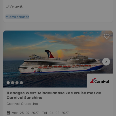
Vergelijk
#Familiecruises
favorite
chevron_right
11 daagse West-Middellandse Zee cruise met de
Carnival Sunshine
Carnival Cruise Line
event
van: 25-07-2027 - Tot: 04-08-2027