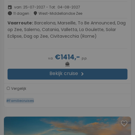
event
van: 25-07-2027 - Tot: 04-08-2027
schedule
place
11 dagen
West-Middellandse Zee
Vaarroute:
Barcelona, Marseille, To Be Announced, Dag
op Zee, Salerno, Catania, Valletta, La Goulette, Solar
Eclipse, Dag op Zee, Civitavecchia (Rome)
€1414,-
v.a.
p.p.
directions_boat
Bekijk cruise
chevron_right
Vergelijk
#Familiecruises
favorite