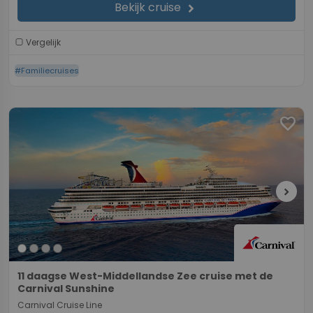
Bekijk cruise
chevron_right
Vergelijk
#Familiecruises
favorite
chevron_right
11 daagse West-Middellandse Zee cruise met de
Carnival Sunshine
Carnival Cruise Line