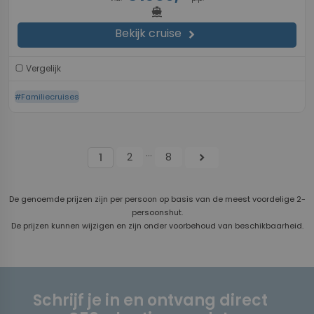
directions_boat
Bekijk cruise
chevron_right
Vergelijk
#Familiecruises
...
2
8
chevron_right
1
De genoemde prijzen zijn per persoon op basis van de meest voordelige 2-
persoonshut.
De prijzen kunnen wijzigen en zijn onder voorbehoud van beschikbaarheid.
Schrijf je in en ontvang direct