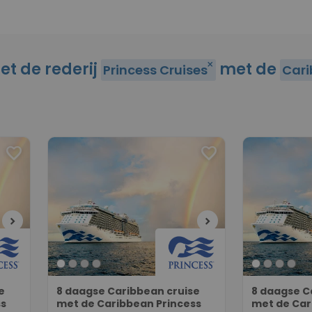
et de rederij
met de
close
Princess Cruises
Cari
favorite
favorite
chevron_right
chevron_right
e
8 daagse Caribbean cruise
8 daagse C
ss
met de Caribbean Princess
met de Car