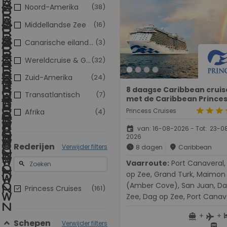
Noord-Amerika
(38)
Middellandse Zee
(16)
Canarische eilanden
(3)
Wereldcruise & Grand Voyages
(32)
Zuid-Amerika
(24)
8 daagse Caribbean cruis
Transatlantisch
(7)
met de Caribbean Prince
star
star
star
s
Princess Cruises
Afrika
(4)
event
van: 16-08-2026 - Tot: 23-0
2026
Rederijen
Verwijder filters
schedule
place
8 dagen
Caribbean
Vaarroute:
Port Canaveral, Dag
search
op Zee, Grand Turk, Maimon
(Amber Cove), San Juan, D
Princess Cruises
(161)
Zee, Dag op Zee, Port Canav
+
+
directions_boat
h
flight
Schepen
Verwijder filters
directions_bus