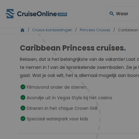
search
Waar
home
/
Cruise Aanbiedingen
/
Princess Cruises
/ Caribbean 
Caribbean Princess cruises
.
Relaxen, dat is het belangrijkste van de vakantie! Laa
te nemen in 1 van de sprankelende zwembaden. Zie je 
gaat. Wat je ook wilt, het is allemaal mogelijk aan boo
check_circle
Filmavond onder de sterren
check_circle
Avondje uit in Vegas Style bij het casino
check_circle
Dineren in het chique Crown Grill
check_circle
Speciaal waterpark voor kids