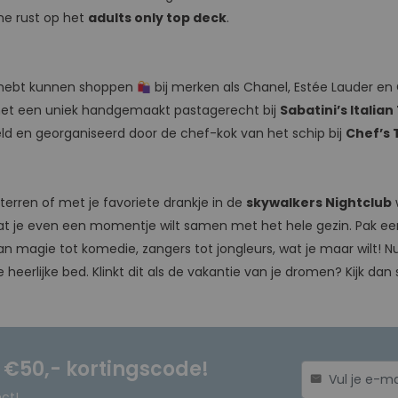
ieme rust op het
adults only top deck
.
 hebt kunnen shoppen
bij merken als Chanel, Estée Lauder en C
 het een uniek handgemaakt pastagerecht bij
Sabatini’s Italian
eld en georganiseerd door de chef-kok van het schip bij
Chef’s 
terren of met je favoriete drankje in de
skywalkers Nightclub
at je even een momentje wilt samen met het hele gezin. Pak een 
n magie tot komedie, zangers tot jongleurs, wat je maar wilt! N
 heerlijke bed. Klinkt dit als de vakantie van je dromen? Kijk dan
n €50,- kortingscode!
mail
ect!