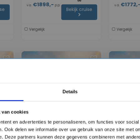
€1898,-
€1772,
v.a.
p.p.
v.a.
ise
Bekijk cruise
chevron_right
Vergelijk
Vergelijk
favorite
favorite
chevron_right
chevron_right
Details
 van cookies
e
8 daagse Caribbean cruise
15 daagse 
tent en advertenties te personaliseren, om functies voor socia
ss
met de Caribbean Princess
met de Car
. Ook delen we informatie over uw gebruik van onze site met on
tar
star
star
star
star
star
star
Princess Cruises
Princess Cruis
e. Deze partners kunnen deze gegevens combineren met andere 