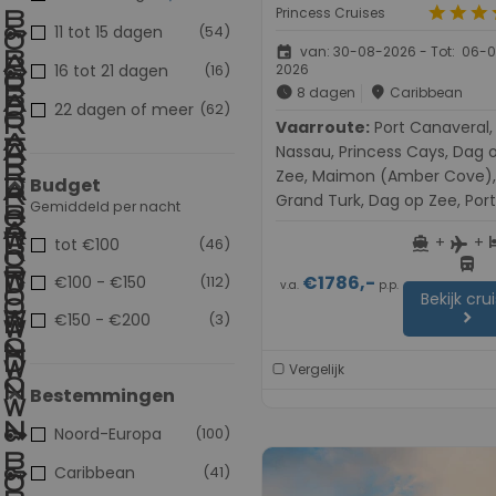
star
star
star
s
Princess Cruises
11 tot 15 dagen
(54)
event
van: 30-08-2026 - Tot: 06-
16 tot 21 dagen
(16)
2026
schedule
place
8 dagen
Caribbean
22 dagen of meer
(62)
Vaarroute:
Port Canaveral,
Nassau, Princess Cays, Dag 
Zee, Maimon (Amber Cove),
Budget
Grand Turk, Dag op Zee, Port
Gemiddeld per nacht
Canaveral
+
+
directions_boat
h
tot €100
(46)
flight
directions_bus
€1786,-
€100 - €150
(112)
v.a.
p.p.
Bekijk cru
chevron_right
€150 - €200
(3)
Vergelijk
Bestemmingen
Noord-Europa
(100)
Caribbean
(41)