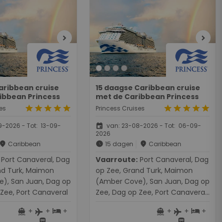
chevron_right
chevron_right
aribbean cruise
15 daagse Caribbean cruise
ibbean Princess
met de Caribbean Princess
star
star
star
star
star
star
star
star
star
star
es
Princess Cruises
event
-2026 - Tot: 13-09-
van: 23-08-2026 - Tot: 06-09-
2026
place
schedule
place
Caribbean
15 dagen
Caribbean
veral, Dag
Vaarroute:
Port Canaveral, Dag
nd Turk, Maimon
op Zee, Grand Turk, Maimon
), San Juan, Dag op
(Amber Cove), San Juan, Dag op
Zee, Port Canaveral
Zee, Dag op Zee, Port Canaveral,
Nassau, Princess Cays, Dag op
+
+
+
+
+
+
directions_boat
hotel
directions_boat
hotel
flight
flight
Zee, Maimon (Amber Cove),
directions_bus
directions_bus