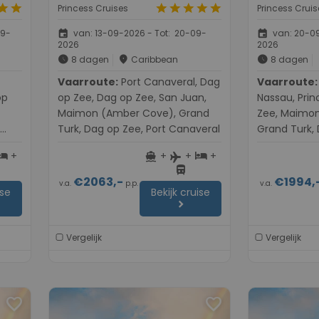
tar
star
star
star
star
star
star
Princess Cruises
Princess Cruis
event
event
09-
van: 13-09-2026 - Tot: 20-09-
van: 20-09
2026
2026
schedule
place
schedule
8 dagen
Caribbean
8 dagen
Vaarroute:
Port Canaveral, Dag
Vaarroute:
Port Ca
op
op Zee, Dag op Zee, San Juan,
Nassau, Prin
Maimon (Amber Cove), Grand
Zee, Maimo
Turk, Dag op Zee, Port Canaveral
Grand Turk, 
Canaveral
+
+
+
+
otel
directions_boat
hotel
flight
directions_bus
€2063,-
€1994,
v.a.
p.p.
v.a.
ise
Bekijk cruise
chevron_right
Vergelijk
Vergelijk
favorite
favorite