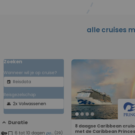
alle cruises m
Zoeken
Wanneer wil je op cruise?
event
Reisgezelschap
group
Duratie
8 daagse Caribbean cruis
met de Caribbean Prince
6 tot 10 dagen
(29)
populair