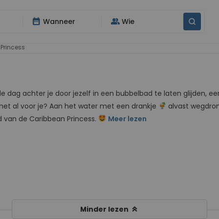
date_range
group
Wanneer
Wie
Princess
t de dag achter je door jezelf in een bubbelbad te laten glijde
het al voor je? Aan het water met een drankje
alvast wegdro
rd van de Caribbean Princess.
Meer lezen
keyboard_double_arrow_up
Minder lezen