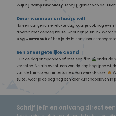
kwijt bij
Camp Discovery
, terwijl jij geniet van de ult
Diner wanneer en hoe je wilt
Na een aangename relaxte dag waar je ook nog even
dineren met genoeg keuze, waar heb je zin in? Wordt
Dog Gastropub
of heb je zin in een diner samengest
Een onvergetelijke avond
Sluit de dag ontspannen af met een film
onder de s
vergeten. Na alle avonturen van de dag begrijpen wij d
van de line-up van entertainers van wereldklasse.
Va
suite , waar je de dag nog een keer kunt nabeleven in je
Schrijf je in en ontvang direct ee
Schrijf je hier rechts in en ontvang de kortingscode dir