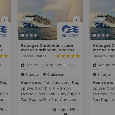
chevron_right
chevron_right
e
8 daagse Caribbean cruise
8 daagse C
ss
met de Caribbean Princess
met de Car
tar
star
star
star
star
star
star
Princess Cruises
Princess Cruis
event
event
8-
van: 23-08-2026 - Tot: 30-08-
van: 06-09
2026
2026
schedule
place
schedule
8 dagen
Caribbean
8 dagen
Vaarroute:
Port Canaveral, Dag
Vaarroute:
Port Cana
op Zee, Grand Turk, Maimon
op Zee, Gra
ag op
(Amber Cove), San Juan, Dag op
(Amber Cove
eral
Zee, Dag op Zee, Port Canaveral
Zee, Dag op 
+
+
+
+
otel
directions_boat
hotel
flight
directions_bus