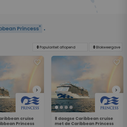
.
close
bbean Princess
favorite
favorite
chevron_right
chevron_right
aribbean cruise
8 daagse Caribbean cruise
ibbean Princess
met de Caribbean Princess