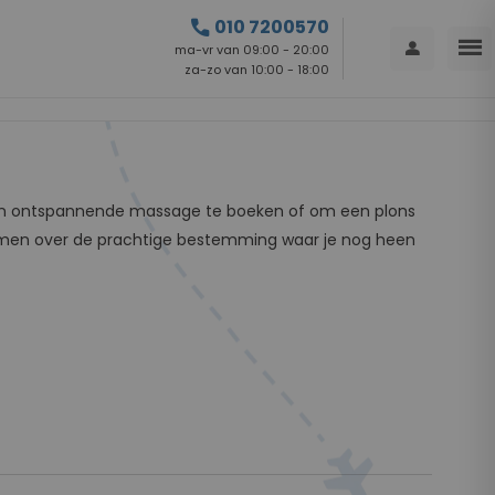
call
010 7200570
menu
person
ma-vr van 09:00 - 20:00
za-zo van 10:00 - 18:00
n, een ontspannende massage te boeken of om een plons
men over de prachtige bestemming waar je nog heen