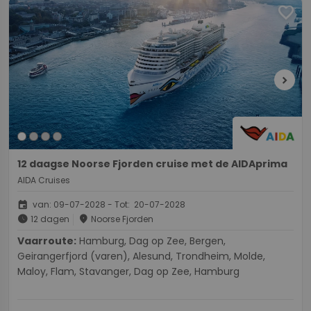
favorite
chevron_right
12 daagse Noorse Fjorden cruise met de AIDAprima
AIDA Cruises
event
van: 09-07-2028 - Tot: 20-07-2028
schedule
place
12 dagen
Noorse Fjorden
Vaarroute:
Hamburg, Dag op Zee, Bergen,
Geirangerfjord (varen), Alesund, Trondheim, Molde,
Maloy, Flam, Stavanger, Dag op Zee, Hamburg