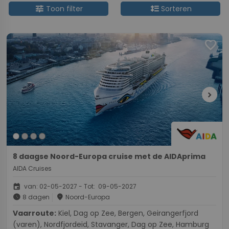
tune
format_line_spacing
Toon filter
Sorteren
favorite
chevron_right
8 daagse Noord-Europa cruise met de AIDAprima
AIDA Cruises
event
van: 02-05-2027 - Tot: 09-05-2027
schedule
place
8 dagen
Noord-Europa
Vaarroute:
Kiel, Dag op Zee, Bergen, Geirangerfjord
(varen), Nordfjordeid, Stavanger, Dag op Zee, Hamburg