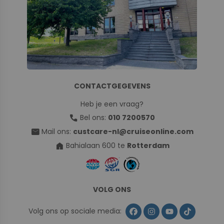
CONTACTGEGEVENS
Heb je een vraag?
call
Bel ons:
010 7200570
mail
Mail ons:
custcare-nl@cruiseonline.com
home
Bahialaan 600 te
Rotterdam
VOLG ONS
Volg ons op sociale media: