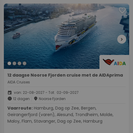
favorite
chevron_right
12 daagse Noorse Fjorden cruise met de AIDAprima
AIDA Cruises
event
van: 22-08-2027 - Tot: 02-09-2027
schedule
place
12 dagen
Noorse Fjorden
Vaarroute:
Hamburg, Dag op Zee, Bergen,
Geirangerfjord (varen), Alesund, Trondheim, Molde,
Maloy, Flam, Stavanger, Dag op Zee, Hamburg