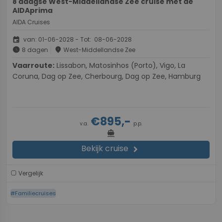
8 daagse West-Middellandse Zee cruise met de
AIDAprima
AIDA Cruises
event
van: 01-06-2028 - Tot: 08-06-2028
schedule
place
8 dagen
West-Middellandse Zee
Vaarroute:
Lissabon, Matosinhos (Porto), Vigo, La
Coruna, Dag op Zee, Cherbourg, Dag op Zee, Hamburg
€895,-
v.a.
p.p.
directions_boat
Bekijk cruise
chevron_right
Vergelijk
#Familiecruises