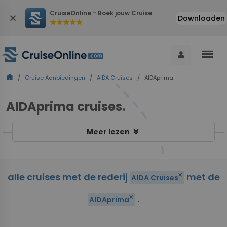
CruiseOnline - Boek jouw Cruise
close
Downloaden
star
star
star
star
star
menu
person
home
/
Cruise Aanbiedingen
/
AIDA Cruises
/ AIDAprima
AIDAprima cruises
.
keyboard_double_arrow_down
Meer lezen
alle cruises met de rederij
met de
close
AIDA Cruises
.
close
AIDAprima