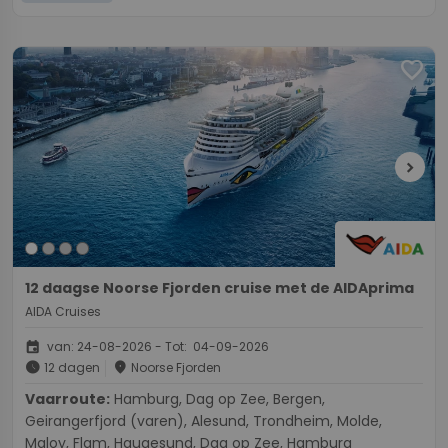
favorite
chevron_right
12 daagse Noorse Fjorden cruise met de AIDAprima
AIDA Cruises
event
van: 24-08-2026 - Tot: 04-09-2026
schedule
place
12 dagen
Noorse Fjorden
Vaarroute:
Hamburg, Dag op Zee, Bergen,
Geirangerfjord (varen), Alesund, Trondheim, Molde,
Maloy, Flam, Haugesund, Dag op Zee, Hamburg