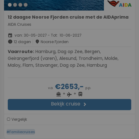
12 daagse Noorse Fjorden cruise met de AIDAprima
AIDA Cruises
event
van: 30-05-2027 - Tot: 10-06-2027
schedule
place
12 dagen
Noorse Fjorden
Vaarroute:
Hamburg, Dag op Zee, Bergen,
Geirangerfjord (varen), Alesund, Trondheim, Molde,
Maloy, Flam, Stavanger, Dag op Zee, Hamburg
€2653,-
v.a.
p.p.
+
+
directions_boat
directions_bus
flight
Bekijk cruise
chevron_right
Vergelijk
#Familiecruises