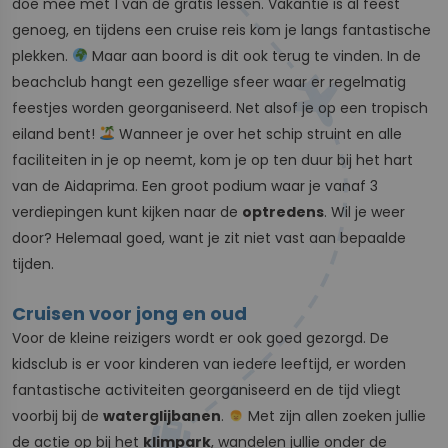
doe mee met 1 van de gratis lessen. Vakantie is al feest
genoeg, en tijdens een cruise reis kom je langs fantastische
plekken.
Maar aan boord is dit ook terug te vinden. In de
beachclub hangt een gezellige sfeer waar er regelmatig
feestjes worden georganiseerd. Net alsof je op een tropisch
eiland bent!
Wanneer je over het schip struint en alle
faciliteiten in je op neemt, kom je op ten duur bij het hart
van de Aidaprima. Een groot podium waar je vanaf 3
verdiepingen kunt kijken naar de
optredens
. Wil je weer
door? Helemaal goed, want je zit niet vast aan bepaalde
tijden.
Cruisen voor jong en oud
Voor de kleine reizigers wordt er ook goed gezorgd. De
kidsclub is er voor kinderen van iedere leeftijd, er worden
fantastische activiteiten georganiseerd en de tijd vliegt
voorbij bij de
waterglijbanen
.
Met zijn allen zoeken jullie
de actie op bij het
klimpark
, wandelen jullie onder de