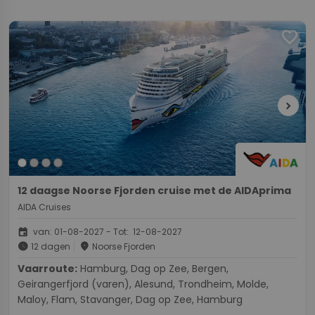
favorite
chevron_right
12 daagse Noorse Fjorden cruise met de AIDAprima
AIDA Cruises
event
van: 01-08-2027 - Tot: 12-08-2027
schedule
place
12 dagen
Noorse Fjorden
Vaarroute:
Hamburg, Dag op Zee, Bergen,
Geirangerfjord (varen), Alesund, Trondheim, Molde,
Maloy, Flam, Stavanger, Dag op Zee, Hamburg