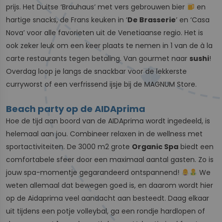
prijs. Het Duitse ‘Brauhaus’ met vers gebrouwen bier
en
hartige snacks, de Frans keuken in ‘
De Brasserie
’ en ‘Casa
Nova’ voor alle favorieten uit de Venetiaanse regio. Het is
ook zeker leuk om een keer plaats te nemen in 1 van de à la
carte restaurants tegen betaling. Van gourmet naar
sushi
!
Overdag loop je langs de snackbar voor de lekkerste
curryworst of een verfrissend ijsje bij de MAGNUM Store.
Beach party op de AIDAprima
Hoe de tijd aan boord van de AIDAprima wordt ingedeeld, is
helemaal aan jou. Combineer relaxen in de wellness met
sportactiviteiten. De 3000 m2 grote
Organic Spa
biedt een
comfortabele sfeer door een maximaal aantal gasten. Zo is
jouw spa-momentje gegarandeerd ontspannend!
We
weten allemaal dat bewegen goed is, en daarom wordt hier
op de Aidaprima veel aandacht aan besteedt. Daag elkaar
uit tijdens een potje volleybal, ga een rondje hardlopen of