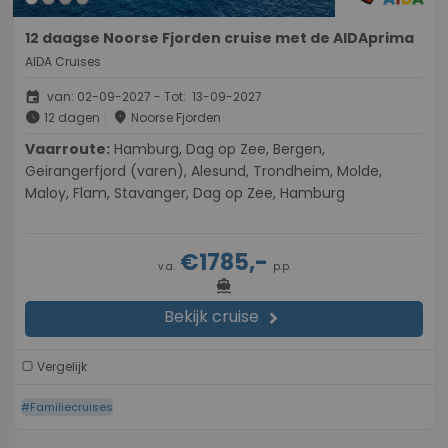
12 daagse Noorse Fjorden cruise met de AIDAprima
AIDA Cruises
event
van: 02-09-2027 - Tot: 13-09-2027
schedule
place
12 dagen
Noorse Fjorden
Vaarroute:
Hamburg, Dag op Zee, Bergen,
Geirangerfjord (varen), Alesund, Trondheim, Molde,
Maloy, Flam, Stavanger, Dag op Zee, Hamburg
€1785,-
v.a.
p.p.
directions_boat
Bekijk cruise
chevron_right
Vergelijk
#Familiecruises