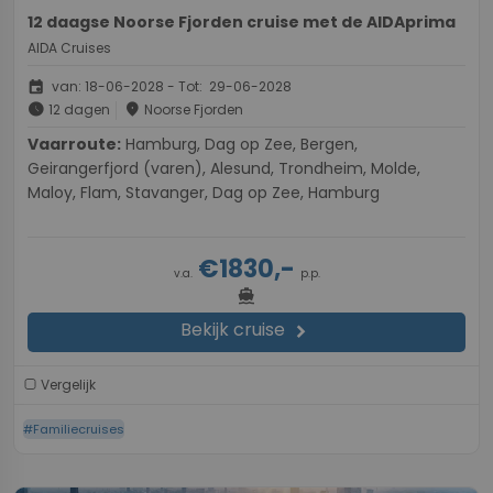
12 daagse Noorse Fjorden cruise met de AIDAprima
AIDA Cruises
event
van: 18-06-2028 - Tot: 29-06-2028
schedule
place
12 dagen
Noorse Fjorden
Vaarroute:
Hamburg, Dag op Zee, Bergen,
Geirangerfjord (varen), Alesund, Trondheim, Molde,
Maloy, Flam, Stavanger, Dag op Zee, Hamburg
€1830,-
v.a.
p.p.
directions_boat
Bekijk cruise
chevron_right
Vergelijk
#Familiecruises