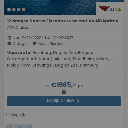
12 daagse Noorse Fjorden cruise met de AIDAprima
AIDA Cruises
event
van: 11-07-2027 - Tot: 22-07-2027
schedule
place
12 dagen
Noorse Fjorden
Vaarroute:
Hamburg, Dag op Zee, Bergen,
Geirangerfjord (varen), Alesund, Trondheim, Molde,
Maloy, Flam, Stavanger, Dag op Zee, Hamburg
€1965,-
v.a.
p.p.
directions_boat
Bekijk cruise
chevron_right
Vergelijk
#Familiecruises