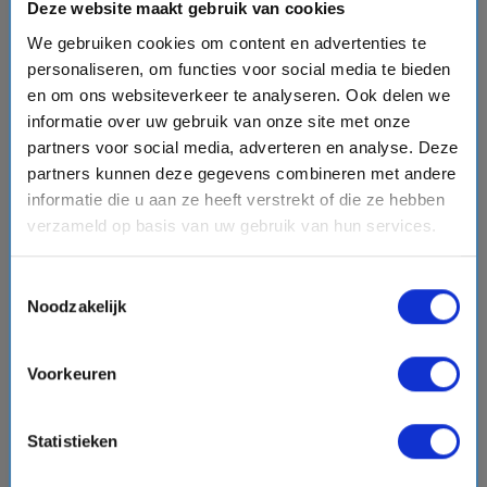
Deze website maakt gebruik van cookies
12 daagse Noorse Fjorden cruise met de AIDAprima
We gebruiken cookies om content en advertenties te
AIDA Cruises
personaliseren, om functies voor social media te bieden
event
van: 20-06-2027 - Tot: 01-07-2027
en om ons websiteverkeer te analyseren. Ook delen we
schedule
place
12 dagen
Noorse Fjorden
informatie over uw gebruik van onze site met onze
Vaarroute:
Hamburg, Dag op Zee, Haugesund,
partners voor social media, adverteren en analyse. Deze
Geirangerfjord (varen), Alesund, Trondheim, Molde,
partners kunnen deze gegevens combineren met andere
Maloy, Flam, Stavanger, Dag op Zee, Hamburg
informatie die u aan ze heeft verstrekt of die ze hebben
verzameld op basis van uw gebruik van hun services.
€2299,-
v.a.
p.p.
Toestemmingsselectie
+
+
directions_boat
directions_bus
flight
Noodzakelijk
Bekijk cruise
chevron_right
Voorkeuren
Vergelijk
#Familiecruises
Statistieken