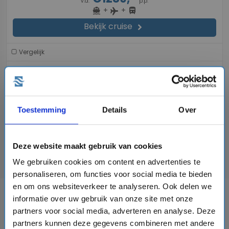
v.a.
p.p.
+
+
directions_boat
directions_bus
flight
Bekijk cruise
chevron_right
Vergelijk
#Familiecruises
#LNG cruiseschepen
Toestemming
Details
Over
De genoemde prijzen zijn per persoon op basis van de meest voordelige 2-
persoonshut.
Deze website maakt gebruik van cookies
De prijzen kunnen wijzigen en zijn onder voorbehoud van beschikbaarheid.
We gebruiken cookies om content en advertenties te
personaliseren, om functies voor social media te bieden
en om ons websiteverkeer te analyseren. Ook delen we
AIDA - Crime & Sea
informatie over uw gebruik van onze site met onze
partners voor social media, adverteren en analyse. Deze
Dit is een speciale evenementenreis van AIDA Cruises en is
partners kunnen deze gegevens combineren met andere