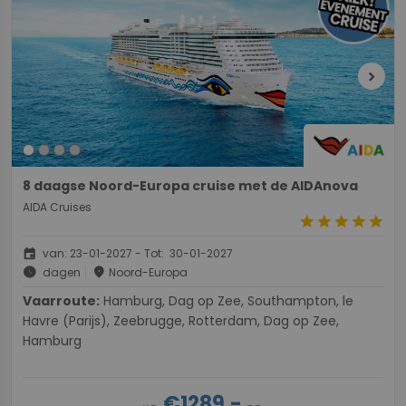
chevron_right
8 daagse Noord-Europa cruise met de AIDAnova
AIDA Cruises
star
star
star
star
star
event
van: 23-01-2027 - Tot: 30-01-2027
schedule
place
dagen
Noord-Europa
Vaarroute:
Hamburg, Dag op Zee, Southampton, le
Havre (Parijs), Zeebrugge, Rotterdam, Dag op Zee,
Hamburg
€1289,-