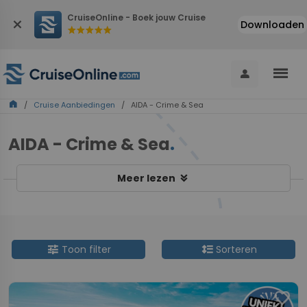
CruiseOnline - Boek jouw Cruise
close
Downloaden
star
star
star
star
star
menu
person
home
/
Cruise Aanbiedingen
/ AIDA - Crime & Sea
AIDA - Crime & Sea
.
keyboard_double_arrow_down
Meer lezen
tune
format_line_spacing
Toon filter
Sorteren
favorite