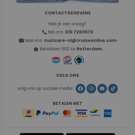
CONTACTGEGEVENS
Heb je een vraag?
call
Bel ons:
010 7200570
mail
Mail ons:
custcare-nl@cruiseonline.com
home
Bahialaan 600 te
Rotterdam
VOLG ONS
Volg ons op sociale media:
BETALEN MET