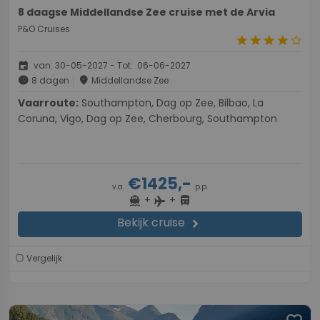
8 daagse Middellandse Zee cruise met de Arvia
P&O Cruises
star
star
star
star
star_border
event
van: 30-05-2027 - Tot: 06-06-2027
schedule
place
8 dagen
Middellandse Zee
Vaarroute:
Southampton, Dag op Zee, Bilbao, La
Coruna, Vigo, Dag op Zee, Cherbourg, Southampton
€1425,-
v.a.
p.p.
+
+
directions_boat
directions_bus
flight
Bekijk cruise
chevron_right
Vergelijk