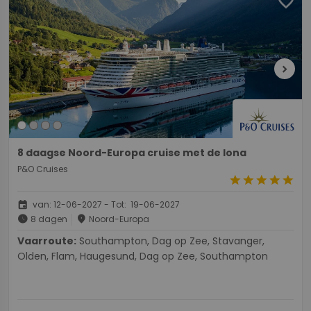
favorite
chevron_right
8 daagse Noord-Europa cruise met de Iona
P&O Cruises
star
star
star
star
star
event
van: 12-06-2027 - Tot: 19-06-2027
schedule
place
8 dagen
Noord-Europa
Vaarroute:
Southampton, Dag op Zee, Stavanger,
Olden, Flam, Haugesund, Dag op Zee, Southampton