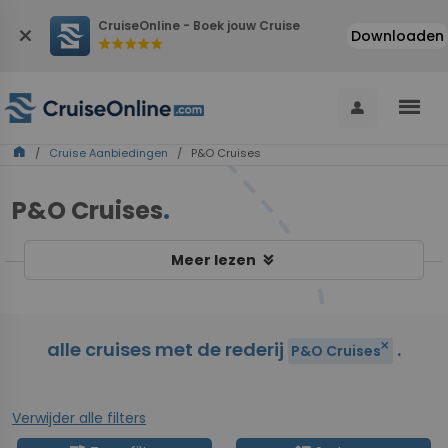
CruiseOnline - Boek jouw Cruise
close
Downloaden
star
star
star
star
star
menu
person
home
/
Cruise Aanbiedingen
/ P&O Cruises
P&O Cruises
.
keyboard_double_arrow_down
Meer lezen
alle cruises met de rederij
.
close
P&O Cruises
Verwijder alle filters