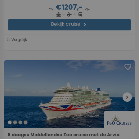
€1207,-
v.a.
p.p.
+
+
directions_boat
directions_bus
flight
Bekijk cruise
chevron_right
Vergelijk
favorite
chevron_right
8 daagse Middellandse Zee cruise met de Arvia