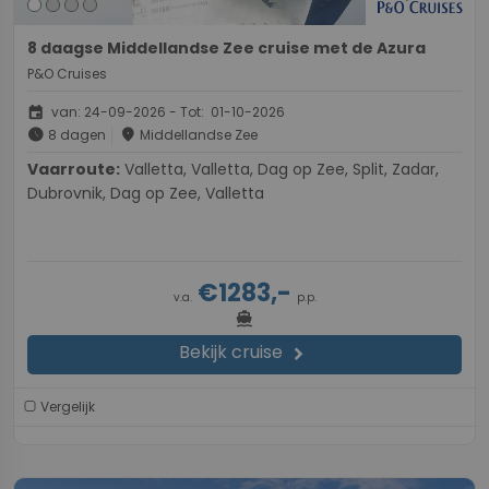
8 daagse Middellandse Zee cruise met de Azura
P&O Cruises
event
van: 24-09-2026 - Tot: 01-10-2026
schedule
place
8 dagen
Middellandse Zee
Vaarroute:
Valletta, Valletta, Dag op Zee, Split, Zadar,
Dubrovnik, Dag op Zee, Valletta
€1283,-
v.a.
p.p.
directions_boat
Bekijk cruise
chevron_right
Vergelijk