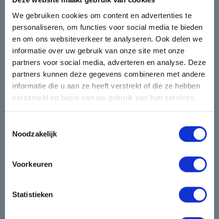
Dubrovnik, Dag op Zee, Valletta
We gebruiken cookies om content en advertenties te
personaliseren, om functies voor social media te bieden
en om ons websiteverkeer te analyseren. Ook delen we
informatie over uw gebruik van onze site met onze
€1165,-
v.a.
p.p.
partners voor social media, adverteren en analyse. Deze
directions_boat
partners kunnen deze gegevens combineren met andere
Bekijk cruise
chevron_right
informatie die u aan ze heeft verstrekt of die ze hebben
verzameld op basis van uw gebruik van hun services.
Vergelijk
Toestemmingsselectie
Noodzakelijk
favorite
Voorkeuren
Statistieken
chevron_right