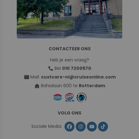
CONTACTEER ONS
Heb je een vraag?
call
Bel
010 7200570
mail
Mail:
custcare-nl@cruiseonline.com
home
Bahialaan 600 te
Rotterdam
VOLG ONS
Sociale Media: