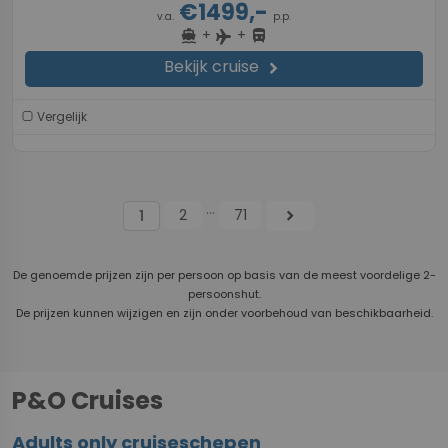
€1499,-
v.a.
p.p.
+
+
directions_boat
directions_bus
flight
Bekijk cruise
chevron_right
Vergelijk
...
2
71
chevron_right
1
De genoemde prijzen zijn per persoon op basis van de meest voordelige 2-
persoonshut.
De prijzen kunnen wijzigen en zijn onder voorbehoud van beschikbaarheid.
P&O Cruises
Adults only cruiseschepen