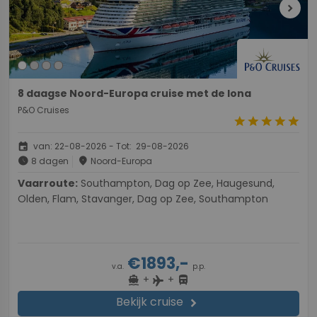
chevron_right
8 daagse Noord-Europa cruise met de Iona
P&O Cruises
star
star
star
star
star
event
van: 22-08-2026 - Tot: 29-08-2026
schedule
place
8 dagen
Noord-Europa
Vaarroute:
Southampton, Dag op Zee, Haugesund,
Olden, Flam, Stavanger, Dag op Zee, Southampton
€1893,-
v.a.
p.p.
+
+
directions_boat
directions_bus
flight
Bekijk cruise
chevron_right