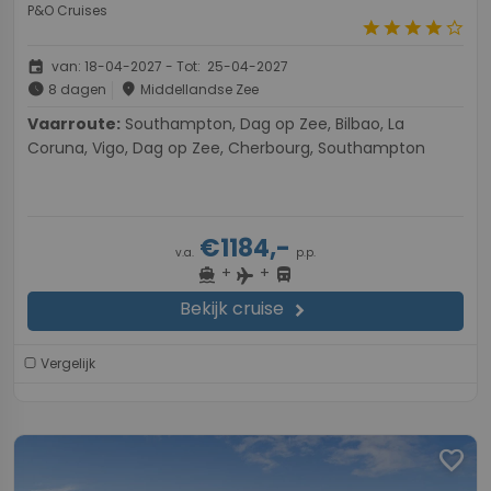
P&O Cruises
star
star
star
star
star_border
event
van: 18-04-2027 - Tot: 25-04-2027
schedule
place
8 dagen
Middellandse Zee
Vaarroute:
Southampton, Dag op Zee, Bilbao, La
Coruna, Vigo, Dag op Zee, Cherbourg, Southampton
€1184,-
v.a.
p.p.
+
+
directions_boat
directions_bus
flight
Bekijk cruise
chevron_right
Vergelijk
favorite