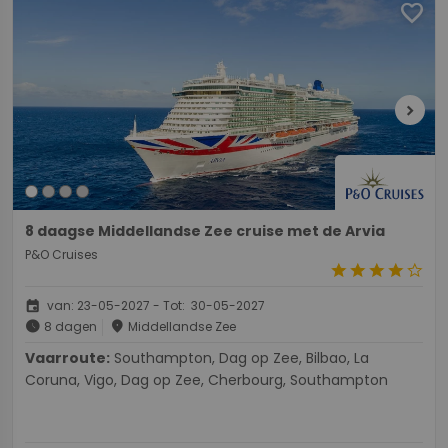
favorite
chevron_right
8 daagse Middellandse Zee cruise met de Arvia
P&O Cruises
star
star
star
star
star_border
event
van: 23-05-2027 - Tot: 30-05-2027
schedule
place
8 dagen
Middellandse Zee
Vaarroute:
Southampton, Dag op Zee, Bilbao, La
Coruna, Vigo, Dag op Zee, Cherbourg, Southampton