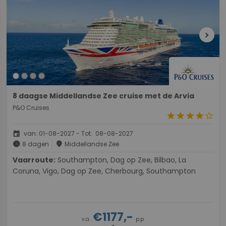
chevron_right
8 daagse Middellandse Zee cruise met de Arvia
P&O Cruises
star
star
star
star
star_border
event
van: 01-08-2027 - Tot: 08-08-2027
schedule
place
8 dagen
Middellandse Zee
Vaarroute:
Southampton, Dag op Zee, Bilbao, La
Coruna, Vigo, Dag op Zee, Cherbourg, Southampton
€1177,-
v.a.
p.p.