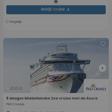
directions_boat
Bekijk cruise
chevron_right
Vergelijk
favorite
chevron_right
8 daagse Middellandse Zee cruise met de Azura
P&O Cruises