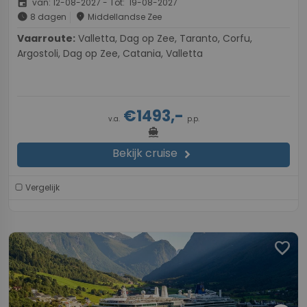
event
van: 12-08-2027 - Tot: 19-08-2027
schedule
place
8 dagen
Middellandse Zee
Vaarroute:
Valletta, Dag op Zee, Taranto, Corfu,
Argostoli, Dag op Zee, Catania, Valletta
€1493,-
v.a.
p.p.
directions_boat
Bekijk cruise
chevron_right
Vergelijk
favorite