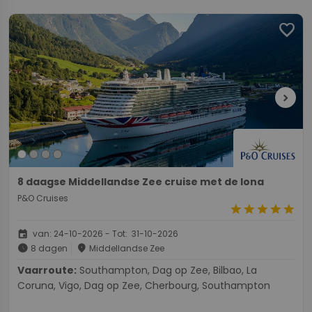
favorite
chevron_right
8 daagse Middellandse Zee cruise met de Iona
P&O Cruises
star
star
star
star
star
event
van: 24-10-2026 - Tot: 31-10-2026
schedule
place
8 dagen
Middellandse Zee
Vaarroute:
Southampton, Dag op Zee, Bilbao, La
Coruna, Vigo, Dag op Zee, Cherbourg, Southampton