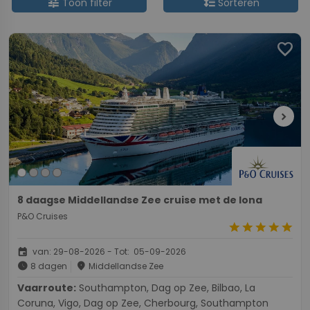
tune
format_line_spacing
Toon filter
Sorteren
favorite
chevron_right
8 daagse Middellandse Zee cruise met de Iona
P&O Cruises
star
star
star
star
star
event
van: 29-08-2026 - Tot: 05-09-2026
schedule
place
8 dagen
Middellandse Zee
Vaarroute:
Southampton, Dag op Zee, Bilbao, La
Coruna, Vigo, Dag op Zee, Cherbourg, Southampton