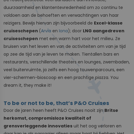
duurzaamheid en klantentevredenheid om zo continu te
voldoen aan de behoeften en verwachtingen van haar
reizigers. Bewijs hiervan zijn bijvoorbeeld de
Excel-klasse
cruiseschepen
(
Arvia
en
Iona
); door
LNG aangedreven
cruiseschepen
met een warm hart voor het milieu. Ze
bruisen van het leven en van de activiteiten om van je tijd
op zee de tijd van je leven te maken. Tientallen bars en
restaurants, verschillende theaters en lounges, zwembaden,
veel buitenruimte, ja zelfs een hoog touwenparcours, een
vier-schermen-bioscoop en een prachtige piazza. You
dream it, they make it!
To be or not to be, that’s P&O Cruises
Door de jaren heen heeft P&O Cruises nooit zijn
Britse
herkomst, compromisloze kwaliteit of
grensverleggende innovaties
uit het oog verloren en
daar kan je als passagier alleen maar baat bij hebben. Het