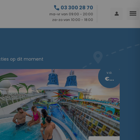
call
03 300 28 70
menu
person
ma-vr van 09:00 - 20:00
za-zo van 10:00 - 18:00
acties op dit moment
v.a.
€218