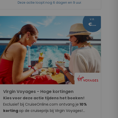
v.a.
€333
Virgin Voyages - Hoge kortingen
Kies voor deze actie tijdens het boeken!
Exclusief bij CruiseOnline.com ontvang je
10%
korting
op de cruiseprijs bij Virgin Voyages!
Daarbovenop ontvang je 70% korting op de 2e
chevron_right
Bekijk cruises
persoon in de hut!
Profiteer daarnaast van
een
gratis hutupgrade
van een Buitenhut naar