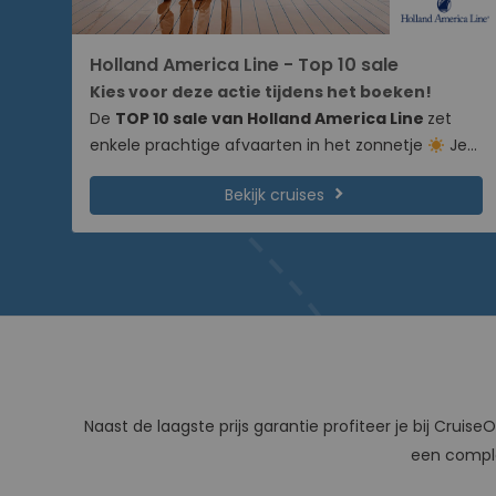
Holland America Line - Top 10 sale
Kies voor deze actie tijdens het boeken!
De
TOP 10 sale van Holland America Line
zet
enkele prachtige afvaarten in het zonnetje
Je
profiteert van zeer scherpe prijzen voor een
chevron_right
Bekijk cruises
beperkte tijd. Dus pak je kans en boek 1 van de
geselecteerde cruises uit de Top 10 sale.
Deze
actie is een non-refundable tarief en vraagt om
een volledige betaling. Tijdelijk cruise je mee met
Holland America Line voor een aantrekkelijke prijs.
Naast de laagste prijs garantie profiteer je bij Cr
een complet