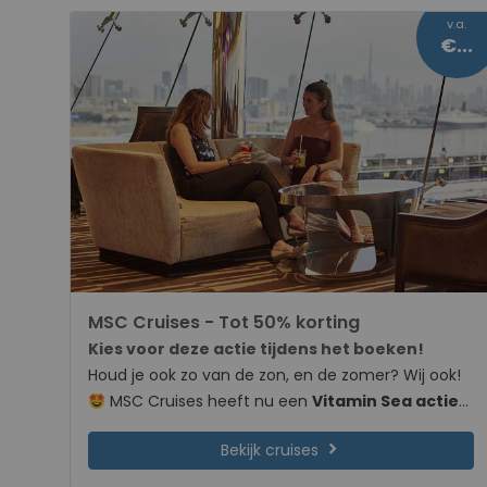
v.a.
€209
MSC Cruises - Tot 50% korting
Kies voor deze actie tijdens het boeken!
Houd je ook zo van de zon, en de zomer? Wij ook!
MSC Cruises heeft nu een
Vitamin Sea actie
voor cruises in de winter van 2026/2027. Zo kun je
chevron_right
Bekijk cruises
nog even dat zonnetje
opzoeken tijdens de
donkere herfst- en wintermaanden in Nederland.
Dankzij deze toffe actie profiteer jij van
kortingen
die wel oplopen tot 50%
. Het is ook mogelijk om