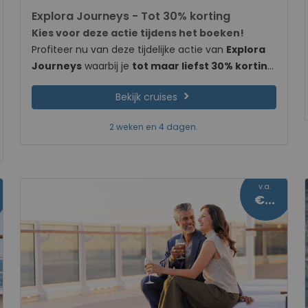
2 weken en 4 dagen.
van korte duur, dus wees er snel bij!
v.a.
0
€3427
Regent Seven Seas - Tot 35% korting & tot
$350 boordtegoed
Kies voor deze actie tijdens het boeken!
Ontdek de wereld in ultieme luxe en comfort met
Regent Cruises! Tijdelijk profiteer je van
tot maar
liefst 35% korting en tot $350 boordtegoed