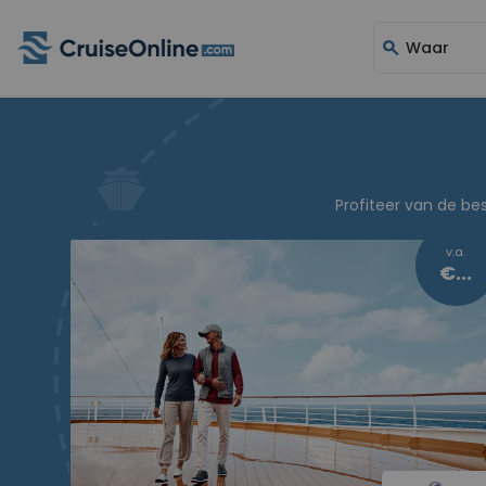
search
Waar
Profiteer van de be
v.a.
€899