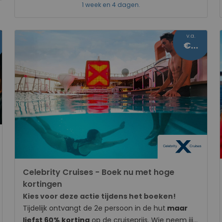
1 week en 4 dagen.
hut
op geselecteerde Costa Cruises. Of je nu naar
de Caribbean, Canarische Eilanden of de West-
Middellandse Zee wilt ontsnappen, jouw ideale
v.a.
winterbestemming ligt voor je klaar! Vaar jij naar
€547
de zon deze winter?
Celebrity Cruises - Boek nu met hoge
kortingen
Kies voor deze actie tijdens het boeken!
Tijdelijk ontvangt de 2e persoon in de hut
maar
liefst 60% korting
op de cruiseprijs. Wie neem jij
mee?
Daarbovenop ontvang je ook
tot €600,-
chevron_right
Bekijk cruises
extra korting
per hut!