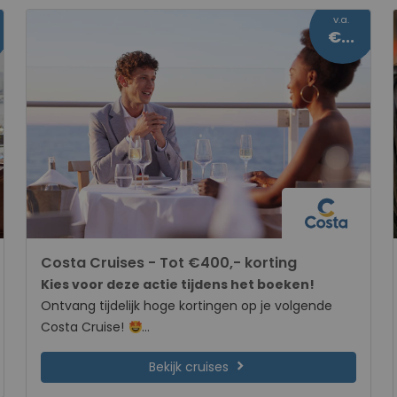
v.a.
€149
Costa Cruises - Tot €400,- korting
Kies voor deze actie tijdens het boeken!
Ontvang tijdelijk hoge kortingen op je volgende
Costa Cruise!
Alhoewel de zomer nog volop in gang is, komt de
chevron_right
Bekijk cruises
winter sneller dan je denkt. Met de Winter Escape
aanbieding krijg je nu
tot wel €400,- korting per