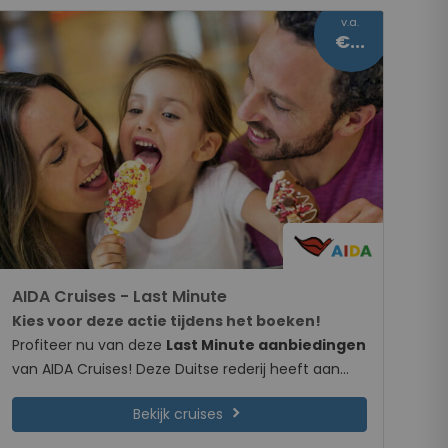
v.a.
€429
AIDA Cruises - Last Minute
Kies voor deze actie tijdens het boeken!
Profiteer nu van deze
Last Minute aanbiedingen
van AIDA Cruises! Deze Duitse rederij heeft aan
boord voldoende faciliteiten voor jong en oud.
chevron_right
Bekijk cruises
Boek nu een van de geselecteerde cruises en
profiteer van
extra voordelige cruise tarieven
!
Deze actie loopt nog 6 dagen en 4 uur.
Wanneer stap jij aan boord van een van de
kleurrijke schepen van AIDA?