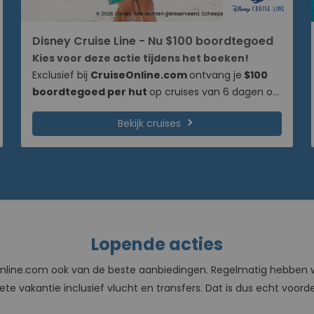
Disney Cruise Line - Nu $100 boordtegoed
Kies voor deze actie tijdens het boeken!
Exclusief bij
CruiseOnline.com
ontvang je
$100
boordtegoed per hut
op cruises van 6 dagen of
langer met
Disney Cruise Line
. Het boordtegoed is
chevron_right
Bekijk cruises
geheel naar eigen wens te besteden aan boord en
is een cadeautje vanuit ons om jouw Disney cruise
nog leuker te maken! 🎁 Het boordtegoed zal na
boeking automatisch worden toegevoegd
wanneer je uiterlijk 10 augustus 2026 boekt ⏱️. Ben
jij klaar voor een onvergetelijke cruise-ervaring
met
Disney Cruise Line
?
Lopende acties
uiseOnline.com ook van de beste aanbiedingen. Regelmatig hebbe
e vakantie inclusief vlucht en transfers. Dat is dus echt voorde