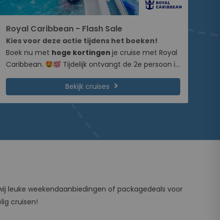
Royal Caribbean - Flash Sale
Kies voor deze actie tijdens het boeken!
Boek nu met
hoge kortingen
je cruise met Royal
Caribbean.
Tijdelijk ontvangt de 2e persoon in
de hut maar liefst
60% korting
op de cruiseprijs!
chevron_right
Bekijk cruises
Tijdelijk ontvang je ook tot €775,- EXTRA korting 🤑.
De kortingen zijn reeds in de prijs verwerkt. Bekijk
de voorwaarden van deze actie.
n wij leuke weekendaanbiedingen of packagedeals voor
lig cruisen!