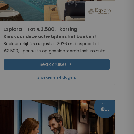
2 weken en 4 dagen.
v.a.
€419
Norwegian Cruise Line - All Inclusive
cruisen
Kies voor deze actie tijdens het boeken!
Tijdelijk geldt maar liefst
50% korting op alle
cruises
met Norwegian Cruise Line!