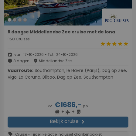
8 daagse Middellandse Zee cruise met de Iona
P&O Cruises
star
star
star
star
star
event
van: 17-10-2026 - Tot: 24-10-2026
schedule
place
8 dagen
Middellandse Zee
Vaarroute:
Southampton, le Havre (Parijs), Dag op Zee,
Vigo, La Coruna, Bilbao, Dag op Zee, Southampton
€1686,-
v.a.
p.p.
+
+
directions_boat
directions_bus
flight
Bekijk cruise
chevron_right
sell
Cruise - Tijdelijke actie inclusief drankenpakket