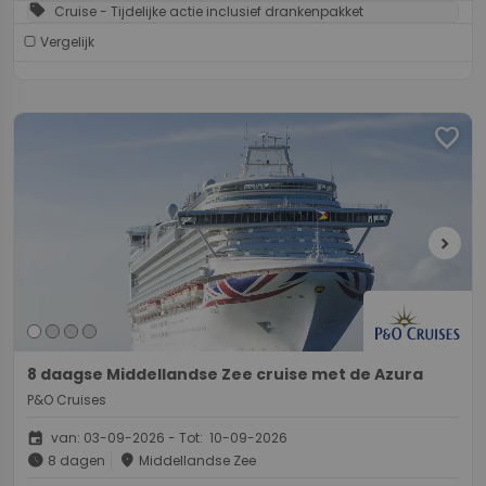
sell
Cruise - Tijdelijke actie inclusief drankenpakket
Vergelijk
favorite
chevron_right
8 daagse Middellandse Zee cruise met de Azura
P&O Cruises
event
van: 03-09-2026 - Tot: 10-09-2026
schedule
place
8 dagen
Middellandse Zee