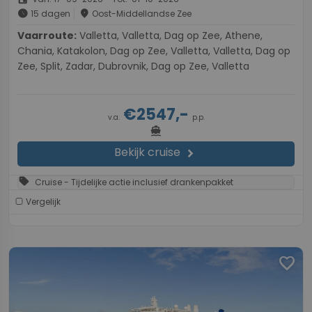
schedule
place
15 dagen
Oost-Middellandse Zee
Vaarroute:
Valletta, Valletta, Dag op Zee, Athene,
Chania, Katakolon, Dag op Zee, Valletta, Valletta, Dag op
Zee, Split, Zadar, Dubrovnik, Dag op Zee, Valletta
€2547,-
v.a.
p.p.
directions_boat
Bekijk cruise
chevron_right
sell
Cruise - Tijdelijke actie inclusief drankenpakket
Vergelijk
favorite