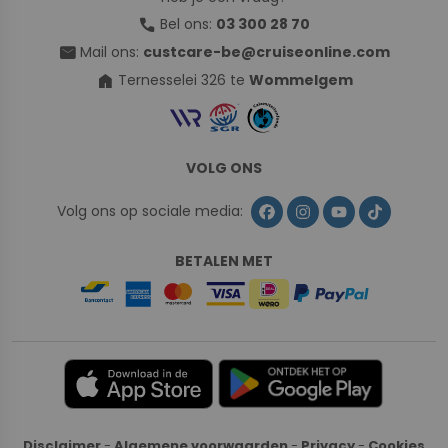
call
Bel ons:
03 300 28 70
mail
Mail ons:
custcare-be@cruiseonline.com
home
Ternesselei 326 te
Wommelgem
VOLG ONS
Volg ons op sociale media:
BETALEN MET
Disclaimer
-
Algemene voorwaarden
-
Privacy
-
Cookies