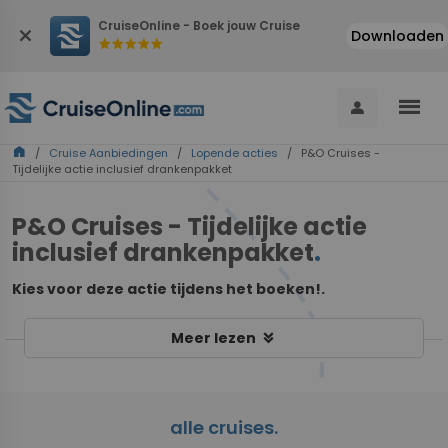
CruiseOnline - Boek jouw Cruise
close
Downloaden
star
star
star
star
star
menu
person
home
/
Cruise Aanbiedingen
/
Lopende acties
/ P&O Cruises -
Tijdelijke actie inclusief drankenpakket
P&O Cruises - Tijdelijke actie
inclusief drankenpakket
.
Kies voor deze actie tijdens het boeken!.
keyboard_double_arrow_down
Meer lezen
alle cruises.