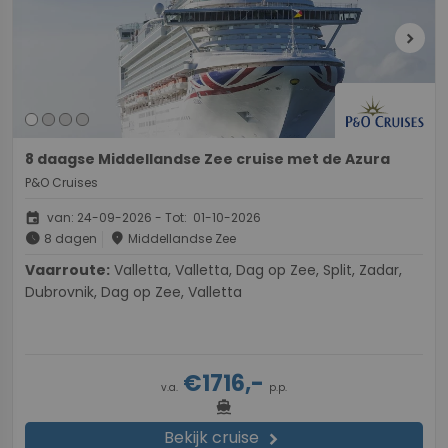
chevron_right
8 daagse Middellandse Zee cruise met de Azura
P&O Cruises
event
van: 24-09-2026 - Tot: 01-10-2026
schedule
place
8 dagen
Middellandse Zee
Vaarroute:
Valletta, Valletta, Dag op Zee, Split, Zadar,
Dubrovnik, Dag op Zee, Valletta
€1716,-
v.a.
p.p.
directions_boat
Bekijk cruise
chevron_right