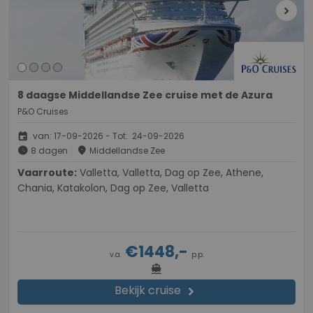
chevron_right
8 daagse Middellandse Zee cruise met de Azura
P&O Cruises
event
van: 17-09-2026 - Tot: 24-09-2026
schedule
place
8 dagen
Middellandse Zee
Vaarroute:
Valletta, Valletta, Dag op Zee, Athene,
Chania, Katakolon, Dag op Zee, Valletta
€1448,-
v.a.
p.p.
directions_boat
Bekijk cruise
chevron_right