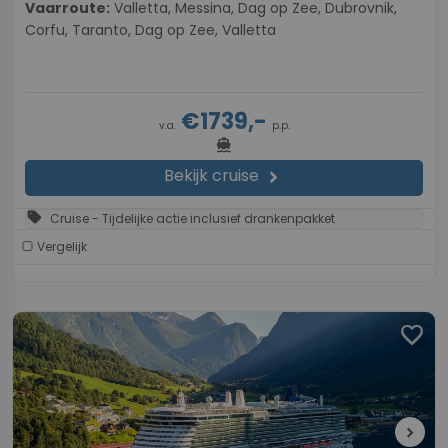
Vaarroute:
Valletta, Messina, Dag op Zee, Dubrovnik,
Corfu, Taranto, Dag op Zee, Valletta
€1739,-
v.a.
p.p.
directions_boat
Bekijk cruise
chevron_right
sell
Cruise - Tijdelijke actie inclusief drankenpakket
Vergelijk
favorite
chevron_right