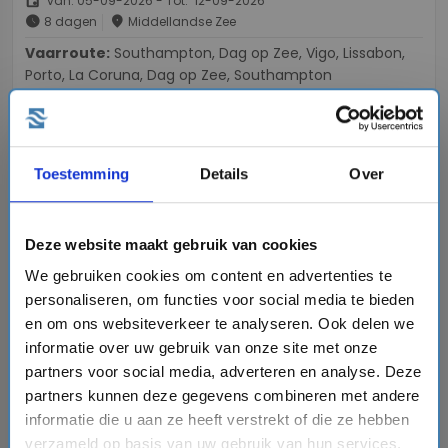
event
van: 05-09-2026 - Tot: 12-09-2026
schedule
place
8 dagen
Middellandse Zee
Vaarroute:
Southampton, Dag op Zee, Vigo, Lissabon,
Porto, La Coruna, Dag op Zee, Southampton
€2251,-
v.a.
p.p.
Toestemming
Details
Over
+
+
directions_boat
directions_bus
flight
Bekijk cruise
chevron_right
Deze website maakt gebruik van cookies
sell
Cruise - Tijdelijke actie inclusief drankenpakket
We gebruiken cookies om content en advertenties te
Vergelijk
personaliseren, om functies voor social media te bieden
en om ons websiteverkeer te analyseren. Ook delen we
informatie over uw gebruik van onze site met onze
partners voor social media, adverteren en analyse. Deze
favorite
partners kunnen deze gegevens combineren met andere
informatie die u aan ze heeft verstrekt of die ze hebben
verzameld op basis van uw gebruik van hun services.