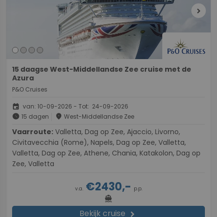
chevron_right
15 daagse West-Middellandse Zee cruise met de
Azura
P&O Cruises
event
van: 10-09-2026 - Tot: 24-09-2026
schedule
place
15 dagen
West-Middellandse Zee
Vaarroute:
Valletta, Dag op Zee, Ajaccio, Livorno,
Civitavecchia (Rome), Napels, Dag op Zee, Valletta,
Valletta, Dag op Zee, Athene, Chania, Katakolon, Dag op
Zee, Valletta
€2430,-
v.a.
p.p.
directions_boat
Bekijk cruise
chevron_right