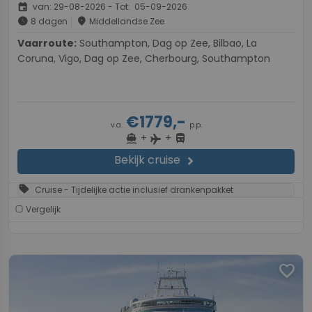
event
van: 29-08-2026 - Tot: 05-09-2026
schedule
place
8 dagen
Middellandse Zee
Vaarroute:
Southampton, Dag op Zee, Bilbao, La
Coruna, Vigo, Dag op Zee, Cherbourg, Southampton
€1779,-
v.a.
p.p.
+
+
directions_boat
directions_bus
flight
Bekijk cruise
chevron_right
sell
Cruise - Tijdelijke actie inclusief drankenpakket
Vergelijk
favorite