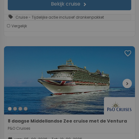
Bekijk cruise
chevron_right
sell
Cruise - Tijdelijke actie inclusief drankenpakket
Vergelijk
favorite
chevron_right
8 daagse Middellandse Zee cruise met de Ventura
P&O Cruises