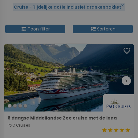
close
Cruise - Tijdelijke actie inclusief drankenpakket
tune
format_line_spacing
Toon filter
Sorteren
favorite
chevron_right
8 daagse Middellandse Zee cruise met de Iona
P&O Cruises
star
star
star
star
star