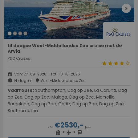
chevron_right
14 daagse West-Middellandse Zee cruise met de
Arvia
P&O Cruises
star
star
star
star
star_border
event
van: 27-09-2026 - Tot: 10-10-2026
schedule
place
14 dagen
West-Middellandse Zee
Vaarroute:
Southampton, Dag op Zee, La Coruna, Dag
op Zee, Dag op Zee, Malaga, Dag op Zee, Marseille,
Barcelona, Dag op Zee, Cadiz, Dag op Zee, Dag op Zee,
Southampton
€2530,-
v.a.
p.p.
+
+
directions_boat
directions_bus
flight