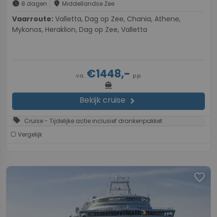
schedule
place
8 dagen
Middellandse Zee
Vaarroute:
Valletta, Dag op Zee, Chania, Athene,
Mykonos, Heraklion, Dag op Zee, Valletta
€1448,-
v.a.
p.p.
directions_boat
Bekijk cruise
chevron_right
sell
Cruise - Tijdelijke actie inclusief drankenpakket
Vergelijk
favorite