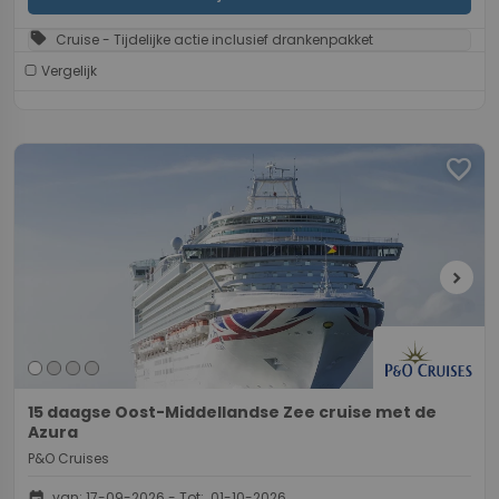
sell
Cruise - Tijdelijke actie inclusief drankenpakket
Vergelijk
favorite
chevron_right
15 daagse Oost-Middellandse Zee cruise met de
Azura
P&O Cruises
event
van: 17-09-2026 - Tot: 01-10-2026