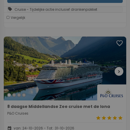
sell
Cruise - Tijdelijke actie inclusief drankenpakket
Vergelijk
favorite
chevron_right
8 daagse Middellandse Zee cruise met de Iona
P&O Cruises
star
star
star
star
star
event
van: 24-10-2026 - Tot: 31-10-2026