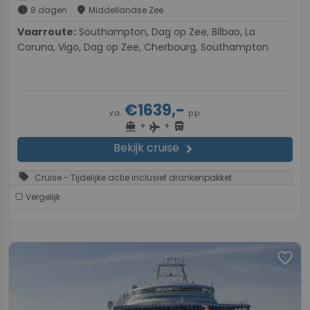
schedule
place
8 dagen
Middellandse Zee
Vaarroute:
Southampton, Dag op Zee, Bilbao, La
Coruna, Vigo, Dag op Zee, Cherbourg, Southampton
€1639,-
v.a.
p.p.
+
+
directions_boat
directions_bus
flight
Bekijk cruise
chevron_right
sell
Cruise - Tijdelijke actie inclusief drankenpakket
Vergelijk
favorite