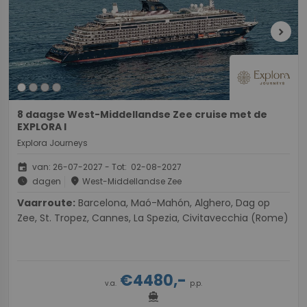
chevron_right
8 daagse West-Middellandse Zee cruise met de
EXPLORA I
Explora Journeys
event
van: 26-07-2027 - Tot: 02-08-2027
schedule
place
dagen
West-Middellandse Zee
Vaarroute:
Barcelona, Maó-Mahón, Alghero, Dag op
Zee, St. Tropez, Cannes, La Spezia, Civitavecchia (Rome)
€4480,-
v.a.
p.p.
directions_boat