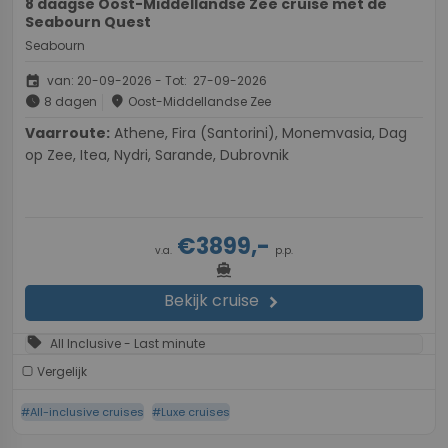
8 daagse Oost-Middellandse Zee cruise met de
Seabourn Quest
Seabourn
event
van: 20-09-2026 - Tot: 27-09-2026
schedule
place
8 dagen
Oost-Middellandse Zee
Vaarroute:
Athene, Fira (Santorini), Monemvasia, Dag
op Zee, Itea, Nydri, Sarande, Dubrovnik
€3899,-
v.a.
p.p.
directions_boat
Bekijk cruise
chevron_right
sell
All Inclusive - Last minute
Vergelijk
#All-inclusive cruises
#Luxe cruises