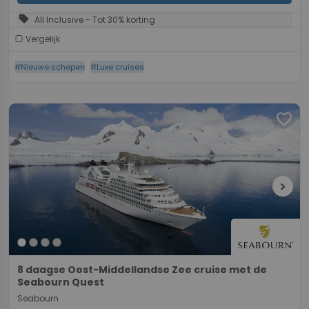
sell
All Inclusive - Tot 30% korting
Vergelijk
#Nieuwe schepen
#Luxe cruises
favorite
chevron_right
8 daagse Oost-Middellandse Zee cruise met de
Seabourn Quest
Seabourn