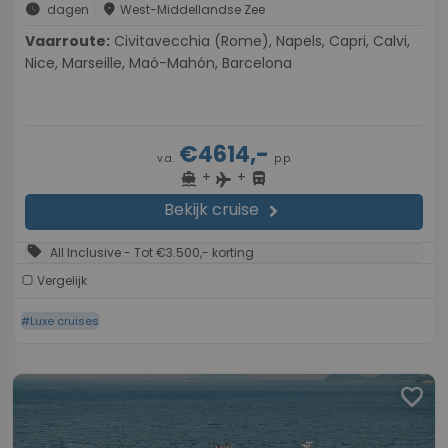
schedule
place
dagen
West-Middellandse Zee
Vaarroute:
Civitavecchia (Rome), Napels, Capri, Calvi,
Nice, Marseille, Maó-Mahón, Barcelona
€4614,-
v.a.
p.p.
+
+
directions_boat
directions_bus
flight
Bekijk cruise
chevron_right
sell
All Inclusive - Tot €3.500,- korting
Vergelijk
#Luxe cruises
favorite