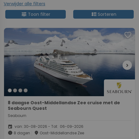
Verwijder alle filters
tune
format_line_spacing
Toon filter
Sorteren
favorite
chevron_right
8 daagse Oost-Middellandse Zee cruise met de
Seabourn Quest
Seabourn
event
van: 30-08-2026 - Tot: 06-09-2026
schedule
place
8 dagen
Oost-Middellandse Zee