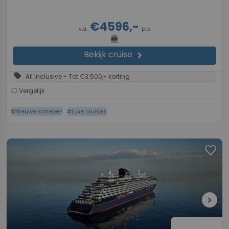
€4596,-
v.a.
p.p.
directions_boat
Bekijk cruise
chevron_right
sell
All Inclusive - Tot €3.500,- korting
Vergelijk
#Nieuwe schepen
#Luxe cruises
favorite
chevron_right