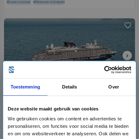
#Luxe cruises
#Nieuwe schepen
favorite
chevron_right
Toestemming
Details
Over
8 daagse West-Middellandse Zee cruise met de
EXPLORA I
Explora Journeys
Deze website maakt gebruik van cookies
event
van: 28-06-2027 - Tot: 05-07-2027
We gebruiken cookies om content en advertenties te
schedule
place
dagen
West-Middellandse Zee
personaliseren, om functies voor social media te bieden
Vaarroute:
Barcelona, Maó-Mahón, Alghero, Dag op
en om ons websiteverkeer te analyseren. Ook delen we