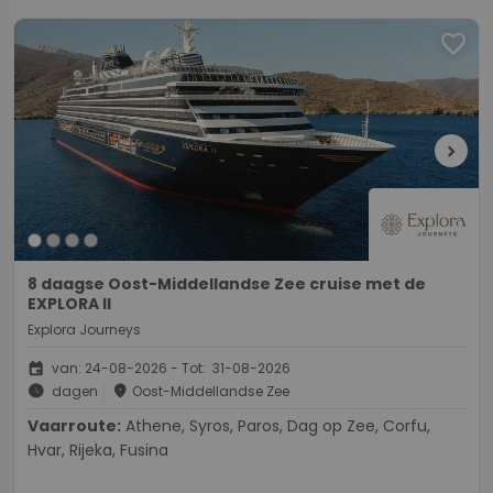
favorite
chevron_right
8 daagse Oost-Middellandse Zee cruise met de
EXPLORA II
Explora Journeys
event
van: 24-08-2026 - Tot: 31-08-2026
schedule
place
dagen
Oost-Middellandse Zee
Vaarroute:
Athene, Syros, Paros, Dag op Zee, Corfu,
Hvar, Rijeka, Fusina