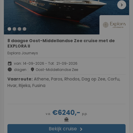
chevron_right
8 daagse Oost-Middellandse Zee cruise met de
EXPLORA II
Explora Journeys
event
van: 14-09-2026 - Tot: 21-09-2026
schedule
place
dagen
Oost-Middellandse Zee
Vaarroute:
Athene, Paros, Rhodos, Dag op Zee, Corfu,
Hvar, Rijeka, Fusina
€6240,-
v.a.
p.p.
directions_boat
Bekijk cruise
chevron_right