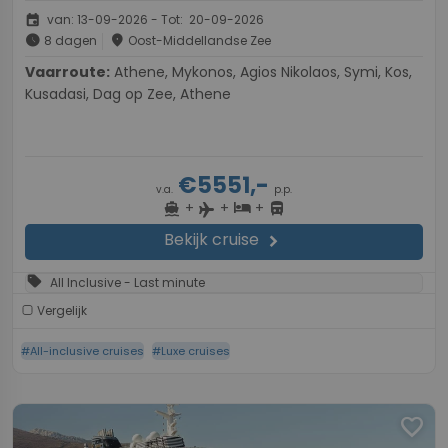
event
van: 13-09-2026 - Tot: 20-09-2026
schedule
place
8 dagen
Oost-Middellandse Zee
Vaarroute:
Athene, Mykonos, Agios Nikolaos, Symi, Kos,
Kusadasi, Dag op Zee, Athene
€5551,-
v.a.
p.p.
+
+
+
directions_boat
hotel
directions_bus
flight
Bekijk cruise
chevron_right
sell
All Inclusive - Last minute
Vergelijk
#All-inclusive cruises
#Luxe cruises
favorite