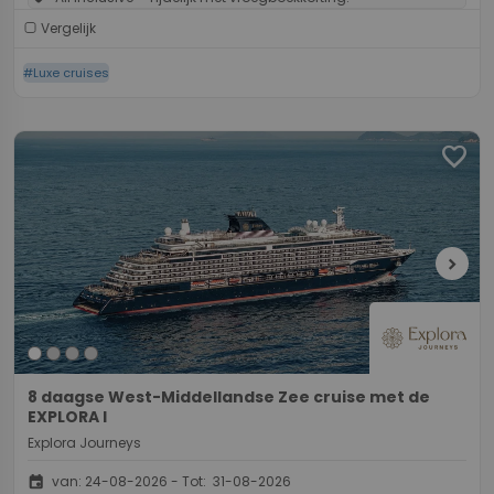
Vergelijk
#Luxe cruises
favorite
chevron_right
8 daagse West-Middellandse Zee cruise met de
EXPLORA I
Explora Journeys
event
van: 24-08-2026 - Tot: 31-08-2026