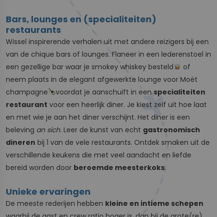
Bars, lounges en (specialiteiten)
restaurants
Wissel inspirerende verhalen uit met andere reizigers bij een
van de chique bars of lounges. Flaneer in een lederenstoel in
een gezellige bar waar je smokey whiskey besteld
of
neem plaats in de elegant afgewerkte lounge voor Moët
champagne
voordat je aanschuift in een
specialiteiten
restaurant
voor een heerlijk diner. Je kiest zelf uit hoe laat
en met wie je aan het diner verschijnt. Het diner is een
beleving
an sich
. Leer de kunst van echt
gastronomisch
dineren
bij 1 van de vele restaurants. Ontdek smaken uit de
verschillende keukens die met veel aandacht en liefde
bereid worden door
beroemde meesterkoks
.
Unieke ervaringen
De meeste rederijen hebben
kleine en intieme schepen
waarbij de gast en crew ratio hoger is, dan bij de grote(re)