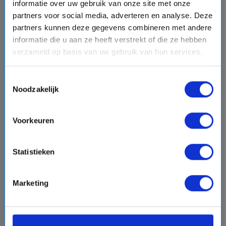
Zee, St. Tropez, Cannes, La Spezia, Civitavecchia (Rome)
informatie over uw gebruik van onze site met onze
partners voor social media, adverteren en analyse. Deze
partners kunnen deze gegevens combineren met andere
informatie die u aan ze heeft verstrekt of die ze hebben
€4972,-
v.a.
p.p.
verzameld op basis van uw gebruik van hun services.
+
+
directions_boat
directions_bus
flight
Bekijk cruise
chevron_right
Toestemmingsselectie
Noodzakelijk
sell
All Inclusive - Tot 30% korting
Vergelijk
Voorkeuren
#Luxe cruises
Statistieken
favorite
Marketing
chevron_right