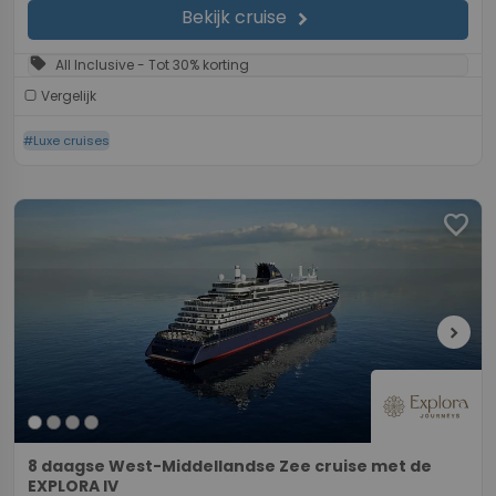
Bekijk cruise
chevron_right
sell
All Inclusive - Tot 30% korting
Vergelijk
#Luxe cruises
favorite
chevron_right
8 daagse West-Middellandse Zee cruise met de
EXPLORA IV