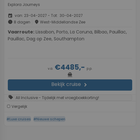
Explora Journeys
event
van: 23-04-2027 - Tot: 30-04-2027
schedule
place
8 dagen
West-Middellandse Zee
Vaarroute:
Lissabon, Porto, La Coruna, Bilbao, Pauillac,
Pauillac, Dag op Zee, Southampton
€4485,-
v.a.
p.p.
directions_boat
Bekijk cruise
chevron_right
sell
All Inclusive - Tijdelijk met vroegboekkorting!
Vergelijk
#Luxe cruises
#Nieuwe schepen