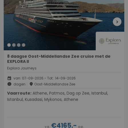
chevron_right
8 daagse Oost-Middellandse Zee cruise met de
EXPLORA II
Explora Journeys
event
van: 07-09-2026 - Tot: 14-09-2026
schedule
place
dagen
Oost-Middellandse Zee
Vaarroute:
Athene, Patmos, Dag op Zee, Istanbul,
Istanbul, Kusadasi, Mykonos, Athene
€4165,-
v.a.
p.p.