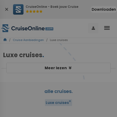
CruiseOnline - Boek jouw Cruise
close
Downloaden
star
star
star
star
star
menu
person
home
/
Cruise Aanbiedingen
/ Luxe cruises
Luxe cruises
.
keyboard_double_arrow_down
Meer lezen
alle cruises.
close
Luxe cruises