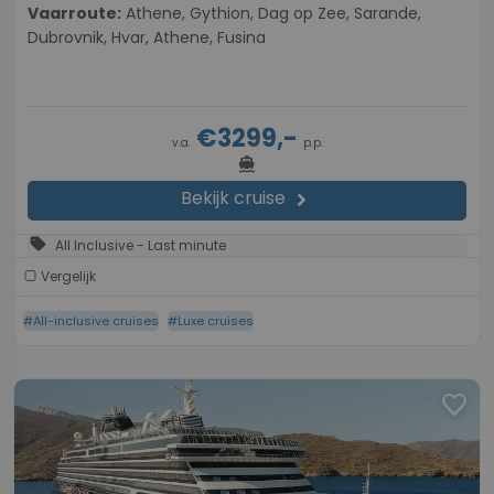
Vaarroute:
Athene, Gythion, Dag op Zee, Sarande,
Dubrovnik, Hvar, Athene, Fusina
€3299,-
v.a.
p.p.
directions_boat
Bekijk cruise
chevron_right
sell
All Inclusive - Last minute
Vergelijk
#All-inclusive cruises
#Luxe cruises
favorite