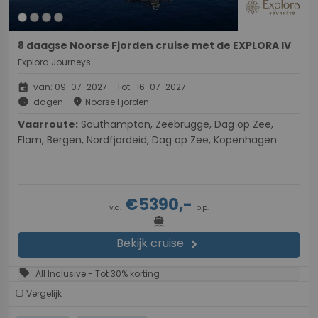
8 daagse Noorse Fjorden cruise met de EXPLORA IV
Explora Journeys
event
van: 09-07-2027 - Tot: 16-07-2027
schedule
place
dagen
Noorse Fjorden
Vaarroute:
Southampton, Zeebrugge, Dag op Zee,
Flam, Bergen, Nordfjordeid, Dag op Zee, Kopenhagen
€5390,-
v.a.
p.p.
directions_boat
Bekijk cruise
chevron_right
sell
All Inclusive - Tot 30% korting
Vergelijk