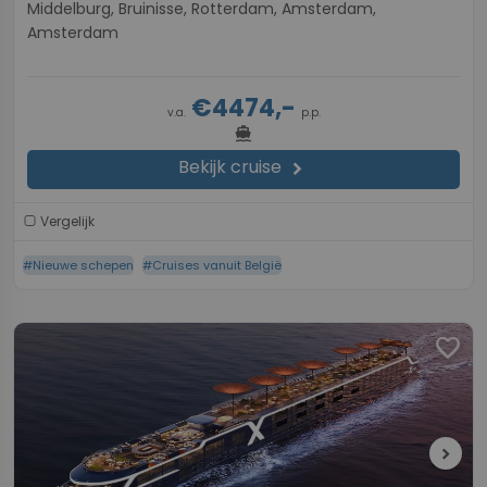
Middelburg, Bruinisse, Rotterdam, Amsterdam,
Amsterdam
€4474,-
v.a.
p.p.
directions_boat
Bekijk cruise
chevron_right
Vergelijk
#Nieuwe schepen
#Cruises vanuit België
favorite
chevron_right