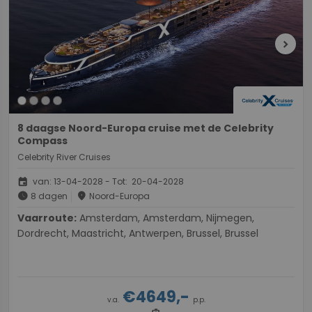
chevron_right
8 daagse Noord-Europa cruise met de Celebrity
Compass
Celebrity River Cruises
event
van: 13-04-2028 - Tot: 20-04-2028
schedule
place
8 dagen
Noord-Europa
Vaarroute:
Amsterdam, Amsterdam, Nijmegen,
Dordrecht, Maastricht, Antwerpen, Brussel, Brussel
€4649,-
v.a.
p.p.