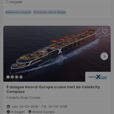
Vergelijk
#Nieuwe schepen
#Cruises vanuit België
favorite
chevron_right
8 daagse Noord-Europa cruise met de Celebrity
Compass
Celebrity River Cruises
event
van: 23-03-2028 - Tot: 30-03-2028
schedule
place
8 dagen
Noord-Europa