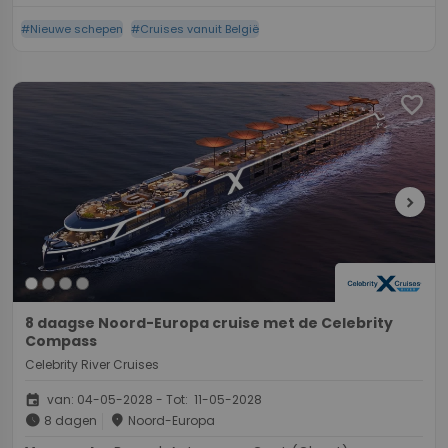
#Nieuwe schepen
#Cruises vanuit België
favorite
chevron_right
8 daagse Noord-Europa cruise met de Celebrity
Compass
Celebrity River Cruises
event
van: 04-05-2028 - Tot: 11-05-2028
schedule
place
8 dagen
Noord-Europa