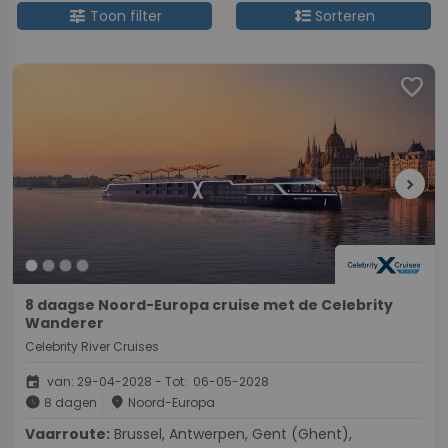
tune
format_line_spacing
Toon filter
Sorteren
favorite
chevron_right
8 daagse Noord-Europa cruise met de Celebrity
Wanderer
Celebrity River Cruises
event
van: 29-04-2028 - Tot: 06-05-2028
schedule
place
8 dagen
Noord-Europa
Vaarroute:
Brussel, Antwerpen, Gent (Ghent),