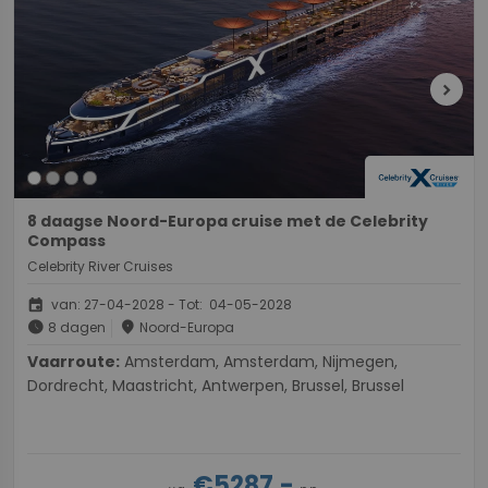
chevron_right
8 daagse Noord-Europa cruise met de Celebrity
Compass
Celebrity River Cruises
event
van: 27-04-2028 - Tot: 04-05-2028
schedule
place
8 dagen
Noord-Europa
Vaarroute:
Amsterdam, Amsterdam, Nijmegen,
Dordrecht, Maastricht, Antwerpen, Brussel, Brussel
€5287,-