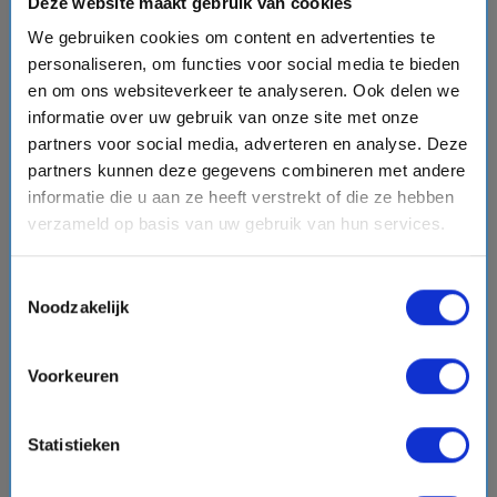
Deze website maakt gebruik van cookies
We gebruiken cookies om content en advertenties te
chevron_right
personaliseren, om functies voor social media te bieden
en om ons websiteverkeer te analyseren. Ook delen we
informatie over uw gebruik van onze site met onze
partners voor social media, adverteren en analyse. Deze
partners kunnen deze gegevens combineren met andere
8 daagse Noord-Europa cruise met de Celebrity
informatie die u aan ze heeft verstrekt of die ze hebben
Wanderer
verzameld op basis van uw gebruik van hun services.
Celebrity River Cruises
event
van: 22-04-2028 - Tot: 29-04-2028
Toestemmingsselectie
schedule
place
8 dagen
Noord-Europa
Noodzakelijk
Vaarroute:
Amsterdam, Amsterdam, Nijmegen,
Dordrecht, Maastricht, Antwerpen, Brussel, Brussel
Voorkeuren
Statistieken
€4539,-
v.a.
p.p.
directions_boat