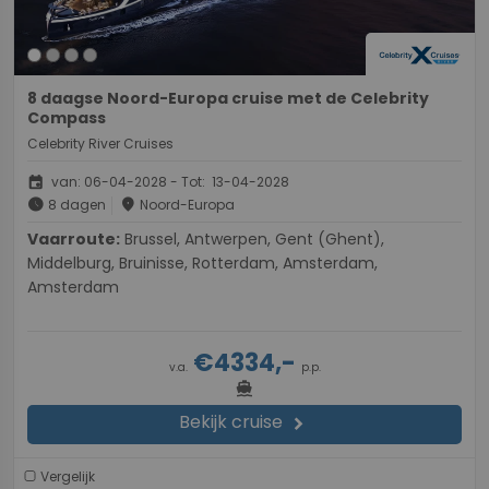
8 daagse Noord-Europa cruise met de Celebrity
Compass
Celebrity River Cruises
event
van: 06-04-2028 - Tot: 13-04-2028
schedule
place
8 dagen
Noord-Europa
Vaarroute:
Brussel, Antwerpen, Gent (Ghent),
Middelburg, Bruinisse, Rotterdam, Amsterdam,
Amsterdam
€4334,-
v.a.
p.p.
directions_boat
Bekijk cruise
chevron_right
Vergelijk