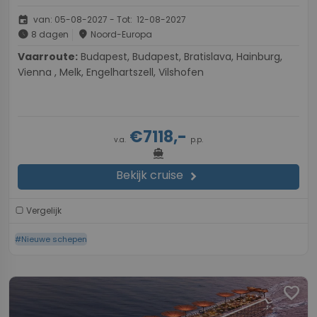
event
van: 05-08-2027 - Tot: 12-08-2027
schedule
place
8 dagen
Noord-Europa
Vaarroute:
Budapest, Budapest, Bratislava, Hainburg,
Vienna , Melk, Engelhartszell, Vilshofen
€7118,-
v.a.
p.p.
directions_boat
Bekijk cruise
chevron_right
Vergelijk
#Nieuwe schepen
favorite