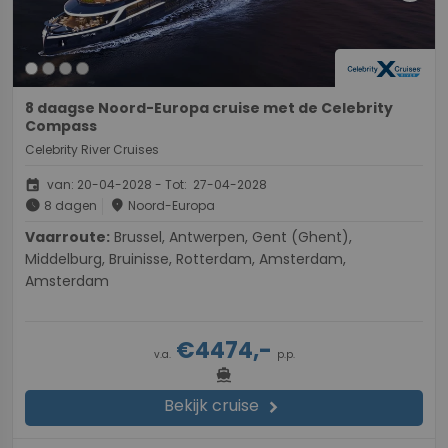
8 daagse Noord-Europa cruise met de Celebrity
Compass
Celebrity River Cruises
event
van: 20-04-2028 - Tot: 27-04-2028
schedule
place
8 dagen
Noord-Europa
Vaarroute:
Brussel, Antwerpen, Gent (Ghent),
Middelburg, Bruinisse, Rotterdam, Amsterdam,
Amsterdam
€4474,-
v.a.
p.p.
directions_boat
Bekijk cruise
chevron_right