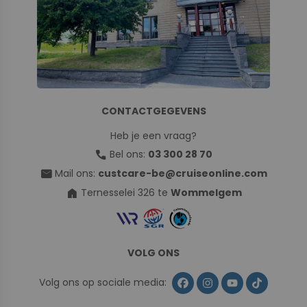
CONTACTGEGEVENS
Heb je een vraag?
call
Bel ons:
03 300 28 70
mail
Mail ons:
custcare-be@cruiseonline.com
home
Ternesselei 326 te
Wommelgem
VOLG ONS
Volg ons op sociale media: