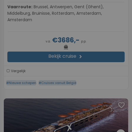
Vaarroute:
Brussel, Antwerpen, Gent (Ghent),
Middelburg, Bruinisse, Rotterdam, Amsterdam,
Amsterdam
€3686,-
v.a.
p.p.
directions_boat
Bekijk cruise
chevron_right
Vergelijk
#Nieuwe schepen
#Cruises vanuit België
favorite