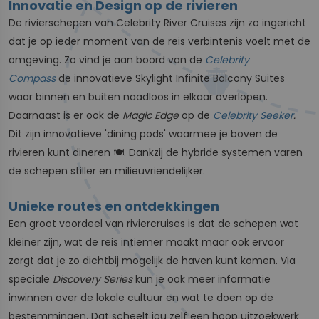
Innovatie en Design op de rivieren
De rivierschepen van Celebrity River Cruises zijn zo ingericht
dat je op ieder moment van de reis verbintenis voelt met de
omgeving. Zo vind je aan boord van de
Celebrity
Compass
de innovatieve Skylight Infinite Balcony Suites
waar binnen en buiten naadloos in elkaar overlopen.
Daarnaast is er ook de
Magic Edge
op de
Celebrity Seeker
.
Dit zijn innovatieve 'dining pods' waarmee je boven de
rivieren kunt dineren 🍽️. Dankzij de hybride systemen varen
de schepen stiller en milieuvriendelijker.
Unieke routes en ontdekkingen
Een groot voordeel van riviercruises is dat de schepen wat
kleiner zijn, wat de reis intiemer maakt maar ook ervoor
zorgt dat je zo dichtbij mogelijk de haven kunt komen. Via
speciale
Discovery Series
kun je ook meer informatie
inwinnen over de lokale cultuur en wat te doen op de
bestemmingen. Dat scheelt jou zelf een hoop uitzoekwerk