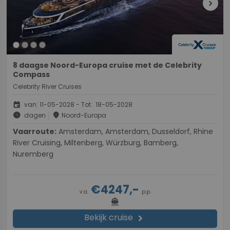
chevron_right
8 daagse Noord-Europa cruise met de Celebrity
Compass
Celebrity River Cruises
event
van: 11-05-2028 - Tot: 18-05-2028
schedule
place
dagen
Noord-Europa
Vaarroute:
Amsterdam, Amsterdam, Dusseldorf, Rhine
River Cruising, Miltenberg, Würzburg, Bamberg,
Nuremberg
€4247,-
v.a.
p.p.
directions_boat
Bekijk cruise
chevron_right