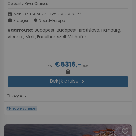
Celebrity River Cruises
event
van: 02-09-2027 - Tot: 09-09-2027
schedule
place
8 dagen
Noord-Europa
Vaarroute:
Budapest, Budapest, Bratislava, Hainburg,
Vienna , Melk, Engelhartszell, Vilshofen
€5316,-
v.a.
p.p.
directions_boat
Bekijk cruise
chevron_right
Vergelijk
#Nieuwe schepen
favorite