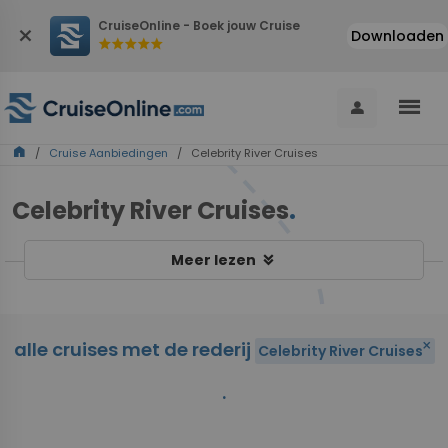
CruiseOnline - Boek jouw Cruise
close
Downloaden
star
star
star
star
star
menu
person
home
/
Cruise Aanbiedingen
/ Celebrity River Cruises
Celebrity River Cruises
.
keyboard_double_arrow_down
Meer lezen
alle cruises met de rederij
close
Celebrity River Cruises
.