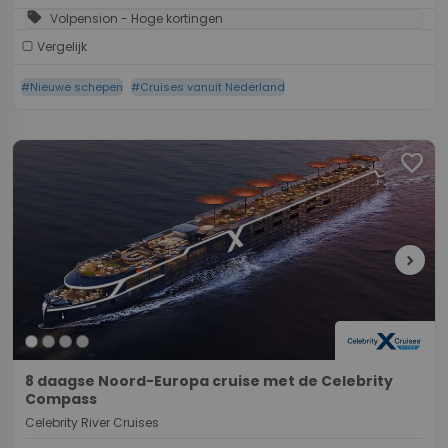
sell
Volpension - Hoge kortingen
Vergelijk
#Nieuwe schepen
#Cruises vanuit Nederland
favorite
chevron_right
8 daagse Noord-Europa cruise met de Celebrity
Compass
Celebrity River Cruises