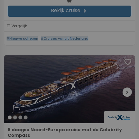
directions_boat
Bekijk cruise
chevron_right
Vergelijk
#Nieuwe schepen
#Cruises vanuit Nederland
favorite
chevron_right
8 daagse Noord-Europa cruise met de Celebrity
Compass