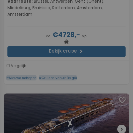
Vaarroute:
Brussel, Antwerpen, Gent (Ghent),
Middelburg, Bruinisse, Rotterdam, Amsterdam,
Amsterdam
€4728,-
v.a.
p.p.
directions_boat
Bekijk cruise
chevron_right
Vergelijk
#Nieuwe schepen
#Cruises vanuit België
favorite
chevron_right