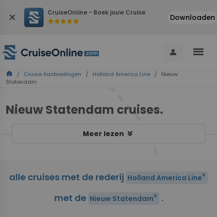
CruiseOnline - Boek jouw Cruise
close
Downloaden
star
star
star
star
star
menu
person
home
/
Cruise Aanbiedingen
/
Holland America Line
/ Nieuw
Statendam
Nieuw Statendam cruises
.
keyboard_double_arrow_down
Meer lezen
alle cruises met de rederij
close
Holland America Line
met de
.
close
Nieuw Statendam