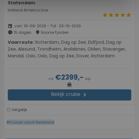
Statendam
Holland America Line
star
star
star
star
star
event
van: 19-09-2026 - Tot: 03-10-2026
schedule
place
15 dagen
Noorse Fjorden
Vaarroute:
Rotterdam, Dag op Zee, Eidfjord, Dag op
Zee, Alesund, Trondheim, Andalsnes, Olden, Stavanger,
Mandal, Oslo, Oslo, Dag op Zee, Dover, Rotterdam
€2399,-
v.a.
p.p.
directions_boat
Bekijk cruise
chevron_right
Vergelijk
#Cruises vanuit Nederland