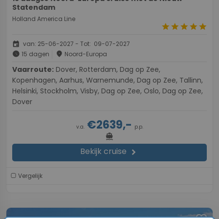
Statendam
Holland America Line
star
star
star
star
star
event
van: 25-06-2027 - Tot: 09-07-2027
schedule
place
15 dagen
Noord-Europa
Vaarroute:
Dover, Rotterdam, Dag op Zee,
Kopenhagen, Aarhus, Warnemunde, Dag op Zee, Tallinn,
Helsinki, Stockholm, Visby, Dag op Zee, Oslo, Dag op Zee,
Dover
€2639,-
v.a.
p.p.
directions_boat
Bekijk cruise
chevron_right
Vergelijk