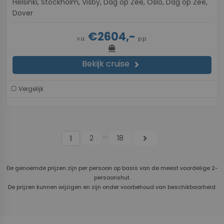
Helsinki, Stockholm, Visby, Dag op Zee, Oslo, Dag op Zee,
Dover
€2604,-
v.a.
p.p.
directions_boat
Bekijk cruise
chevron_right
Vergelijk
...
2
18
chevron_right
1
De genoemde prijzen zijn per persoon op basis van de meest voordelige 2-
persoonshut.
De prijzen kunnen wijzigen en zijn onder voorbehoud van beschikbaarheid.