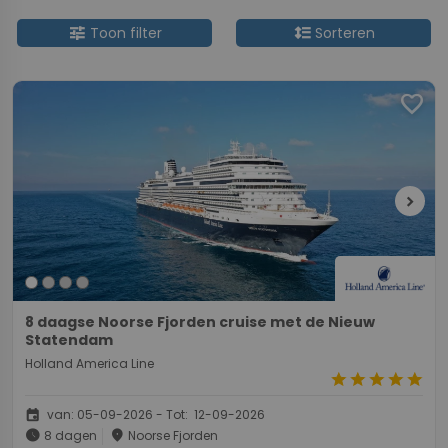
tune
format_line_spacing
Toon filter
Sorteren
favorite
chevron_right
8 daagse Noorse Fjorden cruise met de Nieuw
Statendam
Holland America Line
star
star
star
star
star
event
van: 05-09-2026 - Tot: 12-09-2026
schedule
place
8 dagen
Noorse Fjorden