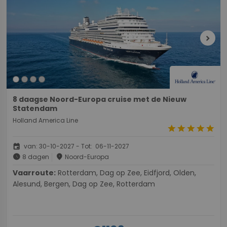
chevron_right
8 daagse Noord-Europa cruise met de Nieuw
Statendam
Holland America Line
star
star
star
star
star
event
van: 30-10-2027 - Tot: 06-11-2027
schedule
place
8 dagen
Noord-Europa
Vaarroute:
Rotterdam, Dag op Zee, Eidfjord, Olden,
Alesund, Bergen, Dag op Zee, Rotterdam