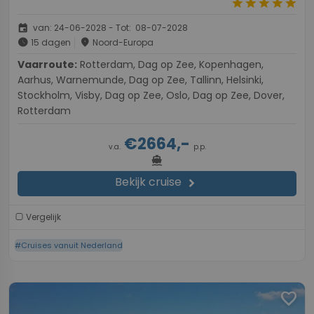
star
star
star
star
star
event
van: 24-06-2028 - Tot: 08-07-2028
schedule
place
15 dagen
Noord-Europa
Vaarroute:
Rotterdam, Dag op Zee, Kopenhagen,
Aarhus, Warnemunde, Dag op Zee, Tallinn, Helsinki,
Stockholm, Visby, Dag op Zee, Oslo, Dag op Zee, Dover,
Rotterdam
€2664,-
v.a.
p.p.
directions_boat
Bekijk cruise
chevron_right
Vergelijk
#Cruises vanuit Nederland
favorite