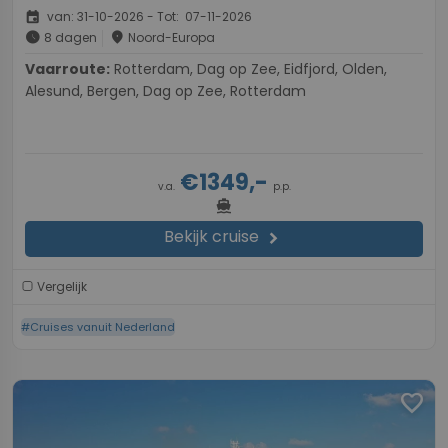
event
van: 31-10-2026 - Tot: 07-11-2026
schedule
place
8 dagen
Noord-Europa
Vaarroute:
Rotterdam, Dag op Zee, Eidfjord, Olden,
Alesund, Bergen, Dag op Zee, Rotterdam
€1349,-
v.a.
p.p.
directions_boat
Bekijk cruise
chevron_right
Vergelijk
#Cruises vanuit Nederland
favorite