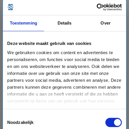
favorite
Toestemming
Details
Over
chevron_right
Deze website maakt gebruik van cookies
We gebruiken cookies om content en advertenties te
personaliseren, om functies voor social media te bieden
15 daagse Noord-Europa cruise met de Nieuw
en om ons websiteverkeer te analyseren. Ook delen we
Statendam
informatie over uw gebruik van onze site met onze
Holland America Line
star
star
star
star
star
partners voor social media, adverteren en analyse. Deze
partners kunnen deze gegevens combineren met andere
event
van: 20-08-2027 - Tot: 03-09-2027
informatie die u aan ze heeft verstrekt of die ze hebben
schedule
place
15 dagen
Noord-Europa
verzameld op basis van uw gebruik van hun services.
Vaarroute:
Dover, Rotterdam, Dag op Zee,
Kopenhagen, Aarhus, Warnemunde, Dag op Zee, Tallinn,
Toestemmingsselectie
Helsinki, Stockholm, Visby, Dag op Zee, Oslo, Dag op Zee,
Noodzakelijk
Dover