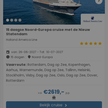
chevron_right
15 daagse Noord-Europa cruise met de Nieuw
Statendam
Holland America Line
star
star
star
star
star
event
van: 26-06-2027 - Tot: 10-07-2027
schedule
place
15 dagen
Noord-Europa
Vaarroute:
Rotterdam, Dag op Zee, Kopenhagen,
Aarhus, Warnemunde, Dag op Zee, Tallinn, Helsinki,
Stockholm, Visby, Dag op Zee, Oslo, Dag op Zee, Dover,
Rotterdam
€2619,-
v.a.
p.p.
directions_boat
Bekijk cruise
chevron_right