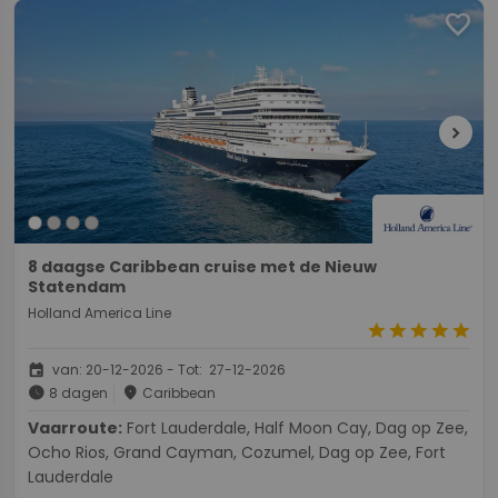
favorite
chevron_right
8 daagse Caribbean cruise met de Nieuw
Statendam
Holland America Line
star
star
star
star
star
event
van: 20-12-2026 - Tot: 27-12-2026
schedule
place
8 dagen
Caribbean
Vaarroute:
Fort Lauderdale, Half Moon Cay, Dag op Zee,
Ocho Rios, Grand Cayman, Cozumel, Dag op Zee, Fort
Lauderdale