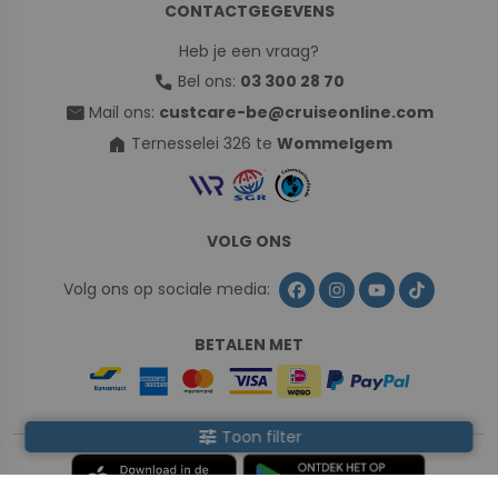
CONTACTGEGEVENS
Heb je een vraag?
call
Bel ons:
03 300 28 70
mail
Mail ons:
custcare-be@cruiseonline.com
home
Ternesselei 326 te
Wommelgem
VOLG ONS
Volg ons op sociale media:
BETALEN MET
tune
Toon filter