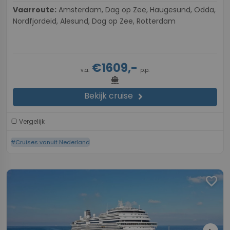
Vaarroute:
Amsterdam, Dag op Zee, Haugesund, Odda,
Nordfjordeid, Alesund, Dag op Zee, Rotterdam
€1609,-
v.a.
p.p.
directions_boat
Bekijk cruise
chevron_right
Vergelijk
#Cruises vanuit Nederland
favorite