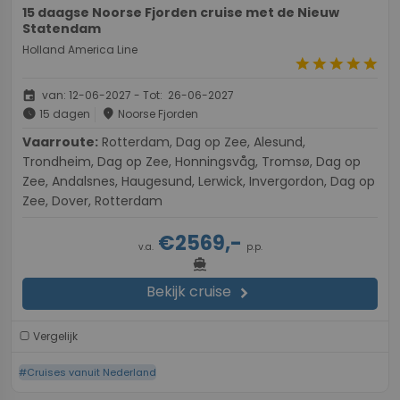
15 daagse Noorse Fjorden cruise met de Nieuw
Statendam
Holland America Line
star
star
star
star
star
event
van: 12-06-2027 - Tot: 26-06-2027
schedule
place
15 dagen
Noorse Fjorden
Vaarroute:
Rotterdam, Dag op Zee, Alesund,
Trondheim, Dag op Zee, Honningsvåg, Tromsø, Dag op
Zee, Andalsnes, Haugesund, Lerwick, Invergordon, Dag op
Zee, Dover, Rotterdam
€2569,-
v.a.
p.p.
directions_boat
Bekijk cruise
chevron_right
Vergelijk
#Cruises vanuit Nederland