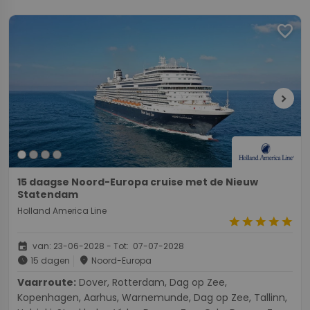
favorite
chevron_right
15 daagse Noord-Europa cruise met de Nieuw
Statendam
Holland America Line
star
star
star
star
star
event
van: 23-06-2028 - Tot: 07-07-2028
schedule
place
15 dagen
Noord-Europa
Vaarroute:
Dover, Rotterdam, Dag op Zee,
Kopenhagen, Aarhus, Warnemunde, Dag op Zee, Tallinn,