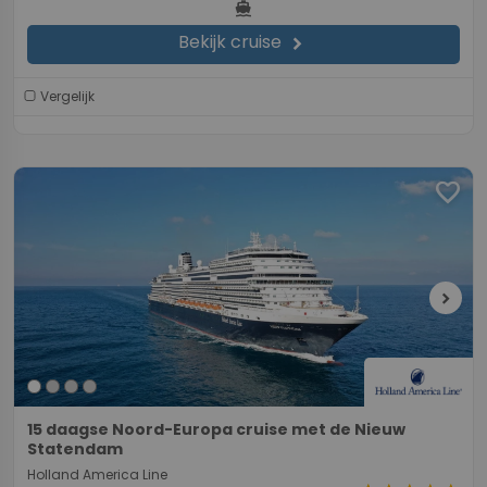
directions_boat
Bekijk cruise
chevron_right
Vergelijk
favorite
chevron_right
15 daagse Noord-Europa cruise met de Nieuw
Statendam
Holland America Line