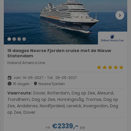
chevron_right
15 daagse Noorse Fjorden cruise met de Nieuw
Statendam
Holland America Line
star
star
star
star
star
event
van: 14-05-2027 - Tot: 28-05-2027
schedule
place
15 dagen
Noorse Fjorden
Vaarroute:
Dover, Rotterdam, Dag op Zee, Alesund,
Trondheim, Dag op Zee, Honningsvåg, Tromsø, Dag op
Zee, Andalsnes, Nordfjordeid, Lerwick, Invergordon, Dag
op Zee, Dover
€2339,-
v.a.
p.p.