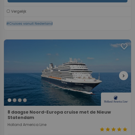
Vergelijk
#Cruises vanuit Nederland
favorite
chevron_right
8 daagse Noord-Europa cruise met de Nieuw
Statendam
Holland America Line
star
star
star
star
star