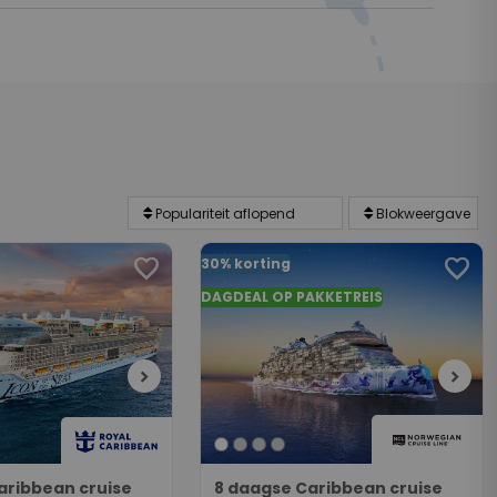
favorite
favorite
30% korting
DAGDEAL OP PAKKETREIS
chevron_right
chevron_right
aribbean cruise
8 daagse Caribbean cruise