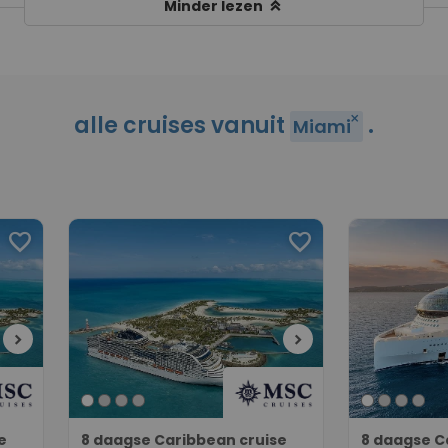
keyboard_double_arrow_up
Minder lezen
alle cruises vanuit
.
close
Miami
favorite
favorite
chevron_right
chevron_right
e
8 daagse Caribbean cruise
8 daagse C