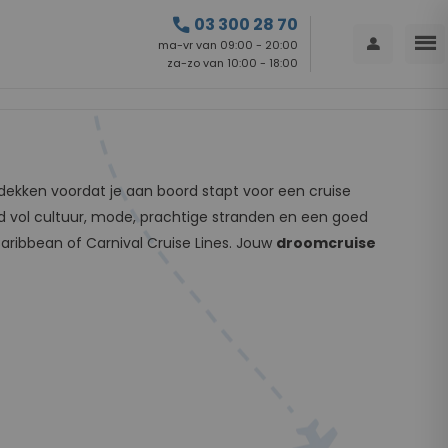
call
03 300 28 70
menu
person
ma-vr van 09:00 - 20:00
za-zo van 10:00 - 18:00
tdekken voordat je aan boord stapt voor een cruise
d vol cultuur, mode, prachtige stranden en een goed
Caribbean of Carnival Cruise Lines. Jouw
droomcruise