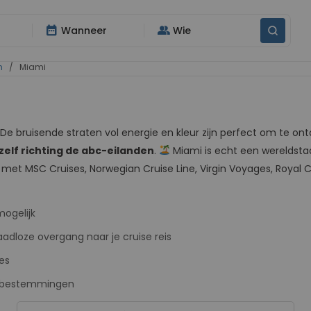
date_range
group
Wanneer
Wie
n
/ Miami
De bruisende straten vol energie en kleur zijn perfect om te on
zelf richting de abc-eilanden
.
Miami is echt een wereldsta
 met MSC Cruises, Norwegian Cruise Line, Virgin Voyages, Royal 
mogelijk
loze overgang naar je cruise reis
es
r bestemmingen