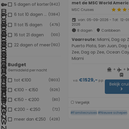
met de MSC World Ameri
5 dagen of korter
(842)
star
star
star
s
MSC Cruises
6 tot 10 dagen
(1384)
populair
event
van: 05-09-2026 - Tot: 12-0
11 tot 15 dagen
(479)
2026
schedule
place
8 dagen
Caribbean
16 tot 21 dagen
(100)
Vaarroute:
Miami, Dag op Zee,
22 dagen of meer
(192)
Puerto Plata, San Juan, Dag 
Zee, Dag op Zee, Ocean Cay
Miami
Budget
+
+
directions_boat
h
flight
Gemiddeld per nacht
directions_bus
€1529,-
tot €100
(1803)
v.a.
p.p.
Bekijk cru
chevron_right
€100 - €150
(626)
€150 - €200
(80)
Vergelijk
€200 - €250
(72)
#Familiecruises
#Nieuwe schepen
meer dan €250
(428)