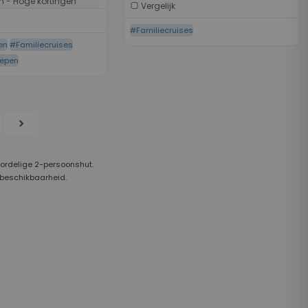
n - Hoge kortingen
Vergelijk
#Familiecruises
en
#Familiecruises
hepen
chevron_right
oordelige 2-persoonshut.
 beschikbaarheid.