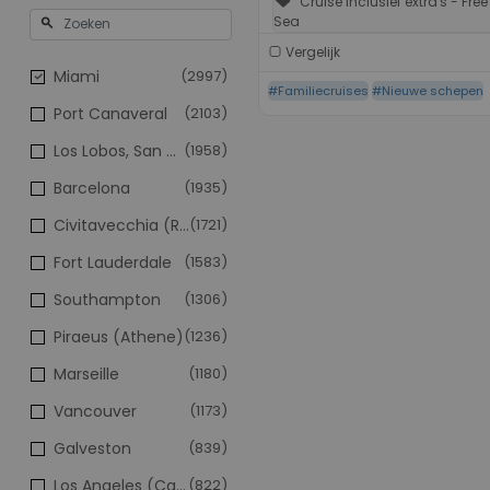
sell
Cruise inclusief extra's - Free
Sea
search
Vergelijk
Miami
(2997)
#Familiecruises
#Nieuwe schepen
Port Canaveral
(2103)
Los Lobos, San Cristobal
(1958)
Barcelona
(1935)
Civitavecchia (Rome)
(1721)
Fort Lauderdale
(1583)
Southampton
(1306)
Piraeus (Athene)
(1236)
Marseille
(1180)
Vancouver
(1173)
Galveston
(839)
Los Angeles (California)
(822)