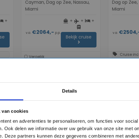
Cayman, Dag op Zee, Nassau,
Dag op Zee, 
Miami
Miami
+
+
+
+
otel
directions_boat
hotel
flight
directions_bus
€2064,-
€2504,
v.a.
p.p.
v.a.
ise
Bekijk cruise
chevron_right
sell
Cruise incl
Vergelijk
Sea
Vergelijk
#Familiecruise
Details
favorite
favorite
 van cookies
tent en advertenties te personaliseren, om functies voor socia
. Ook delen we informatie over uw gebruik van onze site met on
e. Deze partners kunnen deze gegevens combineren met andere 
chevron_right
chevron_right