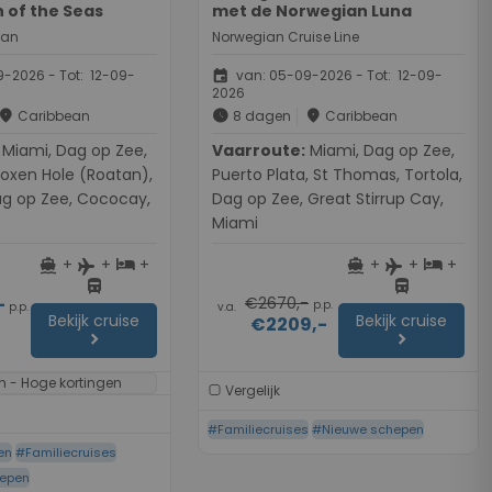
 of the Seas
met de Norwegian Luna
ean
Norwegian Cruise Line
event
-2026 - Tot: 12-09-
van: 05-09-2026 - Tot: 12-09-
2026
place
schedule
place
Caribbean
8 dagen
Caribbean
g op Zee,
Vaarroute:
Miami, Dag op Zee,
oxen Hole (Roatan),
Puerto Plata, St Thomas, Tortola,
g op Zee, Cococay,
Dag op Zee, Great Stirrup Cay,
Miami
+
+
+
+
+
+
directions_boat
hotel
directions_boat
hotel
flight
flight
directions_bus
directions_bus
-
€2670,-
p.p.
p.p.
v.a.
Bekijk cruise
Bekijk cruise
€2209,-
chevron_right
chevron_right
n - Hoge kortingen
Vergelijk
#Familiecruises
#Nieuwe schepen
en
#Familiecruises
hepen