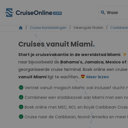
search
Waar
home
/
Cruise Aanbiedingen
/ Verenigde Staten /
Caribbea
Cruises vanuit Miami
.
Start je cruisevakantie in de wereldstad Miami
.
naar bijvoorbeeld de
Bahama's, Jamaica, Mexico of 
georganiseerde cruise terminal. Boek online een cruise
vanuit Miami
ligt te wachten...
Meer lezen
check_circle
Vertrek vanuit magisch Miami: ook inclusief vlucht 
check_circle
Combineer een stadsbezoek aan Miami met een naad
check_circle
Boek online met MSC, NCL en Royal Caribbean Cruis
check_circle
Cruise naar de Caribbean, Noord-Amerika en mee