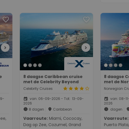
favorite
favorite
chevron_right
chevron_right
e
8 daagse Caribbean cruise
8 daagse C
met de Celebrity Beyond
met de No
star
star
star
star
star_border
Celebrity Cruises
Norwegian Cru
event
event
09-
van: 06-09-2026 - Tot: 13-09-
van: 08-11-
2026
2026
schedule
place
schedule
pla
8 dagen
Caribbean
dagen
Vaarroute:
Miami, Cococay,
Vaarroute:
Miami, Da
Dag op Zee, Cozumel, Grand
Puerto Plata