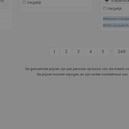
sell
 at
Volpensio
Vergelijk
Vergelijk
#Nieuwe schep
#LNG cruisesc
...
2
3
4
5
248
1
De genoemde prijzen zijn per persoon op basis van de meest v
De prijzen kunnen wijzigen en zijn onder voorbehoud van