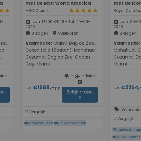
ca
met de MSC World America
met de Icon
tar
star
star
star
star
star
star
MSC Cruises
Royal Caribb
event
event
9-
van: 12-09-2026 - Tot: 19-09-
van: 05-09
2026
2026
schedule
place
schedule
8 dagen
Caribbean
8 dagen
Vaarroute:
Miami, Dag op Zee,
Vaarroute:
Miami, Da
op
Coxen Hole (Roatan), Mahahual,
Mahahual, C
,
Cozumel, Dag op Zee, Ocean
Cozumel, Da
Cay, Miami
Miami
+
+
+
+
otel
directions_boat
hotel
flight
directions_bus
€1688,-
€2254,
v.a.
p.p.
v.a.
ise
Bekijk cruise
chevron_right
sell
Volpensio
Vergelijk
Vergelijk
#Familiecruises
#Nieuwe schepen
#Nieuwe schep
#LNG cruisesc