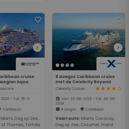
favorite
favorite
chevron_right
chevron_right
aribbean cruise
8 daagse Caribbean cruise
rwegian Aqua
met de Celebrity Beyond
star
star
star
star
star_border
ise Line
Celebrity Cruises
event
2026 - Tot: 15-11-
van: 23-08-2026 - Tot: 30-08-
2026
ce
schedule
place
Caribbean
8 dagen
Caribbean
g op Zee,
Vaarroute:
Miami, Cococay,
, St Thomas, Tortola,
Dag op Zee, Cozumel, Grand