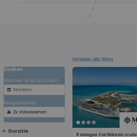
Verwijder alle filters
Zoeken
Wanneer wil je op cruise?
event
Reisgezelschap
group
Duratie
8 daagse Caribbean cruis