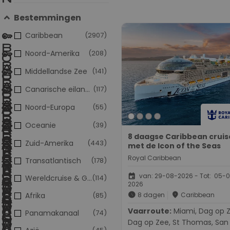
Bestemmingen
Caribbean
(2907)
Noord-Amerika
(208)
Middellandse Zee
(141)
Canarische eilanden
(117)
Noord-Europa
(55)
Oceanie
(39)
8 daagse Caribbean cruis
Zuid-Amerika
(443)
met de Icon of the Seas
Royal Caribbean
Transatlantisch
(178)
event
van: 29-08-2026 - Tot: 05-
Wereldcruise & Grand Voyages
(114)
2026
schedule
place
Afrika
(85)
8 dagen
Caribbean
Vaarroute:
Miami, Dag op Zee,
Panamakanaal
(74)
Dag op Zee, St Thomas, San