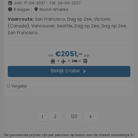
event
van: 17-04-2027 - Tot: 24-04-2027
schedule
place
8 dagen
Noord-Amerika
Vaarroute:
San Francisco, Dag op Zee, Victoria
(Canada), Vancouver, Seattle, Dag op Zee, Dag op Zee,
San Francisco
€2051,-
v.a.
p.p.
+
+
+
directions_boat
hotel
directions_bus
flight
Bekijk cruise
chevron_right
Vergelijk
...
2
120
chevron_right
1
De genoemde prijzen zijn per persoon op basis van de meest voordelige 2-