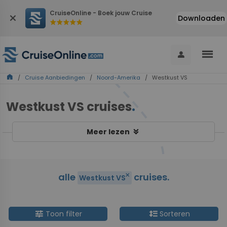
CruiseOnline - Boek jouw Cruise
close
Downloaden
star
star
star
star
star
menu
person
home
/
Cruise Aanbiedingen
/
Noord-Amerika
/ Westkust VS
Westkust VS cruises
.
keyboard_double_arrow_down
Meer lezen
alle
cruises.
close
Westkust VS
tune
format_line_spacing
Toon filter
Sorteren