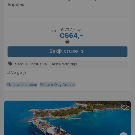
Angeles
€737,-
p.p.
v.a.
€664,-
directions_boat
Bekijk cruise
chevron_right
sell
Semi All Inclusive - Beste dagprijs
Vergelijk
#Nieuwe schepen
#Adults Only Cruises
favorite