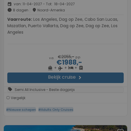
event
van: 11-04-2027 - Tot: 18-04-2027
schedule
place
8 dagen
Noord-Amerika
Vaarroute:
Los Angeles, Dag op Zee, Cabo San Lucas,
Mazatlan, Puerto Vallarta, Dag op Zee, Dag op Zee, Los
Angeles
€2055,-
p.p.
v.a.
€1988,-
+
+
+
directions_boat
hotel
directions_bus
flight
Bekijk cruise
chevron_right
sell
Semi All Inclusive - Beste dagprijs
Vergelijk
#Nieuwe schepen
#Adults Only Cruises