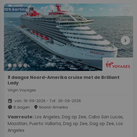
favorite
10% korting
chevron_right
8 daagse Noord-Amerika cruise met de Brilliant
Lady
Virgin Voyages
event
van: 19-09-2026 - Tot: 26-09-2026
schedule
place
8 dagen
Noord-Amerika
Vaarroute:
Los Angeles, Dag op Zee, Cabo San Lucas,
Mazatlan, Puerto Vallarta, Dag op Zee, Dag op Zee, Los
Angeles