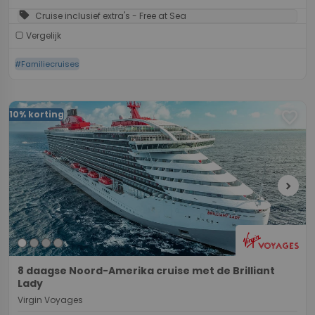
sell
Cruise inclusief extra's - Free at Sea
Vergelijk
#Familiecruises
favorite
10% korting
chevron_right
8 daagse Noord-Amerika cruise met de Brilliant
Lady
Virgin Voyages