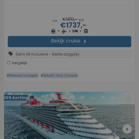
€1810,-
p.p.
v.a.
€1737,-
+
+
+
directions_boat
hotel
directions_bus
flight
Bekijk cruise
chevron_right
sell
Semi All Inclusive - Beste dagprijs
Vergelijk
#Nieuwe schepen
#Adults Only Cruises
favorite
10% korting
chevron_right