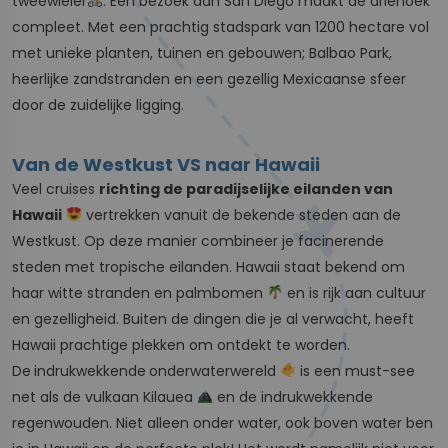
tweewieler
. Een bezoek aan San Diego maakt de driehoek
compleet. Met een prachtig stadspark van 1200 hectare vol
met unieke planten, tuinen en gebouwen; Balbao Park,
heerlijke zandstranden en een gezellig Mexicaanse sfeer
door de zuidelijke ligging.
Van de Westkust VS naar Hawaii
Veel cruises
richting de paradijselijke eilanden van
Hawaii
vertrekken vanuit de bekende steden aan de
Westkust. Op deze manier combineer je facinerende
steden met tropische eilanden. Hawaii staat bekend om
haar witte stranden en palmbomen
en is rijk aan cultuur
en gezelligheid. Buiten de dingen die je al verwacht, heeft
Hawaii prachtige plekken om ontdekt te worden.
De
indrukwekkende
onderwaterwereld
is een must-see
net als de vulkaan Kilauea
en de indrukwekkende
regenwouden. Niet alleen onder water, ook boven water ben