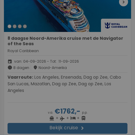
chevron_right
8 daagse Noord-Amerika cruise met de Navigator
of the Seas
Royal Caribbean
event
van: 04-09-2026 - Tot: 11-09-2026
schedule
place
8 dagen
Noord-Amerika
Vaarroute:
Los Angeles, Ensenada, Dag op Zee, Cabo
San Lucas, Mazatlan, Dag op Zee, Dag op Zee, Los
Angeles
€1762,-
v.a.
p.p.
+
+
+
directions_boat
hotel
directions_bus
flight
Bekijk cruise
chevron_right