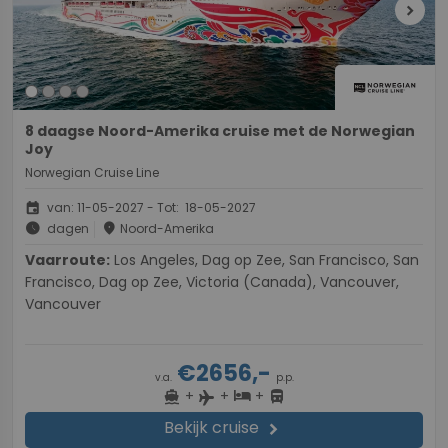
chevron_right
8 daagse Noord-Amerika cruise met de Norwegian
Joy
Norwegian Cruise Line
event
van: 11-05-2027 - Tot: 18-05-2027
schedule
place
dagen
Noord-Amerika
Vaarroute:
Los Angeles, Dag op Zee, San Francisco, San
Francisco, Dag op Zee, Victoria (Canada), Vancouver,
Vancouver
€2656,-
v.a.
p.p.
+
+
+
directions_boat
hotel
directions_bus
flight
Bekijk cruise
chevron_right