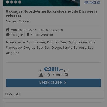
8 daagse Noord-Amerika cruise met de Discovery
Princess
Princess Cruises
event
van: 26-09-2026 - Tot: 03-10-2026
schedule
place
8 dagen
Noord-Amerika
Vaarroute:
Vancouver, Dag op Zee, Dag op Zee, San
Francisco, Dag op Zee, San Diego, Santa Barbara, Los
Angeles
€2911,-
v.a.
p.p.
+
+
+
directions_boat
hotel
directions_bus
flight
Bekijk cruise
chevron_right
Vergelijk