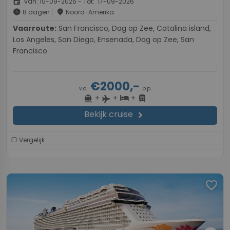
event
van: 10-09-2026 - Tot: 17-09-2026
schedule
place
8 dagen
Noord-Amerika
Vaarroute:
San Francisco, Dag op Zee, Catalina island,
Los Angeles, San Diego, Ensenada, Dag op Zee, San
Francisco
€2000,-
v.a.
p.p.
+
+
+
directions_boat
hotel
directions_bus
flight
Bekijk cruise
chevron_right
Vergelijk
favorite