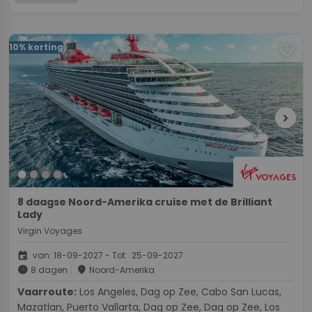
favorite
10% korting
chevron_right
8 daagse Noord-Amerika cruise met de Brilliant
Lady
Virgin Voyages
event
van: 18-09-2027 - Tot: 25-09-2027
schedule
place
8 dagen
Noord-Amerika
Vaarroute:
Los Angeles, Dag op Zee, Cabo San Lucas,
Mazatlan, Puerto Vallarta, Dag op Zee, Dag op Zee, Los