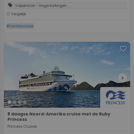
sell
Volpension - Hoge kortingen
Vergelijk
#Familiecruises
favorite
chevron_right
8 daagse Noord-Amerika cruise met de Ruby
Princess
Princess Cruises