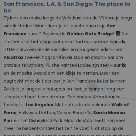
San Francisco, L.A. & San Diego: The place to
be
Tijdens een cruise langs de Westkust van de VS kom je langs
wereldsteden! Waar denk je als eerste aan als je
San
Francisco
hoort? Precies, de
Golden Gate Bridge
!
Dat
is alleen niet het enige wat deze stad een bezoek waardig
is! De
indrukwekkende verhalen
en rijke geschiedenis van
Alcatraz
zweven nog rond in de stad en staan klaar om
ontdekt te worden.
The Painted Ladies zijn zeer kleurrijk
en de moeite waard om een kijkje te nemen. Door een
dagtocht met de fiets leer je San Francisco beter kennen.
Zo fiets je langs alle hotspots en heb je binnen 1 dag een
uitstekend beeld van de stad. Een andere Amerikaanse
favoriet is
Los Angeles
. Met natuurlijk de bekende
Walk of
Fame
, Hollywood letters, Venice Beach
,
Santa Monica
Pier
en het Disneyland Park. Maar de stad heeft nog veel
meer te bieden! Ontdek het zelf te voet
of stap op de