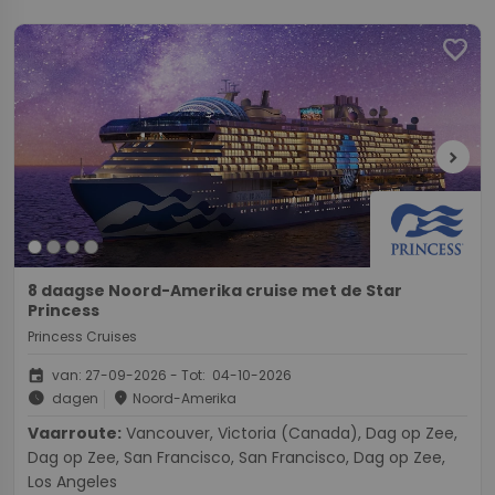
favorite
chevron_right
8 daagse Noord-Amerika cruise met de Star
Princess
Princess Cruises
event
van: 27-09-2026 - Tot: 04-10-2026
schedule
place
dagen
Noord-Amerika
Vaarroute:
Vancouver, Victoria (Canada), Dag op Zee,
Dag op Zee, San Francisco, San Francisco, Dag op Zee,
Los Angeles