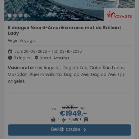
8 daagse Noord-Amerika cruise met de Brilliant
Lady
Virgin Voyages
event
van: 26-09-2026 - Tot: 03-10-2026
schedule
place
8 dagen
Noord-Amerika
Vaarroute:
Los Angeles, Dag op Zee, Cabo San Lucas,
Mazatlan, Puerto Vallarta, Dag op Zee, Dag op Zee, Los
Angeles
€2016,-
p.p.
v.a.
€1949,-
+
+
+
directions_boat
hotel
directions_bus
flight
Bekijk cruise
chevron_right