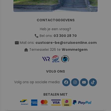
CONTACTGEGEVENS
Heb je een vraag?
call
Bel ons:
03 300 28 70
mail
Mail ons:
custcare-be@cruiseonline.com
home
Ternesselei 326 te
Wommelgem
VOLG ONS
Volg ons op sociale media:
BETALEN MET