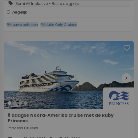
sell
Semi All Inclusive - Beste dagprijs
Vergelijk
#Nieuwe schepen
#Adults Only Cruises
favorite
chevron_right
8 daagse Noord-Amerika cruise met de Ruby
Princess
Princess Cruises