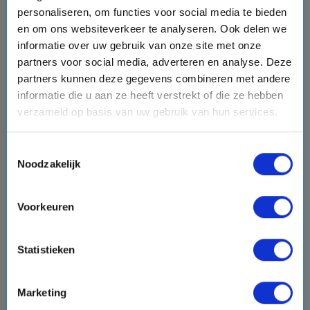
€1998,-
personaliseren, om functies voor social media te bieden
v.a.
p.p.
+
+
+
directions_boat
hotel
directions_bus
flight
en om ons websiteverkeer te analyseren. Ook delen we
informatie over uw gebruik van onze site met onze
Bekijk cruise
chevron_right
partners voor social media, adverteren en analyse. Deze
sell
Volpension - Hoge kortingen
partners kunnen deze gegevens combineren met andere
informatie die u aan ze heeft verstrekt of die ze hebben
Vergelijk
verzameld op basis van uw gebruik van hun services.
#Familiecruises
Toestemmingsselectie
Noodzakelijk
favorite
15% korting
DAGDEAL OP PAKKETREIS
Voorkeuren
chevron_right
Statistieken
Marketing