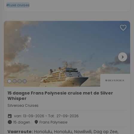
#Luxe cruises
favorite
chevron_right
15 daagse Frans Polynesie cruise met de Silver
Whisper
Silversea Cruises
event
van: 13-09-2026 - Tot: 27-09-2026
schedule
place
15 dagen
Frans Polynesie
Vaarroute:
Honolulu, Honolulu, Nawiliwili, Dag op Zee,