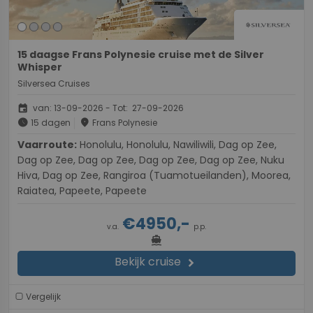
15 daagse Frans Polynesie cruise met de Silver
Whisper
Silversea Cruises
event
van: 13-09-2026 - Tot: 27-09-2026
schedule
place
15 dagen
Frans Polynesie
Vaarroute:
Honolulu, Honolulu, Nawiliwili, Dag op Zee,
Dag op Zee, Dag op Zee, Dag op Zee, Dag op Zee, Nuku
Hiva, Dag op Zee, Rangiroa (Tuamotueilanden), Moorea,
Raiatea, Papeete, Papeete
€4950,-
v.a.
p.p.
directions_boat
Bekijk cruise
chevron_right
Vergelijk