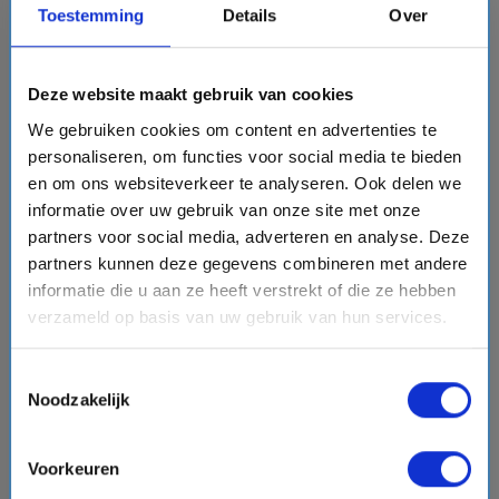
Toestemming
Details
Over
sell
Cruise inclusief extra's - Free at Sea
Vergelijk
Deze website maakt gebruik van cookies
#Familiecruises
We gebruiken cookies om content en advertenties te
personaliseren, om functies voor social media te bieden
en om ons websiteverkeer te analyseren. Ook delen we
favorite
informatie over uw gebruik van onze site met onze
partners voor social media, adverteren en analyse. Deze
partners kunnen deze gegevens combineren met andere
informatie die u aan ze heeft verstrekt of die ze hebben
chevron_right
verzameld op basis van uw gebruik van hun services.
Toestemmingsselectie
Noodzakelijk
15 daagse Frans Polynesie cruise met de Silver
Whisper
Voorkeuren
Silversea Cruises