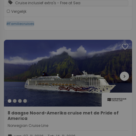
sell
Cruise inclusief extra's - Free at Sea
Vergelijk
#Familiecruises
favorite
chevron_right
8 daagse Noord-Amerika cruise met de Pride of
America
Norwegian Cruise Line