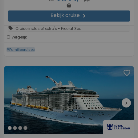
directions_boat
Bekijk cruise
chevron_right
sell
Cruise inclusief extra's - Free at Sea
Vergelijk
#Familiecruises
favorite
chevron_right