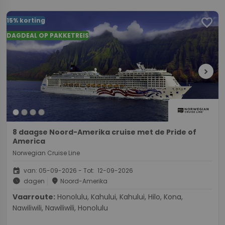
favorite
15% korting
DAGDEAL OP PAKKETREIS
chevron_right
8 daagse Noord-Amerika cruise met de Pride of
America
Norwegian Cruise Line
event
van: 05-09-2026 - Tot: 12-09-2026
schedule
place
dagen
Noord-Amerika
Vaarroute:
Honolulu, Kahului, Kahului, Hilo, Kona,
Nawiliwili, Nawiliwili, Honolulu