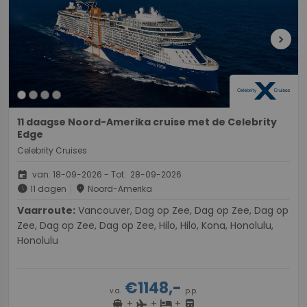
chevron_right
11 daagse Noord-Amerika cruise met de Celebrity
Edge
Celebrity Cruises
event
van: 18-09-2026 - Tot: 28-09-2026
schedule
place
11 dagen
Noord-Amerika
Vaarroute:
Vancouver, Dag op Zee, Dag op Zee, Dag op
Zee, Dag op Zee, Dag op Zee, Hilo, Hilo, Kona, Honolulu,
Honolulu
€1148,-
v.a.
p.p.
+
+
+
directions_boat
hotel
directions_bus
flight