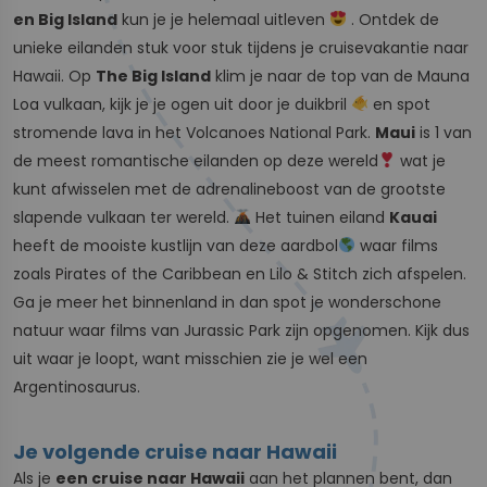
en Big Island
kun je je helemaal uitleven
. Ontdek de
unieke eilanden stuk voor stuk tijdens je cruisevakantie naar
Hawaii. Op
The Big Island
klim je naar de top van de Mauna
Loa vulkaan, kijk je je ogen uit door je duikbril
en spot
stromende lava in het Volcanoes National Park.
Maui
is 1 van
de meest romantische eilanden op deze wereld
wat je
kunt afwisselen met de adrenalineboost van de grootste
slapende vulkaan ter wereld.
Het tuinen eiland
Kauai
heeft de mooiste kustlijn van deze aardbol
waar films
zoals Pirates of the Caribbean en Lilo & Stitch zich afspelen.
Ga je meer het binnenland in dan spot je wonderschone
natuur waar films van Jurassic Park zijn opgenomen. Kijk dus
uit waar je loopt, want misschien zie je wel een
Argentinosaurus.
Je volgende cruise naar Hawaii
Als je
een cruise naar Hawaii
aan het plannen bent, dan