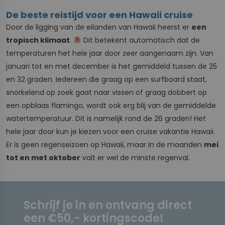
De beste reistijd voor een Hawaii cruise
Door de ligging van de eilanden van Hawaii heerst er
een
tropisch klimaat
.
Dit betekent automatisch dat de
temperaturen het hele jaar door zeer aangenaam zijn. Van
januari tot en met december is het gemiddeld tussen de 25
en 32 graden. Iedereen die graag op een surfboard staat,
snorkelend op zoek gaat naar vissen of graag dobbert op
een opblaas flamingo, wordt ook erg blij van de gemiddelde
watertemperatuur. Dit is namelijk rond de 26 graden! Het
hele jaar door kun je kiezen voor een cruise vakantie Hawaii.
Er is geen regenseizoen op Hawaii, maar in de maanden
mei
tot en met oktober
valt er wel de minste regenval.
Schrijf je in en ontvang direct
een €50,- kortingscode!