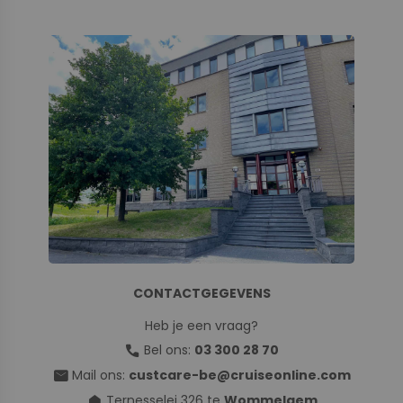
CONTACTGEGEVENS
Heb je een vraag?
call
Bel ons:
03 300 28 70
mail
Mail ons:
custcare-be@cruiseonline.com
home
Ternesselei 326 te
Wommelgem