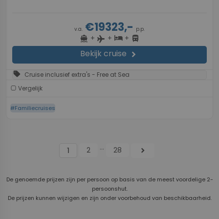
€19323,-
v.a.
p.p.
+
+
+
directions_boat
hotel
directions_bus
flight
Bekijk cruise
chevron_right
sell
Cruise inclusief extra's - Free at Sea
Vergelijk
#Familiecruises
...
2
28
chevron_right
1
De genoemde prijzen zijn per persoon op basis van de meest voordelige 2-
persoonshut.
De prijzen kunnen wijzigen en zijn onder voorbehoud van beschikbaarheid.