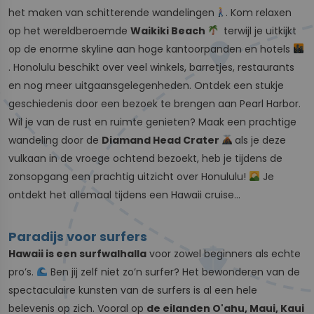
het maken van schitterende wandelingen
. Kom relaxen
op het wereldberoemde
Waikiki Beach
terwijl je uitkijkt
op de enorme skyline aan hoge kantoorpanden en hotels
. Honolulu beschikt over veel winkels, barretjes, restaurants
en nog meer uitgaansgelegenheden. Ontdek een stukje
geschiedenis door een bezoek te brengen aan Pearl Harbor.
Wil je van de rust en ruimte genieten? Maak een prachtige
wandeling door de
Diamand Head Crater
als je deze
vulkaan in de vroege ochtend bezoekt, heb je tijdens de
zonsopgang een prachtig uitzicht over Honululu!
Je
ontdekt het allemaal tijdens een Hawaii cruise...
Paradijs voor surfers
Hawaii is een surfwalhalla
voor zowel beginners als echte
pro’s.
Ben jij zelf niet zo’n surfer? Het bewonderen van de
spectaculaire kunsten van de surfers is al een hele
belevenis op zich. Vooral op
de eilanden O'ahu, Maui, Kaui