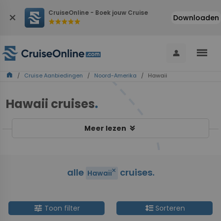
CruiseOnline - Boek jouw Cruise
close
Downloaden
star
star
star
star
star
menu
person
home
/
Cruise Aanbiedingen
/
Noord-Amerika
/ Hawaii
Hawaii cruises
.
keyboard_double_arrow_down
Meer lezen
alle
cruises.
close
Hawaii
tune
format_line_spacing
Toon filter
Sorteren