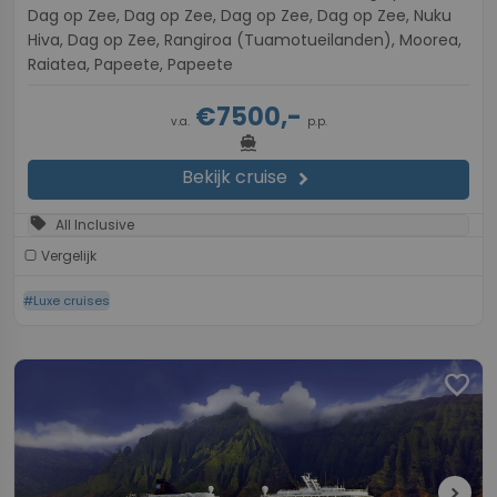
Dag op Zee, Dag op Zee, Dag op Zee, Dag op Zee, Nuku
Hiva, Dag op Zee, Rangiroa (Tuamotueilanden), Moorea,
Raiatea, Papeete, Papeete
€7500,-
v.a.
p.p.
directions_boat
Bekijk cruise
chevron_right
sell
All Inclusive
Vergelijk
#Luxe cruises
favorite
chevron_right