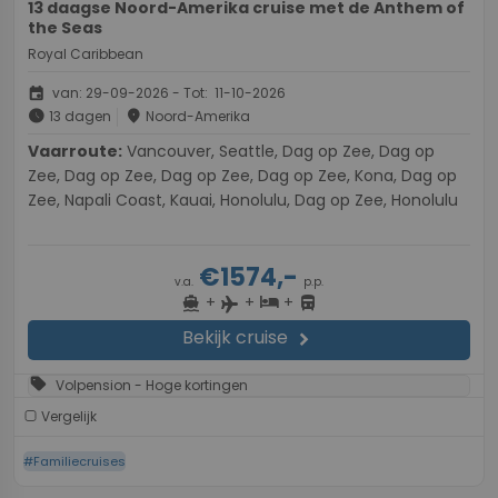
13 daagse Noord-Amerika cruise met de Anthem of
the Seas
Royal Caribbean
event
van: 29-09-2026 - Tot: 11-10-2026
schedule
place
13 dagen
Noord-Amerika
Vaarroute:
Vancouver, Seattle, Dag op Zee, Dag op
Zee, Dag op Zee, Dag op Zee, Dag op Zee, Kona, Dag op
Zee, Napali Coast, Kauai, Honolulu, Dag op Zee, Honolulu
€1574,-
v.a.
p.p.
+
+
+
directions_boat
hotel
directions_bus
flight
Bekijk cruise
chevron_right
sell
Volpension - Hoge kortingen
Vergelijk
#Familiecruises