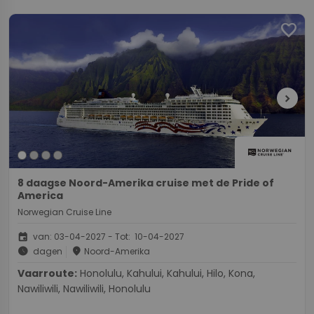
favorite
chevron_right
8 daagse Noord-Amerika cruise met de Pride of
America
Norwegian Cruise Line
event
van: 03-04-2027 - Tot: 10-04-2027
schedule
place
dagen
Noord-Amerika
Vaarroute:
Honolulu, Kahului, Kahului, Hilo, Kona,
Nawiliwili, Nawiliwili, Honolulu