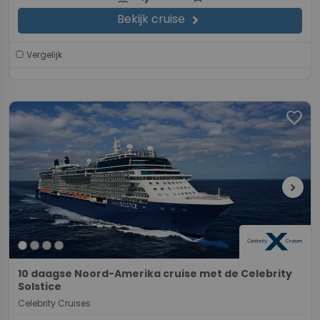
Bekijk cruise
chevron_right
Vergelijk
favorite
chevron_right
10 daagse Noord-Amerika cruise met de Celebrity
Solstice
Celebrity Cruises