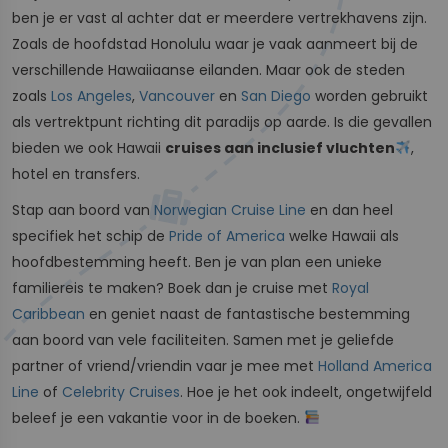
ben je er vast al achter dat er meerdere vertrekhavens zijn.
Zoals de hoofdstad Honolulu waar je vaak aanmeert bij de
verschillende Hawaiiaanse eilanden. Maar ook de steden
zoals
Los Angeles
,
Vancouver
en
San Diego
worden gebruikt
als vertrektpunt richting dit paradijs op aarde. Is die gevallen
bieden we ook Hawaii
cruises aan inclusief vluchten
,
hotel en transfers.
Stap aan boord van
Norwegian Cruise Line
en dan heel
specifiek het schip de
Pride of America
welke Hawaii als
hoofdbestemming heeft. Ben je van plan een unieke
familiereis te maken? Boek dan je cruise met
Royal
Caribbean
en geniet naast de fantastische bestemming
aan boord van vele faciliteiten. Samen met je geliefde
partner of vriend/vriendin vaar je mee met
Holland America
Line
of
Celebrity Cruises
. Hoe je het ook indeelt, ongetwijfeld
beleef je een vakantie voor in de boeken.