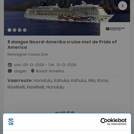
chevron_right
8 daagse Noord-Amerika cruise met de Pride of
America
Norwegian Cruise Line
event
van: 05-12-2026 - Tot: 12-12-2026
schedule
place
dagen
Noord-Amerika
Vaarroute:
Honolulu, Kahului, Kahului, Hilo, Kona,
Nawiliwili, Nawiliwili, Honolulu
€1653,-
v.a.
p.p.
directions_boat
Bekijk cruise
chevron_right