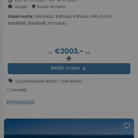
event
van: 07-11-2026 - Tot: 14-11-2026
schedule
place
dagen
Noord-Amerika
Vaarroute:
Honolulu, Kahului, Kahului, Hilo, Kona,
Nawiliwili, Nawiliwili, Honolulu
€2003,-
v.a.
p.p.
directions_boat
Bekijk cruise
chevron_right
sell
Cruise inclusief extra's - Free at Sea
Vergelijk
#Familiecruises
favorite