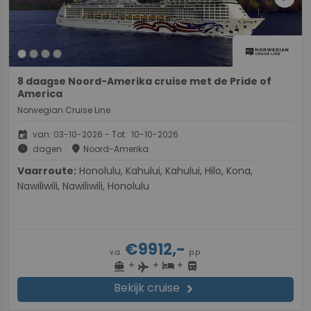
8 daagse Noord-Amerika cruise met de Pride of
America
Norwegian Cruise Line
event
van: 03-10-2026 - Tot: 10-10-2026
schedule
place
dagen
Noord-Amerika
Vaarroute:
Honolulu, Kahului, Kahului, Hilo, Kona,
Nawiliwili, Nawiliwili, Honolulu
€9912,-
v.a.
p.p.
+
+
+
directions_boat
hotel
directions_bus
flight
Bekijk cruise
chevron_right