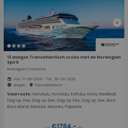
chevron_right
13 daagse Transatlantisch cruise met de Norwegian
Spirit
Norwegian Cruise Line
event
van: 17-09-2026 - Tot: 29-09-2026
schedule
place
dagen
Transatlantisch
Vaarroute:
Honolulu, Honolulu, Kahului, Kona, Nawiliwili,
Dag op Zee, Dag op Zee, Dag op Zee, Dag op Zee, Bora
Bora Island, Raiatea, Moorea, Papeete
€1784,-
v.a.
p.p.