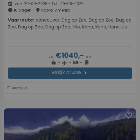
event
van: 20-09-2026 - Tot: 29-09-2026
schedule
place
10 dagen
Noord-Amerika
Vaarroute:
Vancouver, Dag op Zee, Dag op Zee, Dag op
Zee, Dag op Zee, Dag op Zee, Hilo, Kona, Kona, Honolulu
€1040,-
v.a.
p.p.
+
+
+
directions_boat
hotel
directions_bus
flight
Bekijk cruise
chevron_right
Vergelijk
favorite