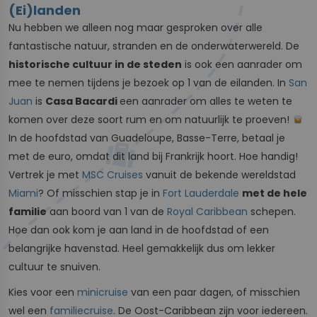
(Ei)landen
Nu hebben we alleen nog maar gesproken over alle
fantastische natuur, stranden en de onderwaterwereld. De
historische cultuur in de steden
is ook een aanrader om
mee te nemen tijdens je bezoek op 1 van de eilanden. In
San
Juan
is
Casa Bacardi
een aanrader om alles te weten te
komen over deze soort rum en om natuurlijk te proeven!
In de hoofdstad van Guadeloupe, Basse-Terre, betaal je
met de euro, omdat dit land bij Frankrijk hoort. Hoe handig!
Vertrek je met
MSC Cruises
vanuit de bekende wereldstad
Miami
? Of misschien stap je in
Fort Lauderdale
met de hele
familie
aan boord van 1 van de
Royal Caribbean
schepen.
Hoe dan ook kom je aan land in de hoofdstad of een
belangrijke havenstad. Heel gemakkelijk dus om lekker
cultuur te snuiven.
Kies voor een
minicruise
van een paar dagen, of misschien
wel een
familiecruise
. De Oost-Caribbean zijn voor iedereen.