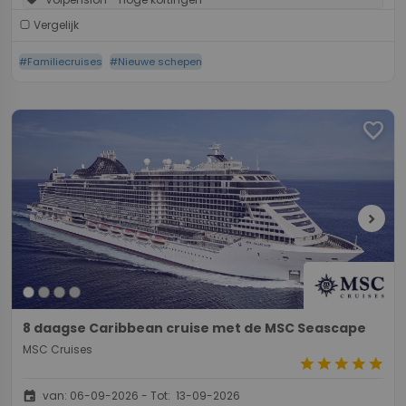
Vergelijk
#Familiecruises
#Nieuwe schepen
favorite
chevron_right
8 daagse Caribbean cruise met de MSC Seascape
MSC Cruises
star
star
star
star
star
event
van: 06-09-2026 - Tot: 13-09-2026