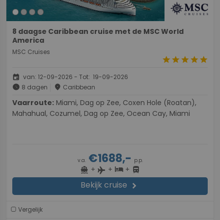
8 daagse Caribbean cruise met de MSC World
America
MSC Cruises
star
star
star
star
star
event
van: 12-09-2026 - Tot: 19-09-2026
schedule
place
8 dagen
Caribbean
Vaarroute:
Miami, Dag op Zee, Coxen Hole (Roatan),
Mahahual, Cozumel, Dag op Zee, Ocean Cay, Miami
€1688,-
v.a.
p.p.
+
+
+
directions_boat
hotel
directions_bus
flight
Bekijk cruise
chevron_right
Vergelijk