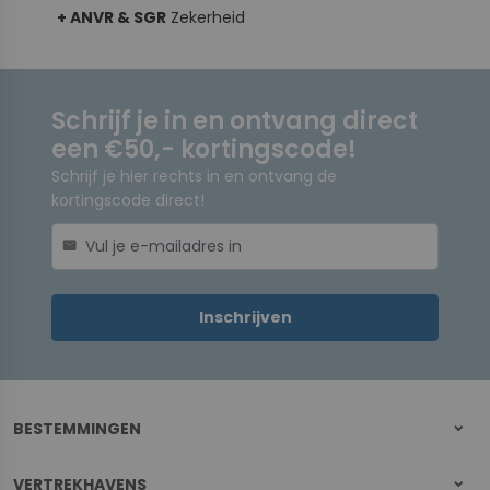
+ ANVR & SGR
Zekerheid
Schrijf je in en ontvang direct
een €50,- kortingscode!
Schrijf je hier rechts in en ontvang de
kortingscode direct!
mail
Inschrijven
BESTEMMINGEN
VERTREKHAVENS