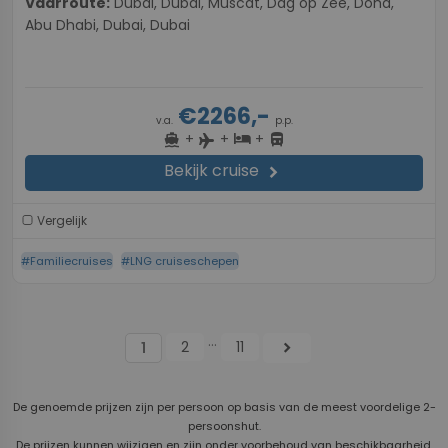
Vaarroute:
Dubai, Dubai, Muscat, Dag op Zee, Doha,
Abu Dhabi, Dubai, Dubai
€2266,-
v.a.
p.p.
+
+
+
directions_boat
hotel
directions_bus
flight
Bekijk cruise
chevron_right
Vergelijk
#Familiecruises
#LNG cruiseschepen
...
2
11
chevron_right
1
De genoemde prijzen zijn per persoon op basis van de meest voordelige 2-
persoonshut.
De prijzen kunnen wijzigen en zijn onder voorbehoud van beschikbaarheid.