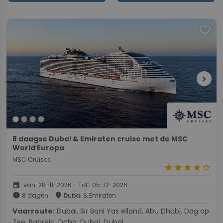
favorite
chevron_right
8 daagse Dubai & Emiraten cruise met de MSC
World Europa
MSC Cruises
star
star
star
star
star_border
event
van: 28-11-2026 - Tot: 05-12-2026
schedule
place
8 dagen
Dubai & Emiraten
Vaarroute:
Dubai, Sir Bani Yas eiland, Abu Dhabi, Dag op
Zee, Bahrein, Doha, Dubai, Dubai