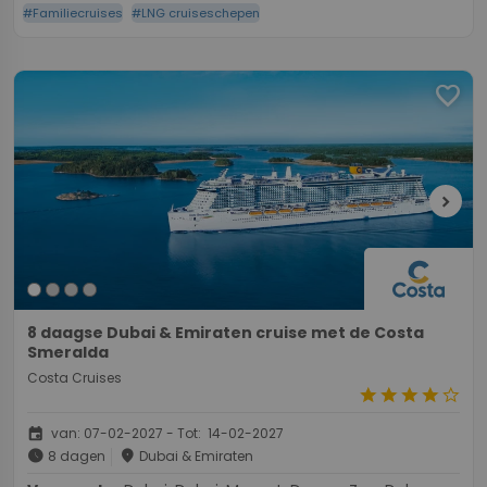
#Familiecruises
#LNG cruiseschepen
favorite
chevron_right
8 daagse Dubai & Emiraten cruise met de Costa
Smeralda
Costa Cruises
star
star
star
star
star_border
event
van: 07-02-2027 - Tot: 14-02-2027
schedule
place
8 dagen
Dubai & Emiraten