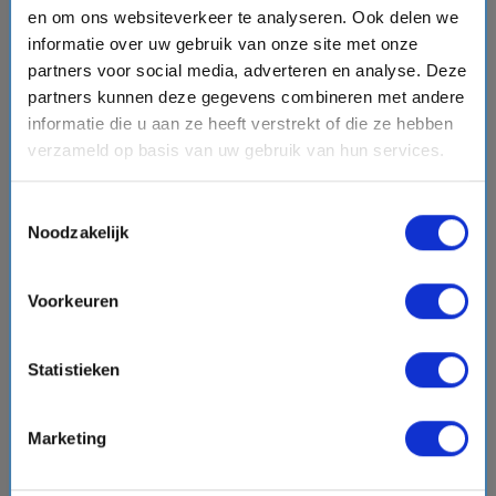
8 daagse Dubai & Emiraten cruise met de Costa
en om ons websiteverkeer te analyseren. Ook delen we
Smeralda
informatie over uw gebruik van onze site met onze
Costa Cruises
star
star
star
star
star_border
partners voor social media, adverteren en analyse. Deze
partners kunnen deze gegevens combineren met andere
event
van: 03-01-2027 - Tot: 10-01-2027
informatie die u aan ze heeft verstrekt of die ze hebben
schedule
place
8 dagen
Dubai & Emiraten
verzameld op basis van uw gebruik van hun services.
Vaarroute:
Dubai, Dubai, Muscat, Dag op Zee, Doha,
Abu Dhabi, Dubai, Dubai
Toestemmingsselectie
Noodzakelijk
€2604,-
v.a.
p.p.
Voorkeuren
+
+
+
directions_boat
hotel
directions_bus
flight
Bekijk cruise
chevron_right
Statistieken
Vergelijk
Marketing
#Familiecruises
#LNG cruiseschepen