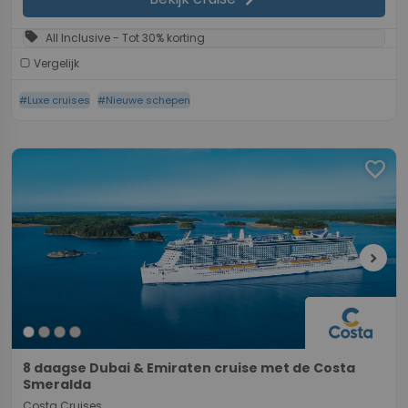
chevron_right
sell
All Inclusive - Tot 30% korting
Vergelijk
#Luxe cruises
#Nieuwe schepen
favorite
chevron_right
8 daagse Dubai & Emiraten cruise met de Costa
Smeralda
Costa Cruises