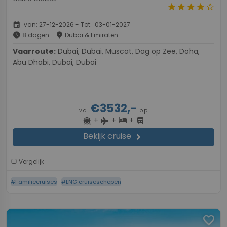
star
star
star
star
star_border
event
van: 27-12-2026 - Tot: 03-01-2027
schedule
place
8 dagen
Dubai & Emiraten
Vaarroute:
Dubai, Dubai, Muscat, Dag op Zee, Doha,
Abu Dhabi, Dubai, Dubai
€3532,-
v.a.
p.p.
+
+
+
directions_boat
hotel
directions_bus
flight
Bekijk cruise
chevron_right
Vergelijk
#Familiecruises
#LNG cruiseschepen
favorite