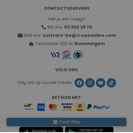
CONTACTGEGEVENS
Heb je een vraag?
call
Bel ons:
03 300 28 70
mail
Mail ons:
custcare-be@cruiseonline.com
home
Ternesselei 326 te
Wommelgem
VOLG ONS
Volg ons op sociale media:
BETALEN MET
tune
Toon filter