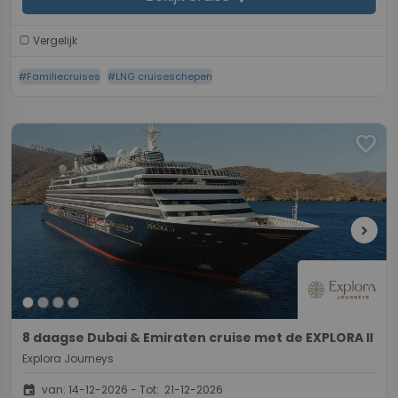
Vergelijk
#Familiecruises
#LNG cruiseschepen
favorite
chevron_right
8 daagse Dubai & Emiraten cruise met de EXPLORA II
Explora Journeys
event
van: 14-12-2026 - Tot: 21-12-2026