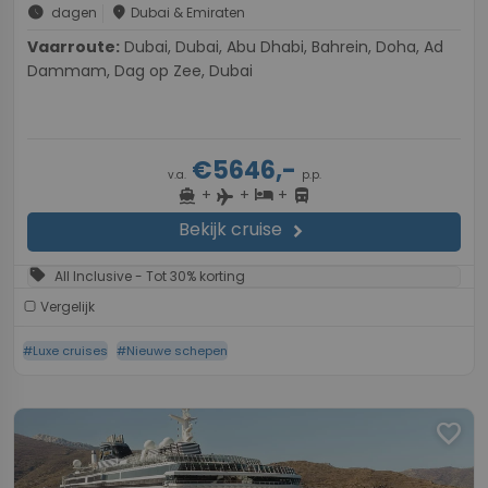
schedule
place
dagen
Dubai & Emiraten
Vaarroute:
Dubai, Dubai, Abu Dhabi, Bahrein, Doha, Ad
Dammam, Dag op Zee, Dubai
€5646,-
v.a.
p.p.
+
+
+
directions_boat
hotel
directions_bus
flight
Bekijk cruise
chevron_right
sell
All Inclusive - Tot 30% korting
Vergelijk
#Luxe cruises
#Nieuwe schepen
favorite