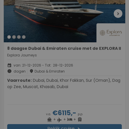
chevron_right
8 daagse Dubai & Emiraten cruise met de EXPLORA II
Explora Journeys
event
van: 21-12-2026 - Tot: 28-12-2026
schedule
place
dagen
Dubai & Emiraten
Vaarroute:
Dubai, Dubai, Khor Fakkan, Sur (Oman), Dag
op Zee, Muscat, Khasab, Dubai
€6115,-
v.a.
p.p.
+
+
+
directions_boat
hotel
directions_bus
flight
Bekijk cruise