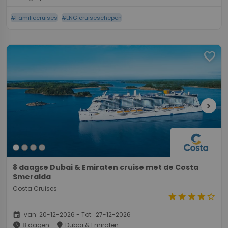
#Familiecruises
#LNG cruiseschepen
favorite
chevron_right
8 daagse Dubai & Emiraten cruise met de Costa
Smeralda
Costa Cruises
star
star
star
star
star_border
event
van: 20-12-2026 - Tot: 27-12-2026
schedule
place
8 dagen
Dubai & Emiraten