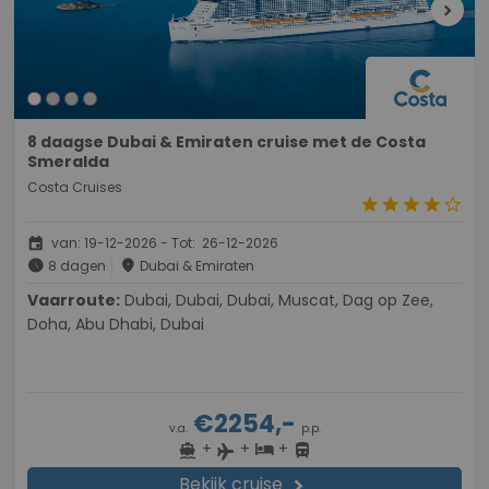
chevron_right
8 daagse Dubai & Emiraten cruise met de Costa
Smeralda
Costa Cruises
star
star
star
star
star_border
event
van: 19-12-2026 - Tot: 26-12-2026
schedule
place
8 dagen
Dubai & Emiraten
Vaarroute:
Dubai, Dubai, Dubai, Muscat, Dag op Zee,
Doha, Abu Dhabi, Dubai
€2254,-
v.a.
p.p.
+
+
+
directions_boat
hotel
directions_bus
flight
Bekijk cruise
chevron_right