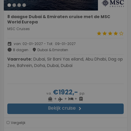
8 daagse Dubai & Emiraten cruise met de MSC
World Europa
MSC Cruises
star
star
star
star
star_border
event
van: 02-01-2027 - Tot: 09-01-2027
schedule
place
8 dagen
Dubai & Emiraten
Vaarroute:
Dubai, Sir Bani Yas eiland, Abu Dhabi, Dag op
Zee, Bahrein, Doha, Dubai, Dubai
€1922,-
v.a.
p.p.
+
+
+
directions_boat
hotel
directions_bus
flight
Bekijk cruise
chevron_right
Vergelijk