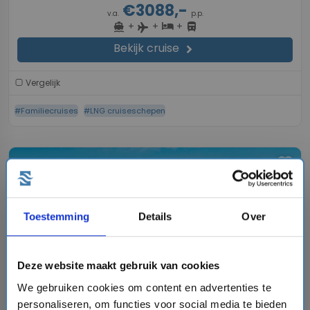
€3088,-
v.a.
p.p.
+
+
+
directions_boat
hotel
directions_bus
flight
Bekijk cruise
chevron_right
Vergelijk
#Familiecruises
#LNG cruiseschepen
favorite
Toestemming
Details
Over
chevron_right
Deze website maakt gebruik van cookies
We gebruiken cookies om content en advertenties te
personaliseren, om functies voor social media te bieden