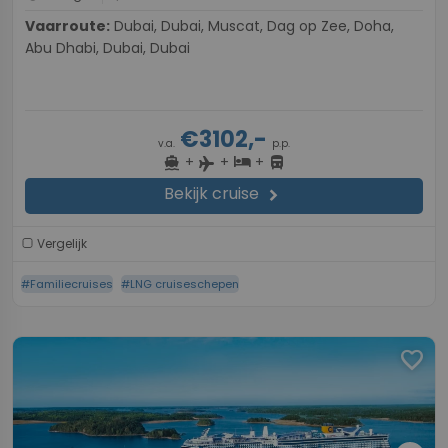
Vaarroute:
Dubai, Dubai, Muscat, Dag op Zee, Doha,
Abu Dhabi, Dubai, Dubai
€3102,-
v.a.
p.p.
+
+
+
directions_boat
hotel
directions_bus
flight
Bekijk cruise
chevron_right
Vergelijk
#Familiecruises
#LNG cruiseschepen
favorite