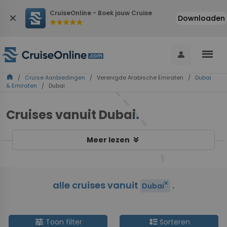
CruiseOnline - Boek jouw Cruise
close
Downloaden
star
star
star
star
star
menu
person
home
/
Cruise Aanbiedingen
/ Verenigde Arabische Emiraten /
Dubai
& Emiraten
/ Dubai
Cruises vanuit Dubai
.
keyboard_double_arrow_down
Meer lezen
alle cruises vanuit
.
close
Dubai
tune
format_line_spacing
Toon filter
Sorteren