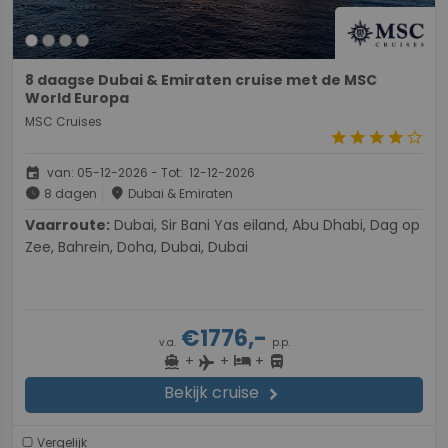
8 daagse Dubai & Emiraten cruise met de MSC
World Europa
MSC Cruises
star
star
star
star
star_border
event
van: 05-12-2026 - Tot: 12-12-2026
schedule
place
8 dagen
Dubai & Emiraten
Vaarroute:
Dubai, Sir Bani Yas eiland, Abu Dhabi, Dag op
Zee, Bahrein, Doha, Dubai, Dubai
€1776,-
v.a.
p.p.
+
+
+
directions_boat
hotel
directions_bus
flight
Bekijk cruise
chevron_right
Vergelijk