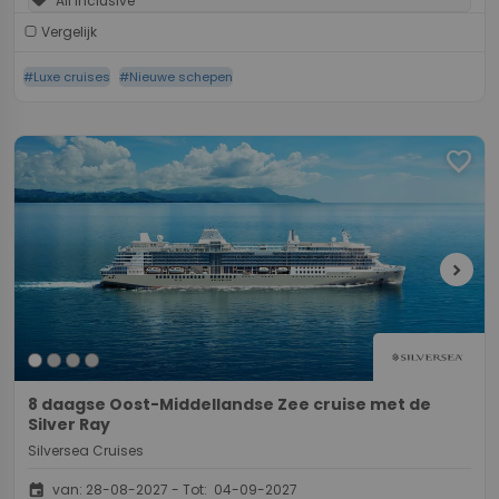
All Inclusive
Vergelijk
#Luxe cruises
#Nieuwe schepen
favorite
chevron_right
8 daagse Oost-Middellandse Zee cruise met de
Silver Ray
Silversea Cruises
event
van: 28-08-2027 - Tot: 04-09-2027