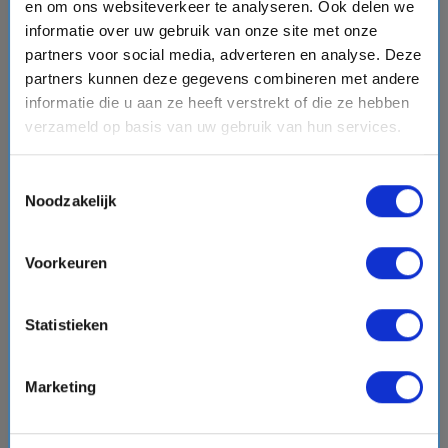
en om ons websiteverkeer te analyseren. Ook delen we
Silver Nova
informatie over uw gebruik van onze site met onze
Silversea Cruises
partners voor social media, adverteren en analyse. Deze
event
van: 13-09-2026 - Tot: 20-09-2026
partners kunnen deze gegevens combineren met andere
schedule
place
8 dagen
Oost-Middellandse Zee
informatie die u aan ze heeft verstrekt of die ze hebben
Vaarroute:
Athene, Gythion, Katakolon, Souda, Fira
verzameld op basis van uw gebruik van hun services.
(Santorini), Bodrum, Patmos, Athene
Toestemmingsselectie
Noodzakelijk
€6023,-
v.a.
p.p.
+
+
directions_boat
directions_bus
flight
Voorkeuren
Bekijk cruise
chevron_right
Statistieken
Vergelijk
#Luxe cruises
Marketing