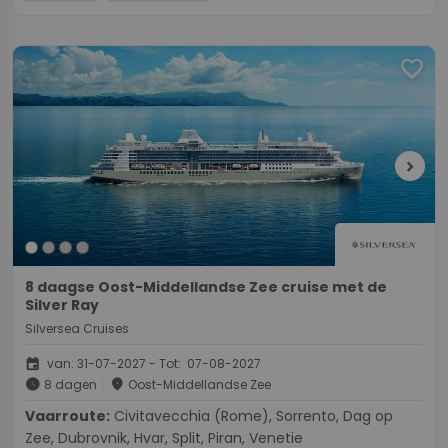
favorite
chevron_right
8 daagse Oost-Middellandse Zee cruise met de
Silver Ray
Silversea Cruises
event
van: 31-07-2027 - Tot: 07-08-2027
schedule
place
8 dagen
Oost-Middellandse Zee
Vaarroute:
Civitavecchia (Rome), Sorrento, Dag op
Zee, Dubrovnik, Hvar, Split, Piran, Venetie