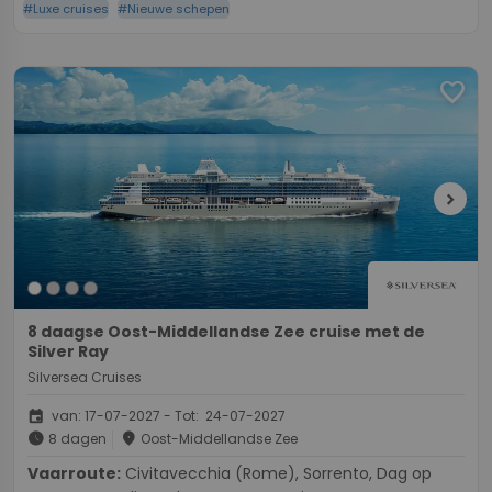
#Luxe cruises
#Nieuwe schepen
favorite
chevron_right
8 daagse Oost-Middellandse Zee cruise met de
Silver Ray
Silversea Cruises
event
van: 17-07-2027 - Tot: 24-07-2027
schedule
place
8 dagen
Oost-Middellandse Zee
Vaarroute:
Civitavecchia (Rome), Sorrento, Dag op