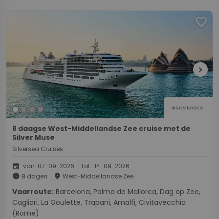
favorite
chevron_right
8 daagse West-Middellandse Zee cruise met de
Silver Muse
Silversea Cruises
event
van: 07-09-2026 - Tot: 14-09-2026
schedule
place
8 dagen
West-Middellandse Zee
Vaarroute:
Barcelona, Palma de Mallorca, Dag op Zee,
Cagliari, La Goulette, Trapani, Amalfi, Civitavecchia
(Rome)