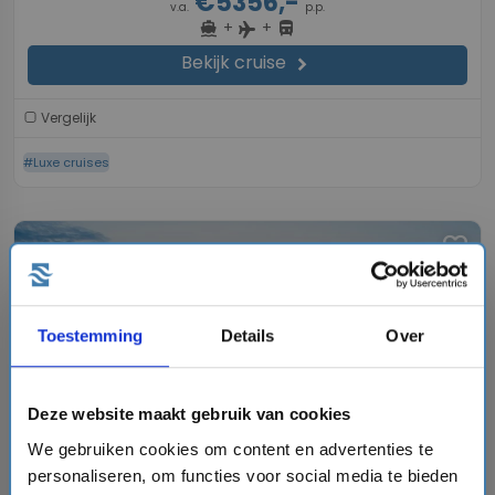
€5356,-
v.a.
p.p.
+
+
directions_boat
directions_bus
flight
Bekijk cruise
chevron_right
Vergelijk
#Luxe cruises
favorite
Toestemming
Details
Over
chevron_right
Deze website maakt gebruik van cookies
We gebruiken cookies om content en advertenties te
personaliseren, om functies voor social media te bieden
8 daagse Oost-Middellandse Zee cruise met de