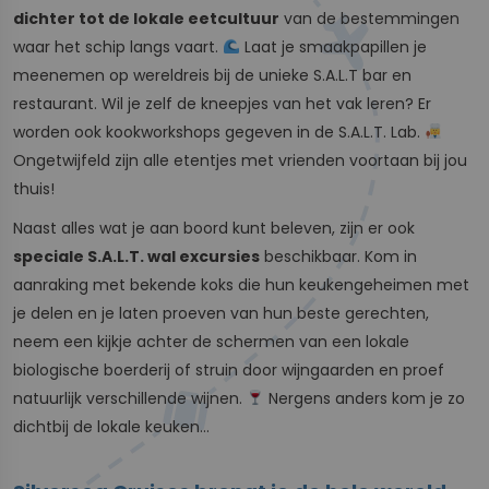
dichter tot de lokale eetcultuur
van de bestemmingen
waar het schip langs vaart.
Laat je smaakpapillen je
meenemen op wereldreis bij de unieke S.A.L.T bar en
restaurant. Wil je zelf de kneepjes van het vak leren? Er
worden ook kookworkshops gegeven in de S.A.L.T. Lab.
Ongetwijfeld zijn alle etentjes met vrienden voortaan bij jou
thuis!
Naast alles wat je aan boord kunt beleven, zijn er ook
speciale S.A.L.T. wal excursies
beschikbaar. Kom in
aanraking met bekende koks die hun keukengeheimen met
je delen en je laten proeven van hun beste gerechten,
neem een kijkje achter de schermen van een lokale
biologische boerderij of struin door wijngaarden en proef
natuurlijk verschillende wijnen.
Nergens anders kom je zo
dichtbij de lokale keuken…