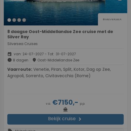
8 daagse Oost-Middellandse Zee cruise met de
Silver Ray
Silversea Cruises
event
van: 24-07-2027 - Tot: 31-07-2027
schedule
place
8 dagen
Oost-Middellandse Zee
Vaarroute:
Venetie, Piran, Split, Kotor, Dag op Zee,
Agropoli, Sorrento, Civitavecchia (Rome)
€7150,-
v.a.
p.p.
directions_boat
Bekijk cruise
chevron_right
sell