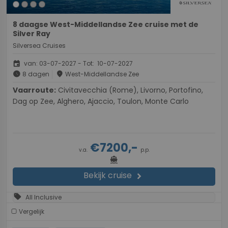
8 daagse West-Middellandse Zee cruise met de
Silver Ray
Silversea Cruises
event
van: 03-07-2027 - Tot: 10-07-2027
schedule
place
8 dagen
West-Middellandse Zee
Vaarroute:
Civitavecchia (Rome), Livorno, Portofino,
Dag op Zee, Alghero, Ajaccio, Toulon, Monte Carlo
€7200,-
v.a.
p.p.
directions_boat
Bekijk cruise
chevron_right
sell
All Inclusive
Vergelijk