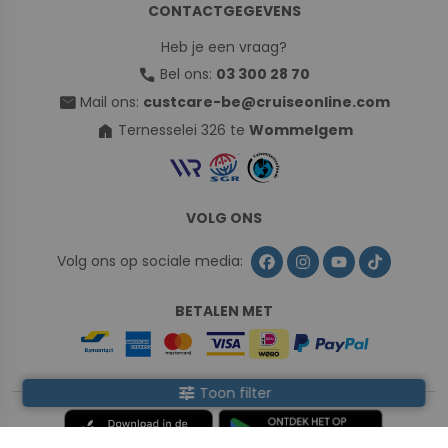
CONTACTGEGEVENS
Heb je een vraag?
call
Bel ons:
03 300 28 70
mail
Mail ons:
custcare-be@cruiseonline.com
home
Ternesselei 326 te
Wommelgem
VOLG ONS
Volg ons op sociale media:
BETALEN MET
tune
Toon filter