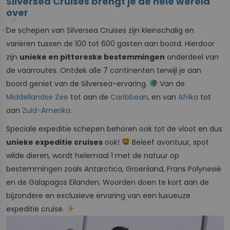
Silversea Cruises brengt je de hele wereld
over
De schepen van Silversea Cruises zijn kleinschalig en
variëren tussen de 100 tot 600 gasten aan boord. Hierdoor
zijn
unieke en pittoreske bestemmingen
onderdeel van
de vaarroutes. Ontdek alle 7 continenten terwijl je aan
boord geniet van de Silversea-ervaring.
Van de
Middellandse Zee
tot aan de
Caribbean
, en van
Afrika
tot
aan
Zuid-Amerika
.
Speciale expeditie schepen behoren ook tot de vloot en dus
unieke expeditie cruises
ook!
Beleef avontuur, spot
wilde dieren, wordt helemaal 1 met de natuur op
bestemmingen zoals Antarctica, Groenland, Frans Polynesië
en de Galapagos Eilanden. Woorden doen te kort aan de
bijzondere en exclusieve ervaring van een luxueuze
expeditie cruise.