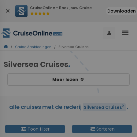
CruiseOnline - Boek jouw Cruise
close
Downloaden
star
star
star
star
star
menu
person
home
/
Cruise Aanbiedingen
/ Silversea Cruises
Silversea Cruises
.
keyboard_double_arrow_down
Meer lezen
alle cruises met de rederij
.
close
Silversea Cruises
tune
format_line_spacing
Toon filter
Sorteren