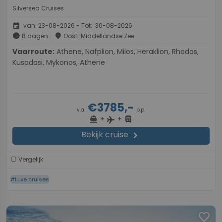
Silversea Cruises
event
van: 23-08-2026 - Tot: 30-08-2026
schedule
place
8 dagen
Oost-Middellandse Zee
Vaarroute:
Athene, Nafplion, Milos, Heraklion, Rhodos,
Kusadasi, Mykonos, Athene
€3785,-
v.a.
p.p.
+
+
directions_boat
directions_bus
flight
Bekijk cruise
chevron_right
Vergelijk
#Luxe cruises
favorite