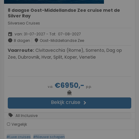
8 daagse Oost-Middellandse Zee cruise met de
Silver Ray
Silversea Cruises
event
van: 31-07-2027 - Tot: 07-08-2027
schedule
place
8 dagen
Oost-Middellandse Zee
Vaarroute:
Civitavecchia (Rome), Sorrento, Dag op
Zee, Dubrovnik, Hvar, Split, Koper, Venetie
€6950,-
v.a.
p.p.
directions_boat
Bekijk cruise
chevron_right
sell
All Inclusive
Vergelijk
#Luxe cruises
#Nieuwe schepen