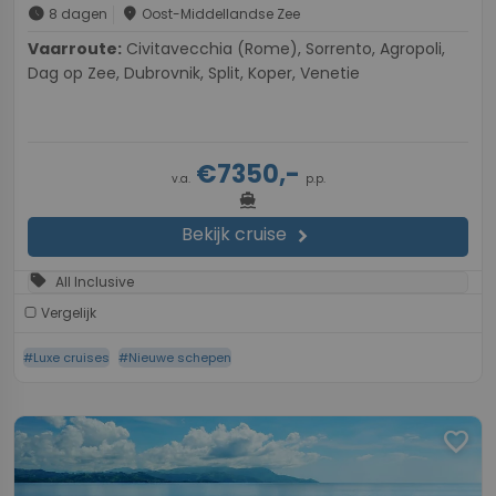
schedule
place
8 dagen
Oost-Middellandse Zee
Vaarroute:
Civitavecchia (Rome), Sorrento, Agropoli,
Dag op Zee, Dubrovnik, Split, Koper, Venetie
€7350,-
v.a.
p.p.
directions_boat
Bekijk cruise
chevron_right
sell
All Inclusive
Vergelijk
#Luxe cruises
#Nieuwe schepen
favorite