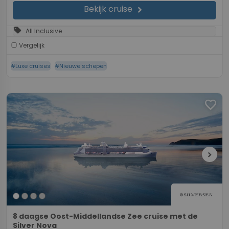
Bekijk cruise
chevron_right
sell
All Inclusive
Vergelijk
#Luxe cruises
#Nieuwe schepen
favorite
chevron_right
8 daagse Oost-Middellandse Zee cruise met de
Silver Nova