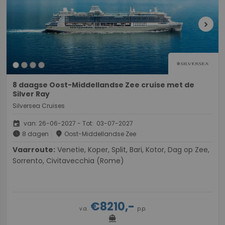
chevron_right
8 daagse Oost-Middellandse Zee cruise met de
Silver Ray
Silversea Cruises
event
van: 26-06-2027 - Tot: 03-07-2027
schedule
place
8 dagen
Oost-Middellandse Zee
Vaarroute:
Venetie, Koper, Split, Bari, Kotor, Dag op Zee,
Sorrento, Civitavecchia (Rome)
€8210,-
v.a.
p.p.
directions_boat