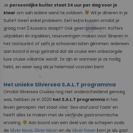
Je
persoonlijke butler staat 24 uur per dag voor je
klaar
om aan iedere wens te voldoen.
Wil je dineren in je
Suite? Geen enkel probleem. Een extra kussen omdat je
graag met 2 kussens slaapt? Ook geen probleem. Koffers
uitpakken en inpakken, reserveringen maken voor dineren in
het restaurant of zelfs je schoenen laten glimmen. Iedereen
aan boord is erop getraind dat de cruise een onbezorgde
luxe cruise vakantie wordt. Ze zijn er wanneer je ze nodig
hebt, en weer weg als je helemaal voorzien bent.
Het unieke Silversea S.A.L.T programma
Omdat Silversea Cruises nog niet onderscheidend genoeg
was, hebben ze in 2020
het S.A.L.T programma
in het
leven geroepen. Het staat voor ‘
Sea and Land Taste
’ en
heeft alles te maken met de verfijnde gastronomische
ervaring.
Aan boord van een deel van de schepen zoals
de
Silver Nova
,
Silver Moon
en de
Silver Dawn
kom je als gast