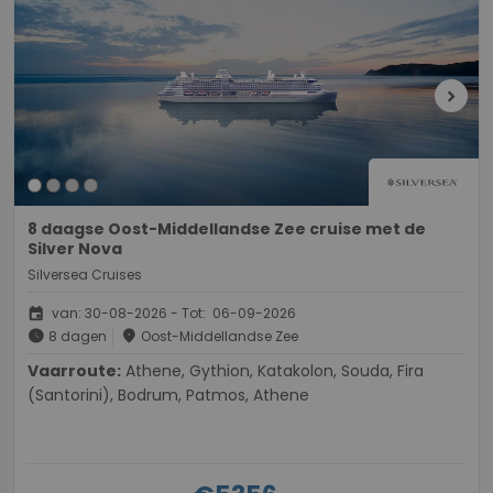
chevron_right
8 daagse Oost-Middellandse Zee cruise met de
Silver Nova
Silversea Cruises
event
van: 30-08-2026 - Tot: 06-09-2026
schedule
place
8 dagen
Oost-Middellandse Zee
Vaarroute:
Athene, Gythion, Katakolon, Souda, Fira
(Santorini), Bodrum, Patmos, Athene