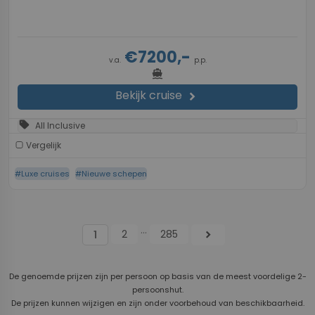
€7200,-
v.a.
p.p.
directions_boat
Bekijk cruise
chevron_right
sell
All Inclusive
Vergelijk
#Luxe cruises
#Nieuwe schepen
...
2
285
chevron_right
1
De genoemde prijzen zijn per persoon op basis van de meest voordelige 2-
persoonshut.
De prijzen kunnen wijzigen en zijn onder voorbehoud van beschikbaarheid.