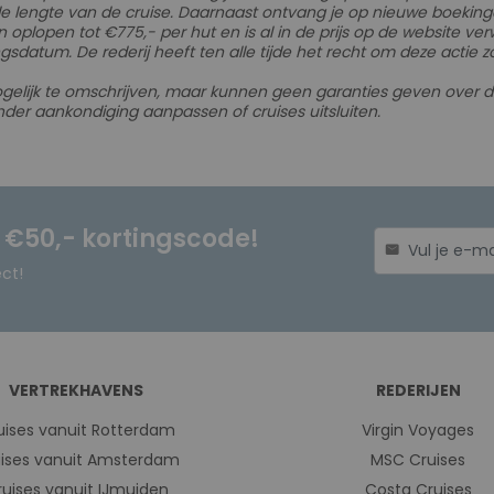
de lengte van de cruise. Daarnaast ontvang je op nieuwe boekinge
 oplopen tot €775,- per hut en is al in de prijs op de website ver
sdatum. De rederij heeft ten alle tijde het recht om deze actie z
ogelijk te omschrijven, maar kunnen geen garanties geven over
nder aankondiging aanpassen of cruises uitsluiten.
n €50,- kortingscode!
mail
ect!
VERTREKHAVENS
REDERIJEN
uises vanuit Rotterdam
Virgin Voyages
ises vanuit Amsterdam
MSC Cruises
ruises vanuit IJmuiden
Costa Cruises