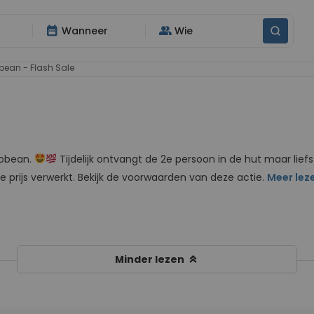
date_range
group
Wanneer
Wie
ean - Flash Sale
ibbean.
Tijdelijk ontvangt de 2e persoon in de hut maar lief
de prijs verwerkt. Bekijk de voorwaarden van deze actie.
Meer lez
keyboard_double_arrow_up
Minder lezen