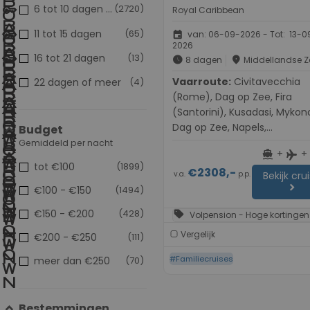
6 tot 10 dagen
(2720)
populair
Royal Caribbean
11 tot 15 dagen
(65)
event
van: 06-09-2026 - Tot: 13-0
2026
16 tot 21 dagen
(13)
schedule
place
8 dagen
Middellandse Z
Vaarroute:
Civitavecchia
22 dagen of meer
(4)
(Rome), Dag op Zee, Fira
(Santorini), Kusadasi, Mykon
Dag op Zee, Napels,
Budget
Civitavecchia (Rome)
Gemiddeld per nacht
+
+
directions_boat
flight
tot €100
(1899)
€2308,-
v.a.
p.p.
Bekijk cru
chevron_right
€100 - €150
(1494)
€150 - €200
(428)
sell
Volpension - Hoge kortingen
Vergelijk
€200 - €250
(111)
#Familiecruises
meer dan €250
(70)
Bestemmingen