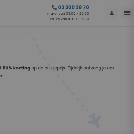
call
03 300 28 70
menu
person
ma-vr van 09:00 - 20:00
za-zo van 10:00 - 18:00
st
60% korting
op de cruiseprijs! Tijdelijk ontvang je ook
en