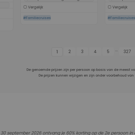
Vergelijk
Vergelijk
#Familiecruises
#Familiecruise
...
2
3
4
5
327
1
De genoemde prijzen zijn per persoon op basis van de meest v
De prijzen kunnen wijzigen en zijn onder voorbehoud van
30 september 2026 ontvang je 60% korting op de 2e persoon in de h