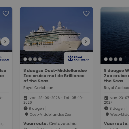
favorite
favorite
chevron_right
chevron_right
dse
8 daagse Oost-Middellandse
8 daagse W
ce
Zee cruise met de Brilliance
Zee cruise
of the Seas
the Seas
Royal Caribbean
Royal Caribb
event
event
8-
van: 28-09-2026 - Tot: 05-10-
van: 23-07
2026
2027
schedule
schedule
8 dagen
8 dagen
place
place
Oost-Middellandse Zee
West-Midd
Vaarroute:
Civitavecchia
Vaarroute:
Barcelon