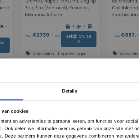
e,
(Rome), Napels, Messina, Dag op
de Mallorca,
thene
Zee, Fira (Santorini), Kusadasi,
Casablanca,
Mykonos, Athene
Zee, Lissabo
+
+
+
otel
directions_boat
directions_bus
flight
€2739,-
€857,
v.a.
p.p.
v.a.
Bekijk cruise
chevron_right
ise
sell
sell
Volpension - Hoge kortingen
Volpensio
Vergelijk
Vergelijk
#Familiecruises
#Familiecruise
Details
favorite
favorite
 van cookies
tent en advertenties te personaliseren, om functies voor socia
. Ook delen we informatie over uw gebruik van onze site met on
chevron_right
chevron_right
e. Deze partners kunnen deze gegevens combineren met andere 