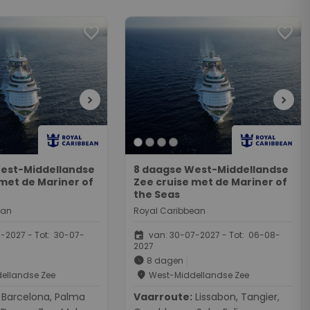
favorite
favorite
chevron_right
chevron_right
est-Middellandse
8 daagse West-Middellandse
 met de Mariner of
Zee cruise met de Mariner of
the Seas
ean
Royal Caribbean
event
-2027 - Tot: 30-07-
van: 30-07-2027 - Tot: 06-08-
2027
schedule
8 dagen
place
ellandse Zee
West-Middellandse Zee
a, Palma
Vaarroute:
Lissabon, Tangier,