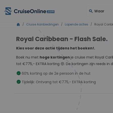
search
Waar
home
/
Cruise Aanbiedingen
/
Lopende acties
/ Royal Caribb
Royal Caribbean - Flash Sale
.
Kies voor deze actie tijdens het boeken!.
Boek nu met
hoge kortingen
je cruise met Royal Car
tot €775,- EXTRA korting 🤑. De kortingen zijn reeds in 
check_circle
60% korting op de 2e persoon in de hut
check_circle
Tijdelijk: Ontvang tot €775,- EXTRA korting