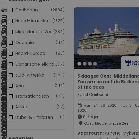
Caribbean
(2834)
Noord-Amerika
(1825)
Middellandse Zee
(284)
Oceanie
(114)
Noord-Europa
(86)
Canarische eilanden
(19)
Zuid-Amerika
(380)
8 daagse Oost-Middellan
Zee cruise met de Brillian
Azië
(214)
of the Seas
Royal Caribbean
Transatlantisch
(89)
event
van: 24-08-2026 - Tot: 31-0
Afrika
(27)
2026
schedule
Dubai & Emiraten
(1)
8 dagen
place
Oost-Middellandse Zee
Vaarroute:
Athene, Mykonos,
Rederijen