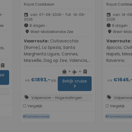
Royal Caribbean
Royal Caribb
event
event
9-
van: 07-09-2026 - Tot: 14-09-
van: 14-09
2026
2026
schedule
schedule
ee
8 dagen
8 dagen
place
place
West-Middellandse Zee
West-Midd
Vaarroute:
Civitavecchia
Vaarroute:
Barcelona
(Rome), La Spezia, Santa
Ajaccio, Civ
os,
Margherita Ligure, Cannes,
Napels, Mess
Marseille, Dag op Zee, Valencia,
Ravenna
directions_bus
Barcelona
+
+
directions_boat
directions_bus
flight
ise
€1893,-
€1645,
v.a.
p.p.
v.a.
Bekijk cruise
chevron_right
sell
sell
Volpension - Hoge kortingen
Volpensio
Vergelijk
Vergelijk
#Familiecruises
#Familiecruise