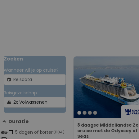
Zoeken
Wanneer wil je op cruise?
event
Reisgezelschap
group
Duratie
8 daagse Middellandse Z
cruise met de Odyssey of
5 dagen of korter
(1184)
Seas