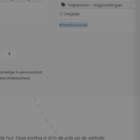
sell
Volpension - Hoge kortingen
Vergelijk
s
#Familiecruises
chevron_right
oordelige 2-persoonshut.
 beschikbaarheid.
ut. Deze korting is al in de prijs op de website