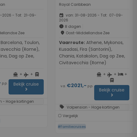
ean
Royal Caribbean
event
-2026 - Tot: 21-09-
van: 31-08-2026 - Tot: 07-09-
2026
schedule
8 dagen
place
ellandse Zee
Oost-Middellandse Zee
, Toulon,
Vaarroute:
Athene, Mykonos,
itavecchia (Rome),
Kusadasi, Fira (Santorini),
ina, Dag op Zee,
Chania, Katakolon, Dag op Zee,
Civitavecchia (Rome)
+
+
+
+
+
directions_boat
directions_bus
directions_boat
hotel
flight
flight
directions_bus
-
p.p.
Bekijk cruise
€2021,-
v.a.
p.p.
chevron_right
Bekijk cruise
chevron_right
n - Hoge kortingen
sell
Volpension - Hoge kortingen
Vergelijk
s
#Familiecruises