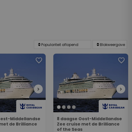
favorite
favorite
chevron_right
chevron_right
est-Middellandse
8 daagse Oost-Middellandse
met de Brilliance
Zee cruise met de Brilliance
of the Seas