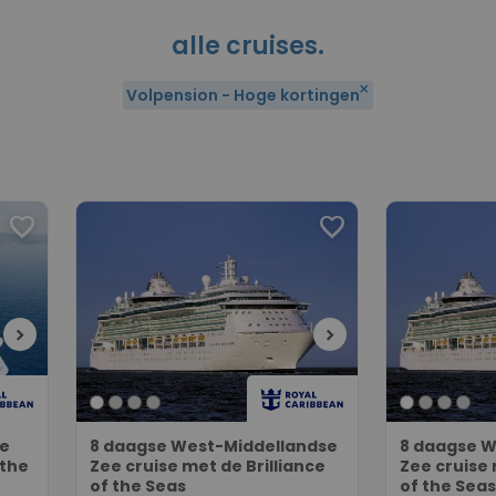
alle cruises.
close
Volpension - Hoge kortingen
favorite
favorite
chevron_right
chevron_right
ee
8 daagse West-Middellandse
8 daagse W
 the
Zee cruise met de Brilliance
Zee cruise 
of the Seas
of the Seas