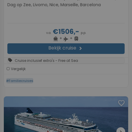
Dag op Zee, Livorno, Nice, Marseille, Barcelona
€1506,-
v.a.
p.p.
+
+
directions_boat
directions_bus
flight
Bekijk cruise
chevron_right
sell
Cruise inclusief extra's - Free at Sea
Vergelijk
#Familiecruises
favorite
chevron_right