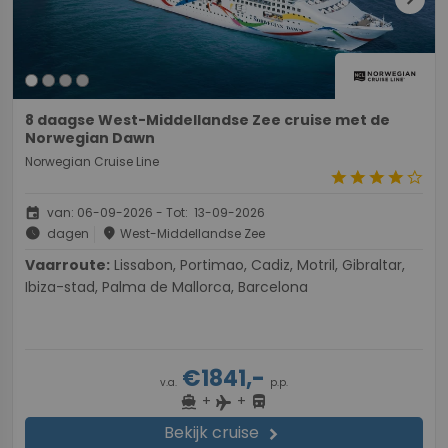
8 daagse West-Middellandse Zee cruise met de
Norwegian Dawn
Norwegian Cruise Line
star
star
star
star
star_border
event
van: 06-09-2026 - Tot: 13-09-2026
schedule
place
dagen
West-Middellandse Zee
Vaarroute:
Lissabon, Portimao, Cadiz, Motril, Gibraltar,
Ibiza-stad, Palma de Mallorca, Barcelona
€1841,-
v.a.
p.p.
+
+
directions_boat
directions_bus
flight
Bekijk cruise
chevron_right