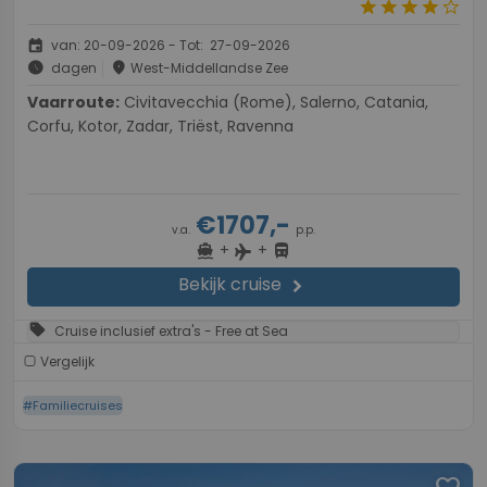
star
star
star
star
star_border
event
van: 20-09-2026 - Tot: 27-09-2026
schedule
place
dagen
West-Middellandse Zee
Vaarroute:
Civitavecchia (Rome), Salerno, Catania,
Corfu, Kotor, Zadar, Triëst, Ravenna
€1707,-
v.a.
p.p.
+
+
directions_boat
directions_bus
flight
Bekijk cruise
chevron_right
sell
Cruise inclusief extra's - Free at Sea
Vergelijk
#Familiecruises