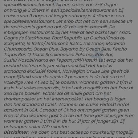
specialiteitenrestaurant, bij een cruise van 7-8 dagen
ontvang je 3 diners in een specialiteitenrestaurant en bij
cruises van 9 dagen of langer ontvang je 4 diners in een
specialiteitenrestaurant. Let erop dat het om een selectie uit
de restaurants gaat en dat dit per schip verschilt. De
inbegrepen restaurants bij het Free at Sea pakket zijn: Asian,
Cagney's Steakhouse, Food Republic, La Cucina/Onda by
Scarpetta, le Bistro/Jefferson's Bistro, Los Lobos, Moderno
Churrascaria, Ocean Blue, Bayamo by Ocean Blue, Pincho
Tapas Bar, Q Texas Smokehouse, Palomar, Raw Bar,
Sushi/Wasabi/Nama en Teppanyaki/Hasuki. Let erop dat het
aanbod restaurants per schip verschilt! Het tarief is
standaard exclusief fooien. Norwegian Cruise Line geeft de
mogelijkheid voor de eerste 2 personen in de hut om het
volledige Free At Sea bij te boeken. Wanneer gasten 3 t/m 8
in de hut volwassenen zijn, is het ook mogelijk om het Free at
Sea bij te boeken. Echter zal dit enkel gaan om het
drankenpakket en het internetpakket. Het bedrag is lager
dan het standaard tarief. Wanneer de cruise vertrekt en/of
aankomt in USA, Canada of China ontvangen gasten geen
Free at Sea wanneer gast 2 in de hut twee jaar of jonger is en
wanneer gasten 3 t/m 8 in de hut 21 jaar of jonger zijn. Zij
ontvangen enkel WiFi minuten.
Disclaimer
: We doen ons best acties zo nauwkeurig mogelijk
te omschrijven, maar kunnen geen garanties geven over de