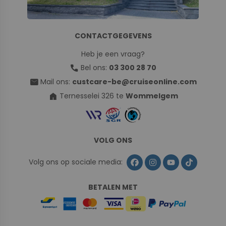
CONTACTGEGEVENS
Heb je een vraag?
call
Bel ons:
03 300 28 70
mail
Mail ons:
custcare-be@cruiseonline.com
home
Ternesselei 326 te
Wommelgem
VOLG ONS
Volg ons op sociale media:
BETALEN MET