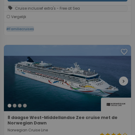
sell
Cruise inclusief extra's - Free at Sea
Vergelijk
#Familiecruises
favorite
chevron_right
8 daagse West-Middellandse Zee cruise met de
Norwegian Dawn
Norwegian Cruise Line
star
star
star
star
star_border