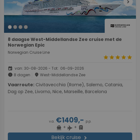
chevron_right
8 daagse West-Middellandse Zee cruise met de
Norwegian Epic
Norwegian Cruise Line
star
star
star
star
star
event
van: 30-08-2026 - Tot: 06-09-2026
schedule
place
8 dagen
West-Middellandse Zee
Vaarroute:
Civitavecchia (Rome), Salerno, Catania,
Dag op Zee, Livorno, Nice, Marseille, Barcelona
€1409,-
v.a.
p.p.
+
+
directions_boat
directions_bus
flight
Bekijk cruise
chevron_right