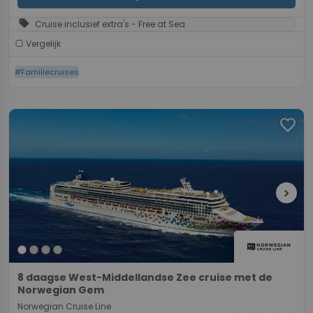
sell
Cruise inclusief extra's - Free at Sea
Vergelijk
#Familiecruises
favorite
chevron_right
8 daagse West-Middellandse Zee cruise met de
Norwegian Gem
Norwegian Cruise Line