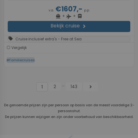
€1607,-
v.a.
p.p.
+
+
directions_boat
directions_bus
flight
Bekijk cruise
chevron_right
sell
Cruise inclusief extra's - Free at Sea
Vergelijk
#Familiecruises
...
2
143
chevron_right
1
De genoemde prijzen zijn per persoon op basis van de meest voordelige 2-
persoonshut.
De prijzen kunnen wijzigen en zijn onder voorbehoud van beschikbaarheid.