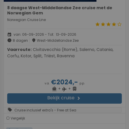
8 daagse West-Middellandse Zee cruise met de
Norwegian Gem
Norwegian Cruise Line
star
star
star
star
star_border
event
van: 06-09-2026 - Tot: 13-09-2026
schedule
place
8 dagen
West-Middellandse Zee
Vaarroute:
Civitavecchia (Rome), Salerno, Catania,
Corfu, Kotor, Split, Triëst, Ravenna
€2024,-
v.a.
p.p.
+
+
directions_boat
directions_bus
flight
Bekijk cruise
chevron_right
sell
Cruise inclusief extra's - Free at Sea
Vergelijk