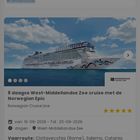
#Familiecruises
favorite
chevron_right
8 daagse West-Middellandse Zee cruise met de
Norwegian Epic
Norwegian Cruise Line
star
star
star
star
star
event
van: 13-09-2026 - Tot: 20-09-2026
schedule
place
dagen
West-Middellandse Zee
Vaarroute:
Civitavecchia (Rome), Salerno, Catania,