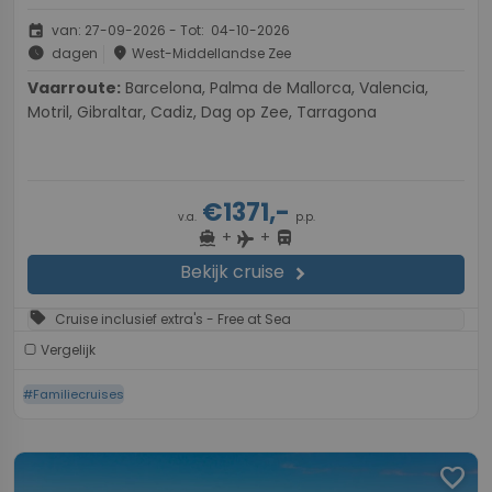
event
van: 27-09-2026 - Tot: 04-10-2026
schedule
place
dagen
West-Middellandse Zee
Vaarroute:
Barcelona, Palma de Mallorca, Valencia,
Motril, Gibraltar, Cadiz, Dag op Zee, Tarragona
€1371,-
v.a.
p.p.
+
+
directions_boat
directions_bus
flight
Bekijk cruise
chevron_right
sell
Cruise inclusief extra's - Free at Sea
Vergelijk
#Familiecruises
favorite