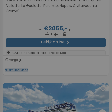
Vaarroute:
Barcelona, Palma de Mallorca, Dag op Zee,
Valletta, La Goulette, Palermo, Napels, Civitavecchia
(Rome)
€2055,-
v.a.
p.p.
+
+
directions_boat
directions_bus
flight
Bekijk cruise
chevron_right
sell
Cruise inclusief extra's - Free at Sea
Vergelijk
#Familiecruises
favorite