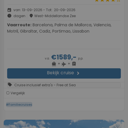
event
van: 13-09-2026 - Tot: 20-09-2026
schedule
place
dagen
West-Middellandse Zee
Vaarroute:
Barcelona, Palma de Mallorca, Valencia,
Motril, Gibraltar, Cadiz, Portimao, Lissabon
€1589,-
v.a.
p.p.
+
+
directions_boat
directions_bus
flight
Bekijk cruise
chevron_right
sell
Cruise inclusief extra's - Free at Sea
Vergelijk
#Familiecruises
favorite