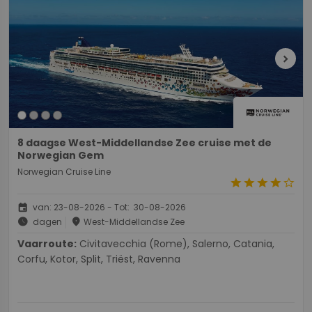
chevron_right
8 daagse West-Middellandse Zee cruise met de
Norwegian Gem
Norwegian Cruise Line
star
star
star
star
star_border
event
van: 23-08-2026 - Tot: 30-08-2026
schedule
place
dagen
West-Middellandse Zee
Vaarroute:
Civitavecchia (Rome), Salerno, Catania,
Corfu, Kotor, Split, Triëst, Ravenna