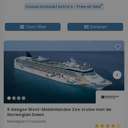
close
Cruise inclusief extra's - Free at Sea
tune
format_line_spacing
Toon filter
Sorteren
favorite
chevron_right
8 daagse West-Middellandse Zee cruise met de
Norwegian Dawn
Norwegian Cruise Line
star
star
star
star
star_border