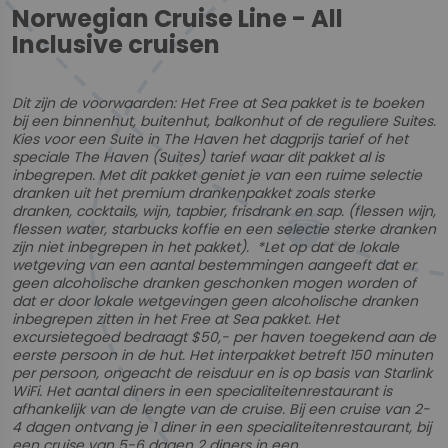
Norwegian Cruise Line - All
Inclusive cruisen
Dit zijn de voorwaarden: Het Free at Sea pakket is te boeken
bij een binnenhut, buitenhut, balkonhut of de reguliere Suites.
Kies voor een Suite in The Haven het dagprijs tarief of het
speciale The Haven (Suites) tarief waar dit pakket al is
inbegrepen. Met dit pakket geniet je van een ruime selectie
dranken uit het premium drankenpakket zoals sterke
dranken, cocktails, wijn, tapbier, frisdrank en sap. (flessen wijn,
flessen water, starbucks koffie en een selectie sterke dranken
zijn niet inbegrepen in het pakket). *Let op dat de lokale
wetgeving van een aantal bestemmingen aangeeft dat er
geen alcoholische dranken geschonken mogen worden of
dat er door lokale wetgevingen geen alcoholische dranken
inbegrepen zitten in het Free at Sea pakket. Het
excursietegoed bedraagt $50,- per haven toegekend aan de
eerste persoon in de hut. Het interpakket betreft 150 minuten
per persoon, ongeacht de reisduur en is op basis van Starlink
WiFi. Het aantal diners in een specialiteitenrestaurant is
afhankelijk van de lengte van de cruise. Bij een cruise van 2-
4 dagen ontvang je 1 diner in een specialiteitenrestaurant, bij
een cruise van 5-6 dagen 2 diners in een