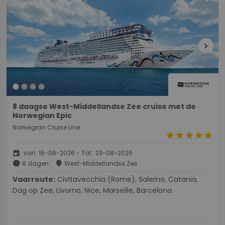
chevron_right
8 daagse West-Middellandse Zee cruise met de
Norwegian Epic
Norwegian Cruise Line
star
star
star
star
star
event
van: 16-08-2026 - Tot: 23-08-2026
schedule
place
8 dagen
West-Middellandse Zee
Vaarroute:
Civitavecchia (Rome), Salerno, Catania,
Dag op Zee, Livorno, Nice, Marseille, Barcelona