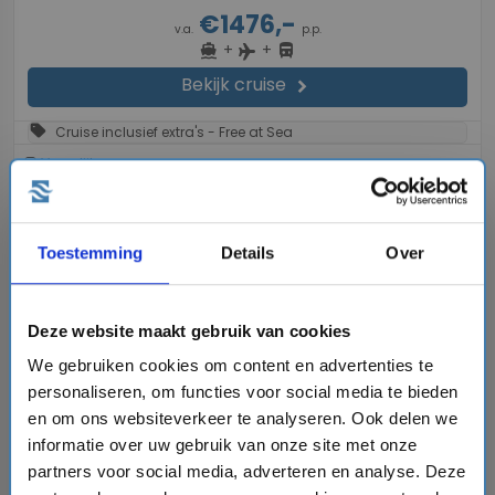
€1476,-
v.a.
p.p.
+
+
directions_boat
directions_bus
flight
Bekijk cruise
chevron_right
sell
Cruise inclusief extra's - Free at Sea
Vergelijk
#Familiecruises
Toestemming
Details
Over
favorite
Deze website maakt gebruik van cookies
We gebruiken cookies om content en advertenties te
personaliseren, om functies voor social media te bieden
chevron_right
en om ons websiteverkeer te analyseren. Ook delen we
informatie over uw gebruik van onze site met onze
partners voor social media, adverteren en analyse. Deze