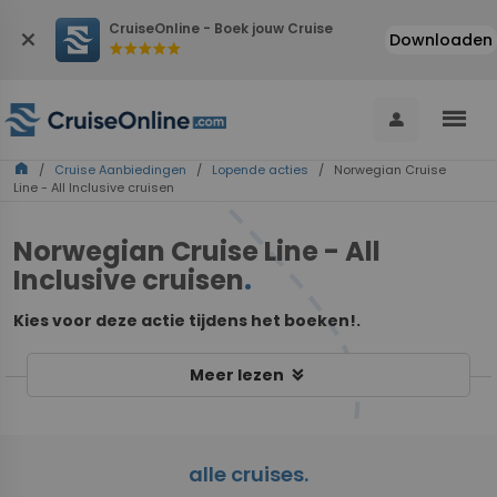
CruiseOnline - Boek jouw Cruise
close
Downloaden
star
star
star
star
star
menu
person
home
/
Cruise Aanbiedingen
/
Lopende acties
/ Norwegian Cruise
Line - All Inclusive cruisen
Norwegian Cruise Line - All
Inclusive cruisen
.
Kies voor deze actie tijdens het boeken!.
keyboard_double_arrow_down
Meer lezen
alle cruises.