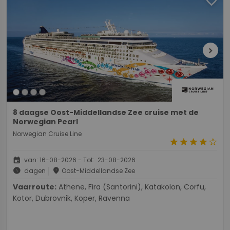
favorite
chevron_right
8 daagse Oost-Middellandse Zee cruise met de
Norwegian Pearl
Norwegian Cruise Line
star
star
star
star
star_border
event
van: 16-08-2026 - Tot: 23-08-2026
schedule
place
dagen
Oost-Middellandse Zee
Vaarroute:
Athene, Fira (Santorini), Katakolon, Corfu,
Kotor, Dubrovnik, Koper, Ravenna