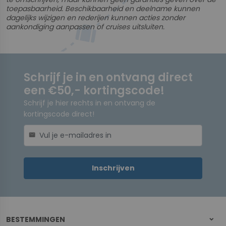
toepasbaarheid. Beschikbaarheid en deelname kunnen
dagelijks wijzigen en rederijen kunnen acties zonder
aankondiging aanpassen of cruises uitsluiten.
Schrijf je in en ontvang direct
een €50,- kortingscode!
Schrijf je hier rechts in en ontvang de
kortingscode direct!
mail
Inschrijven
BESTEMMINGEN