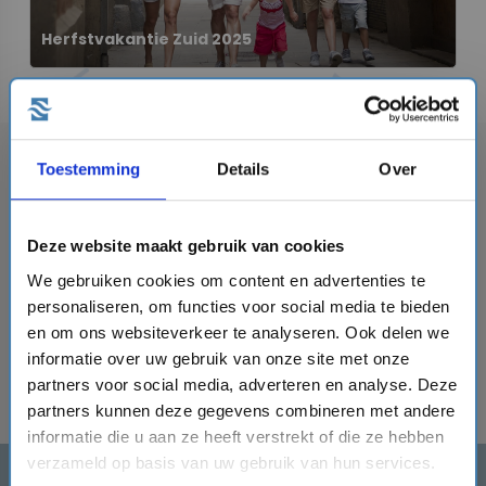
Herfstvakantie Zuid 2025
tune
format_line_spacing
Toon filter
Sorteren
Toestemming
Details
Over
Er zijn geen cruises gevonden die matchen met jouw
Deze website maakt gebruik van cookies
zoekopdracht. Verander je zoekopdracht en probeer
We gebruiken cookies om content en advertenties te
het opnieuw.
personaliseren, om functies voor social media te bieden
close
alle cruises met vertrek
vanaf 11-10-2025
en met
en om ons websiteverkeer te analyseren. Ook delen we
close
terugkomst
voor of op 26-10-2025
.
informatie over uw gebruik van onze site met onze
partners voor social media, adverteren en analyse. Deze
partners kunnen deze gegevens combineren met andere
informatie die u aan ze heeft verstrekt of die ze hebben
verzameld op basis van uw gebruik van hun services.