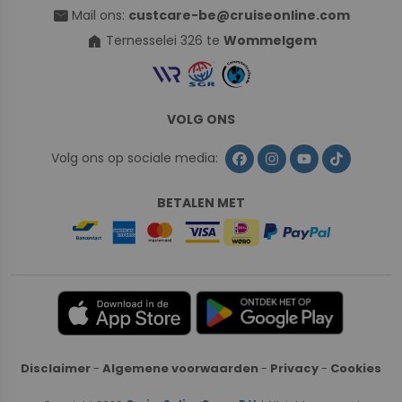
mail
Mail ons:
custcare-be@cruiseonline.com
home
Ternesselei 326 te
Wommelgem
VOLG ONS
Volg ons op sociale media:
BETALEN MET
Disclaimer
-
Algemene voorwaarden
-
Privacy
-
Cookies