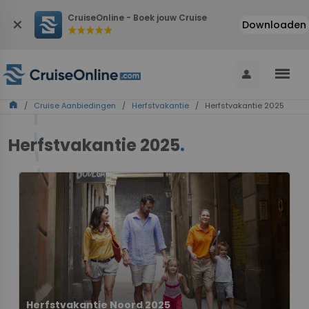
CruiseOnline - Boek jouw Cruise
close
Downloaden
star
star
star
star
star
menu
person
home
/
Cruise Aanbiedingen
/
Herfstvakantie
/ Herfstvakantie 2025
Herfstvakantie 2025
.
Herfstvakantie Noord 2025