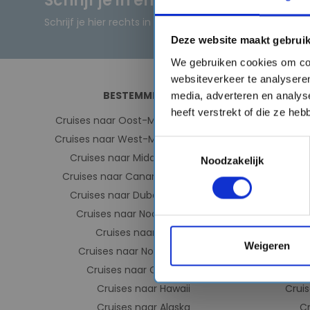
Schrijf je in en ontvang direct ee
Schrijf je hier rechts in en ontvang de kortingscode dir
Deze website maakt gebruik
We gebruiken cookies om con
websiteverkeer te analyseren
BESTEMMINGEN
media, adverteren en analys
heeft verstrekt of die ze he
Cruises naar Oost-Middellandse Zee
Cr
Cruises naar West-Middellandse Zee
Cru
Toestemmingsselectie
Cruises naar Middellandse Zee
C
Noodzakelijk
Cruises naar Canarische eilanden
Cruises 
Cruises naar Dubai & Emiraten
Cr
Cruises naar Noorse Fjorden
C
Cruises naar IJsland
Weigeren
Cruises naar Noord-Europa
Cruises naar Caribbean
C
Cruises naar Hawaii
Cruis
Cruises naar Alaska
C