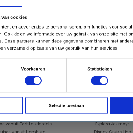
n €50,- kortingscode!
mail
ect!
 van cookies
tent en advertenties te personaliseren, om functies voor socia
. Ook delen we informatie over uw gebruik van onze site met on
VERTREKHAVENS
REDERIJEN
e. Deze partners kunnen deze gegevens combineren met andere 
bben verzameld op basis van uw gebruik van hun services.
uises vanuit Rotterdam
Virgin Voyages
ises vanuit Amsterdam
MSC Cruises
ruises vanuit IJmuiden
Costa Cruises
Voorkeuren
Statistieken
vanuit Civitavecchia (Rome)
Norwegian Cruise Lin
uises vanuit Barcelona
Holland America Lin
ruises vanuit Venetie
AIDA Cruises
Cruises vanuit Dubai
Royal Caribbean
Selectie toestaan
Cruises vanuit Miami
Celebrity Cruises
ruises vanuit Marseille
Princess Cruises
es vanuit Fort Lauderdale
Explora Journeys
ruises vanuit Hamburg
Disney Cruise Line