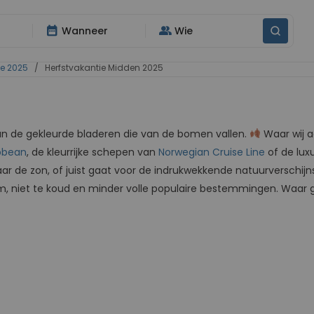
date_range
group
Wanneer
Wie
ie 2025
/ Herfstvakantie Midden 2025
an de gekleurde bladeren die van de bomen vallen.
Waar wij 
bbean
, de kleurrijke schepen van
Norwegian Cruise Line
of de lu
ar de zon, of juist gaat voor de indrukwekkende natuurverschij
rm, niet te koud en minder volle populaire bestemmingen. Waar g