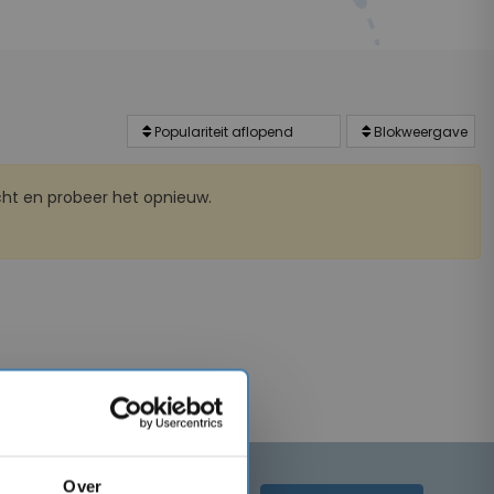
ht en probeer het opnieuw.
Over