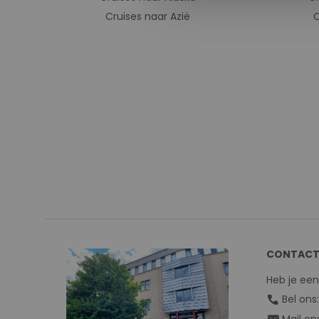
Cruises naar Azië
C
CONTACT
Heb je ee
call
Bel ons