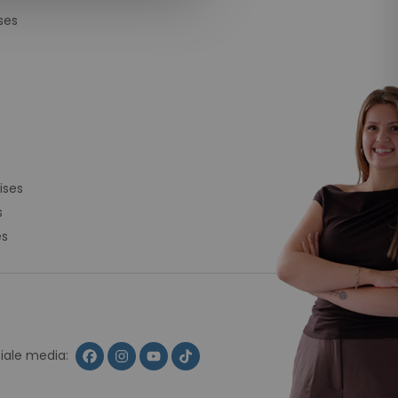
ses
ises
s
es
ciale media: