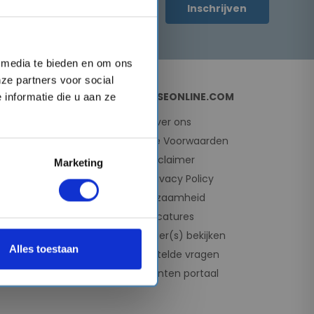
Inschrijven
l media te bieden en om ons
ze partners voor social
OVER CRUISEONLINE.COM
informatie die u aan ze
Over ons
Algemene Voorwaarden
Disclaimer
Marketing
e
AVG Privacy Policy
e
Duurzaamheid
Vacatures
Mijn dossier(s) bekijken
Alles toestaan
Veelgestelde vragen
Reisagenten portaal