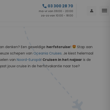
call
03 300 28 70
menu
person
ma-vr van 09:00 - 20:00
za-zo van 10:00 - 18:00
aan denken? Een geweldige
herfstcruise
!
Stap aan
xueuze schepen van
Oceania Cruises
. Je kiest helemaal
nselen van
Noord-Europa
!
Cruisen in het najaar
is de
aat jouw cruise in de herfstvakantie naar toe?