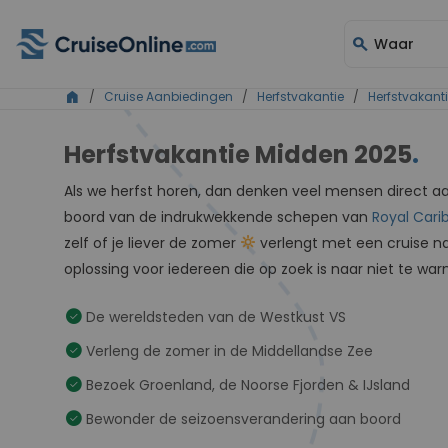
search
Waar
home
/
Cruise Aanbiedingen
/
Herfstvakantie
/
Herfstvakant
Herfstvakantie Midden 2025
.
Als we herfst horen, dan denken veel mensen direct a
boord van de indrukwekkende schepen van
Royal Cari
zelf of je liever de zomer
verlengt met een cruise na
oplossing voor iedereen die op zoek is naar niet te wa
check_circle
De wereldsteden van de Westkust VS
check_circle
Verleng de zomer in de Middellandse Zee
check_circle
Bezoek Groenland, de Noorse Fjorden & IJsland
check_circle
Bewonder de seizoensverandering aan boord