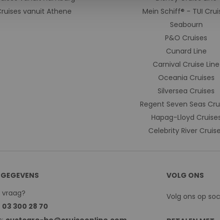
ruises vanuit Athene
Mein Schiff® - TUI Crui
Seabourn
P&O Cruises
Cunard Line
Carnival Cruise Line
Oceania Cruises
Silversea Cruises
Regent Seven Seas Cru
Hapag-Lloyd Cruise
Celebrity River Cruis
GEGEVENS
VOLG ONS
n vraag?
Volg ons op so
:
03 300 28 70