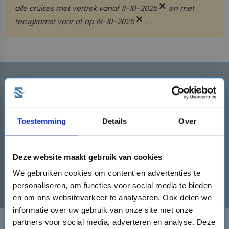
close
alle cruises met vertrek
vanaf 11-10-2025
en met
close
terugkomst
voor of op 19-10-2025
.
Schrijf je in en ontvang direct
een €50,- kortingscode!
Schrijf je hier rechts in en ontvang de
Toestemming
Details
Over
kortingscode direct!
mail
Deze website maakt gebruik van cookies
We gebruiken cookies om content en advertenties te
Inschrijven
personaliseren, om functies voor social media te bieden
en om ons websiteverkeer te analyseren. Ook delen we
informatie over uw gebruik van onze site met onze
partners voor social media, adverteren en analyse. Deze