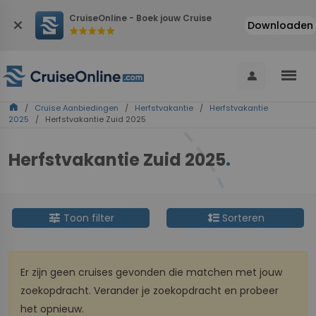
CruiseOnline - Boek jouw Cruise
close
Downloaden
star
star
star
star
star
menu
person
home
/
Cruise Aanbiedingen
/
Herfstvakantie
/
Herfstvakantie
2025
/ Herfstvakantie Zuid 2025
Herfstvakantie Zuid 2025
.
tune
format_line_spacing
Toon filter
Sorteren
Er zijn geen cruises gevonden die matchen met jouw
zoekopdracht. Verander je zoekopdracht en probeer
het opnieuw.