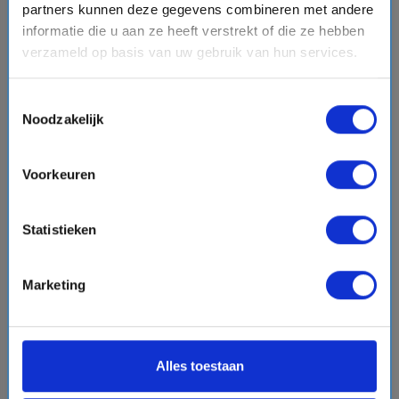
BESTEMMINGEN
partners kunnen deze gegevens combineren met andere
informatie die u aan ze heeft verstrekt of die ze hebben
VERTREKHAVENS
verzameld op basis van uw gebruik van hun services.
REDERIJEN
Toestemmingsselectie
Noodzakelijk
OVER CRUISEONLINE.COM
Voorkeuren
Statistieken
Marketing
Alles toestaan