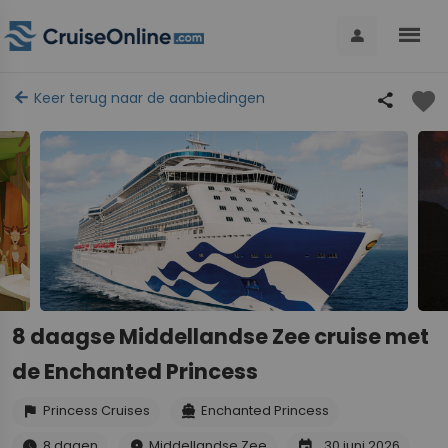
menu
person
favorite
arrow_back
Keer terug naar de aanbiedingen
share
8 daagse Middellandse Zee cruise met
de Enchanted Princess
Princess Cruises
Enchanted Princess
flag
directions_boat
8 dagen
Middellandse Zee
30 juni 2026
schedule
place
event