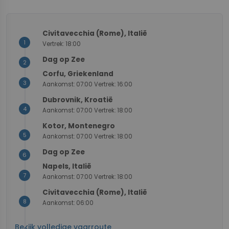
4
1/8
1/8
5
7
3
+
Civitavecchia (Rome), Italië
1
Vertrek: 18:00
−
Dag op Zee
2
Corfu, Griekenland
3
Aankomst: 07:00 Vertrek: 16:00
Dubrovnik, Kroatië
4
Aankomst: 07:00 Vertrek: 18:00
Kotor, Montenegro
5
Aankomst: 07:00 Vertrek: 18:00
Dag op Zee
6
Napels, Italië
7
Aankomst: 07:00 Vertrek: 18:00
Civitavecchia (Rome), Italië
8
Aankomst: 06:00
Bekijk volledige vaarroute