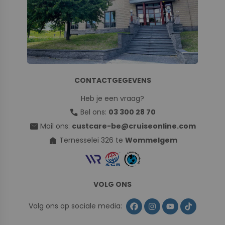
CONTACTGEGEVENS
Heb je een vraag?
call
Bel ons:
03 300 28 70
mail
Mail ons:
custcare-be@cruiseonline.com
home
Ternesselei 326 te
Wommelgem
VOLG ONS
Volg ons op sociale media: