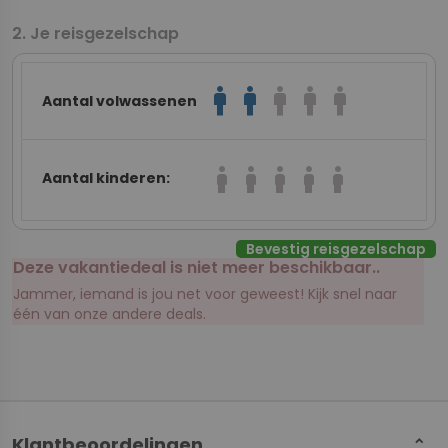
Je reisgezelschap
man
man
man
man
man
Aantal volwassenen
boy
boy
boy
boy
boy
Aantal kinderen:
Bevestig reisgezelschap
Deze vakantiedeal is niet meer beschikbaar..
Jammer, iemand is jou net voor geweest! Kijk snel naar
één van onze andere deals.
Klantbeoordelingen