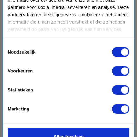
partners voor social media, adverteren en analyse. Deze
partners kunnen deze gegevens combineren met andere
informatie die u aan ze heeft verstrekt of die ze hebben
verzameld op basis van uw gebruik van hun services.
Beoordelingen
Hut
star
star
star
star
star
Toestemmingsselectie
Noodzakelijk
Entertainment
star
star
star
star
star
Voorkeuren
Familievriendelijk
star
star
star
star
star
Statistieken
Eten
star
star
star
star
star
Service
Marketing
star
star
star
star
star
Prijs/Kwaliteit
star
star
star
star
star
Alles toestaan