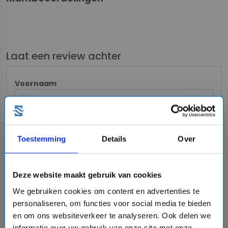
Laat een review achter
Voornaam
Emailadres
Toestemming
Details
Over
Jouw ervaring in een zin
Deze website maakt gebruik van cookies
We gebruiken cookies om content en advertenties te
Jouw ervaring
personaliseren, om functies voor social media te bieden
en om ons websiteverkeer te analyseren. Ook delen we
informatie over uw gebruik van onze site met onze