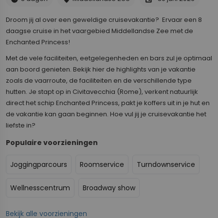
Droom jij al over een geweldige cruisevakantie? Ervaar een 8
daagse cruise in het vaargebied Middellandse Zee met de
Enchanted Princess!
Met de vele faciliteiten, eetgelegenheden en bars zul je optimaal
aan boord genieten. Bekijk hier de highlights van je vakantie
zoals de vaarroute, de faciliteiten en de verschillende type
hutten. Je stapt op in Civitavecchia (Rome), verkent natuurlijk
direct het schip Enchanted Princess, pakt je koffers uit in je hut en
de vakantie kan gaan beginnen. Hoe vul jij je cruisevakantie het
liefste in?
Populaire voorzieningen
Joggingparcours
Roomservice
Turndownservice
Wellnesscentrum
Broadway show
Bekijk alle voorzieningen