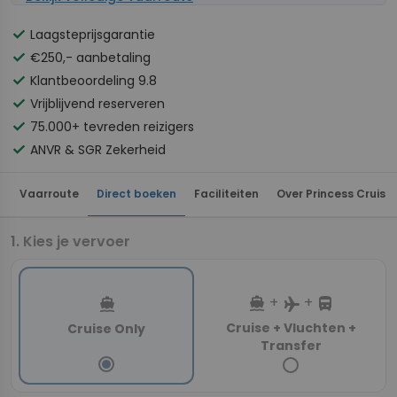
check
Laagsteprijsgarantie
check
€250,- aanbetaling
check
Klantbeoordeling 9.8
check
Vrijblijvend reserveren
check
75.000+ tevreden reizigers
check
ANVR & SGR Zekerheid
Vaarroute
Direct boeken
Faciliteiten
Over Princess Cruise
Kies je vervoer
directions_boat
directions_bus
+
+
directions_boat
flight
Cruise + Vluchten +
Cruise Only
Transfer