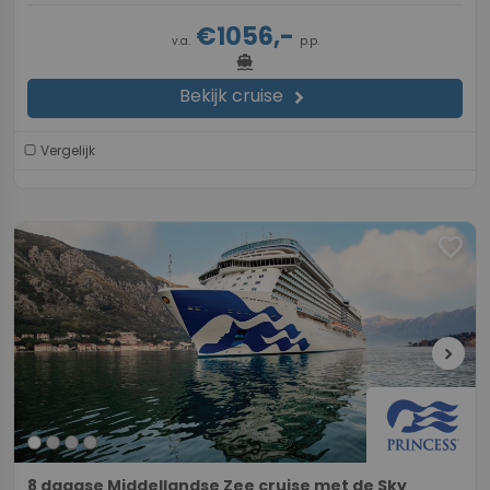
€1056,-
v.a.
p.p.
directions_boat
Bekijk cruise
chevron_right
Vergelijk
favorite
chevron_right
8 daagse Middellandse Zee cruise met de Sky