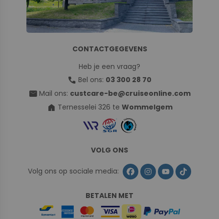
CONTACTGEGEVENS
Heb je een vraag?
call
Bel ons:
03 300 28 70
mail
Mail ons:
custcare-be@cruiseonline.com
home
Ternesselei 326 te
Wommelgem
VOLG ONS
Volg ons op sociale media:
BETALEN MET