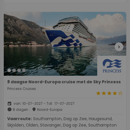
favorite
chevron_right
8 daagse Noord-Europa cruise met de Sky Princess
Princess Cruises
star
star
star
star
star_border
event
van: 10-07-2027 - Tot: 17-07-2027
schedule
place
8 dagen
Noord-Europa
Vaarroute:
Southampton, Dag op Zee, Haugesund,
Skjolden, Olden, Stavanger, Dag op Zee, Southampton