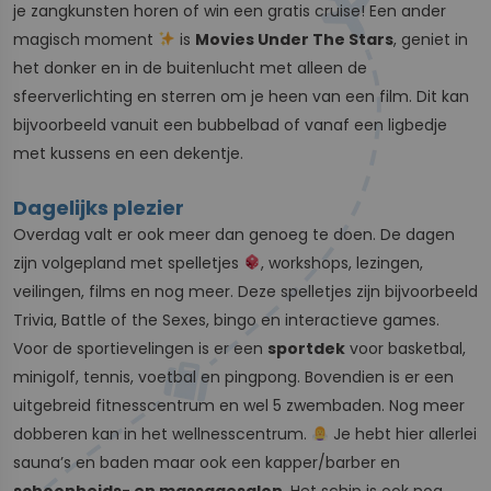
je zangkunsten horen of win een gratis cruise! Een ander
magisch moment
is
Movies Under The Stars
, geniet in
het donker en in de buitenlucht met alleen de
sfeerverlichting en sterren om je heen van een film. Dit kan
bijvoorbeeld vanuit een bubbelbad of vanaf een ligbedje
met kussens en een dekentje.
Dagelijks plezier
Overdag valt er ook meer dan genoeg te doen. De dagen
zijn volgepland met spelletjes
, workshops, lezingen,
veilingen, films en nog meer. Deze spelletjes zijn bijvoorbeeld
Trivia, Battle of the Sexes, bingo en interactieve games.
Voor de sportievelingen is er een
sportdek
voor basketbal,
minigolf, tennis, voetbal en pingpong. Bovendien is er een
uitgebreid fitnesscentrum en wel 5 zwembaden. Nog meer
dobberen kan in het wellnesscentrum.
Je hebt hier allerlei
sauna’s en baden maar ook een kapper/barber en
schoonheids- en massagesalon
. Het schip is ook nog