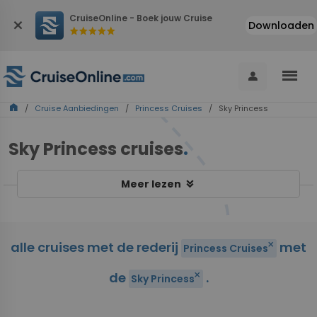
CruiseOnline - Boek jouw Cruise
close
Downloaden
star
star
star
star
star
menu
person
home
/
Cruise Aanbiedingen
/
Princess Cruises
/ Sky Princess
Sky Princess cruises
.
keyboard_double_arrow_down
Meer lezen
alle cruises met de rederij
met
close
Princess Cruises
de
.
close
Sky Princess