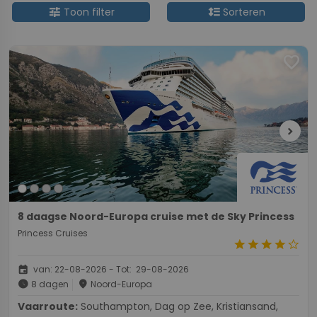
tune
format_line_spacing
Toon filter
Sorteren
favorite
chevron_right
8 daagse Noord-Europa cruise met de Sky Princess
Princess Cruises
star
star
star
star
star_border
event
van: 22-08-2026 - Tot: 29-08-2026
schedule
place
8 dagen
Noord-Europa
Vaarroute:
Southampton, Dag op Zee, Kristiansand,