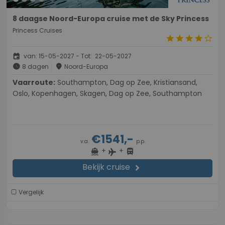
8 daagse Noord-Europa cruise met de Sky Princess
Princess Cruises
star
star
star
star
star_border
event
van: 15-05-2027 - Tot: 22-05-2027
schedule
place
8 dagen
Noord-Europa
Vaarroute:
Southampton, Dag op Zee, Kristiansand,
Oslo, Kopenhagen, Skagen, Dag op Zee, Southampton
€1541,-
v.a.
p.p.
+
+
directions_boat
directions_bus
flight
Bekijk cruise
chevron_right
Vergelijk