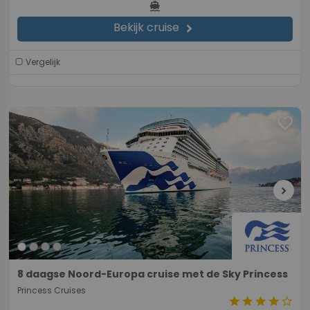
directions_boat
Bekijk cruise
chevron_right
Vergelijk
favorite
chevron_right
8 daagse Noord-Europa cruise met de Sky Princess
Princess Cruises
star
star
star
star
star_border