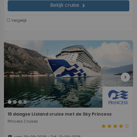
Bekijk cruise
chevron_right
Vergelijk
favorite
chevron_right
15 daagse IJsland cruise met de Sky Princess
Princess Cruises
star
star
star
star
star_border
event
van: 29-08-2026 - Tot: 12-09-2026