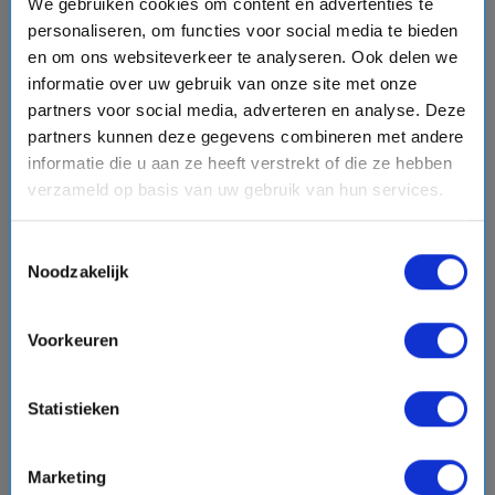
We gebruiken cookies om content en advertenties te
Princess Cruises
personaliseren, om functies voor social media te bieden
star
star
star
star
star_border
en om ons websiteverkeer te analyseren. Ook delen we
event
van: 12-09-2026 - Tot: 26-09-2026
informatie over uw gebruik van onze site met onze
schedule
place
15 dagen
Oostzee & Baltische staten
partners voor social media, adverteren en analyse. Deze
Vaarroute:
Southampton, Dag op Zee, Skagen,
partners kunnen deze gegevens combineren met andere
Kopenhagen, Warnemunde, Dag op Zee, Stockholm,
informatie die u aan ze heeft verstrekt of die ze hebben
Stockholm, Tallinn, Helsinki, Visby, Dag op Zee, Dag op
verzameld op basis van uw gebruik van hun services.
Zee, Zeebrugge, Southampton
€2851,-
Toestemmingsselectie
v.a.
p.p.
Noodzakelijk
+
+
directions_boat
directions_bus
flight
Bekijk cruise
chevron_right
Voorkeuren
Vergelijk
Statistieken
favorite
Marketing