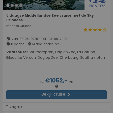
8 daagse Middellandse Zee cruise met de Sky
Princess
Princess Cruises
star
star
star
star
star_border
event
van: 27-05-2028 - Tot: 03-06-2028
schedule
place
8 dagen
Middellandse Zee
Vaarroute:
Southampton, Dag op Zee, La Coruna,
Bilbao, Le Verdon, Dag op Zee, Cherbourg, Southampton
€1052,-
v.a.
p.p.
directions_boat
Bekijk cruise
chevron_right
Vergelijk