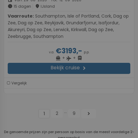
schedule
place
15 dagen
IJsland
Vaarroute:
Southampton, Isle of Portland, Cork, Dag op
Zee, Dag op Zee, Reykjavik, Grundarfjorrur, Isafjordur,
Akureyri, Dag op Zee, Lerwick, Kirkwall, Dag op Zee,
Zeebrugge, Southampton
€3193,-
v.a.
p.p.
+
+
directions_boat
directions_bus
flight
Bekijk cruise
chevron_right
Vergelijk
...
2
9
chevron_right
1
De genoemde prijzen zijn per persoon op basis van de meest voordelige 2-
persoonshut.