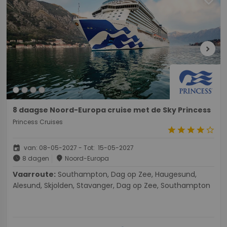
chevron_right
8 daagse Noord-Europa cruise met de Sky Princess
Princess Cruises
star
star
star
star
star_border
event
van: 08-05-2027 - Tot: 15-05-2027
schedule
place
8 dagen
Noord-Europa
Vaarroute:
Southampton, Dag op Zee, Haugesund,
Alesund, Skjolden, Stavanger, Dag op Zee, Southampton