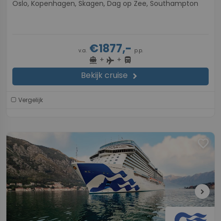
Oslo, Kopenhagen, Skagen, Dag op Zee, Southampton
€1877,-
v.a.
p.p.
+
+
directions_boat
directions_bus
flight
Bekijk cruise
chevron_right
Vergelijk
favorite
chevron_right