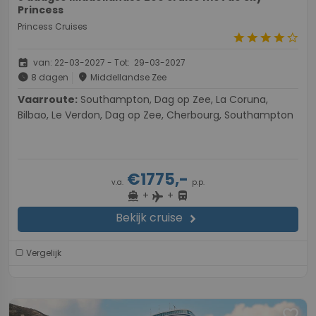
Princess
Princess Cruises
star
star
star
star
star_border
event
van: 22-03-2027 - Tot: 29-03-2027
schedule
place
8 dagen
Middellandse Zee
Vaarroute:
Southampton, Dag op Zee, La Coruna,
Bilbao, Le Verdon, Dag op Zee, Cherbourg, Southampton
€1775,-
v.a.
p.p.
+
+
directions_boat
directions_bus
flight
Bekijk cruise
chevron_right
Vergelijk
favorite