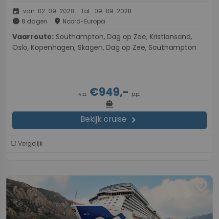
event
van: 02-09-2028 - Tot: 09-09-2028
schedule
place
8 dagen
Noord-Europa
Vaarroute:
Southampton, Dag op Zee, Kristiansand,
Oslo, Kopenhagen, Skagen, Dag op Zee, Southampton
€949,-
v.a.
p.p.
directions_boat
Bekijk cruise
chevron_right
Vergelijk
favorite