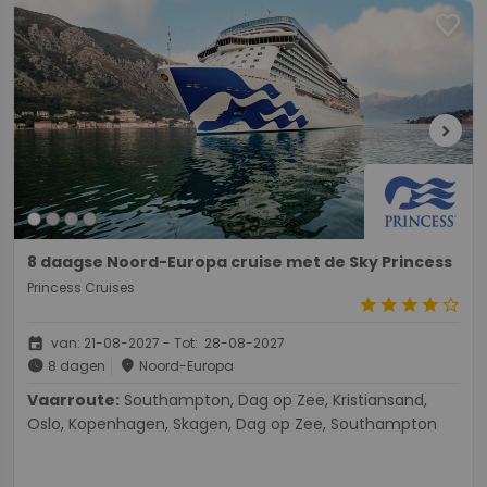
favorite
chevron_right
8 daagse Noord-Europa cruise met de Sky Princess
Princess Cruises
star
star
star
star
star_border
event
van: 21-08-2027 - Tot: 28-08-2027
schedule
place
8 dagen
Noord-Europa
Vaarroute:
Southampton, Dag op Zee, Kristiansand,
Oslo, Kopenhagen, Skagen, Dag op Zee, Southampton