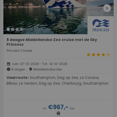
chevron_right
8 daagse Middellandse Zee cruise met de Sky
Princess
Princess Cruises
star
star
star
star
star_border
event
van: 07-10-2028 - Tot: 14-10-2028
schedule
place
8 dagen
Middellandse Zee
Vaarroute:
Southampton, Dag op Zee, La Coruna,
Bilbao, Le Verdon, Dag op Zee, Cherbourg, Southampton
€967,-
v.a.
p.p.
directions_boat