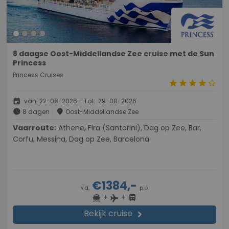
8 daagse Oost-Middellandse Zee cruise met de Sun
Princess
Princess Cruises
star
star
star
star
star_border
event
van: 22-08-2026 - Tot: 29-08-2026
schedule
place
8 dagen
Oost-Middellandse Zee
Vaarroute:
Athene, Fira (Santorini), Dag op Zee, Bar,
Corfu, Messina, Dag op Zee, Barcelona
€1384,-
v.a.
p.p.
+
+
directions_boat
directions_bus
flight
Bekijk cruise
chevron_right