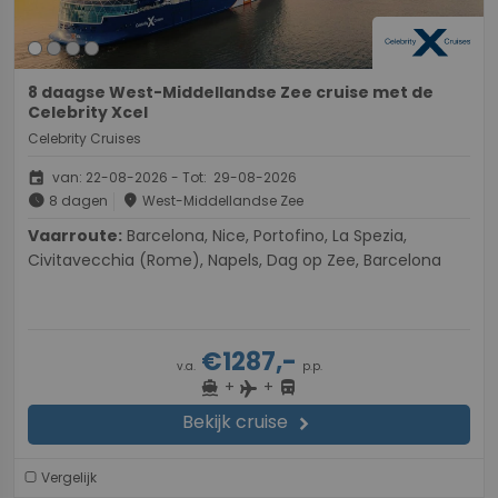
8 daagse West-Middellandse Zee cruise met de
Celebrity Xcel
Celebrity Cruises
event
van: 22-08-2026 - Tot: 29-08-2026
schedule
place
8 dagen
West-Middellandse Zee
Vaarroute:
Barcelona, Nice, Portofino, La Spezia,
Civitavecchia (Rome), Napels, Dag op Zee, Barcelona
€1287,-
v.a.
p.p.
+
+
directions_boat
directions_bus
flight
Bekijk cruise
chevron_right
Vergelijk