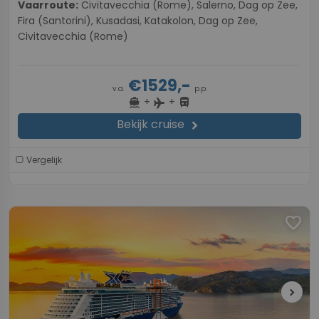
Vaarroute:
Civitavecchia (Rome), Salerno, Dag op Zee,
Fira (Santorini), Kusadasi, Katakolon, Dag op Zee,
Civitavecchia (Rome)
€1529,-
v.a.
p.p.
+
+
directions_boat
directions_bus
flight
Bekijk cruise
chevron_right
Vergelijk
favorite
chevron_right