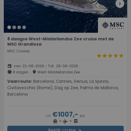
chevron_right
8 daagse West-Middellandse Zee cruise met de
MSC Grandiosa
MSC Cruises
star
star
star
star
star
event
van: 22-08-2026 - Tot: 29-08-2026
schedule
place
8 dagen
West-Middellandse Zee
Vaarroute:
Barcelona, Cannes, Genua, La Spezia,
Civitavecchia (Rome), Dag op Zee, Palma de Mallorca,
Barcelona
€1007,-
v.a.
p.p.
+
+
directions_boat
directions_bus
flight
Bekijk cruise
chevron_right