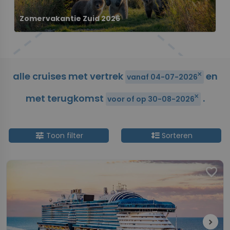
Zomervakantie Zuid 2026
alle cruises met vertrek
en
close
vanaf 04-07-2026
met terugkomst
.
close
voor of op 30-08-2026
tune
format_line_spacing
Toon filter
Sorteren
favorite
chevron_right