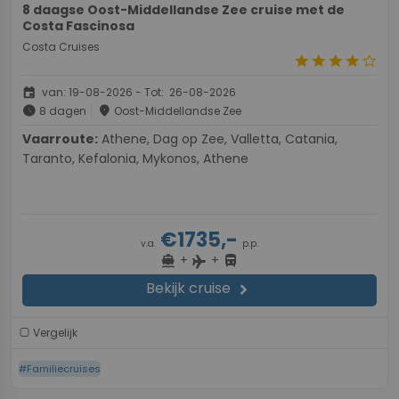
8 daagse Oost-Middellandse Zee cruise met de
Costa Fascinosa
Costa Cruises
star
star
star
star
star_border
event
van: 19-08-2026 - Tot: 26-08-2026
schedule
place
8 dagen
Oost-Middellandse Zee
Vaarroute:
Athene, Dag op Zee, Valletta, Catania,
Taranto, Kefalonia, Mykonos, Athene
€1735,-
v.a.
p.p.
+
+
directions_boat
directions_bus
flight
Bekijk cruise
chevron_right
Vergelijk
#Familiecruises