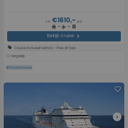
€1610,-
v.a.
p.p.
+
+
directions_boat
directions_bus
flight
Bekijk cruise
chevron_right
sell
Cruise inclusief extra's - Free at Sea
Vergelijk
#Familiecruises
favorite
chevron_right