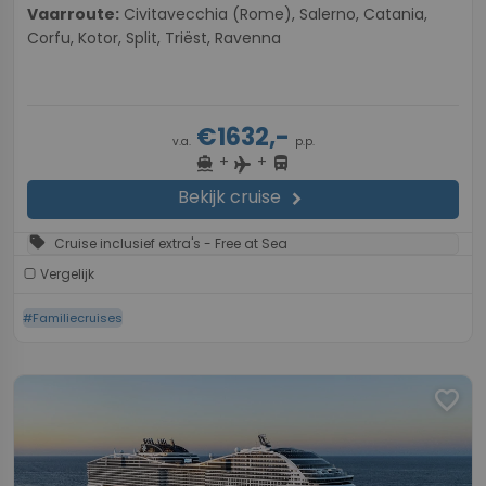
Vaarroute:
Civitavecchia (Rome), Salerno, Catania,
Corfu, Kotor, Split, Triëst, Ravenna
€1632,-
v.a.
p.p.
+
+
directions_boat
directions_bus
flight
Bekijk cruise
chevron_right
sell
Cruise inclusief extra's - Free at Sea
Vergelijk
#Familiecruises
favorite