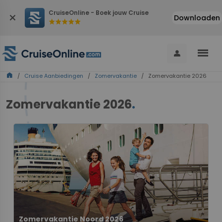
CruiseOnline - Boek jouw Cruise
close
Downloaden
star
star
star
star
star
menu
person
home
/
Cruise Aanbiedingen
/
Zomervakantie
/ Zomervakantie 2026
Zomervakantie 2026
.
Zomervakantie Noord 2026