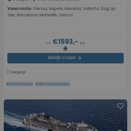
Vaarroute:
Genua, Napels, Messina, Valletta, Dag op
Zee, Barcelona, Marseille, Genua
€1593,-
v.a.
p.p.
directions_boat
Bekijk cruise
chevron_right
Vergelijk
#Familiecruises
#LNG cruiseschepen
favorite