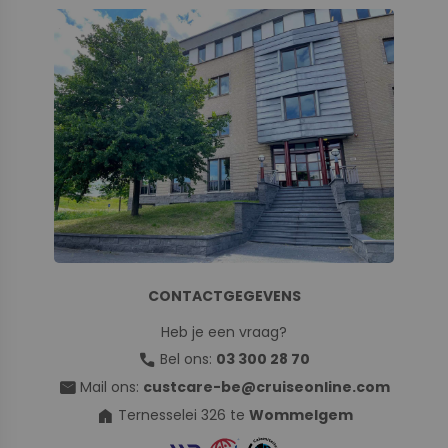
CONTACTGEGEVENS
Heb je een vraag?
call
Bel ons:
03 300 28 70
mail
Mail ons:
custcare-be@cruiseonline.com
home
Ternesselei 326 te
Wommelgem