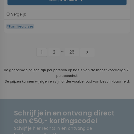
Vergelijk
#Familiecruises
...
2
26
chevron_right
1
De genoemde prijzen zijn per persoon op basis van de meest voordelige 2-
persoonshut.
De prijzen kunnen wijzigen en zijn onder voorbehoud van beschikbaarheid.
Schrijf je in en ontvang direct
een €50,- kortingscode!
Schrijf je hier rechts in en ontvang de