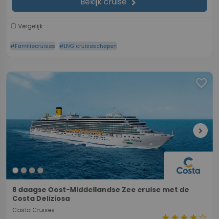
Bekijk cruise
chevron_right
Vergelijk
#Familiecruises
#LNG cruiseschepen
favorite
chevron_right
8 daagse Oost-Middellandse Zee cruise met de
Costa Deliziosa
Costa Cruises
star
star
star
star
star_border