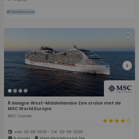
#Familiecruises
favorite
chevron_right
8 daagse West-Middellandse Zee cruise met de
MSC World Europa
MSC Cruises
star
star
star
star
star_border
event
van: 23-08-2026 - Tot: 30-08-2026
schedule
place
8 dagen
West-Middellandse Zee