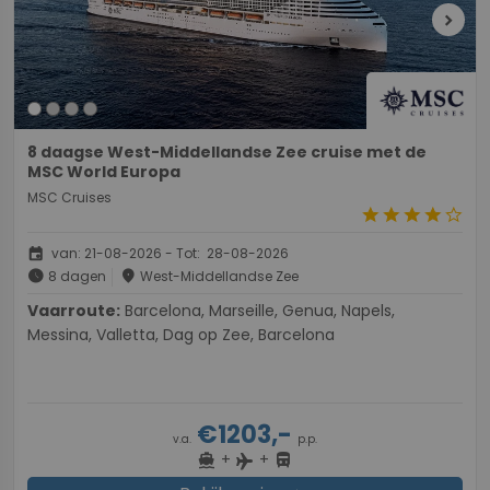
chevron_right
8 daagse West-Middellandse Zee cruise met de
MSC World Europa
MSC Cruises
star
star
star
star
star_border
event
van: 21-08-2026 - Tot: 28-08-2026
schedule
place
8 dagen
West-Middellandse Zee
Vaarroute:
Barcelona, Marseille, Genua, Napels,
Messina, Valletta, Dag op Zee, Barcelona
€1203,-
v.a.
p.p.
+
+
directions_boat
directions_bus
flight