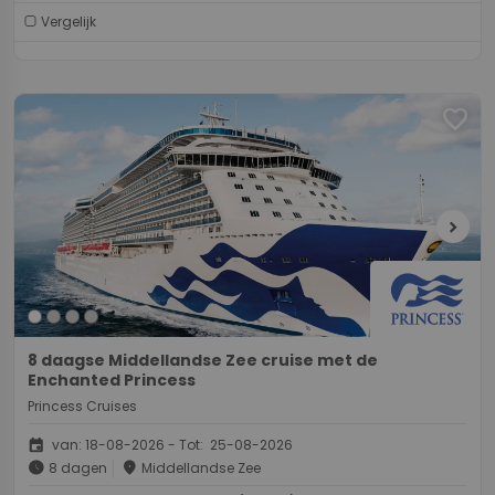
Vergelijk
favorite
chevron_right
8 daagse Middellandse Zee cruise met de
Enchanted Princess
Princess Cruises
event
van: 18-08-2026 - Tot: 25-08-2026
schedule
place
8 dagen
Middellandse Zee