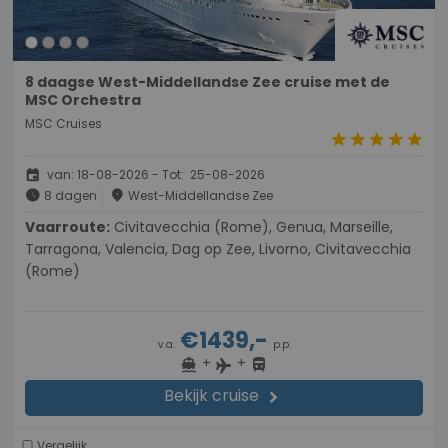
8 daagse West-Middellandse Zee cruise met de
MSC Orchestra
MSC Cruises
star
star
star
star
star
event
van: 18-08-2026 - Tot: 25-08-2026
schedule
place
8 dagen
West-Middellandse Zee
Vaarroute:
Civitavecchia (Rome), Genua, Marseille,
Tarragona, Valencia, Dag op Zee, Livorno, Civitavecchia
(Rome)
€1439,-
v.a.
p.p.
+
+
directions_boat
directions_bus
flight
Bekijk cruise
chevron_right
Vergelijk