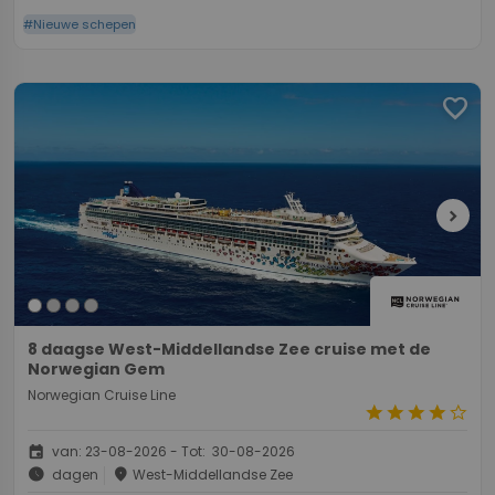
#Nieuwe schepen
favorite
chevron_right
8 daagse West-Middellandse Zee cruise met de
Norwegian Gem
Norwegian Cruise Line
star
star
star
star
star_border
event
van: 23-08-2026 - Tot: 30-08-2026
schedule
place
dagen
West-Middellandse Zee