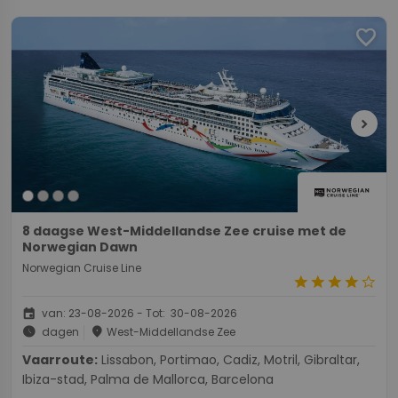
favorite
chevron_right
8 daagse West-Middellandse Zee cruise met de
Norwegian Dawn
Norwegian Cruise Line
star
star
star
star
star_border
event
van: 23-08-2026 - Tot: 30-08-2026
schedule
place
dagen
West-Middellandse Zee
Vaarroute:
Lissabon, Portimao, Cadiz, Motril, Gibraltar,
Ibiza-stad, Palma de Mallorca, Barcelona