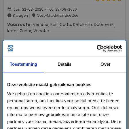
event
van: 22-08-2026 - Tot: 29-08-2026
schedule
place
8 dagen
Oost-Middellandse Zee
Vaarroute:
Venetie, Bari, Corfu, Kefalonia, Dubrovnik,
Kotor, Zadar, Venetie
€1701,-
v.a.
p.p.
+
+
directions_boat
directions_bus
flight
Toestemming
Details
Over
Bekijk cruise
chevron_right
sell
Deze website maakt gebruik van cookies
Volpension - Last minute
Vergelijk
We gebruiken cookies om content en advertenties te
personaliseren, om functies voor social media te bieden
#Familiecruises
en om ons websiteverkeer te analyseren. Ook delen we
informatie over uw gebruik van onze site met onze
partners voor social media, adverteren en analyse. Deze
favorite
partners kunnen deze gegevens combineren met andere