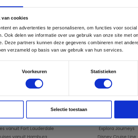
n €50,- kortingscode!
mail
ect!
 van cookies
tent en advertenties te personaliseren, om functies voor socia
. Ook delen we informatie over uw gebruik van onze site met on
VERTREKHAVENS
REDERIJEN
e. Deze partners kunnen deze gegevens combineren met andere 
bben verzameld op basis van uw gebruik van hun services.
uises vanuit Rotterdam
Virgin Voyages
ises vanuit Amsterdam
MSC Cruises
ruises vanuit IJmuiden
Costa Cruises
Voorkeuren
Statistieken
vanuit Civitavecchia (Rome)
Norwegian Cruise Lin
uises vanuit Barcelona
Holland America Lin
ruises vanuit Venetie
AIDA Cruises
Cruises vanuit Dubai
Royal Caribbean
Selectie toestaan
Cruises vanuit Miami
Celebrity Cruises
ruises vanuit Marseille
Princess Cruises
es vanuit Fort Lauderdale
Explora Journeys
ruises vanuit Hamburg
Disney Cruise Line