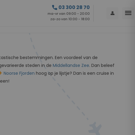
call
03 300 28 70
menu
person
ma-vr van 09:00 - 20:00
za-zo van 10:00 - 18:00
tastische bestemmingen. Een voordeel van de
gevarieerde steden in de
Middellandse Zee
. Dan beleef
Noorse Fjorden
hoog op je lijstje? Dan is een cruise in
reen!