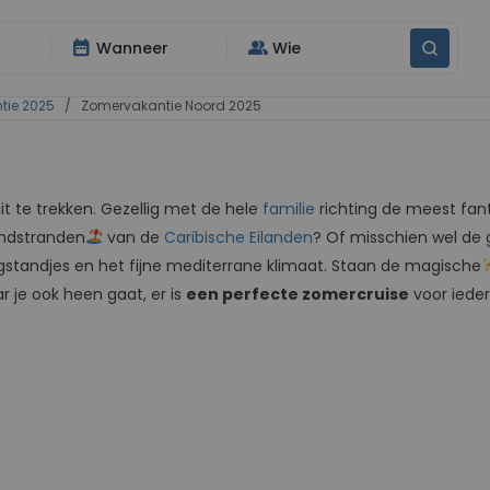
date_range
group
Wanneer
Wie
tie 2025
/ Zomervakantie Noord 2025
t te trekken. Gezellig met de hele
familie
richting de meest fan
andstranden
van de
Caribische Eilanden
? Of misschien wel de 
ogstandjes en het fijne mediterrane klimaat. Staan de magische
r je ook heen gaat, er is
een perfecte zomercruise
voor iede