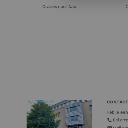
Cruises naar Azië
C
CONTACT
Heb je ee
call
Bel ons