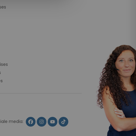
ses
ises
s
es
ciale media: