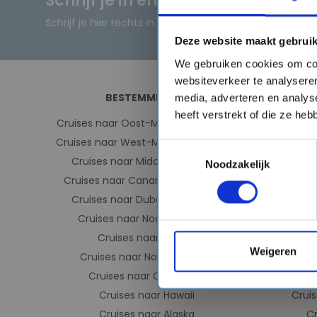
Schrijf je in en ontvang direct ee
Schrijf je hier rechts in en ontvang de kortingscode dir
Deze website maakt gebruik
We gebruiken cookies om con
websiteverkeer te analyseren
BESTEMMINGEN
media, adverteren en analys
heeft verstrekt of die ze he
Cruises naar Oost-Middellandse Zee
Cr
Cruises naar West-Middellandse Zee
Cru
Toestemmingsselectie
Cruises naar Middellandse Zee
C
Noodzakelijk
Cruises naar Canarische eilanden
Cruises 
Cruises naar Dubai & Emiraten
Cr
Cruises naar Noorse Fjorden
C
Cruises naar IJsland
Weigeren
Cruises naar Noord-Europa
Cruises naar Caribbean
C
Cruises naar Hawaii
Cruis
Cruises naar Alaska
C