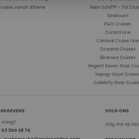
ruises vanuit Athene
Mein Schiff® - TUI Crui
Seabourn
P&O Cruises
Cunard Line
Carnival Cruise Line
Oceania Cruises
Silversea Cruises
Regent Seven Seas Cru
Hapag-Lloyd Cruise
Celebrity River Cruis
GEGEVENS
VOLG ONS
n vraag?
Volg ons op so
:
03 300 28 70