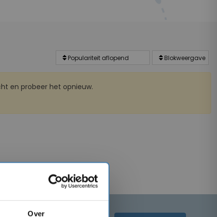
ht en probeer het opnieuw.
Over