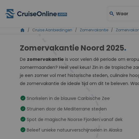
search
Waar
home
/
Cruise Aanbiedingen
/
Zomervakantie
/
Zomervakan
Zomervakantie Noord 2025
.
De
zomervakantie
is voor velen dé periode om eropui
zomermaanden? Heel veel keus! Zin in de tropische z
je een zomer vol met historische steden, culinaire ho
de zomervakantie de ideale tijd om dit te beleven. Waa
check_circle
Snorkelen in de blauwe Caribische Zee
check_circle
Struinen door de Mediterrane steden
check_circle
Spot de magische Noorse Fjorden vanaf dek
check_circle
Beleef unieke natuurverschijnselen in Alaska