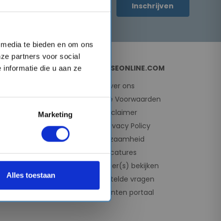
Inschrijven
l media te bieden en om ons
ze partners voor social
OVER CRUISEONLINE.COM
informatie die u aan ze
Over ons
Algemene Voorwaarden
Disclaimer
Marketing
e
AVG Privacy Policy
e
Duurzaamheid
Vacatures
Mijn dossier(s) bekijken
Alles toestaan
Veelgestelde vragen
Reisagenten portaal