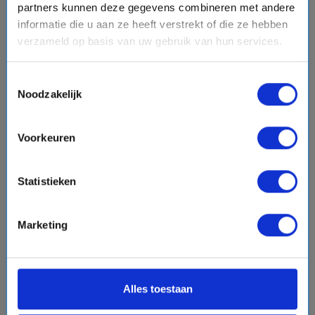
BESTEMMINGEN
partners kunnen deze gegevens combineren met andere
informatie die u aan ze heeft verstrekt of die ze hebben
VERTREKHAVENS
verzameld op basis van uw gebruik van hun services.
REDERIJEN
Toestemmingsselectie
Noodzakelijk
OVER CRUISEONLINE.COM
Voorkeuren
Statistieken
Marketing
Alles toestaan