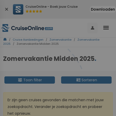
CruiseOnline - Boek jouw Cruise
close
Downloaden
star
star
star
star
star
menu
person
home
/
Cruise Aanbiedingen
/
Zomervakantie
/
Zomervakantie
2025
/ Zomervakantie Midden 2025
Zomervakantie Midden 2025
.
tune
format_line_spacing
Toon filter
Sorteren
Er zijn geen cruises gevonden die matchen met jouw
zoekopdracht. Verander je zoekopdracht en probeer
het opnieuw.