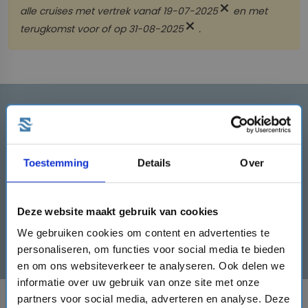
close
alle cruises met vertrek
vanaf 19-07-2025
en met
close
terugkomst
voor of op 31-08-2025
.
Schrijf je in en ontvang direct
een €50,- kortingscode!
Schrijf je hier rechts in en ontvang de
Toestemming
Details
Over
kortingscode direct!
mail
Deze website maakt gebruik van cookies
We gebruiken cookies om content en advertenties te
Inschrijven
personaliseren, om functies voor social media te bieden
en om ons websiteverkeer te analyseren. Ook delen we
informatie over uw gebruik van onze site met onze
partners voor social media, adverteren en analyse. Deze