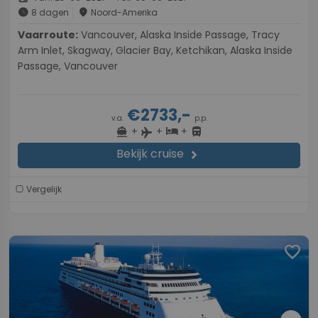
schedule
place
8 dagen
Noord-Amerika
Vaarroute:
Vancouver, Alaska Inside Passage, Tracy
Arm Inlet, Skagway, Glacier Bay, Ketchikan, Alaska Inside
Passage, Vancouver
€2733,-
v.a.
p.p.
+
+
+
directions_boat
hotel
directions_bus
flight
Bekijk cruise
chevron_right
Vergelijk
favorite