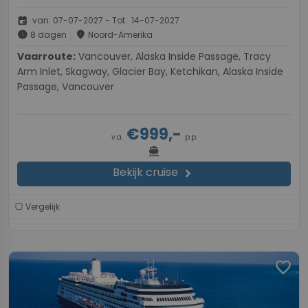
event
van: 07-07-2027 - Tot: 14-07-2027
schedule
place
8 dagen
Noord-Amerika
Vaarroute:
Vancouver, Alaska Inside Passage, Tracy
Arm Inlet, Skagway, Glacier Bay, Ketchikan, Alaska Inside
Passage, Vancouver
€999,-
v.a.
p.p.
directions_boat
Bekijk cruise
chevron_right
Vergelijk
favorite