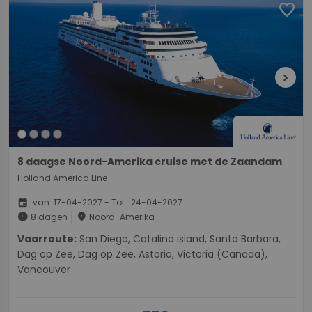
favorite
chevron_right
8 daagse Noord-Amerika cruise met de Zaandam
Holland America Line
event
van: 17-04-2027 - Tot: 24-04-2027
schedule
place
8 dagen
Noord-Amerika
Vaarroute:
San Diego, Catalina island, Santa Barbara,
Dag op Zee, Dag op Zee, Astoria, Victoria (Canada),
Vancouver