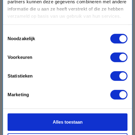
partners kunnen deze gegevens combineren met andere
informatie die u aan ze heeft verstrekt of die ze hebben
€2357,-
verzameld op basis van uw gebruik van hun services.
v.a.
p.p.
+
+
+
directions_boat
hotel
directions_bus
flight
Bekijk cruise
chevron_right
Toestemmingsselectie
Noodzakelijk
Vergelijk
Voorkeuren
favorite
Statistieken
Marketing
chevron_right
Alles toestaan