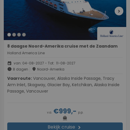
chevron_right
8 daagse Noord-Amerika cruise met de Zaandam
Holland America Line
event
van: 04-08-2027 - Tot: 11-08-2027
schedule
place
8 dagen
Noord-Amerika
Vaarroute:
Vancouver, Alaska Inside Passage, Tracy
Arm Inlet, Skagway, Glacier Bay, Ketchikan, Alaska Inside
Passage, Vancouver
€999,-
v.a.
p.p.
directions_boat
Bekijk cruise
chevron_right