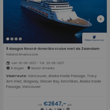
chevron_right
8 daagse Noord-Amerika cruise met de Zaandam
Holland America Line
event
van: 16-06-2027 - Tot: 23-06-2027
schedule
place
8 dagen
Noord-Amerika
Vaarroute:
Vancouver, Alaska Inside Passage, Tracy
Arm Inlet, Skagway, Glacier Bay, Ketchikan, Alaska Inside
Passage, Vancouver
€2647,-
v.a.
p.p.
+
+
+
directions_boat
hotel
directions_bus
flight