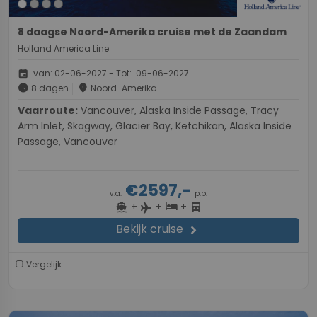
8 daagse Noord-Amerika cruise met de Zaandam
Holland America Line
event
van: 02-06-2027 - Tot: 09-06-2027
schedule
place
8 dagen
Noord-Amerika
Vaarroute:
Vancouver, Alaska Inside Passage, Tracy
Arm Inlet, Skagway, Glacier Bay, Ketchikan, Alaska Inside
Passage, Vancouver
€2597,-
v.a.
p.p.
+
+
+
directions_boat
hotel
directions_bus
flight
Bekijk cruise
chevron_right
Vergelijk