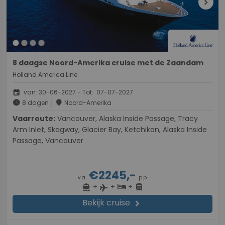
chevron_right
8 daagse Noord-Amerika cruise met de Zaandam
Holland America Line
event
van: 30-06-2027 - Tot: 07-07-2027
schedule
place
8 dagen
Noord-Amerika
Vaarroute:
Vancouver, Alaska Inside Passage, Tracy
Arm Inlet, Skagway, Glacier Bay, Ketchikan, Alaska Inside
Passage, Vancouver
€2245,-
v.a.
p.p.
+
+
+
directions_boat
hotel
directions_bus
flight
Bekijk cruise
chevron_right