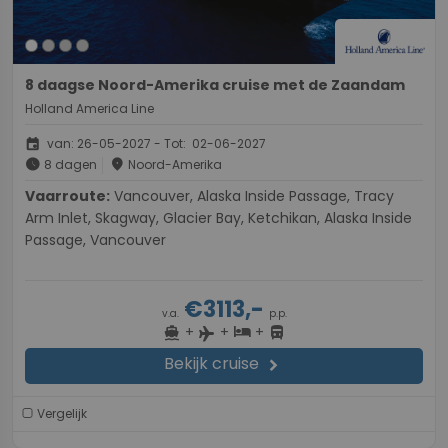
8 daagse Noord-Amerika cruise met de Zaandam
Holland America Line
event
van: 26-05-2027 - Tot: 02-06-2027
schedule
place
8 dagen
Noord-Amerika
Vaarroute:
Vancouver, Alaska Inside Passage, Tracy
Arm Inlet, Skagway, Glacier Bay, Ketchikan, Alaska Inside
Passage, Vancouver
€3113,-
v.a.
p.p.
+
+
+
directions_boat
hotel
directions_bus
flight
Bekijk cruise
chevron_right
Vergelijk