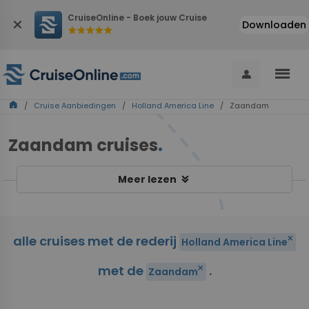
CruiseOnline - Boek jouw Cruise
close
Downloaden
star
star
star
star
star
menu
person
home
/
Cruise Aanbiedingen
/
Holland America Line
/ Zaandam
Zaandam cruises
.
keyboard_double_arrow_down
Meer lezen
alle cruises met de rederij
close
Holland America Line
met de
.
close
Zaandam