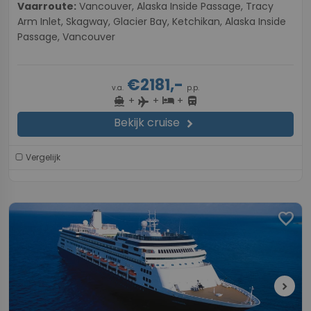
Vaarroute:
Vancouver, Alaska Inside Passage, Tracy
Arm Inlet, Skagway, Glacier Bay, Ketchikan, Alaska Inside
Passage, Vancouver
€2181,-
v.a.
p.p.
+
+
+
directions_boat
hotel
directions_bus
flight
Bekijk cruise
chevron_right
Vergelijk
favorite
chevron_right