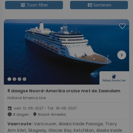
tune
format_line_spacing
Toon filter
Sorteren
favorite
chevron_right
8 daagse Noord-Amerika cruise met de Zaandam
Holland America Line
event
van: 12-05-2027 - Tot: 19-05-2027
schedule
place
8 dagen
Noord-Amerika
Vaarroute:
Vancouver, Alaska Inside Passage, Tracy
Arm Inlet, Skagway, Glacier Bay, Ketchikan, Alaska Inside