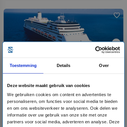
favorite
chevron_right
Toestemming
Details
Over
8 daagse Noord-Amerika cruise met de Zaandam
Holland America Line
Deze website maakt gebruik van cookies
event
van: 09-06-2027 - Tot: 16-06-2027
We gebruiken cookies om content en advertenties te
schedule
place
8 dagen
Noord-Amerika
personaliseren, om functies voor social media te bieden
en om ons websiteverkeer te analyseren. Ook delen we
Vaarroute:
Vancouver, Alaska Inside Passage, Tracy
Arm Inlet, Skagway, Glacier Bay, Ketchikan, Alaska Inside
informatie over uw gebruik van onze site met onze
Passage, Vancouver
partners voor social media, adverteren en analyse. Deze