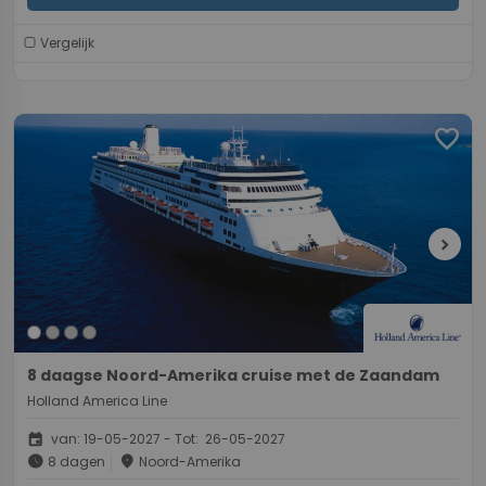
Vergelijk
favorite
chevron_right
8 daagse Noord-Amerika cruise met de Zaandam
Holland America Line
event
van: 19-05-2027 - Tot: 26-05-2027
schedule
place
8 dagen
Noord-Amerika