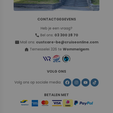
CONTACTGEGEVENS
Heb je een vraag?
call
Bel ons:
03 300 28 70
mail
Mail ons:
custcare-be@cruiseonline.com
home
Ternesselei 326 te
Wommelgem
VOLG ONS
Volg ons op sociale media:
BETALEN MET