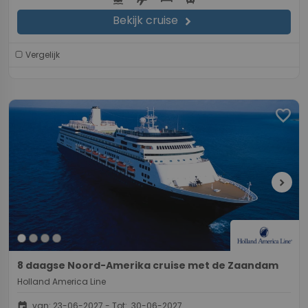
Bekijk cruise
chevron_right
Vergelijk
favorite
chevron_right
8 daagse Noord-Amerika cruise met de Zaandam
Holland America Line
event
van: 23-06-2027 - Tot: 30-06-2027