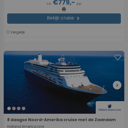
€779,-
v.a.
p.p.
directions_boat
Bekijk cruise
chevron_right
Vergelijk
favorite
chevron_right
8 daagse Noord-Amerika cruise met de Zaandam
Holland America Line