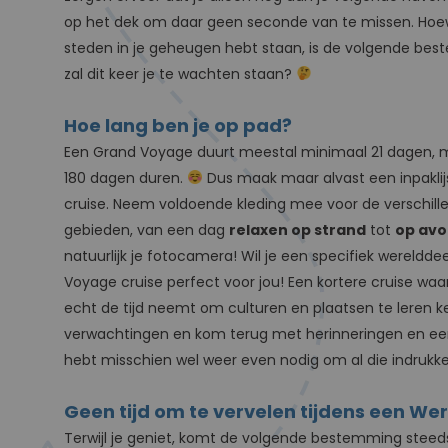
op het dek om daar geen seconde van te missen. Hoewe
steden in je geheugen hebt staan, is de volgende bes
zal dit keer je te wachten staan?
Hoe lang ben je op pad?
Een Grand Voyage duurt meestal minimaal 21 dagen, 
180 dagen duren.
Dus maak maar alvast een inpaklijs
cruise. Neem voldoende kleding mee voor de verschil
gebieden, van een dag
relaxen op strand
tot
op avo
natuurlijk je fotocamera! Wil je een specifiek wereldd
Voyage cruise perfect voor jou! Een kortere cruise waa
echt de tijd neemt om culturen en plaatsen te leren k
verwachtingen en kom terug met herinneringen en een
hebt misschien wel weer even nodig om al die indrukke
Geen tijd om te vervelen tijdens een We
Terwijl je geniet, komt de volgende bestemming steeds 