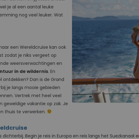
l je al een aantal leuke
temming nog veel leuker. Wat
maar een Wereldcruise kan ook
t zodat je niks vergeet op
lende weersverwachtingen en
ntuur in de wildernis
. En
eel ontdekken? Dan is de Grand
rbij je langs mooie gebieden
ennen. Vertrek met heel veel
 geweldige vakantie op zak. Je
n thuis te verwerken.
reldcruise
dichterbij. Begin je reis in Europa en reis langs het Suezkanaal