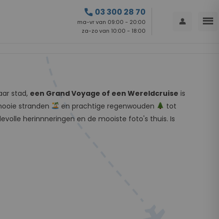
call
03 300 28 70
menu
person
ma-vr van 09:00 - 20:00
za-zo van 10:00 - 18:00
aar stad,
een Grand Voyage of een Wereldcruise
is
 mooie stranden
en prachtige regenwouden
tot
volle herinnneringen en de mooiste foto's thuis. Is