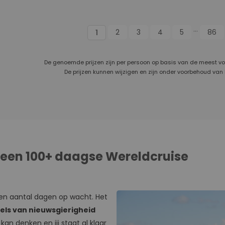
,
Visby, Tallinn, Helsinki, Tallinn,
Kotor, Corfu,
,
Stockholm, Stockholm, Visby,
(Santorini),
Gdansk, Klemensker, Aarhus,
Chania, Dag 
...
2
3
4
5
86
1
Kopenhagen, Skagen,
Civitavecch
Hardangerfjord-Passage,
Skjolden, Olden, Dag op Zee,
De genoemde prijzen zijn per persoon op basis van de meest v
rdur,
Seydisfjordur, Akureyri, Isafjordur,
De prijzen kunnen wijzigen en zijn onder voorbehoud van
Reykjavik, Isafjordur, Akureyri,
Seydisfjordur, Dag op Zee,
Kirkwall, Invergordon,
Queensferry, Dag op Zee,
Zeebrugge, Southampton,
Falmouth, Cork, Cork, Dun
Laoghaire, Belfast, Greenock,
 een 100+ daagse Wereldcruise
Dag op Zee, Southampton
een aantal dagen op wacht. Het
els van nieuwsgierigheid
an denken en jij staat al klaar