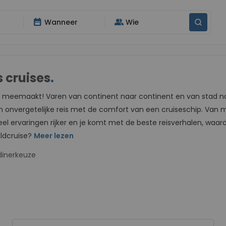
date_range
group
Wanneer
Wie
s
 cruises
.
ak meemaakt! Varen van continent naar continent en van stad n
 onvergetelijke reis met de comfort van een cruiseschip. Van
l ervaringen rijker en je komt met de beste reisverhalen, waarde
ldcruise?
Meer lezen
dinerkeuze