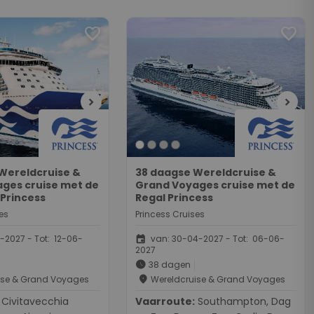
way, Greenock, Dag
op Zee, Gibraltar, Solar Eclipse,
of Portland,
Porto, Dag op Zee, Dag op Zee,
favorite
favorite
on
Dover
chevron_right
chevron_right
Wereldcruise &
38 daagse Wereldcruise &
ges cruise met de
Grand Voyages cruise met de
Princess
Regal Princess
es
Princess Cruises
event
-2027 - Tot: 12-06-
van: 30-04-2027 - Tot: 06-06-
2027
schedule
38 dagen
place
ise & Grand Voyages
Wereldcruise & Grand Voyages
vecchia
Vaarroute:
Southampton, Dag