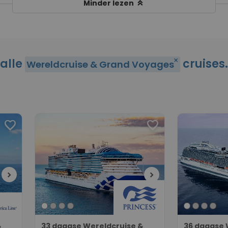
keyboard_double_arrow_up
Minder lezen
alle
cruises.
close
Wereldcruise & Grand Voyages
favorite
favorite
chevron_right
chevron_right
&
33 daagse Wereldcruise &
36 daagse 