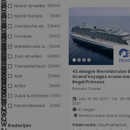
Zee, Gibraltar, Solar Eclipse,
Noord-Amerika
(9004)
Porto, Dag op Zee, Dag op Z
Noord-Europa
(5118)
Dover, Rotterdam
Canarische eilanden
(2640)
Oceanie
(1553)
Wereldcruise & Grand Voyages
(1029)
Zuid-Amerika
(4955)
Transatlantisch
(2505)
42 daagse Wereldcruise 
Azië
(2058)
Grand Voyages cruise me
Regal Princess
Afrika
(1906)
Princess Cruises
Dubai & Emiraten
(401)
event
van: 15-05-2027 - Tot: 25-0
2027
Panamakanaal
(239)
schedule
42 dagen
place
Wereldcruise & Grand Voya
Vaarroute:
Southampton,
Rederijen