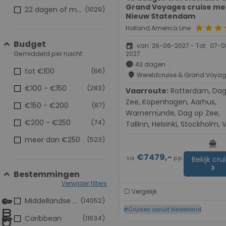
Grand Voyages cruise me
22 dagen of meer
(1029)
Nieuw Statendam
star
star
star
s
Holland America Line
Budget
event
van: 26-06-2027 - Tot: 07-0
Gemiddeld per nacht
2027
schedule
43 dagen
tot €100
(66)
place
Wereldcruise & Grand Voya
€100 - €150
(283)
Vaarroute:
Rotterdam, Dag op
Zee, Kopenhagen, Aarhus,
€150 - €200
(87)
Warnemunde, Dag op Zee,
€200 - €250
(74)
Tallinn, Helsinki, Stockholm, V
Dag op Zee, Oslo, Dag op Ze
meer dan €250
(523)
directions_boat
Dover, Rotterdam, Dag op Z
€7479,-
Kopenhagen, Aarhus, Dag o
v.a.
p.p.
Bekijk cru
chevron_right
Zee, Tilbury, Tilbury, Dag op 
Bestemmingen
Isle of Portland, le Havre (Pari
Verwijder filters
Dag op Zee, Le Verdon, Bilba
Vergelijk
Middellandse Zee
(14052)
Dag op Zee, Lissabon, Cadiz,
#Cruises vanuit Nederland
Tangier, Malaga, Dag op Zee
Caribbean
(11634)
Barcelona, Barcelona, Dag o