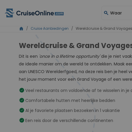
search
Waar
home
/
Cruise Aanbiedingen
/ Wereldcruise & Grand Voyage
Wereldcruise & Grand Voyages
Dit is een
'once in a lifetime opportunity'
die je niet va
de ideale manier om de wereld te ontdekken. Maak een
aan UNESCO Werelderfgoed, na deze reis ben je heel vee
het jouw moment voor een Grand Voyage of een were
check_circle
Veel restaurants om voldoende af te wisselen in je 
check_circle
Comfortabele hutten met heerlijke bedden
check_circle
Al je favoriete plaatsen bezoeken in 1 vakantie
check_circle
Een reis door de verschillende continenten