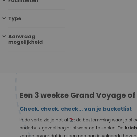
Faciliteiten
Visby, Tallinn, Helsinki, Tallinn
Stockholm, Stockholm, Visby
Gdansk, Klemensker, Aarhus,
Type
Kopenhagen, Skagen,
Hardangerfjord-Passage,
Skjolden, Olden, Dag op Zee,
Aanvraag
Seydisfjordur, Akureyri, Isafjo
mogelijkheid
Reykjavik
Een 3 weekse Grand Voyage of
Check, check, check... van je bucketlist
In de verte zie je het al
: de bestemming waar je al 
onderbuik gevoel begint al weer op te spelen. De
krieb
zorgen ervoor dat je alleen nog aan je volgende haven k