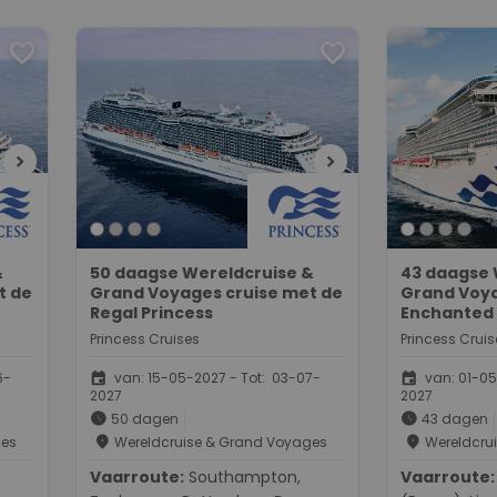
Zee, Storno
ee,
op Zee, Isle 
favorite
favorite
Southampt
chevron_right
chevron_right
&
50 daagse Wereldcruise &
43 daagse 
t de
Grand Voyages cruise met de
Grand Voya
Regal Princess
Enchanted 
Princess Cruises
Princess Cruis
event
event
6-
van: 15-05-2027 - Tot: 03-07-
van: 01-05
2027
2027
schedule
schedule
50 dagen
43 dagen
place
place
ges
Wereldcruise & Grand Voyages
Wereldcru
Vaarroute:
Southampton,
Vaarroute:
Civita