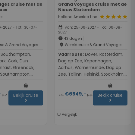
ges cruise met de
Grand Voyages cruise met de
cess
Nieuw Statendam
star
star
star
star
star
es
Holland America Line
event
-2027 - Tot: 30-07-
van: 25-06-2027 - Tot: 06-08-
2027
schedule
43 dagen
place
ise & Grand Voyages
Wereldcruise & Grand Voyages
mpton,
Vaarroute:
Dover, Rotterdam,
rk, Cork, Dun
Dag op Zee, Kopenhagen,
elfast, Greenock,
Aarhus, Warnemunde, Dag op
 Southampton,
Zee, Tallinn, Helsinki, Stockholm,
 Amsterdam, Dag op
Visby, Dag op Zee, Oslo, Dag op
directions_boat
directions_boat
g, Dag op Zee,
Zee, Dover, Rotterdam, Dag op
-
€6549,-
enhagen,
Zee, Kopenhagen, Aarhus, Dag
p.p.
v.a.
p.p.
Bekijk cruise
Bekijk cruise
chevron_right
chevron_right
, Skagen, Stavanger,
op Zee, Tilbury, Tilbury, Dag op
, Molde, Dag op Zee,
Zee, Isle of Portland, le Havre
jordur,
(Parijs), Dag op Zee, Le Verdon,
Vergelijk
r, Reykjavik,
Bilbao, Dag op Zee, Lissabon,
r, Isafjordur,
Cadiz, Tangier, Malaga, Dag op
ydisfjordur, Dag op
Zee, Barcelona, Barcelona, Dag