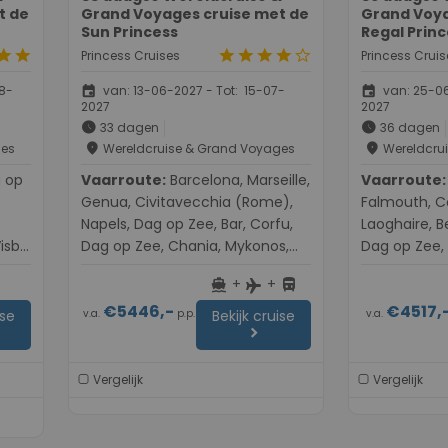
t de
Grand Voyages cruise met de
Grand Voya
Sun Princess
Regal Prin
tar
star
star
star
star
star
star_border
Princess Cruises
Princess Cruis
event
event
8-
van: 13-06-2027 - Tot: 15-07-
van: 25-06
2027
2027
schedule
schedule
33 dagen
36 dagen
place
place
ges
Wereldcruise & Grand Voyages
Wereldcru
Vaarroute:
Barcelona, Marseille,
Vaarroute:
Southa
Genua, Civitavecchia (Rome),
Falmouth, Co
Napels, Dag op Zee, Bar, Corfu,
Laoghaire, B
isby,
Dag op Zee, Chania, Mykonos,
Dag op Zee,
e,
Athene, Dag op Zee, Bar, Corfu,
Zeebrugge,
+
+
directions_boat
directions_bus
flight
ee,
Messina, Dag op Zee, Fira
Zee, Hambur
€5446,-
€4517,
p
(Santorini), Mykonos, Kusadasi,
Skagen, Kop
v.a.
p.p.
v.a.
ise
Bekijk cruise
chevron_right
Zee,
Chania, Athene, Heraklion,
Kristiansand
js),
Kusadasi, Fira (Santorini),
Nordfjordeid
o,
Mykonos, Chania, Dag op Zee,
Akureyri, Isaf
Vergelijk
Vergelijk
Messina, Napels, Civitavecchia
Grundarfjorru
,
(Rome), Dag op Zee, Barcelona
Grundarfjorru
p
Akureyri, Se