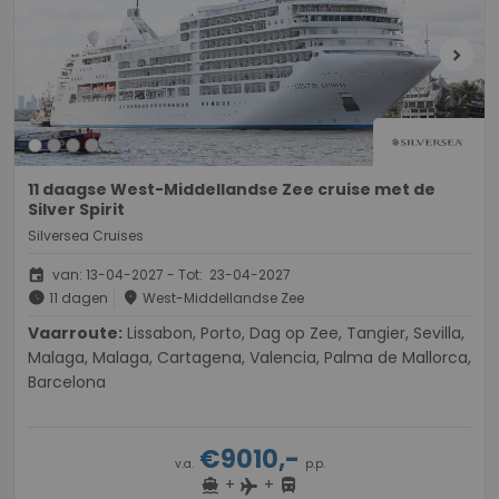
chevron_right
11 daagse West-Middellandse Zee cruise met de
Silver Spirit
Silversea Cruises
event
van: 13-04-2027 - Tot: 23-04-2027
schedule
place
11 dagen
West-Middellandse Zee
Vaarroute:
Lissabon, Porto, Dag op Zee, Tangier, Sevilla,
Malaga, Malaga, Cartagena, Valencia, Palma de Mallorca,
Barcelona
€9010,-
v.a.
p.p.
+
+
directions_boat
directions_bus
flight