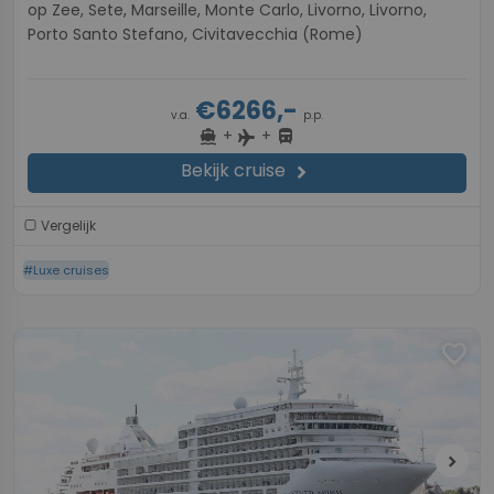
op Zee, Sete, Marseille, Monte Carlo, Livorno, Livorno,
Porto Santo Stefano, Civitavecchia (Rome)
€6266,-
v.a.
p.p.
+
+
directions_boat
directions_bus
flight
Bekijk cruise
chevron_right
Vergelijk
#Luxe cruises
favorite
chevron_right