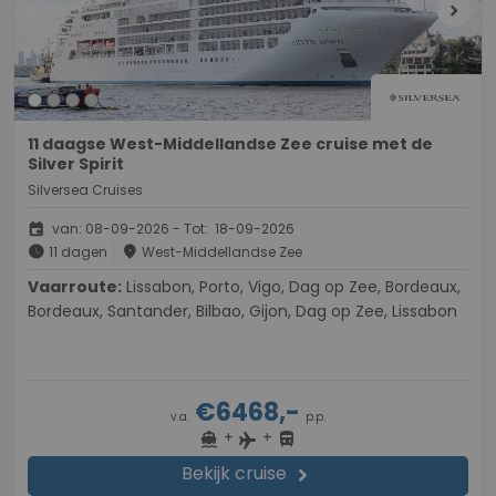
chevron_right
11 daagse West-Middellandse Zee cruise met de
Silver Spirit
Silversea Cruises
event
van: 08-09-2026 - Tot: 18-09-2026
schedule
place
11 dagen
West-Middellandse Zee
Vaarroute:
Lissabon, Porto, Vigo, Dag op Zee, Bordeaux,
Bordeaux, Santander, Bilbao, Gijon, Dag op Zee, Lissabon
€6468,-
v.a.
p.p.
+
+
directions_boat
directions_bus
flight
Bekijk cruise
chevron_right