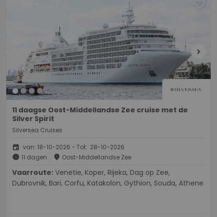
favorite
chevron_right
11 daagse Oost-Middellandse Zee cruise met de
Silver Spirit
Silversea Cruises
event
van: 18-10-2026 - Tot: 28-10-2026
schedule
place
11 dagen
Oost-Middellandse Zee
Vaarroute:
Venetie, Koper, Rijeka, Dag op Zee,
Dubrovnik, Bari, Corfu, Katakolon, Gythion, Souda, Athene