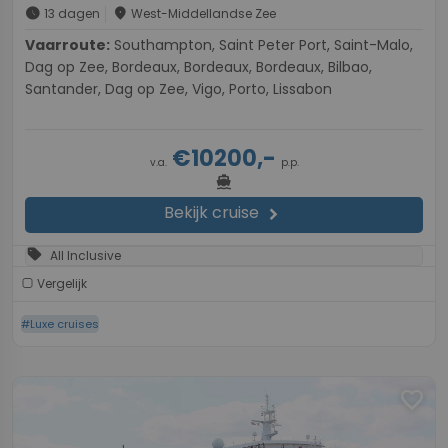
schedule
place
13 dagen
West-Middellandse Zee
Vaarroute:
Southampton, Saint Peter Port, Saint-Malo,
Dag op Zee, Bordeaux, Bordeaux, Bordeaux, Bilbao,
Santander, Dag op Zee, Vigo, Porto, Lissabon
€10200,-
v.a.
p.p.
directions_boat
Bekijk cruise
chevron_right
sell
All Inclusive
Vergelijk
#Luxe cruises
favorite