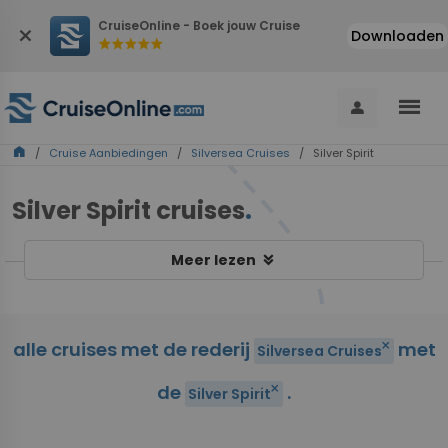
CruiseOnline - Boek jouw Cruise
close
Downloaden
star
star
star
star
star
menu
person
home
/
Cruise Aanbiedingen
/
Silversea Cruises
/ Silver Spirit
Silver Spirit cruises
.
keyboard_double_arrow_down
Meer lezen
alle cruises met de rederij
met
close
Silversea Cruises
de
.
close
Silver Spirit