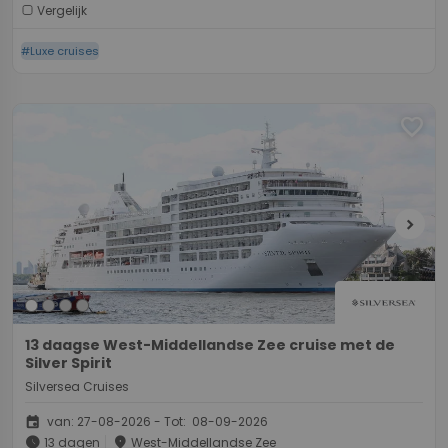
Vergelijk
#Luxe cruises
favorite
chevron_right
13 daagse West-Middellandse Zee cruise met de
Silver Spirit
Silversea Cruises
event
van: 27-08-2026 - Tot: 08-09-2026
schedule
place
13 dagen
West-Middellandse Zee