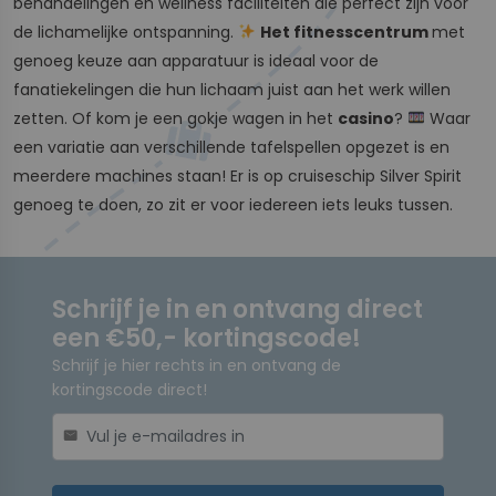
behandelingen en wellness faciliteiten die perfect zijn voor
de lichamelijke ontspanning.
Het fitnesscentrum
met
genoeg keuze aan apparatuur is ideaal voor de
fanatiekelingen die hun lichaam juist aan het werk willen
zetten. Of kom je een gokje wagen in het
casino
?
Waar
een variatie aan verschillende tafelspellen opgezet is en
meerdere machines staan! Er is op cruiseschip Silver Spirit
genoeg te doen, zo zit er voor iedereen iets leuks tussen.
Schrijf je in en ontvang direct
een €50,- kortingscode!
Schrijf je hier rechts in en ontvang de
kortingscode direct!
mail