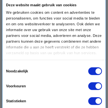
Deze website maakt gebruik van cookies
We gebruiken cookies om content en advertenties te
personaliseren, om functies voor social media te bieden
chevron_right
en om ons websiteverkeer te analyseren. Ook delen we
informatie over uw gebruik van onze site met onze
partners voor social media, adverteren en analyse. Deze
partners kunnen deze gegevens combineren met andere
informatie die u aan ze heeft verstrekt of die ze hebben
11 daagse Oost-Middellandse Zee cruise met de
verzameld op basis van uw gebruik van hun services.
Silver Spirit
Silversea Cruises
Toestemmingsselectie
event
van: 28-10-2026 - Tot: 07-11-2026
Noodzakelijk
schedule
place
11 dagen
Oost-Middellandse Zee
Vaarroute:
Athene, Mykonos, Volos, Thessaloniki, Dag
Voorkeuren
op Zee, Istanbul, Istanbul, Dag op Zee, Rhodos, Fira
(Santorini), Athene
Statistieken