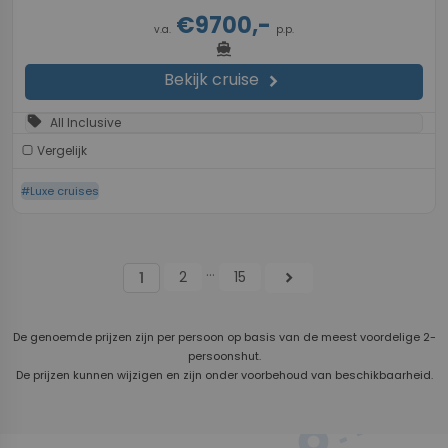
€9700,-
v.a.
p.p.
directions_boat
Bekijk cruise
chevron_right
sell
All Inclusive
Vergelijk
#Luxe cruises
...
2
15
chevron_right
1
De genoemde prijzen zijn per persoon op basis van de meest voordelige 2-
persoonshut.
De prijzen kunnen wijzigen en zijn onder voorbehoud van beschikbaarheid.