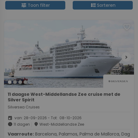
tune
format_line_spacing
Toon filter
Sorteren
favorite
chevron_right
11 daagse West-Middellandse Zee cruise met de
Silver Spirit
Silversea Cruises
event
van: 28-09-2026 - Tot: 08-10-2026
schedule
place
11 dagen
West-Middellandse Zee
Vaarroute:
Barcelona, Palamos, Palma de Mallorca, Dag