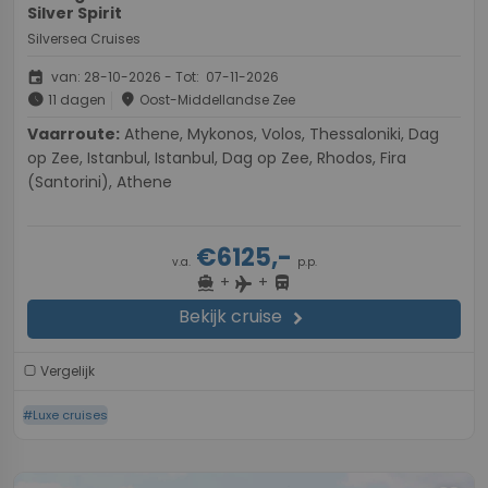
Silver Spirit
Silversea Cruises
event
van: 28-10-2026 - Tot: 07-11-2026
schedule
place
11 dagen
Oost-Middellandse Zee
Vaarroute:
Athene, Mykonos, Volos, Thessaloniki, Dag
op Zee, Istanbul, Istanbul, Dag op Zee, Rhodos, Fira
(Santorini), Athene
€6125,-
v.a.
p.p.
+
+
directions_boat
directions_bus
flight
Bekijk cruise
chevron_right
Vergelijk
#Luxe cruises