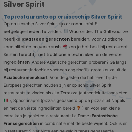
Silver Spirit
Toprestaurants op cruiseschip Silver Spirit
Op cruiseschip Silver Spirit zijn er maar liefst 8
eetgelegenheden te vinden.
Waaronder: The Grill waar ze
heerlijke
lavasteen gerechten
bereiden. Voor Aziatische
specialiteiten en verse sushi
kan je het best bij restaurant
Seishin terecht, met traditionele technieken en de verste
ingrediënten.
Andere Aziatische gerechten proberen? Ga langs
bij restaurant Indochine voor een ongelooflijk grote keuze uit de
Aziatische menukaart
. Voor de gasten die het liever bij de
Europees gerechten houden zijn er op schip Silver Spirit
restaurants te vinden als : La Terrazza (authentiek Italiaans eten
), Spaccanapoli (pizza’s gebaseerd op de pizza’s uit Napels
en met de verste ingrediënten bereid
) en voor een kleine
extra kan je genieten in restaurant: La Dame (
Fantastische
Franse gerechten
in combinatie met de beste wijnen). Ook is er
in restaurant Silver Note een geweldig tapas gebaseerde