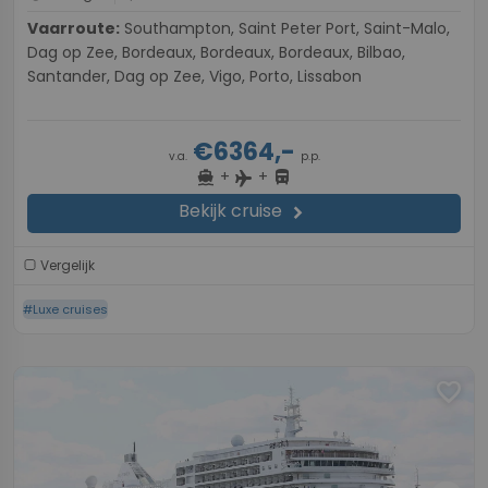
Vaarroute:
Southampton, Saint Peter Port, Saint-Malo,
Dag op Zee, Bordeaux, Bordeaux, Bordeaux, Bilbao,
Santander, Dag op Zee, Vigo, Porto, Lissabon
€6364,-
v.a.
p.p.
+
+
directions_boat
directions_bus
flight
Bekijk cruise
chevron_right
Vergelijk
#Luxe cruises
favorite