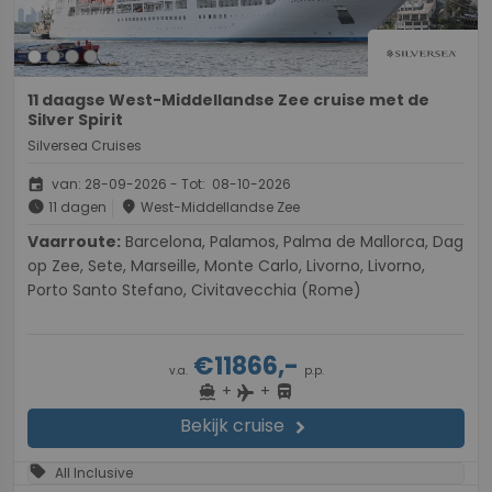
11 daagse West-Middellandse Zee cruise met de
Silver Spirit
Silversea Cruises
event
van: 28-09-2026 - Tot: 08-10-2026
schedule
place
11 dagen
West-Middellandse Zee
Vaarroute:
Barcelona, Palamos, Palma de Mallorca, Dag
op Zee, Sete, Marseille, Monte Carlo, Livorno, Livorno,
Porto Santo Stefano, Civitavecchia (Rome)
€11866,-
v.a.
p.p.
+
+
directions_boat
directions_bus
flight
Bekijk cruise
chevron_right
sell
All Inclusive