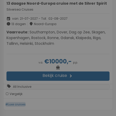
13 daagse Noord-Europa cruise met de Silver Spirit
Silversea Cruises
event
van: 21-07-2027 - Tot: 02-08-2027
schedule
place
13 dagen
Noord-Europa
Vaarroute:
Southampton, Dover, Dag op Zee, Skagen,
Kopenhagen, Rostock, Ronne, Gdansk, Klaipeda, Riga,
Tallinn, Helsinki, Stockholm
€10000,-
v.a.
p.p.
directions_boat
Bekijk cruise
chevron_right
sell
All Inclusive
Vergelijk
#Luxe cruises