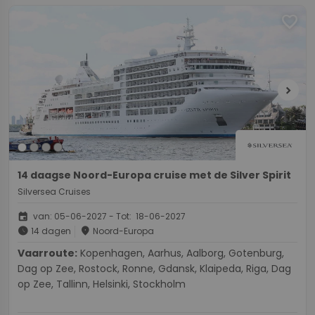
favorite
chevron_right
14 daagse Noord-Europa cruise met de Silver Spirit
Silversea Cruises
event
van: 05-06-2027 - Tot: 18-06-2027
schedule
place
14 dagen
Noord-Europa
Vaarroute:
Kopenhagen, Aarhus, Aalborg, Gotenburg,
Dag op Zee, Rostock, Ronne, Gdansk, Klaipeda, Riga, Dag
op Zee, Tallinn, Helsinki, Stockholm