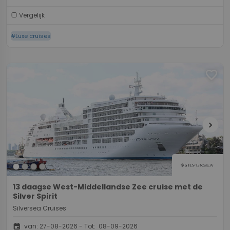
Vergelijk
#Luxe cruises
favorite
chevron_right
13 daagse West-Middellandse Zee cruise met de
Silver Spirit
Silversea Cruises
event
van: 27-08-2026 - Tot: 08-09-2026