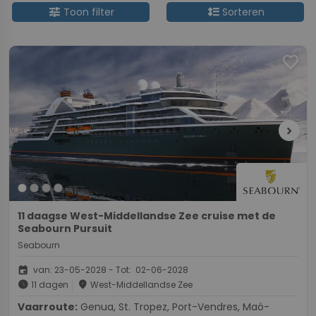
tune
format_line_spacing
Toon filter
Sorteren
favorite
chevron_right
11 daagse West-Middellandse Zee cruise met de
Seabourn Pursuit
Seabourn
event
van: 23-05-2028 - Tot: 02-06-2028
schedule
place
11 dagen
West-Middellandse Zee
Vaarroute:
Genua, St. Tropez, Port-Vendres, Maó-