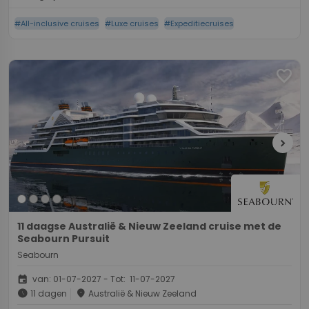
#All-inclusive cruises
#Luxe cruises
#Expeditiecruises
favorite
chevron_right
11 daagse Australië & Nieuw Zeeland cruise met de
Seabourn Pursuit
Seabourn
event
van: 01-07-2027 - Tot: 11-07-2027
schedule
place
11 dagen
Australië & Nieuw Zeeland