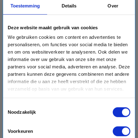
chevron_right
Toestemming
Details
Over
Deze website maakt gebruik van cookies
We gebruiken cookies om content en advertenties te
15 daagse IJsland cruise met de Seabourn Pursuit
personaliseren, om functies voor social media te bieden
Seabourn
en om ons websiteverkeer te analyseren. Ook delen we
event
van: 23-08-2028 - Tot: 06-09-2028
informatie over uw gebruik van onze site met onze
schedule
place
15 dagen
IJsland
partners voor social media, adverteren en analyse. Deze
Vaarroute:
Reykjavik, Grundarfjorrur, Patreksfjördur, Dag
partners kunnen deze gegevens combineren met andere
op Zee, Ittoqqortoormiit, Scoresbysund, Northeast
informatie die u aan ze heeft verstrekt of die ze hebben
greenland national park, Northeast greenland national
verzameld op basis van uw gebruik van hun services.
park, Northeast greenland national park, To Be
Announced, Dag op Zee, Siglufjordur, Flateyri, Exploring
Toestemmingsselectie
€15029,-
The Outer Islands of Heimaey, Reykjavik
v.a.
p.p.
Noodzakelijk
directions_boat
Bekijk cruise
chevron_right
Voorkeuren