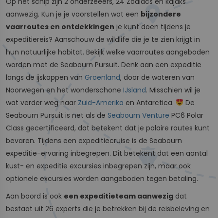
Op het schip zijn 2 onderzeeërs, 24 Zodiacs en kajaks
aanwezig. Kun je je voorstellen wat een
bijzondere
vaarroutes en ontdekkingen
je kunt doen tijdens je
expeditiereis? Aanschouw de wildlife die je te zien krijgt in
hun natuurlijke habitat. Bekijk welke vaarroutes aangeboden
worden met de Seabourn Pursuit. Denk aan een expeditie
langs de ijskappen van
Groenland
, door de wateren van
Noorwegen en het wonderschone
IJsland
. Misschien wil je
wat verder weg naar
Zuid-Amerika
en Antarctica.
De
Seabourn Pursuit is net als de
Seabourn Venture
PC6 Polar
Class gecertificeerd, dat betekent dat je polaire routes kunt
bevaren. Tijdens een expeditiecruise is de Seabourn
expeditie-ervaring inbegrepen. Dit betekent dat een aantal
kust- en expeditie excursies inbegrepen zijn, maar ook
optionele excursies worden aangeboden tegen betaling.
Aan boord is ook
een expeditieteam aanwezig
dat
bestaat uit 26 experts die je betrekken bij de reisbeleving en