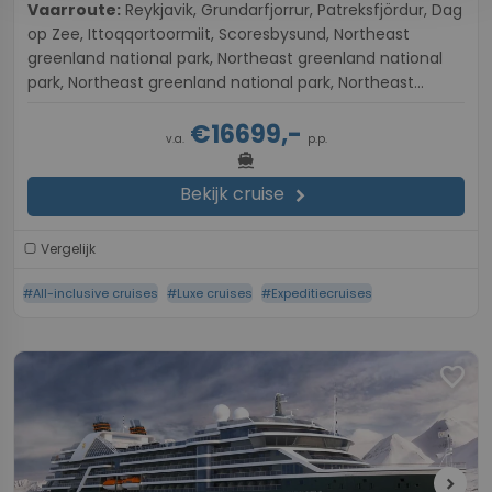
Vaarroute:
Reykjavik, Grundarfjorrur, Patreksfjördur, Dag
op Zee, Ittoqqortoormiit, Scoresbysund, Northeast
greenland national park, Northeast greenland national
park, Northeast greenland national park, Northeast
greenland national park, Dag op Zee, Siglufjordur, Flateyri,
€16699,-
Exploring The Outer Islands of Heimaey, Reykjavik
v.a.
p.p.
directions_boat
Bekijk cruise
chevron_right
Vergelijk
#All-inclusive cruises
#Luxe cruises
#Expeditiecruises
favorite
chevron_right