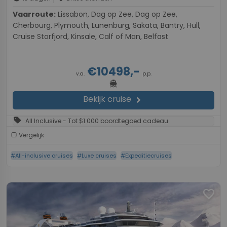
Vaarroute:
Lissabon, Dag op Zee, Dag op Zee,
Cherbourg, Plymouth, Lunenburg, Sakata, Bantry, Hull,
Cruise Storfjord, Kinsale, Calf of Man, Belfast
€10498,-
v.a.
p.p.
directions_boat
Bekijk cruise
chevron_right
sell
All Inclusive - Tot $1.000 boordtegoed cadeau
Vergelijk
#All-inclusive cruises
#Luxe cruises
#Expeditiecruises
favorite