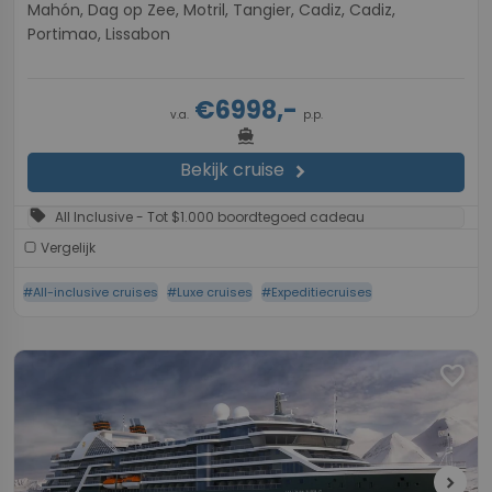
Mahón, Dag op Zee, Motril, Tangier, Cadiz, Cadiz,
Portimao, Lissabon
€6998,-
v.a.
p.p.
directions_boat
Bekijk cruise
chevron_right
sell
All Inclusive - Tot $1.000 boordtegoed cadeau
Vergelijk
#All-inclusive cruises
#Luxe cruises
#Expeditiecruises
favorite
chevron_right