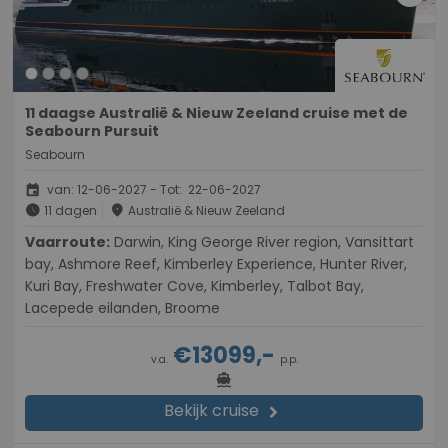
11 daagse Australië & Nieuw Zeeland cruise met de
Seabourn Pursuit
Seabourn
event
van: 12-06-2027 - Tot: 22-06-2027
schedule
place
11 dagen
Australië & Nieuw Zeeland
Vaarroute:
Darwin, King George River region, Vansittart
bay, Ashmore Reef, Kimberley Experience, Hunter River,
Kuri Bay, Freshwater Cove, Kimberley, Talbot Bay,
Lacepede eilanden, Broome
€13099,-
v.a.
p.p.
directions_boat
Bekijk cruise
chevron_right