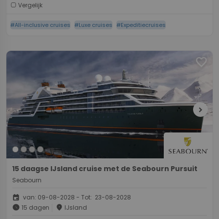
Vergelijk
#All-inclusive cruises
#Luxe cruises
#Expeditiecruises
favorite
chevron_right
15 daagse IJsland cruise met de Seabourn Pursuit
Seabourn
event
van: 09-08-2028 - Tot: 23-08-2028
schedule
place
15 dagen
IJsland