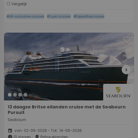
Vergelijk
#All-inclusive cruises
#Luxe cruises
#Expeditiecruises
favorite
chevron_right
13 daagse Britse eilanden cruise met de Seabourn
Pursuit
Seabourn
event
van: 02-06-2028 - Tot: 14-06-2028
schedule
place
13 dagen
Britse eilanden