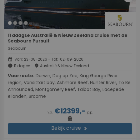
11 daagse Australië & Nieuw Zeeland cruise met de
Seabourn Pursuit
Seabourn
event
van: 23-08-2026 - Tot: 02-09-2026
schedule
place
11 dagen
Australië & Nieuw Zeeland
Vaarroute:
Darwin, Dag op Zee, King George River
region, Vansittart bay, Ashmore Reef, Hunter River, To Be
Announced, Montgomery Reef, Talbot Bay, Lacepede
eilanden, Broome
€12399,-
v.a.
p.p.
directions_boat
Bekijk cruise
chevron_right