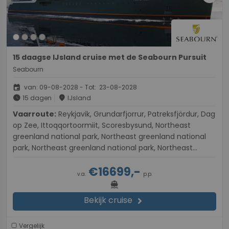
15 daagse IJsland cruise met de Seabourn Pursuit
Seabourn
event
van: 09-08-2028 - Tot: 23-08-2028
schedule
place
15 dagen
IJsland
Vaarroute:
Reykjavik, Grundarfjorrur, Patreksfjördur, Dag
op Zee, Ittoqqortoormiit, Scoresbysund, Northeast
greenland national park, Northeast greenland national
park, Northeast greenland national park, Northeast
greenland national park, Dag op Zee, Siglufjordur, Flateyri,
€16699,-
Exploring The Outer Islands of Heimaey, Reykjavik
v.a.
p.p.
directions_boat
Bekijk cruise
chevron_right
Vergelijk