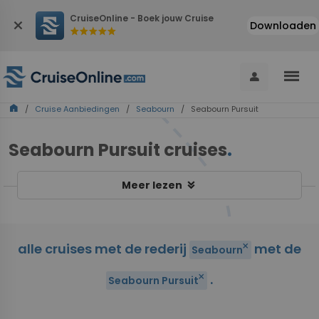
CruiseOnline - Boek jouw Cruise
close
Downloaden
star
star
star
star
star
menu
person
home
/
Cruise Aanbiedingen
/
Seabourn
/ Seabourn Pursuit
Seabourn Pursuit cruises
.
keyboard_double_arrow_down
Meer lezen
alle cruises met de rederij
met de
close
Seabourn
.
close
Seabourn Pursuit