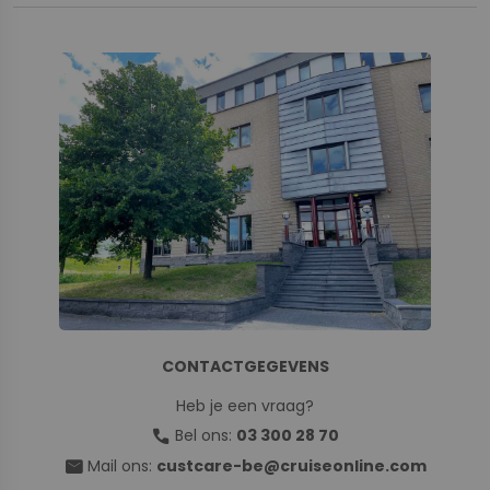
CONTACTGEGEVENS
Heb je een vraag?
call
Bel ons:
03 300 28 70
mail
Mail ons:
custcare-be@cruiseonline.com