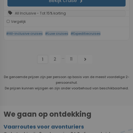
Bekijk cruise
chevron_right
sell
All Inclusive - Tot 15% korting
Vergelijk
#All-inclusive cruises
#Luxe cruises
#Expeditiecruises
...
2
11
chevron_right
1
De genoemde prijzen zijn per persoon op basis van de meest voordelige 2-
persoonshut.
De prijzen kunnen wijzigen en zijn onder voorbehoud van beschikbaarheid.
We gaan op ontdekking
Vaarroutes voor avonturiers