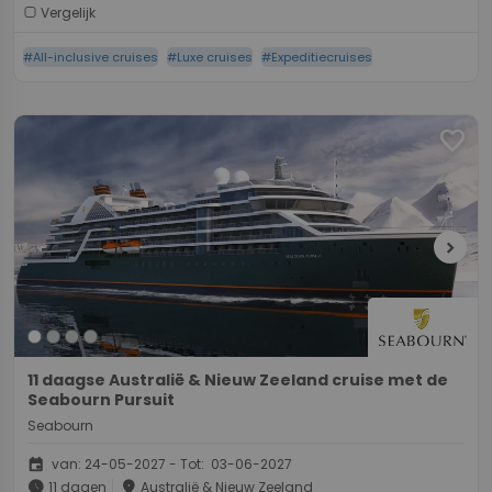
Vergelijk
#All-inclusive cruises
#Luxe cruises
#Expeditiecruises
favorite
chevron_right
11 daagse Australië & Nieuw Zeeland cruise met de
Seabourn Pursuit
Seabourn
event
van: 24-05-2027 - Tot: 03-06-2027
schedule
place
11 dagen
Australië & Nieuw Zeeland