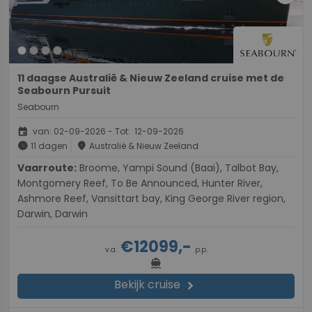
11 daagse Australië & Nieuw Zeeland cruise met de
Seabourn Pursuit
Seabourn
event
van: 02-09-2026 - Tot: 12-09-2026
schedule
place
11 dagen
Australië & Nieuw Zeeland
Vaarroute:
Broome, Yampi Sound (Baai), Talbot Bay,
Montgomery Reef, To Be Announced, Hunter River,
Ashmore Reef, Vansittart bay, King George River region,
Darwin, Darwin
€12099,-
v.a.
p.p.
directions_boat
Bekijk cruise
chevron_right