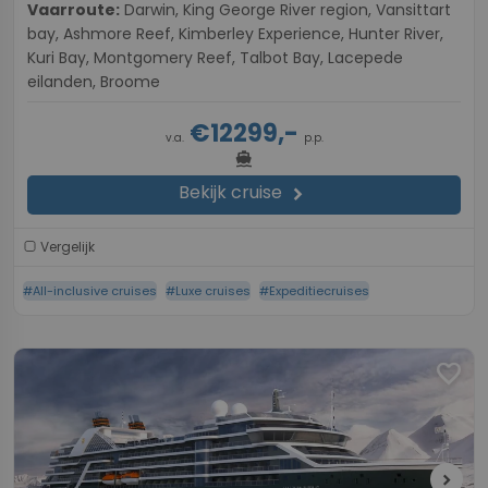
Vaarroute:
Darwin, King George River region, Vansittart
bay, Ashmore Reef, Kimberley Experience, Hunter River,
Kuri Bay, Montgomery Reef, Talbot Bay, Lacepede
eilanden, Broome
€12299,-
v.a.
p.p.
directions_boat
Bekijk cruise
chevron_right
Vergelijk
#All-inclusive cruises
#Luxe cruises
#Expeditiecruises
favorite
chevron_right