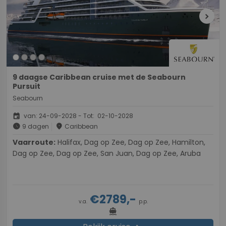
chevron_right
9 daagse Caribbean cruise met de Seabourn
Pursuit
Seabourn
event
van: 24-09-2028 - Tot: 02-10-2028
schedule
place
9 dagen
Caribbean
Vaarroute:
Halifax, Dag op Zee, Dag op Zee, Hamilton,
Dag op Zee, Dag op Zee, San Juan, Dag op Zee, Aruba
€2789,-
v.a.
p.p.
directions_boat