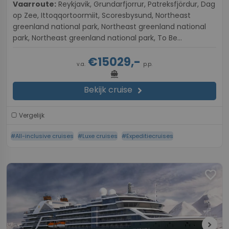
Vaarroute:
Reykjavik, Grundarfjorrur, Patreksfjördur, Dag
op Zee, Ittoqqortoormiit, Scoresbysund, Northeast
greenland national park, Northeast greenland national
park, Northeast greenland national park, To Be
Announced, Dag op Zee, Siglufjordur, Flateyri, Exploring
€15029,-
The Outer Islands of Heimaey, Reykjavik
v.a.
p.p.
directions_boat
Bekijk cruise
chevron_right
Vergelijk
#All-inclusive cruises
#Luxe cruises
#Expeditiecruises
favorite
chevron_right