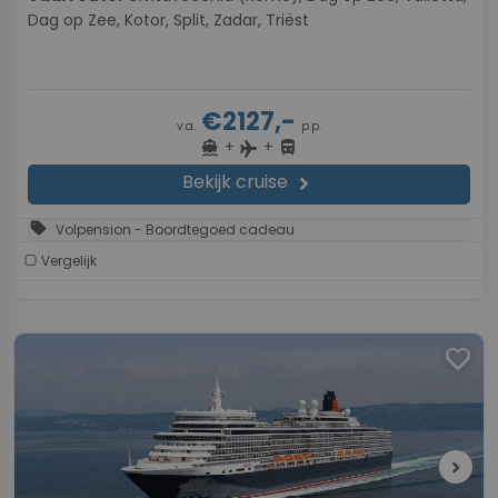
Dag op Zee, Kotor, Split, Zadar, Triëst
€2127,-
v.a.
p.p.
+
+
directions_boat
directions_bus
flight
Bekijk cruise
chevron_right
sell
Volpension - Boordtegoed cadeau
Vergelijk
favorite
chevron_right