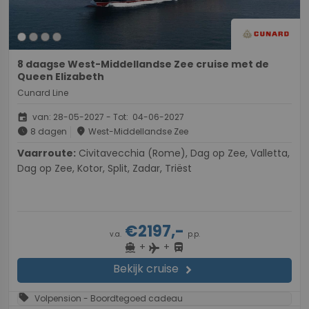
8 daagse West-Middellandse Zee cruise met de
Queen Elizabeth
Cunard Line
event
van: 28-05-2027 - Tot: 04-06-2027
schedule
place
8 dagen
West-Middellandse Zee
Vaarroute:
Civitavecchia (Rome), Dag op Zee, Valletta,
Dag op Zee, Kotor, Split, Zadar, Triëst
€2197,-
v.a.
p.p.
+
+
directions_boat
directions_bus
flight
Bekijk cruise
chevron_right
sell
Volpension - Boordtegoed cadeau