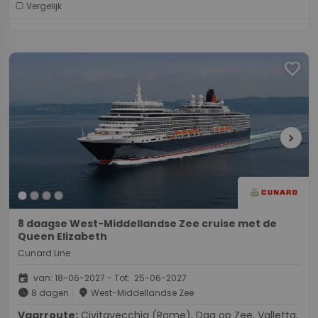
Vergelijk
favorite
chevron_right
8 daagse West-Middellandse Zee cruise met de
Queen Elizabeth
Cunard Line
event
van: 18-06-2027 - Tot: 25-06-2027
schedule
place
8 dagen
West-Middellandse Zee
Vaarroute:
Civitavecchia (Rome), Dag op Zee, Valletta,