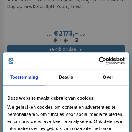
Dag op Zee, Kotor, Split, Zadar, Triëst
€2173,-
v.a.
p.p.
+
+
directions_boat
directions_bus
flight
Bekijk cruise
chevron_right
sell
Volpension - Boordtegoed cadeau
Vergelijk
Toestemming
Details
Over
favorite
Deze website maakt gebruik van cookies
We gebruiken cookies om content en advertenties te
personaliseren, om functies voor social media te bieden
en om ons websiteverkeer te analyseren. Ook delen we
chevron_right
informatie over uw gebruik van onze site met onze