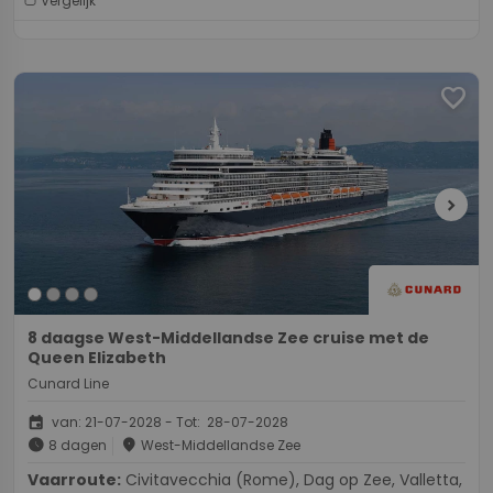
Vergelijk
favorite
chevron_right
8 daagse West-Middellandse Zee cruise met de
Queen Elizabeth
Cunard Line
event
van: 21-07-2028 - Tot: 28-07-2028
schedule
place
8 dagen
West-Middellandse Zee
Vaarroute:
Civitavecchia (Rome), Dag op Zee, Valletta,