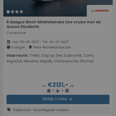
8 daagse West-Middellandse Zee cruise met de
Queen Elizabeth
Cunard Line
event
van: 25-06-2027 - Tot: 02-07-2027
schedule
place
8 dagen
West-Middellandse Zee
Vaarroute:
Triëst, Dag op Zee, Dubrovnik, Corfu,
Argostoli, Messina, Napels, Civitavecchia (Rome)
€2121,-
v.a.
p.p.
+
+
directions_boat
directions_bus
flight
Bekijk cruise
chevron_right
sell
Volpension - Boordtegoed cadeau