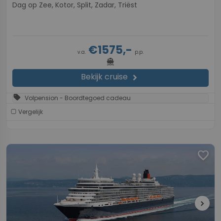
Dag op Zee, Kotor, Split, Zadar, Triëst
€1575,-
v.a.
p.p.
directions_boat
Bekijk cruise
chevron_right
sell
Volpension - Boordtegoed cadeau
Vergelijk
favorite
chevron_right