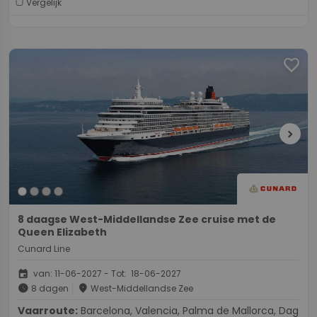
Vergelijk
favorite
chevron_right
8 daagse West-Middellandse Zee cruise met de
Queen Elizabeth
Cunard Line
event
van: 11-06-2027 - Tot: 18-06-2027
schedule
place
8 dagen
West-Middellandse Zee
Vaarroute:
Barcelona, Valencia, Palma de Mallorca, Dag