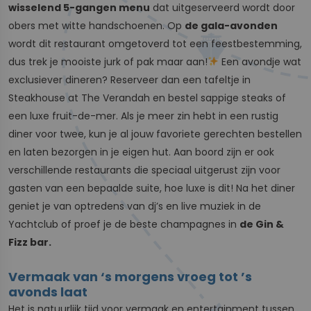
wisselend 5-gangen menu
dat uitgeserveerd wordt door
obers met witte handschoenen. Op
de gala-avonden
wordt dit restaurant omgetoverd tot een feestbestemming,
dus trek je mooiste jurk of pak maar aan!
Een avondje wat
exclusiever dineren? Reserveer dan een tafeltje in
Steakhouse at The Verandah en bestel sappige steaks of
een luxe fruit-de-mer. Als je meer zin hebt in een rustig
diner voor twee, kun je al jouw favoriete gerechten bestellen
en laten bezorgen in je eigen hut. Aan boord zijn er ook
verschillende restaurants die speciaal uitgerust zijn voor
gasten van een bepaalde suite, hoe luxe is dit! Na het diner
geniet je van optredens van dj’s en live muziek in de
Yachtclub of proef je de beste champagnes in
de Gin &
Fizz bar.
Vermaak van ‘s morgens vroeg tot ’s
avonds laat
Het is natuurlijk tijd voor vermaak en entertainment tussen