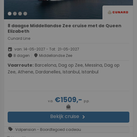
8 daagse Middellandse Zee cruise met de Queen
Elizabeth
Cunard Line
event
van: 14-05-2027 - Tot: 21-05-2027
schedule
place
8 dagen
Middellandse Zee
Vaarroute:
Barcelona, Dag op Zee, Messina, Dag op
Zee, Athene, Dardanelles, Istanbul, Istanbul
€1509,-
v.a.
p.p.
directions_boat
Bekijk cruise
chevron_right
sell
Volpension - Boordtegoed cadeau