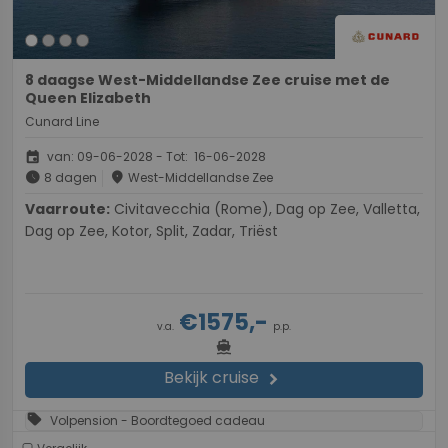
8 daagse West-Middellandse Zee cruise met de
Queen Elizabeth
Cunard Line
event
van: 09-06-2028 - Tot: 16-06-2028
schedule
place
8 dagen
West-Middellandse Zee
Vaarroute:
Civitavecchia (Rome), Dag op Zee, Valletta,
Dag op Zee, Kotor, Split, Zadar, Triëst
€1575,-
v.a.
p.p.
directions_boat
Bekijk cruise
chevron_right
sell
Volpension - Boordtegoed cadeau