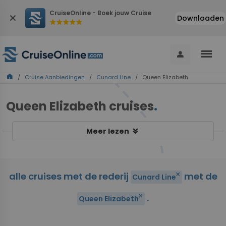
CruiseOnline - Boek jouw Cruise
close
Downloaden
star
star
star
star
star
menu
person
home
/
Cruise Aanbiedingen
/
Cunard Line
/ Queen Elizabeth
Queen Elizabeth cruises
.
keyboard_double_arrow_down
Meer lezen
alle cruises met de rederij
met de
close
Cunard Line
.
close
Queen Elizabeth