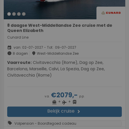
8 daagse West-Middellandse Zee cruise met de
Queen Elizabeth
Cunard Line
event
van: 02-07-2027 - Tot: 09-07-2027
schedule
place
8 dagen
West-Middellandse Zee
Vaarroute:
Civitavecchia (Rome), Dag op Zee,
Barcelona, Marseille, Calvi, La Spezia, Dag op Zee,
Civitavecchia (Rome)
€2079,-
v.a.
p.p.
+
+
directions_boat
directions_bus
flight
Bekijk cruise
chevron_right
sell
Volpension - Boordtegoed cadeau