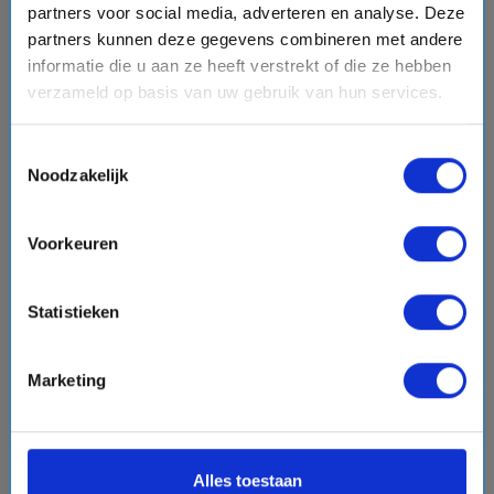
partners voor social media, adverteren en analyse. Deze
partners kunnen deze gegevens combineren met andere
informatie die u aan ze heeft verstrekt of die ze hebben
verzameld op basis van uw gebruik van hun services.
8 daagse Oost-Middellandse Zee cruise met de
Queen Elizabeth
Toestemmingsselectie
Cunard Line
Noodzakelijk
event
van: 21-05-2027 - Tot: 28-05-2027
schedule
place
8 dagen
Oost-Middellandse Zee
Voorkeuren
Vaarroute:
Istanbul, Dardanelles, Kusadasi, Mykonos,
Katakolon, Messina, Sorrento, Civitavecchia (Rome)
Statistieken
€1560,-
Marketing
v.a.
p.p.
directions_boat
Bekijk cruise
chevron_right
sell
Alles toestaan
Volpension - Boordtegoed cadeau