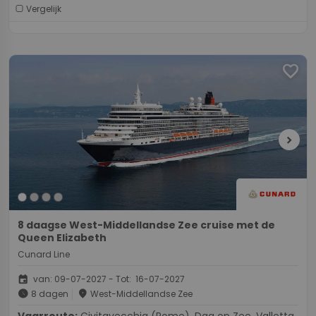
Vergelijk
favorite
chevron_right
8 daagse West-Middellandse Zee cruise met de
Queen Elizabeth
Cunard Line
event
van: 09-07-2027 - Tot: 16-07-2027
schedule
place
8 dagen
West-Middellandse Zee
Vaarroute:
Civitavecchia (Rome), Dag op Zee, Valletta,