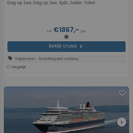
Dag op Zee, Dag op Zee, Split, Zadar, Triëst
€1867,-
v.a.
p.p.
directions_boat
Bekijk cruise
chevron_right
sell
Volpension - Boordtegoed cadeau
Vergelijk
favorite
chevron_right