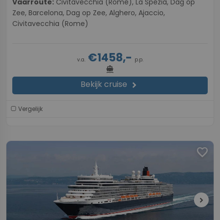
Vaarroute:
Civitavecchia (Rome), La Spezia, Dag op
Zee, Barcelona, Dag op Zee, Alghero, Ajaccio,
Civitavecchia (Rome)
€1458,-
v.a.
p.p.
directions_boat
Bekijk cruise
chevron_right
Vergelijk
favorite
chevron_right