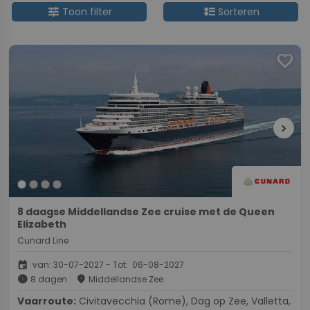
tune
format_line_spacing
Toon filter
Sorteren
favorite
chevron_right
8 daagse Middellandse Zee cruise met de Queen
Elizabeth
Cunard Line
event
van: 30-07-2027 - Tot: 06-08-2027
schedule
place
8 dagen
Middellandse Zee
Vaarroute:
Civitavecchia (Rome), Dag op Zee, Valletta,