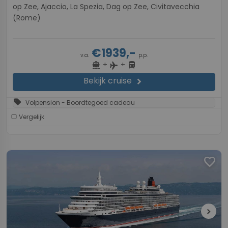
op Zee, Ajaccio, La Spezia, Dag op Zee, Civitavecchia
(Rome)
€1939,-
v.a.
p.p.
+
+
directions_boat
directions_bus
flight
Bekijk cruise
chevron_right
sell
Volpension - Boordtegoed cadeau
Vergelijk
favorite
chevron_right