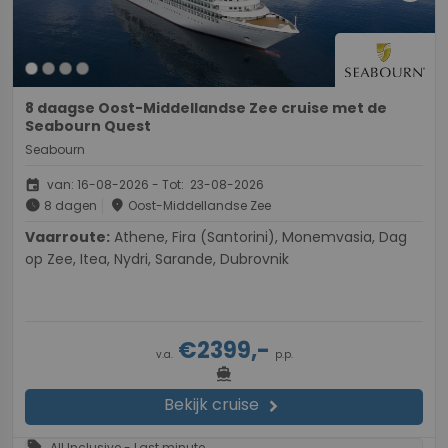
8 daagse Oost-Middellandse Zee cruise met de
Seabourn Quest
Seabourn
event
van: 16-08-2026 - Tot: 23-08-2026
schedule
place
8 dagen
Oost-Middellandse Zee
Vaarroute:
Athene, Fira (Santorini), Monemvasia, Dag
op Zee, Itea, Nydri, Sarande, Dubrovnik
€2399,-
v.a.
p.p.
directions_boat
Bekijk cruise
chevron_right
sell
All Inclusive - Last minute