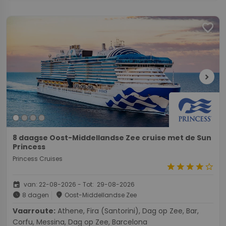
favorite
chevron_right
8 daagse Oost-Middellandse Zee cruise met de Sun
Princess
Princess Cruises
star
star
star
star
star_border
event
van: 22-08-2026 - Tot: 29-08-2026
schedule
place
8 dagen
Oost-Middellandse Zee
Vaarroute:
Athene, Fira (Santorini), Dag op Zee, Bar,
Corfu, Messina, Dag op Zee, Barcelona