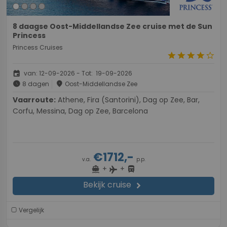
8 daagse Oost-Middellandse Zee cruise met de Sun
Princess
Princess Cruises
star
star
star
star
star_border
event
van: 12-09-2026 - Tot: 19-09-2026
schedule
place
8 dagen
Oost-Middellandse Zee
Vaarroute:
Athene, Fira (Santorini), Dag op Zee, Bar,
Corfu, Messina, Dag op Zee, Barcelona
€1712,-
v.a.
p.p.
+
+
directions_boat
directions_bus
flight
Bekijk cruise
chevron_right
Vergelijk