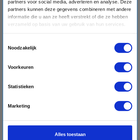
Napels, Napels, Civitavecchia (Rome)
partners voor social media, adverteren en analyse. Deze
partners kunnen deze gegevens combineren met andere
informatie die u aan ze heeft verstrekt of die ze hebben
verzameld op basis van uw gebruik van hun services.
€1912,-
v.a.
p.p.
+
+
+
directions_boat
hotel
directions_bus
flight
Toestemmingsselectie
Bekijk cruise
chevron_right
Noodzakelijk
Vergelijk
Voorkeuren
Statistieken
favorite
Marketing
chevron_right
Alles toestaan