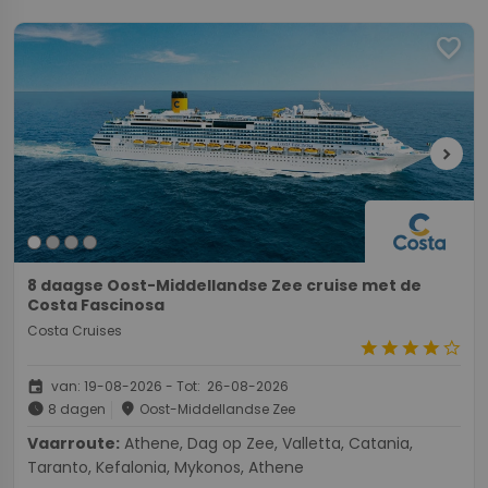
favorite
chevron_right
8 daagse Oost-Middellandse Zee cruise met de
Costa Fascinosa
Costa Cruises
star
star
star
star
star_border
event
van: 19-08-2026 - Tot: 26-08-2026
schedule
place
8 dagen
Oost-Middellandse Zee
Vaarroute:
Athene, Dag op Zee, Valletta, Catania,
Taranto, Kefalonia, Mykonos, Athene