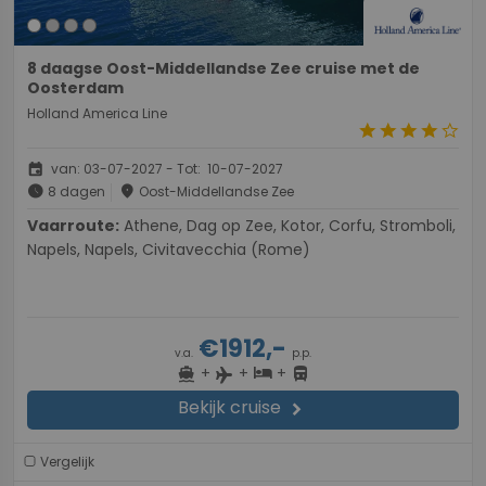
8 daagse Oost-Middellandse Zee cruise met de
Oosterdam
Holland America Line
star
star
star
star
star_border
event
van: 03-07-2027 - Tot: 10-07-2027
schedule
place
8 dagen
Oost-Middellandse Zee
Vaarroute:
Athene, Dag op Zee, Kotor, Corfu, Stromboli,
Napels, Napels, Civitavecchia (Rome)
€1912,-
v.a.
p.p.
+
+
+
directions_boat
hotel
directions_bus
flight
Bekijk cruise
chevron_right
Vergelijk