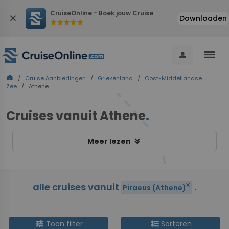
CruiseOnline - Boek jouw Cruise
close
Downloaden
star
star
star
star
star
menu
person
home
/
Cruise Aanbiedingen
/
Griekenland
/
Oost-Middellandse
Zee
/ Athene
Cruises vanuit Athene
.
keyboard_double_arrow_down
Meer lezen
alle cruises vanuit
.
close
Piraeus (Athene)
tune
format_line_spacing
Toon filter
Sorteren