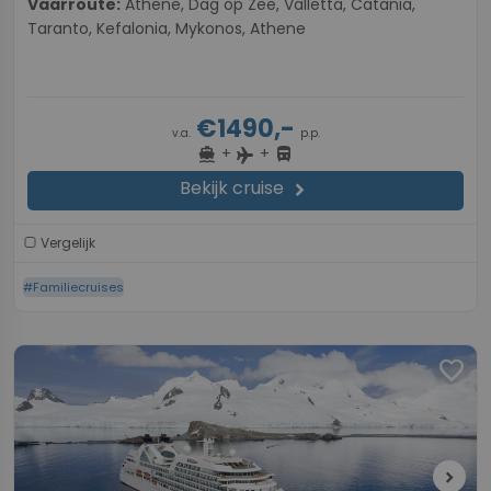
Vaarroute:
Athene, Dag op Zee, Valletta, Catania,
Taranto, Kefalonia, Mykonos, Athene
€1490,-
v.a.
p.p.
+
+
directions_boat
directions_bus
flight
Bekijk cruise
chevron_right
Vergelijk
#Familiecruises
favorite
chevron_right