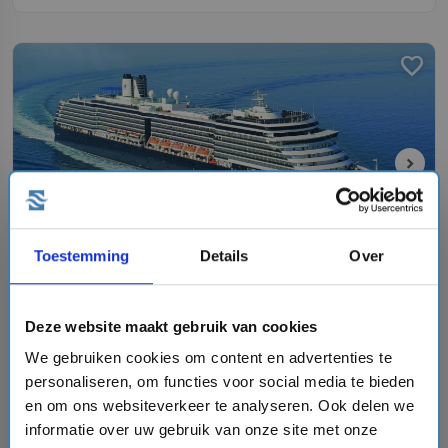
favorite
chevron_right
Toestemming
Details
Over
8 daagse Oost-Middellandse Zee cruise met de
Oosterdam
Holland America Line
Deze website maakt gebruik van cookies
star
star
star
star
star_border
We gebruiken cookies om content en advertenties te
event
van: 03-07-2027 - Tot: 10-07-2027
personaliseren, om functies voor social media te bieden
schedule
place
8 dagen
Oost-Middellandse Zee
en om ons websiteverkeer te analyseren. Ook delen we
Vaarroute:
Athene, Dag op Zee, Kotor, Corfu, Stromboli,
informatie over uw gebruik van onze site met onze