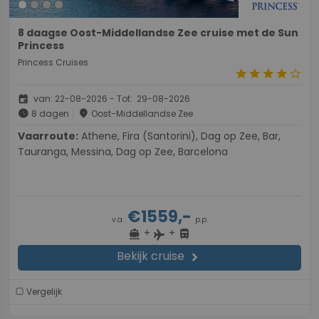
8 daagse Oost-Middellandse Zee cruise met de Sun
Princess
Princess Cruises
star
star
star
star
star_border
event
van: 22-08-2026 - Tot: 29-08-2026
schedule
place
8 dagen
Oost-Middellandse Zee
Vaarroute:
Athene, Fira (Santorini), Dag op Zee, Bar,
Tauranga, Messina, Dag op Zee, Barcelona
€1559,-
v.a.
p.p.
+
+
directions_boat
directions_bus
flight
Bekijk cruise
chevron_right
Vergelijk