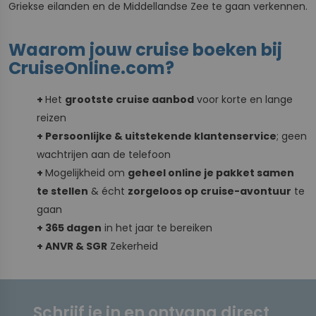
Griekse eilanden en de Middellandse Zee te gaan verkennen.
Waarom jouw cruise boeken bij
CruiseOnline.com?
+
Het
grootste cruise aanbod
voor korte en lange
reizen
+ Persoonlijke & uitstekende klantenservice
; geen
wachtrijen aan de telefoon
+
Mogelijkheid om
geheel online je pakket samen
te stellen
& écht
zorgeloos op cruise-avontuur
te
gaan
+ 365 dagen
in het jaar te bereiken
+ ANVR & SGR
Zekerheid
Schrijf je in en ontvang direct