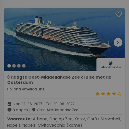
favorite
chevron_right
8 daagse Oost-Middellandse Zee cruise met de
Oosterdam
Holland America Line
star
star
star
star
star_border
event
van: 12-06-2027 - Tot: 19-06-2027
schedule
place
8 dagen
Oost-Middellandse Zee
Vaarroute:
Athene, Dag op Zee, Kotor, Corfu, Stromboli,
Napels, Napels, Civitavecchia (Rome)