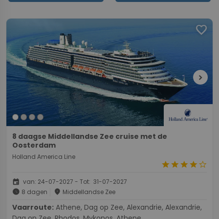
favorite
chevron_right
8 daagse Middellandse Zee cruise met de
Oosterdam
Holland America Line
star
star
star
star
star_border
event
van: 24-07-2027 - Tot: 31-07-2027
schedule
place
8 dagen
Middellandse Zee
Vaarroute:
Athene, Dag op Zee, Alexandrie, Alexandrie,
Dag op Zee, Rhodos, Mykonos, Athene