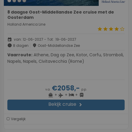
8 daagse Oost-Middellandse Zee cruise met de
Oosterdam
Holland America Line
star
star
star
star
star_border
event
van: 12-06-2027 - Tot: 19-06-2027
schedule
place
8 dagen
Oost-Middellandse Zee
Vaarroute:
Athene, Dag op Zee, Kotor, Corfu, Stromboli,
Napels, Napels, Civitavecchia (Rome)
€2058,-
v.a.
p.p.
+
+
+
directions_boat
hotel
directions_bus
flight
Bekijk cruise
chevron_right
Vergelijk