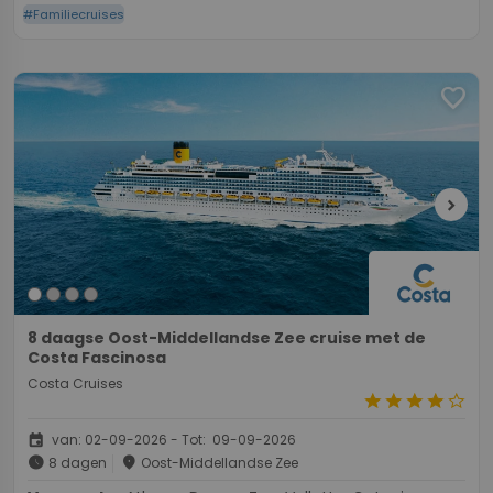
#Familiecruises
favorite
chevron_right
8 daagse Oost-Middellandse Zee cruise met de
Costa Fascinosa
Costa Cruises
star
star
star
star
star_border
event
van: 02-09-2026 - Tot: 09-09-2026
schedule
place
8 dagen
Oost-Middellandse Zee