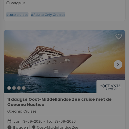
Vergelijk
#Luxe cruises
#Adults Only Cruises
favorite
chevron_right
11 daagse Oost-Middellandse Zee cruise met de
Oceania Nautica
Oceania Cruises
event
van: 13-09-2026 - Tot: 23-09-2026
schedule
place
11 dagen
Oost-Middellandse Zee