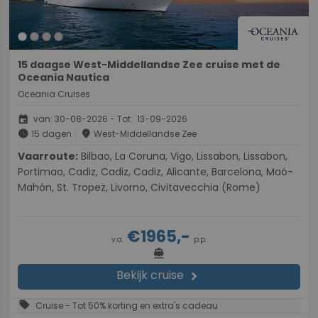
15 daagse West-Middellandse Zee cruise met de
Oceania Nautica
Oceania Cruises
event
van: 30-08-2026 - Tot: 13-09-2026
schedule
place
15 dagen
West-Middellandse Zee
Vaarroute:
Bilbao, La Coruna, Vigo, Lissabon, Lissabon,
Portimao, Cadiz, Cadiz, Cadiz, Alicante, Barcelona, Maó-
Mahón, St. Tropez, Livorno, Civitavecchia (Rome)
€1965,-
v.a.
p.p.
directions_boat
Bekijk cruise
chevron_right
sell
Cruise - Tot 50% korting en extra's cadeau