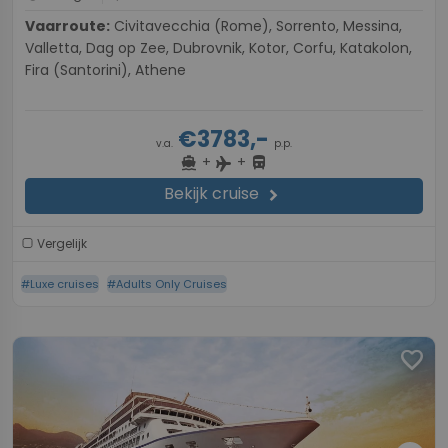
Vaarroute:
Civitavecchia (Rome), Sorrento, Messina,
Valletta, Dag op Zee, Dubrovnik, Kotor, Corfu, Katakolon,
Fira (Santorini), Athene
€3783,-
v.a.
p.p.
+
+
directions_boat
directions_bus
flight
Bekijk cruise
chevron_right
Vergelijk
#Luxe cruises
#Adults Only Cruises
favorite