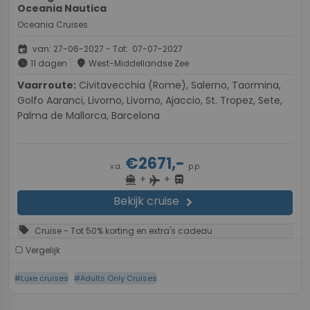
Oceania Nautica
Oceania Cruises
event
van: 27-06-2027 - Tot: 07-07-2027
schedule
place
11 dagen
West-Middellandse Zee
Vaarroute:
Civitavecchia (Rome), Salerno, Taormina,
Golfo Aaranci, Livorno, Livorno, Ajaccio, St. Tropez, Sete,
Palma de Mallorca, Barcelona
€2671,-
v.a.
p.p.
+
+
directions_boat
directions_bus
flight
Bekijk cruise
chevron_right
sell
Cruise - Tot 50% korting en extra's cadeau
Vergelijk
#Luxe cruises
#Adults Only Cruises