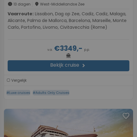
schedule
place
13 dagen
West-Middellandse Zee
Vaarroute:
Lissabon, Dag op Zee, Cadiz, Cadiz, Malaga,
Alicante, Palma de Mallorca, Barcelona, Marseille, Monte
Carlo, Portofino, Livorno, Civitavecchia (Rome)
€3349,-
v.a.
p.p.
directions_boat
Bekijk cruise
chevron_right
Vergelijk
#Luxe cruises
#Adults Only Cruises
favorite