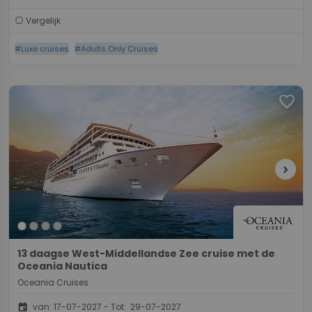
Vergelijk
#Luxe cruises
#Adults Only Cruises
favorite
chevron_right
13 daagse West-Middellandse Zee cruise met de
Oceania Nautica
Oceania Cruises
event
van: 17-07-2027 - Tot: 29-07-2027