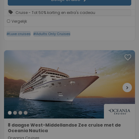
sell
Cruise - Tot 50% korting en extra's cadeau
Vergelijk
#Luxe cruises
#Adults Only Cruises
favorite
chevron_right
8 daagse West-Middellandse Zee cruise met de
Oceania Nautica
Oceania Cruises