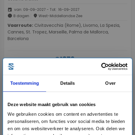
event
van: 09-09-2027 - Tot: 16-09-2027
schedule
place
8 dagen
West-Middellandse Zee
Vaarroute:
Civitavecchia (Rome), Livorno, La Spezia,
Cannes, St. Tropez, Marseille, Palma de Mallorca,
Barcelona
€1879,-
v.a.
p.p.
directions_boat
Bekijk cruise
chevron_right
Toestemming
Details
Over
Vergelijk
#Luxe cruises
#Adults Only Cruises
Deze website maakt gebruik van cookies
We gebruiken cookies om content en advertenties te
personaliseren, om functies voor social media te bieden
favorite
en om ons websiteverkeer te analyseren. Ook delen we