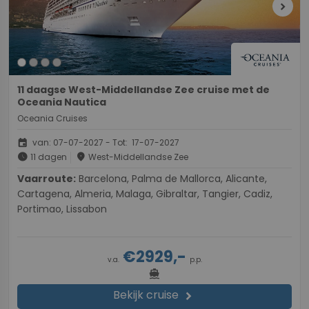
chevron_right
11 daagse West-Middellandse Zee cruise met de
Oceania Nautica
Oceania Cruises
event
van: 07-07-2027 - Tot: 17-07-2027
schedule
place
11 dagen
West-Middellandse Zee
Vaarroute:
Barcelona, Palma de Mallorca, Alicante,
Cartagena, Almeria, Malaga, Gibraltar, Tangier, Cadiz,
Portimao, Lissabon
€2929,-
v.a.
p.p.
directions_boat
Bekijk cruise
chevron_right