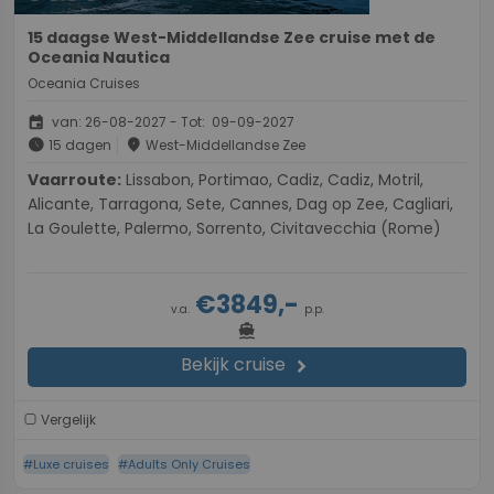
15 daagse West-Middellandse Zee cruise met de
Oceania Nautica
Oceania Cruises
event
van: 26-08-2027 - Tot: 09-09-2027
schedule
place
15 dagen
West-Middellandse Zee
Vaarroute:
Lissabon, Portimao, Cadiz, Cadiz, Motril,
Alicante, Tarragona, Sete, Cannes, Dag op Zee, Cagliari,
La Goulette, Palermo, Sorrento, Civitavecchia (Rome)
€3849,-
v.a.
p.p.
directions_boat
Bekijk cruise
chevron_right
Vergelijk
#Luxe cruises
#Adults Only Cruises