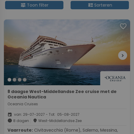
tune
format_line_spacing
Toon filter
Sorteren
favorite
chevron_right
8 daagse West-Middellandse Zee cruise met de
Oceania Nautica
Oceania Cruises
event
van: 29-07-2027 - Tot: 05-08-2027
schedule
place
8 dagen
West-Middellandse Zee
Vaarroute:
Civitavecchia (Rome), Salerno, Messina,