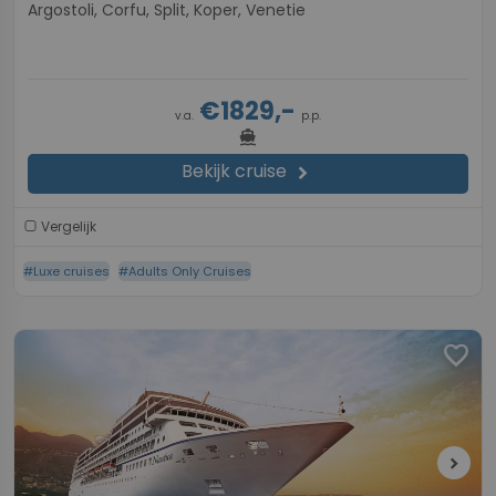
Argostoli, Corfu, Split, Koper, Venetie
€1829,-
v.a.
p.p.
directions_boat
Bekijk cruise
chevron_right
Vergelijk
#Luxe cruises
#Adults Only Cruises
favorite
chevron_right