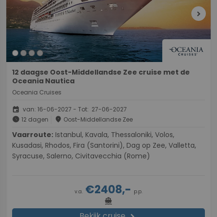
chevron_right
12 daagse Oost-Middellandse Zee cruise met de
Oceania Nautica
Oceania Cruises
event
van: 16-06-2027 - Tot: 27-06-2027
schedule
place
12 dagen
Oost-Middellandse Zee
Vaarroute:
Istanbul, Kavala, Thessaloniki, Volos,
Kusadasi, Rhodos, Fira (Santorini), Dag op Zee, Valletta,
Syracuse, Salerno, Civitavecchia (Rome)
€2408,-
v.a.
p.p.
directions_boat
Bekijk cruise
chevron_right