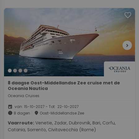
favorite
chevron_right
8 daagse Oost-Middellandse Zee cruise met de
Oceania Nautica
Oceania Cruises
event
van: 15-10-2027 - Tot: 22-10-2027
schedule
place
8 dagen
Oost-Middellandse Zee
Vaarroute:
Venetie, Zadar, Dubrovnik, Bari, Corfu,
Catania, Sorrento, Civitavecchia (Rome)