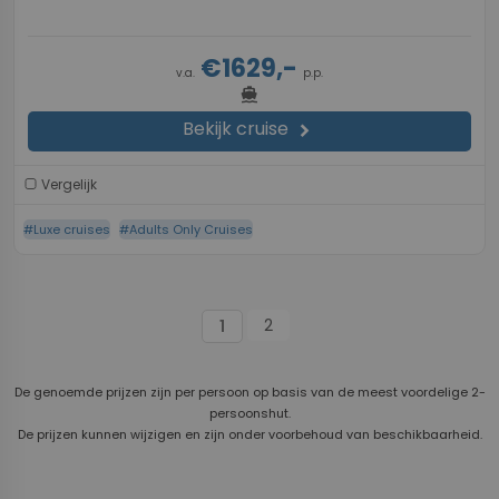
€1629,-
v.a.
p.p.
directions_boat
Bekijk cruise
chevron_right
Vergelijk
#Luxe cruises
#Adults Only Cruises
2
1
De genoemde prijzen zijn per persoon op basis van de meest voordelige 2-
persoonshut.
De prijzen kunnen wijzigen en zijn onder voorbehoud van beschikbaarheid.