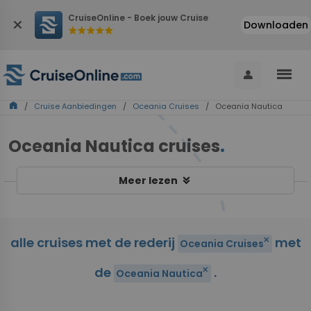
CruiseOnline - Boek jouw Cruise
close
Downloaden
star
star
star
star
star
menu
person
home
/
Cruise Aanbiedingen
/
Oceania Cruises
/ Oceania Nautica
Oceania Nautica cruises
.
keyboard_double_arrow_down
Meer lezen
alle cruises met de rederij
met
close
Oceania Cruises
de
.
close
Oceania Nautica