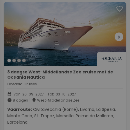
favorite
chevron_right
8 daagse West-Middellandse Zee cruise met de
Oceania Nautica
Oceania Cruises
event
van: 26-09-2027 - Tot: 03-10-2027
schedule
place
8 dagen
West-Middellandse Zee
Vaarroute:
Civitavecchia (Rome), Livorno, La Spezia,
Monte Carlo, St. Tropez, Marseille, Palma de Mallorca,
Barcelona