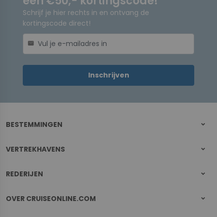
een €50,- kortingscode!
Schrijf je hier rechts in en ontvang de
kortingscode direct!
mail
Inschrijven
BESTEMMINGEN
VERTREKHAVENS
REDERIJEN
OVER CRUISEONLINE.COM