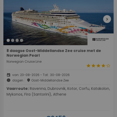
chevron_right
8 daagse Oost-Middellandse Zee cruise met de
Norwegian Pearl
Norwegian Cruise Line
star
star
star
star
star_border
event
van: 23-08-2026 - Tot: 30-08-2026
schedule
place
dagen
Oost-Middellandse Zee
Vaarroute:
Ravenna, Dubrovnik, Kotor, Corfu, Katakolon,
Mykonos, Fira (Santorini), Athene