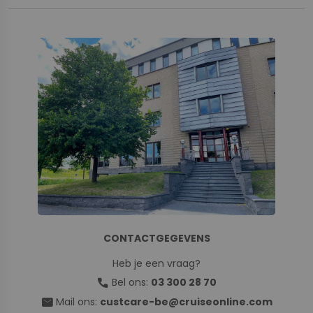
CONTACTGEGEVENS
Heb je een vraag?
call
Bel ons:
03 300 28 70
mail
Mail ons:
custcare-be@cruiseonline.com