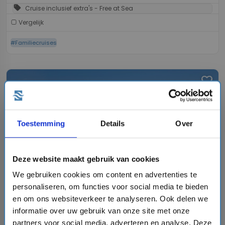
sell
Cruise inclusief extra's - Free at Sea
Vergelijk
#Familiecruises
favorite
Toestemming
Details
Over
chevron_right
Deze website maakt gebruik van cookies
We gebruiken cookies om content en advertenties te
personaliseren, om functies voor social media te bieden
8 daagse Oost-Middellandse Zee cruise met de
Norwegian Pearl
en om ons websiteverkeer te analyseren. Ook delen we
informatie over uw gebruik van onze site met onze
Norwegian Cruise Line
star
star
star
star
star_border
partners voor social media, adverteren en analyse. Deze