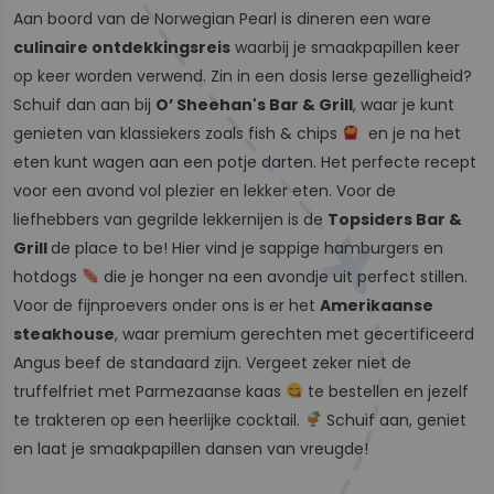
Aan boord van de Norwegian Pearl is dineren een ware
culinaire ontdekkingsreis
waarbij je smaakpapillen keer
op keer worden verwend. Zin in een dosis Ierse gezelligheid?
Schuif dan aan bij
O’ Sheehan's Bar & Grill
, waar je kunt
genieten van klassiekers zoals fish & chips
en je na het
eten kunt wagen aan een potje darten. Het perfecte recept
voor een avond vol plezier en lekker eten. Voor de
liefhebbers van gegrilde lekkernijen is de
Topsiders Bar &
Grill
de place to be! Hier vind je sappige hamburgers en
hotdogs
die je honger na een avondje uit perfect stillen.
Voor de fijnproevers onder ons is er het
Amerikaanse
steakhouse
, waar premium gerechten met gecertificeerd
Angus beef de standaard zijn. Vergeet zeker niet de
truffelfriet met Parmezaanse kaas
te bestellen en jezelf
te trakteren op een heerlijke cocktail.
Schuif aan, geniet
en laat je smaakpapillen dansen van vreugde!