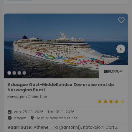
favorite
chevron_right
8 daagse Oost-Middellandse Zee cruise met de
Norwegian Pearl
Norwegian Cruise Line
star
star
star
star
star_border
event
van: 25-10-2026 - Tot: 01-11-2026
schedule
place
dagen
Oost-Middellandse Zee
Vaarroute:
Athene, Fira (Santorini), Katakolon, Corfu,