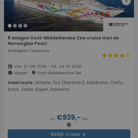
chevron_right
8 daagse Oost-Middellandse Zee cruise met de
Norwegian Pearl
Norwegian Cruise Line
star
star
star
star
star_border
event
van: 27-09-2026 - Tot: 04-10-2026
schedule
place
dagen
Oost-Middellandse Zee
Vaarroute:
Athene, Fira (Santorini), Katakolon, Corfu,
Kotor, Zadar, Koper, Ravenna
€939,-
v.a.
p.p.
directions_boat
Bekijk cruise
chevron_right