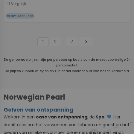
Vergelijk
#Familiecruises
...
2
7
chevron_right
1
De genoemde prijzen zijn per persoon op basis van de meest voordelige 2-
persoonshut.
De prijzen kunnen wijzigen en zijn onder voorbehoud van beschikbaarheid.
Norwegian Pearl
Golven van ontspanning
Welkom in een
oase van ontspanning
; de
Spa
!
Hier
draait alles om het verwennen van lichaam en geest en het
bieden van unieke ervaringen die je nergens anders vindt.