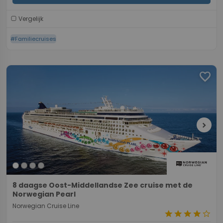
Vergelijk
#Familiecruises
favorite
chevron_right
8 daagse Oost-Middellandse Zee cruise met de
Norwegian Pearl
Norwegian Cruise Line
star
star
star
star
star_border