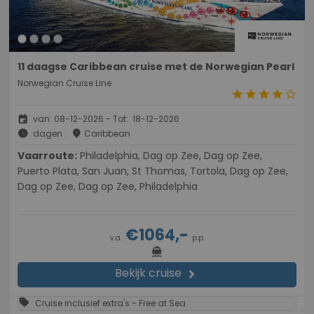
11 daagse Caribbean cruise met de Norwegian Pearl
Norwegian Cruise Line
star
star
star
star
star_border
event
van: 08-12-2026 - Tot: 18-12-2026
schedule
place
dagen
Caribbean
Vaarroute:
Philadelphia, Dag op Zee, Dag op Zee,
Puerto Plata, San Juan, St Thomas, Tortola, Dag op Zee,
Dag op Zee, Dag op Zee, Philadelphia
€1064,-
v.a.
p.p.
directions_boat
Bekijk cruise
chevron_right
sell
Cruise inclusief extra's - Free at Sea