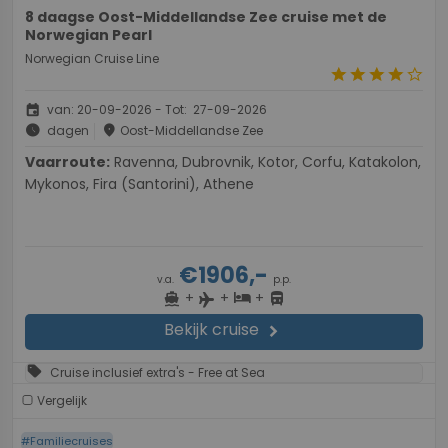
8 daagse Oost-Middellandse Zee cruise met de
Norwegian Pearl
Norwegian Cruise Line
star
star
star
star
star_border
event
van: 20-09-2026 - Tot: 27-09-2026
schedule
place
dagen
Oost-Middellandse Zee
Vaarroute:
Ravenna, Dubrovnik, Kotor, Corfu, Katakolon,
Mykonos, Fira (Santorini), Athene
€1906,-
v.a.
p.p.
+
+
+
directions_boat
hotel
directions_bus
flight
Bekijk cruise
chevron_right
sell
Cruise inclusief extra's - Free at Sea
Vergelijk
#Familiecruises