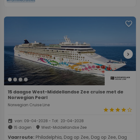
favorite
chevron_right
15 daagse West-Middellandse Zee cruise met de
Norwegian Pearl
Norwegian Cruise Line
star
star
star
star
star_border
event
van: 09-04-2028 - Tot: 23-04-2028
schedule
place
15 dagen
West-Middellandse Zee
Vaarroute:
Philadelphia, Dag op Zee, Dag op Zee, Dag