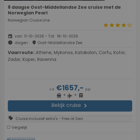
8 daagse Oost-Middellandse Zee cruise met de
Norwegian Pearl
Norwegian Cruise Line
star
star
star
star
star_border
event
van: 11-10-2026 - Tot: 18-10-2026
schedule
place
dagen
Oost-Middellandse Zee
Vaarroute:
Athene, Mykonos, Katakolon, Corfu, Kotor,
Zadar, Koper, Ravenna
€1657,-
v.a.
p.p.
+
+
directions_boat
directions_bus
flight
Bekijk cruise
chevron_right
sell
Cruise inclusief extra's - Free at Sea
Vergelijk
#Familiecruises