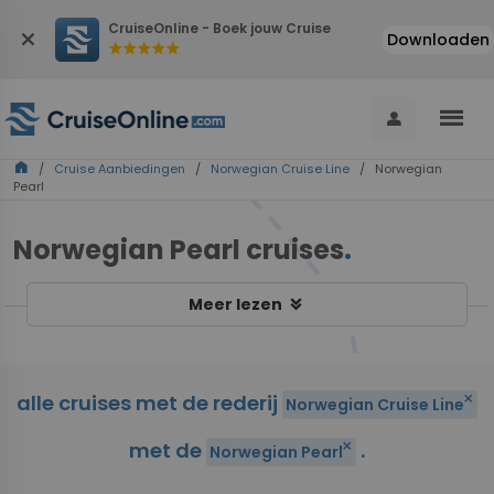
CruiseOnline - Boek jouw Cruise
close
Downloaden
star
star
star
star
star
menu
person
home
/
Cruise Aanbiedingen
/
Norwegian Cruise Line
/ Norwegian
Pearl
Norwegian Pearl cruises
.
keyboard_double_arrow_down
Meer lezen
alle cruises met de rederij
close
Norwegian Cruise Line
met de
.
close
Norwegian Pearl