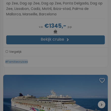
op Zee, Dag op Zee, Dag op Zee, Ponta Delgada, Dag op
Zee, Lissabon, Cadiz, Motril, Ibiza-stad, Palma de
Mallorca, Marseille, Barcelona
€1345,-
v.a.
p.p.
directions_boat
Bekijk cruise
chevron_right
Vergelijk
#Familiecruises
favorite
chevron_right