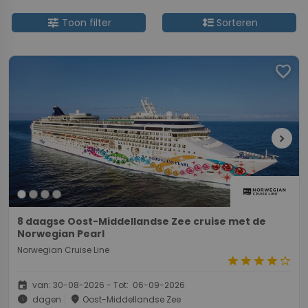
tune
format_line_spacing
Toon filter
Sorteren
favorite
chevron_right
8 daagse Oost-Middellandse Zee cruise met de
Norwegian Pearl
Norwegian Cruise Line
star
star
star
star
star_border
event
van: 30-08-2026 - Tot: 06-09-2026
schedule
place
dagen
Oost-Middellandse Zee