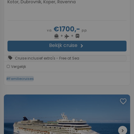
Kotor, Dubrovnik, Koper, Ravenna
€1700,-
v.a.
p.p.
+
+
directions_boat
directions_bus
flight
Bekijk cruise
chevron_right
sell
Cruise inclusief extra's - Free at Sea
Vergelijk
#Familiecruises
favorite
chevron_right