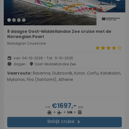
8 daagse Oost-Middellandse Zee cruise met de
Norwegian Pearl
Norwegian Cruise Line
star
star
star
star
star_border
event
van: 04-10-2026 - Tot: 11-10-2026
schedule
place
dagen
Oost-Middellandse Zee
Vaarroute:
Ravenna, Dubrovnik, Kotor, Corfu, Katakolon,
Mykonos, Fira (Santorini), Athene
€1697,-
v.a.
p.p.
+
+
+
directions_boat
hotel
directions_bus
flight
Bekijk cruise
chevron_right