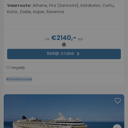
Vaarroute:
Athene, Fira (Santorini), Katakolon, Corfu,
Kotor, Zadar, Koper, Ravenna
€2140,-
v.a.
p.p.
directions_boat
Bekijk cruise
chevron_right
Vergelijk
#Familiecruises
favorite