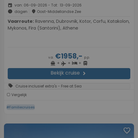
event
van: 06-09-2026 - Tot: 13-09-2026
schedule
place
dagen
Oost-Middellandse Zee
Vaarroute:
Ravenna, Dubrovnik, Kotor, Corfu, Katakolon,
Mykonos, Fira (Santorini), Athene
€1958,-
v.a.
p.p.
+
+
+
directions_boat
hotel
directions_bus
flight
Bekijk cruise
chevron_right
sell
Cruise inclusief extra's - Free at Sea
Vergelijk
#Familiecruises
favorite