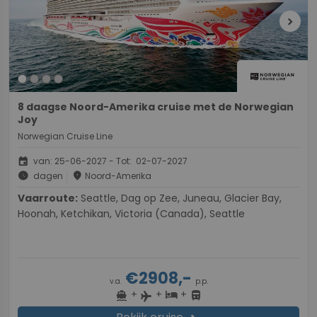
chevron_right
8 daagse Noord-Amerika cruise met de Norwegian
Joy
Norwegian Cruise Line
event
van: 25-06-2027 - Tot: 02-07-2027
schedule
place
dagen
Noord-Amerika
Vaarroute:
Seattle, Dag op Zee, Juneau, Glacier Bay,
Hoonah, Ketchikan, Victoria (Canada), Seattle
€2908,-
v.a.
p.p.
+
+
+
directions_boat
hotel
directions_bus
flight