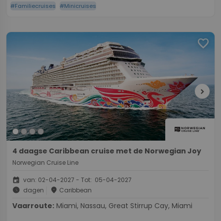
#Familiecruises
#Minicruises
favorite
chevron_right
4 daagse Caribbean cruise met de Norwegian Joy
Norwegian Cruise Line
event
van: 02-04-2027 - Tot: 05-04-2027
schedule
place
dagen
Caribbean
Vaarroute:
Miami, Nassau, Great Stirrup Cay, Miami