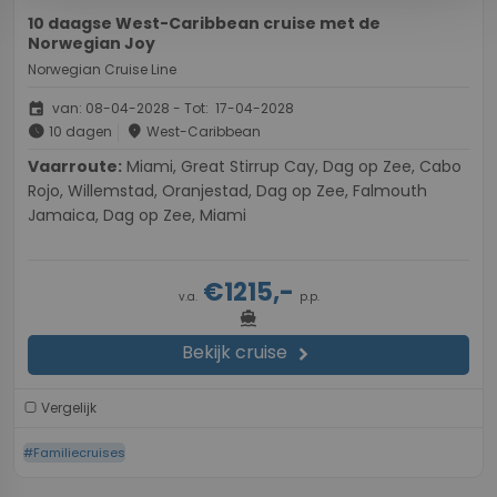
10 daagse West-Caribbean cruise met de
Norwegian Joy
Norwegian Cruise Line
event
van: 08-04-2028 - Tot: 17-04-2028
schedule
place
10 dagen
West-Caribbean
Vaarroute:
Miami, Great Stirrup Cay, Dag op Zee, Cabo
Rojo, Willemstad, Oranjestad, Dag op Zee, Falmouth
Jamaica, Dag op Zee, Miami
€1215,-
v.a.
p.p.
directions_boat
Bekijk cruise
chevron_right
Vergelijk
#Familiecruises