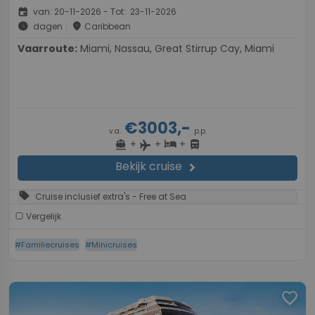
event
van: 20-11-2026 - Tot: 23-11-2026
schedule
place
dagen
Caribbean
Vaarroute:
Miami, Nassau, Great Stirrup Cay, Miami
€3003,-
v.a.
p.p.
+
+
+
directions_boat
hotel
directions_bus
flight
Bekijk cruise
chevron_right
sell
Cruise inclusief extra's - Free at Sea
Vergelijk
#Familiecruises
#Minicruises
favorite