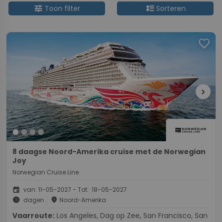
tune
format_line_spacing
Toon filter
Sorteren
favorite
chevron_right
8 daagse Noord-Amerika cruise met de Norwegian
Joy
Norwegian Cruise Line
event
van: 11-05-2027 - Tot: 18-05-2027
schedule
place
dagen
Noord-Amerika
Vaarroute:
Los Angeles, Dag op Zee, San Francisco, San