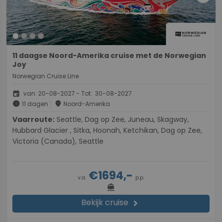
11 daagse Noord-Amerika cruise met de Norwegian
Joy
Norwegian Cruise Line
event
van: 20-08-2027 - Tot: 30-08-2027
schedule
place
11 dagen
Noord-Amerika
Vaarroute:
Seattle, Dag op Zee, Juneau, Skagway,
Hubbard Glacier , Sitka, Hoonah, Ketchikan, Dag op Zee,
Victoria (Canada), Seattle
€1694,-
v.a.
p.p.
directions_boat
Bekijk cruise
chevron_right