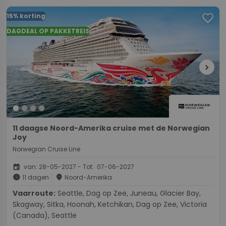
favorite
15% korting
DAGDEAL OP PAKKETREIS
chevron_right
11 daagse Noord-Amerika cruise met de Norwegian
Joy
Norwegian Cruise Line
event
van: 28-05-2027 - Tot: 07-06-2027
schedule
place
11 dagen
Noord-Amerika
Vaarroute:
Seattle, Dag op Zee, Juneau, Glacier Bay,
Skagway, Sitka, Hoonah, Ketchikan, Dag op Zee, Victoria
(Canada), Seattle