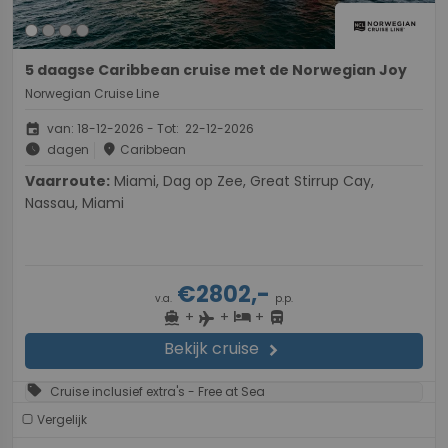
5 daagse Caribbean cruise met de Norwegian Joy
Norwegian Cruise Line
event
van: 18-12-2026 - Tot: 22-12-2026
schedule
place
dagen
Caribbean
Vaarroute:
Miami, Dag op Zee, Great Stirrup Cay,
Nassau, Miami
€2802,-
v.a.
p.p.
+
+
+
directions_boat
hotel
directions_bus
flight
Bekijk cruise
chevron_right
sell
Cruise inclusief extra's - Free at Sea
Vergelijk