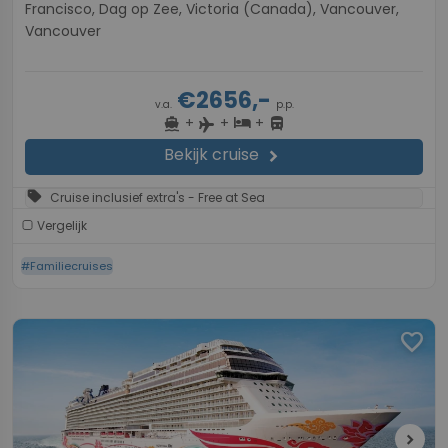
Francisco, Dag op Zee, Victoria (Canada), Vancouver,
Vancouver
€2656,-
v.a.
p.p.
+
+
+
directions_boat
hotel
directions_bus
flight
Bekijk cruise
chevron_right
sell
Cruise inclusief extra's - Free at Sea
Vergelijk
#Familiecruises
favorite
chevron_right