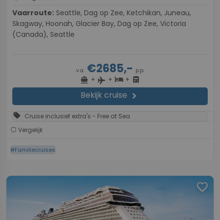
Vaarroute:
Seattle, Dag op Zee, Ketchikan, Juneau,
Skagway, Hoonah, Glacier Bay, Dag op Zee, Victoria
(Canada), Seattle
€2685,-
v.a.
p.p.
+
+
+
directions_boat
hotel
directions_bus
flight
Bekijk cruise
chevron_right
sell
Cruise inclusief extra's - Free at Sea
Vergelijk
#Familiecruises
favorite