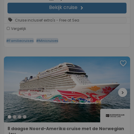
Bekijk cruise
chevron_right
sell
Cruise inclusief extra's - Free at Sea
Vergelijk
#Familiecruises
#Minicruises
favorite
chevron_right
8 daagse Noord-Amerika cruise met de Norwegian
Joy