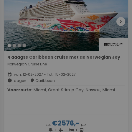
chevron_right
4 daagse Caribbean cruise met de Norwegian Joy
Norwegian Cruise Line
event
van: 12-02-2027 - Tot: 15-02-2027
schedule
place
dagen
Caribbean
Vaarroute:
Miami, Great Stirrup Cay, Nassau, Miami
€2576,-
v.a.
p.p.
+
+
+
directions_boat
hotel
directions_bus
flight