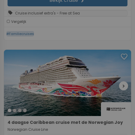
Bekijk cruise
chevron_right
sell
Cruise inclusief extra's - Free at Sea
Vergelijk
#Familiecruises
favorite
chevron_right
4 daagse Caribbean cruise met de Norwegian Joy
Norwegian Cruise Line