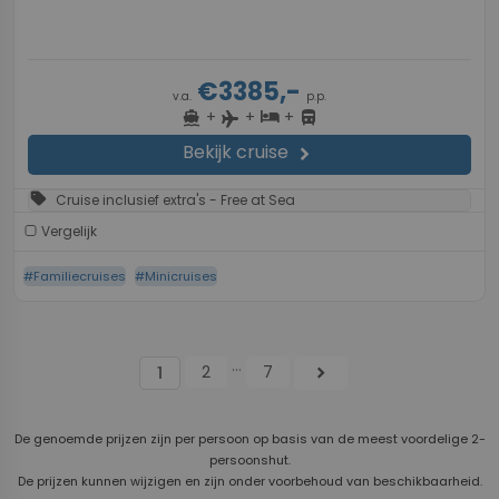
€3385,-
v.a.
p.p.
+
+
+
directions_boat
hotel
directions_bus
flight
Bekijk cruise
chevron_right
sell
Cruise inclusief extra's - Free at Sea
Vergelijk
#Familiecruises
#Minicruises
...
2
7
chevron_right
1
De genoemde prijzen zijn per persoon op basis van de meest voordelige 2-
persoonshut.
De prijzen kunnen wijzigen en zijn onder voorbehoud van beschikbaarheid.