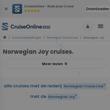
CruiseOnline - Boek jouw Cruise
close
Downloaden
star
star
star
star
star
menu
person
home
/
Cruise Aanbiedingen
/
Norwegian Cruise Line
/ Norwegian Joy
Norwegian Joy cruises
.
keyboard_double_arrow_down
Meer lezen
alle cruises met de rederij
close
Norwegian Cruise Line
met de
.
close
Norwegian Joy