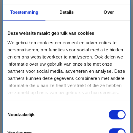
Toestemming
Details
Over
chevron_right
Deze website maakt gebruik van cookies
We gebruiken cookies om content en advertenties te
personaliseren, om functies voor social media te bieden
en om ons websiteverkeer te analyseren. Ook delen we
10 daagse Noord-Amerika cruise met de Norwegian
informatie over uw gebruik van onze site met onze
Joy
partners voor social media, adverteren en analyse. Deze
Norwegian Cruise Line
partners kunnen deze gegevens combineren met andere
informatie die u aan ze heeft verstrekt of die ze hebben
event
van: 21-09-2026 - Tot: 30-09-2026
verzameld op basis van uw gebruik van hun services.
schedule
place
dagen
Noord-Amerika
Vaarroute:
Seattle, Dag op Zee, Ketchikan, Juneau,
Skagway, Hoonah, Glacier Bay, Dag op Zee, Victoria
Toestemmingsselectie
Noodzakelijk
(Canada), Seattle
Voorkeuren