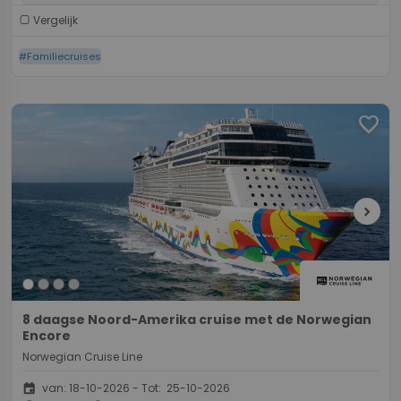
Vergelijk
#Familiecruises
favorite
chevron_right
8 daagse Noord-Amerika cruise met de Norwegian
Encore
Norwegian Cruise Line
event
van: 18-10-2026 - Tot: 25-10-2026