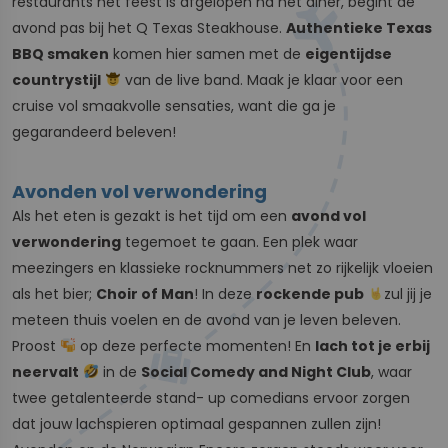
restaurants het feest is afgelopen na het diner, begint de
avond pas bij het Q Texas Steakhouse.
Authentieke Texas
BBQ smaken
komen hier samen met de
eigentijdse
countrystijl
van de live band. Maak je klaar voor een
cruise vol smaakvolle sensaties, want die ga je
gegarandeerd beleven!
Avonden vol verwondering
Als het eten is gezakt is het tijd om een
avond vol
verwondering
tegemoet te gaan. Een plek waar
meezingers en klassieke rocknummers net zo rijkelijk vloeien
als het bier;
Choir of Man
! In deze
rockende pub
zul jij je
meteen thuis voelen en de avond van je leven beleven.
Proost
op deze perfecte momenten! En
lach tot je erbij
neervalt
in de
Social Comedy and Night Club
, waar
twee getalenteerde stand- up comedians ervoor zorgen
dat jouw lachspieren optimaal gespannen zullen zijn!