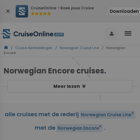
CruiseOnline - Boek jouw Cruise
close
Downloaden
star
star
star
star
star
menu
person
home
/
Cruise Aanbiedingen
/
Norwegian Cruise Line
/ Norwegian
Encore
Norwegian Encore cruises
.
keyboard_double_arrow_down
Meer lezen
alle cruises met de rederij
close
Norwegian Cruise Line
met de
.
close
Norwegian Encore