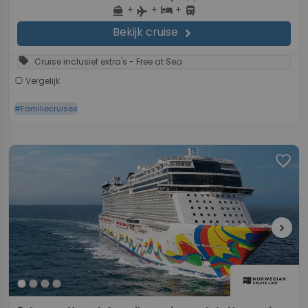
+
+
+
directions_boat
hotel
directions_bus
flight
Bekijk cruise
chevron_right
sell
Cruise inclusief extra's - Free at Sea
Vergelijk
#Familiecruises
favorite
chevron_right