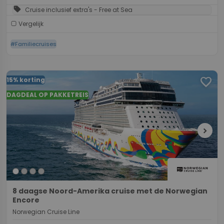
sell
Cruise inclusief extra's - Free at Sea
Vergelijk
#Familiecruises
favorite
15% korting
DAGDEAL OP PAKKETREIS
chevron_right
8 daagse Noord-Amerika cruise met de Norwegian
Encore
Norwegian Cruise Line