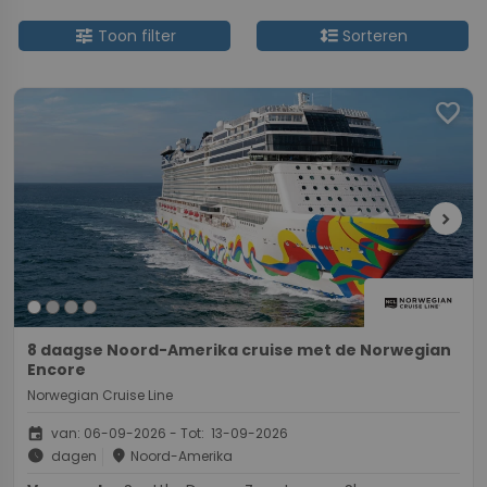
tune
format_line_spacing
Toon filter
Sorteren
favorite
chevron_right
8 daagse Noord-Amerika cruise met de Norwegian
Encore
Norwegian Cruise Line
event
van: 06-09-2026 - Tot: 13-09-2026
schedule
place
dagen
Noord-Amerika