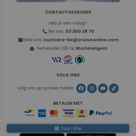
CONTACTGEGEVENS
Heb je een vraag?
call
Bel ons:
03 300 28 70
mail
Mail ons:
custcare-be@cruiseonline.com
home
Ternesselei 326 te
Wommelgem
VOLG ONS
Volg ons op sociale media:
BETALEN MET
tune
Toon filter