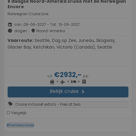
8 daagse Noord-Amerika cruise met de Norwegian
Encore
Norwegian Cruise Line
event
van: 06-06-2027 - Tot: 13-06-2027
schedule
place
dagen
Noord-Amerika
Vaarroute:
Seattle, Dag op Zee, Juneau, Skagway,
Glacier Bay, Ketchikan, Victoria (Canada), Seattle
€2932,-
v.a.
p.p.
+
+
+
directions_boat
hotel
directions_bus
flight
Bekijk cruise
chevron_right
sell
Cruise inclusief extra's - Free at Sea
Vergelijk
#Familiecruises