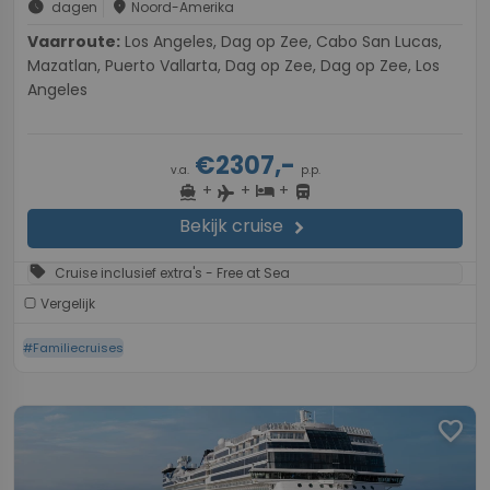
schedule
place
dagen
Noord-Amerika
Vaarroute:
Los Angeles, Dag op Zee, Cabo San Lucas,
Mazatlan, Puerto Vallarta, Dag op Zee, Dag op Zee, Los
Angeles
€2307,-
v.a.
p.p.
+
+
+
directions_boat
hotel
directions_bus
flight
Bekijk cruise
chevron_right
sell
Cruise inclusief extra's - Free at Sea
Vergelijk
#Familiecruises
favorite