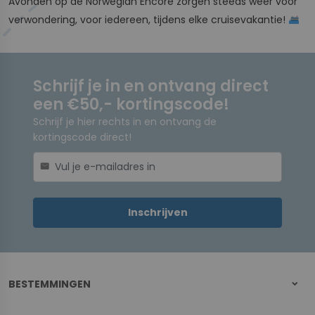
Avonden op de Norwegian Encore zorgen steeds weer voor
verwondering, voor iedereen, tijdens elke cruisevakantie!
Schrijf je in en ontvang direct
een €50,- kortingscode!
Schrijf je hier rechts in en ontvang de
kortingscode direct!
mail
Inschrijven
BESTEMMINGEN