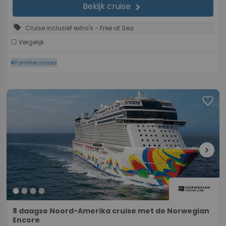
Bekijk cruise
chevron_right
sell
Cruise inclusief extra's - Free at Sea
Vergelijk
#Familiecruises
favorite
chevron_right
8 daagse Noord-Amerika cruise met de Norwegian
Encore