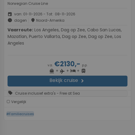
Norwegian Cruise Line
event
van: 01-11-2026 - Tot: 08-11-2026
schedule
place
dagen
Noord-Amerika
Vaarroute:
Los Angeles, Dag op Zee, Cabo San Lucas,
Mazatlan, Puerto Vallarta, Dag op Zee, Dag op Zee, Los
Angeles
€2130,-
v.a.
p.p.
+
+
+
directions_boat
hotel
directions_bus
flight
Bekijk cruise
chevron_right
sell
Cruise inclusief extra's - Free at Sea
Vergelijk
#Familiecruises