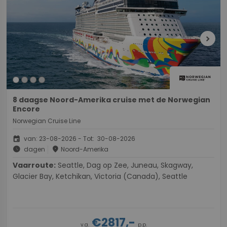
chevron_right
8 daagse Noord-Amerika cruise met de Norwegian
Encore
Norwegian Cruise Line
event
van: 23-08-2026 - Tot: 30-08-2026
schedule
place
dagen
Noord-Amerika
Vaarroute:
Seattle, Dag op Zee, Juneau, Skagway,
Glacier Bay, Ketchikan, Victoria (Canada), Seattle
€2817,-
v.a.
p.p.