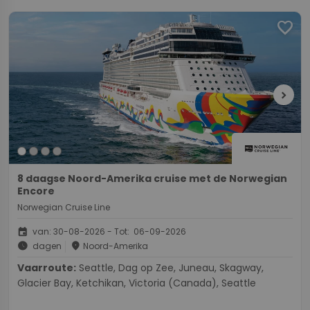
favorite
chevron_right
8 daagse Noord-Amerika cruise met de Norwegian
Encore
Norwegian Cruise Line
event
van: 30-08-2026 - Tot: 06-09-2026
schedule
place
dagen
Noord-Amerika
Vaarroute:
Seattle, Dag op Zee, Juneau, Skagway,
Glacier Bay, Ketchikan, Victoria (Canada), Seattle