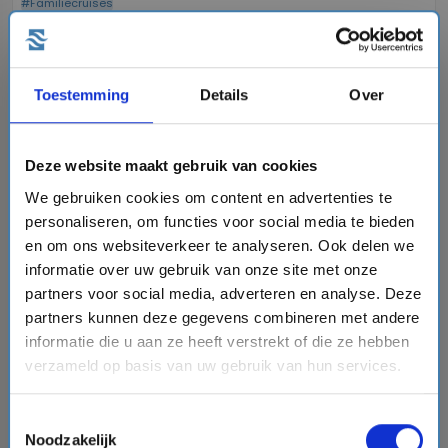
#Familiecruises
favorite
Toestemming
Details
Over
Deze website maakt gebruik van cookies
chevron_right
We gebruiken cookies om content en advertenties te
personaliseren, om functies voor social media te bieden
en om ons websiteverkeer te analyseren. Ook delen we
informatie over uw gebruik van onze site met onze
partners voor social media, adverteren en analyse. Deze
8 daagse Noord-Amerika cruise met de Norwegian
Encore
partners kunnen deze gegevens combineren met andere
Norwegian Cruise Line
informatie die u aan ze heeft verstrekt of die ze hebben
verzameld op basis van uw gebruik van hun services.
event
van: 13-09-2026 - Tot: 20-09-2026
schedule
place
dagen
Noord-Amerika
Toestemmingsselectie
Vaarroute:
Seattle, Dag op Zee, Juneau, Skagway,
Noodzakelijk