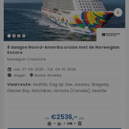
chevron_right
8 daagse Noord-Amerika cruise met de Norwegian
Encore
Norwegian Cruise Line
event
van: 27-09-2026 - Tot: 04-10-2026
schedule
place
dagen
Noord-Amerika
Vaarroute:
Seattle, Dag op Zee, Juneau, Skagway,
Glacier Bay, Ketchikan, Victoria (Canada), Seattle
€2536,-
v.a.
p.p.
+
+
+
directions_boat
hotel
directions_bus
flight