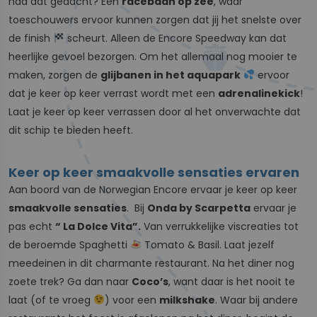
had dat gedacht? Een
racebaan op zee
, waar
toeschouwers ervoor kunnen zorgen dat jij het snelste over
de finish
scheurt. Alleen de Encore Speedway kan dat
heerlijke gevoel bezorgen. Om het allemaal nog mooier te
maken, zorgen de
glijbanen in het aquapark
ervoor
dat je keer op keer verrast wordt met een
adrenalinekick
!
Laat je keer op keer verrassen door al het onverwachte dat
dit schip te bieden heeft.
Keer op keer smaakvolle sensaties ervaren
Aan boord van de Norwegian Encore ervaar je keer op keer
smaakvolle sensaties
. Bij
Onda by Scarpetta
ervaar je
pas echt
“ La Dolce Vita”.
Van verrukkelijke viscreaties tot
de beroemde Spaghetti
Tomato & Basil. Laat jezelf
meedeinen in dit charmante restaurant. Na het diner nog
zoete trek? Ga dan naar
Coco’s
, want daar is het nooit te
laat (of te vroeg
) voor een
milkshake
. Waar bij andere