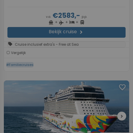
€2583,-
v.a.
p.p.
+
+
+
directions_boat
hotel
directions_bus
flight
Bekijk cruise
chevron_right
sell
Cruise inclusief extra's - Free at Sea
Vergelijk
#Familiecruises
favorite
chevron_right