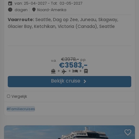
event
van: 25-04-2027 - Tot: 02-05-2027
schedule
place
dagen
Noord-Amerika
Vaarroute:
Seattle, Dag op Zee, Juneau, Skagway,
Glacier Bay, Ketchikan, Victoria (Canada), Seattle
€3978,-
p.p.
v.a.
€3583,-
+
+
+
directions_boat
hotel
directions_bus
flight
Bekijk cruise
chevron_right
Vergelijk
#Familiecruises
favorite