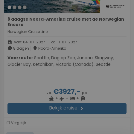
8 daagse Noord-Amerika cruise met de Norwegian
Encore
Norwegian Cruise Line
event
van: 04-07-2027 - Tot: 11-07-2027
schedule
place
8 dagen
Noord-Amerika
Vaarroute:
Seattle, Dag op Zee, Juneau, Skagway,
Glacier Bay, Ketchikan, Victoria (Canada), Seattle
€3927,-
v.a.
p.p.
+
+
+
directions_boat
hotel
directions_bus
flight
Bekijk cruise
chevron_right
Vergelijk