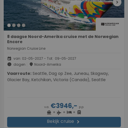
chevron_right
8 daagse Noord-Amerika cruise met de Norwegian
Encore
Norwegian Cruise Line
event
van: 02-05-2027 - Tot: 09-05-2027
schedule
place
dagen
Noord-Amerika
Vaarroute:
Seattle, Dag op Zee, Juneau, Skagway,
Glacier Bay, Ketchikan, Victoria (Canada), Seattle
€3946,-
v.a.
p.p.
+
+
+
directions_boat
hotel
directions_bus
flight
Bekijk cruise
chevron_right