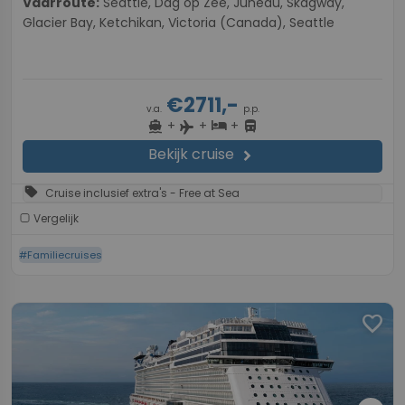
Vaarroute:
Seattle, Dag op Zee, Juneau, Skagway,
Glacier Bay, Ketchikan, Victoria (Canada), Seattle
€2711,-
v.a.
p.p.
+
+
+
directions_boat
hotel
directions_bus
flight
Bekijk cruise
chevron_right
sell
Cruise inclusief extra's - Free at Sea
Vergelijk
#Familiecruises
favorite