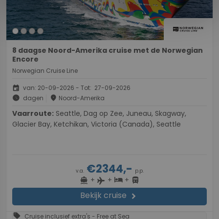
8 daagse Noord-Amerika cruise met de Norwegian
Encore
Norwegian Cruise Line
event
van: 20-09-2026 - Tot: 27-09-2026
schedule
place
dagen
Noord-Amerika
Vaarroute:
Seattle, Dag op Zee, Juneau, Skagway,
Glacier Bay, Ketchikan, Victoria (Canada), Seattle
€2344,-
v.a.
p.p.
+
+
+
directions_boat
hotel
directions_bus
flight
Bekijk cruise
chevron_right
sell
Cruise inclusief extra's - Free at Sea