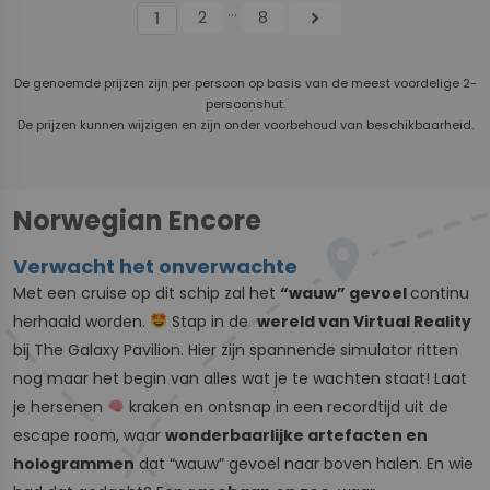
...
2
8
chevron_right
1
De genoemde prijzen zijn per persoon op basis van de meest voordelige 2-
persoonshut.
De prijzen kunnen wijzigen en zijn onder voorbehoud van beschikbaarheid.
Norwegian Encore
Verwacht het onverwachte
Met een cruise op dit schip zal het
“wauw” gevoel
continu
herhaald worden.
Stap in de
wereld van Virtual Reality
bij The Galaxy Pavilion. Hier zijn spannende simulator ritten
nog maar het begin van alles wat je te wachten staat! Laat
je hersenen
kraken en ontsnap in een recordtijd uit de
escape room, waar
wonderbaarlijke artefacten en
hologrammen
dat “wauw” gevoel naar boven halen. En wie