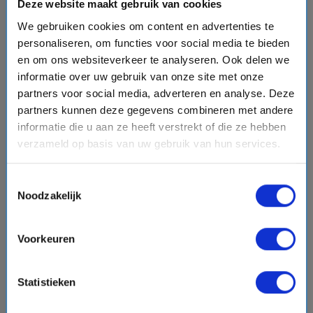
Deze website maakt gebruik van cookies
event
van: 17-09-2026 - Tot: 29-09-2026
schedule
place
dagen
Transatlantisch
We gebruiken cookies om content en advertenties te
personaliseren, om functies voor social media te bieden
Vaarroute:
Honolulu, Honolulu, Kahului, Kona, Nawiliwili,
Dag op Zee, Dag op Zee, Dag op Zee, Dag op Zee, Bora
en om ons websiteverkeer te analyseren. Ook delen we
Bora Island, Raiatea, Moorea, Papeete
informatie over uw gebruik van onze site met onze
partners voor social media, adverteren en analyse. Deze
partners kunnen deze gegevens combineren met andere
€1784,-
informatie die u aan ze heeft verstrekt of die ze hebben
v.a.
p.p.
directions_boat
verzameld op basis van uw gebruik van hun services.
Bekijk cruise
chevron_right
Toestemmingsselectie
sell
Cruise inclusief extra's - Free at Sea
Noodzakelijk
Vergelijk
Voorkeuren
#Familiecruises
Statistieken
favorite