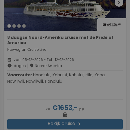
chevron_right
8 daagse Noord-Amerika cruise met de Pride of
America
Norwegian Cruise Line
event
van: 05-12-2026 - Tot: 12-12-2026
schedule
place
dagen
Noord-Amerika
Vaarroute:
Honolulu, Kahului, Kahului, Hilo, Kona,
Nawiliwili, Nawiliwili, Honolulu
€1653,-
v.a.
p.p.
directions_boat
Bekijk cruise
chevron_right