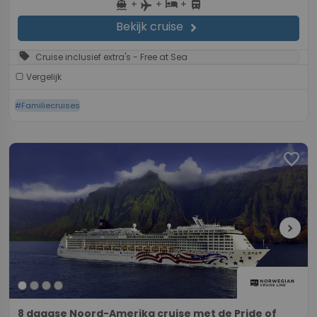
+
+
+
directions_boat
hotel
directions_bus
flight
Bekijk cruise
chevron_right
sell
Cruise inclusief extra's - Free at Sea
Vergelijk
#Familiecruises
favorite
chevron_right
8 daagse Noord-Amerika cruise met de Pride of