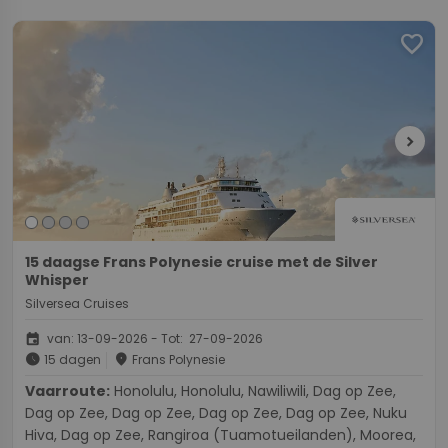
favorite
chevron_right
15 daagse Frans Polynesie cruise met de Silver
Whisper
Silversea Cruises
event
van: 13-09-2026 - Tot: 27-09-2026
schedule
place
15 dagen
Frans Polynesie
Vaarroute:
Honolulu, Honolulu, Nawiliwili, Dag op Zee,
Dag op Zee, Dag op Zee, Dag op Zee, Dag op Zee, Nuku
Hiva, Dag op Zee, Rangiroa (Tuamotueilanden), Moorea,