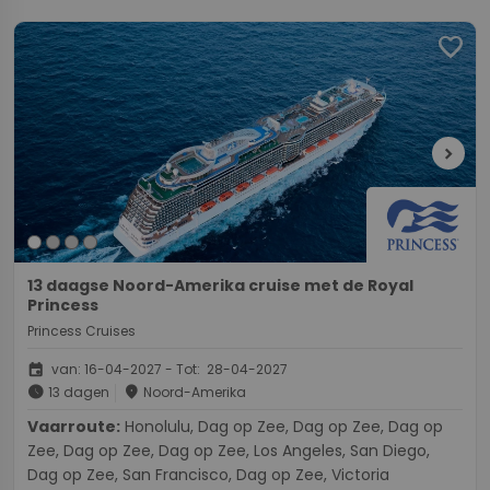
favorite
chevron_right
13 daagse Noord-Amerika cruise met de Royal
Princess
Princess Cruises
event
van: 16-04-2027 - Tot: 28-04-2027
schedule
place
13 dagen
Noord-Amerika
Vaarroute:
Honolulu, Dag op Zee, Dag op Zee, Dag op
Zee, Dag op Zee, Dag op Zee, Los Angeles, San Diego,
Dag op Zee, San Francisco, Dag op Zee, Victoria