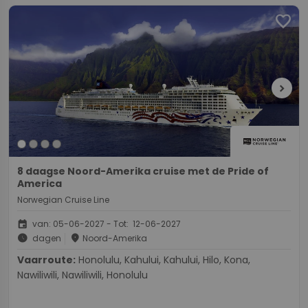
favorite
chevron_right
8 daagse Noord-Amerika cruise met de Pride of
America
Norwegian Cruise Line
event
van: 05-06-2027 - Tot: 12-06-2027
schedule
place
dagen
Noord-Amerika
Vaarroute:
Honolulu, Kahului, Kahului, Hilo, Kona,
Nawiliwili, Nawiliwili, Honolulu