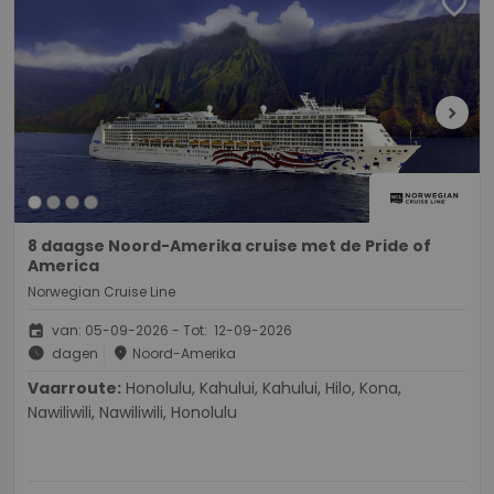
favorite
chevron_right
8 daagse Noord-Amerika cruise met de Pride of
America
Norwegian Cruise Line
event
van: 05-09-2026 - Tot: 12-09-2026
schedule
place
dagen
Noord-Amerika
Vaarroute:
Honolulu, Kahului, Kahului, Hilo, Kona,
Nawiliwili, Nawiliwili, Honolulu