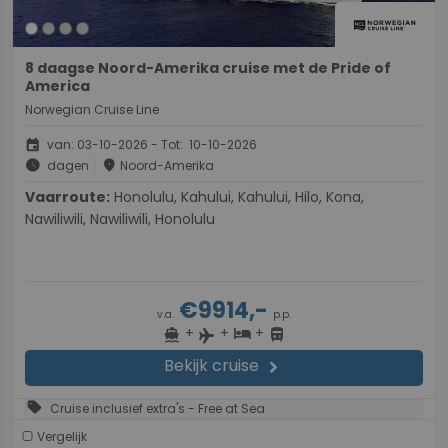
8 daagse Noord-Amerika cruise met de Pride of
America
Norwegian Cruise Line
event
van: 03-10-2026 - Tot: 10-10-2026
schedule
place
dagen
Noord-Amerika
Vaarroute:
Honolulu, Kahului, Kahului, Hilo, Kona,
Nawiliwili, Nawiliwili, Honolulu
€9914,-
v.a.
p.p.
+
+
+
directions_boat
hotel
directions_bus
flight
Bekijk cruise
chevron_right
sell
Cruise inclusief extra's - Free at Sea
Vergelijk