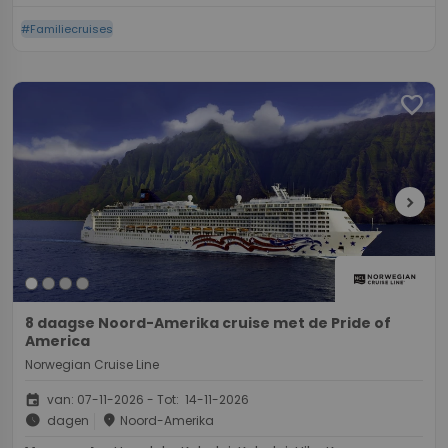
#Familiecruises
favorite
chevron_right
8 daagse Noord-Amerika cruise met de Pride of
America
Norwegian Cruise Line
event
van: 07-11-2026 - Tot: 14-11-2026
schedule
place
dagen
Noord-Amerika