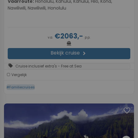
Vaarroute:
Honolulu, Kahului, Kahului, Hilo, Kona,
Nawiliwili, Nawiliwili, Honolulu
€2063,-
v.a.
p.p.
directions_boat
Bekijk cruise
chevron_right
sell
Cruise inclusief extra's - Free at Sea
Vergelijk
#Familiecruises
favorite