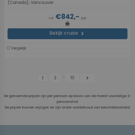
(Canada), Vancouver
€842,-
v.a.
p.p.
directions_boat
Bekijk cruise
chevron_right
Vergelijk
...
2
10
chevron_right
1
De genoemde prijzen zijn per persoon op basis van de meest voordelige 2-
persoonshut.
De prijzen kunnen wijzigen en zijn onder voorbehoud van beschikbaarheid.