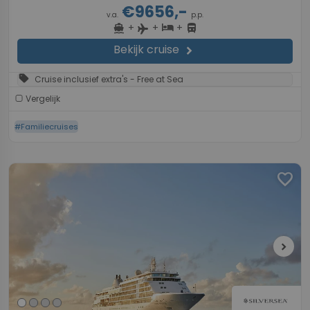
€9656,-
v.a.
p.p.
+
+
+
directions_boat
hotel
directions_bus
flight
Bekijk cruise
chevron_right
sell
Cruise inclusief extra's - Free at Sea
Vergelijk
#Familiecruises
favorite
chevron_right