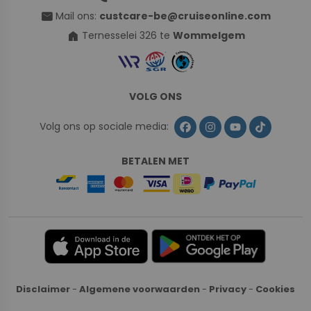
mail
Mail ons:
custcare-be@cruiseonline.com
home
Ternesselei 326 te
Wommelgem
VOLG ONS
Volg ons op sociale media:
BETALEN MET
Disclaimer
-
Algemene voorwaarden
-
Privacy
-
Cookies