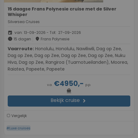
15 daagse Frans Polynesie cruise met de Silver
Whisper
Silversea Cruises
event
van: 13-09-2026 - Tot: 27-09-2026
schedule
place
15 dagen
Frans Polynesie
Vaarroute:
Honolulu, Honolulu, Nawiliwili, Dag op Zee,
Dag op Zee, Dag op Zee, Dag op Zee, Dag op Zee, Nuku
Hiva, Dag op Zee, Rangiroa (Tuamotueilanden), Moorea,
Raiatea, Papeete, Papeete
€4950,-
v.a.
p.p.
directions_boat
Bekijk cruise
chevron_right
Vergelijk
#Luxe cruises