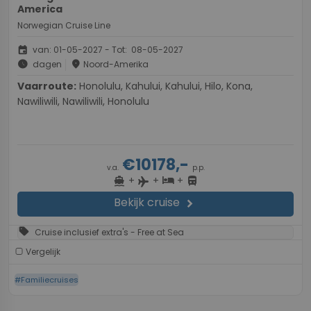
America
Norwegian Cruise Line
event
van: 01-05-2027 - Tot: 08-05-2027
schedule
place
dagen
Noord-Amerika
Vaarroute:
Honolulu, Kahului, Kahului, Hilo, Kona,
Nawiliwili, Nawiliwili, Honolulu
€10178,-
v.a.
p.p.
+
+
+
directions_boat
hotel
directions_bus
flight
Bekijk cruise
chevron_right
sell
Cruise inclusief extra's - Free at Sea
Vergelijk
#Familiecruises