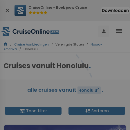
CruiseOnline - Boek jouw Cruise
close
Downloaden
star
star
star
star
star
menu
person
home
/
Cruise Aanbiedingen
/ Verenigde Staten /
Noord-
Amerika
/ Honolulu
Cruises vanuit Honolulu
.
alle cruises vanuit
.
close
Honolulu
tune
format_line_spacing
Toon filter
Sorteren