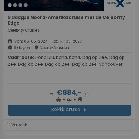
9 daagse Noord-Amerika cruise met de Celebrity
Edge
Celebrity Cruises
event
van: 06-05-2027 - Tot: 14-05-2027
schedule
place
9 dagen
Noord-Amerika
Vaarroute:
Honolulu, Kona, Kona, Dag op Zee, Dag op
Zee, Dag op Zee, Dag op Zee, Dag op Zee, Vancouver
€884,-
v.a.
p.p.
+
+
directions_boat
directions_bus
flight
Bekijk cruise
chevron_right
Vergelijk