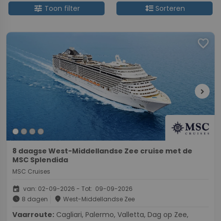
tune
format_line_spacing
Toon filter
Sorteren
favorite
chevron_right
8 daagse West-Middellandse Zee cruise met de
MSC Splendida
MSC Cruises
event
van: 02-09-2026 - Tot: 09-09-2026
schedule
place
8 dagen
West-Middellandse Zee
Vaarroute:
Cagliari, Palermo, Valletta, Dag op Zee,