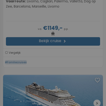
Vaarroute:
Livorno, Cagliari, Palermo, Valletta, Dag op
Zee, Barcelona, Marseille, Livorno
€1149,-
v.a.
p.p.
directions_boat
Bekijk cruise
chevron_right
Vergelijk
#Familiecruises
favorite
chevron_right