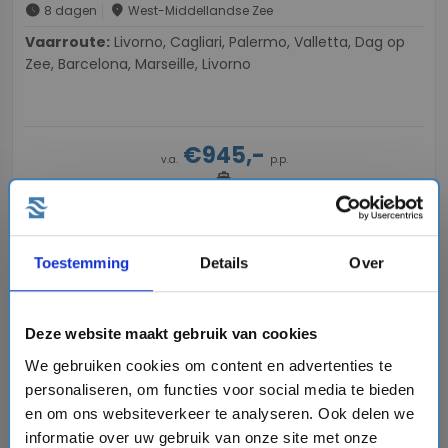
schedule
place
8 dagen
West-Middellandse Zee
Vaarroute:
Livorno, Cagliari, Palermo, Valletta, Dag op
Zee, Barcelona, Marseille, Livorno
€945,-
v.a.
p.p.
directions_boat
Bekijk cruise
chevron_right
Vergelijk
Toestemming
Details
Over
#Familiecruises
Deze website maakt gebruik van cookies
We gebruiken cookies om content en advertenties te
favorite
personaliseren, om functies voor social media te bieden
en om ons websiteverkeer te analyseren. Ook delen we
informatie over uw gebruik van onze site met onze