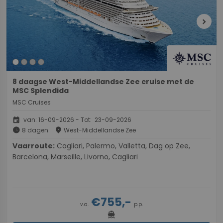
chevron_right
8 daagse West-Middellandse Zee cruise met de
MSC Splendida
MSC Cruises
event
van: 16-09-2026 - Tot: 23-09-2026
schedule
place
8 dagen
West-Middellandse Zee
Vaarroute:
Cagliari, Palermo, Valletta, Dag op Zee,
Barcelona, Marseille, Livorno, Cagliari
€755,-
v.a.
p.p.
directions_boat