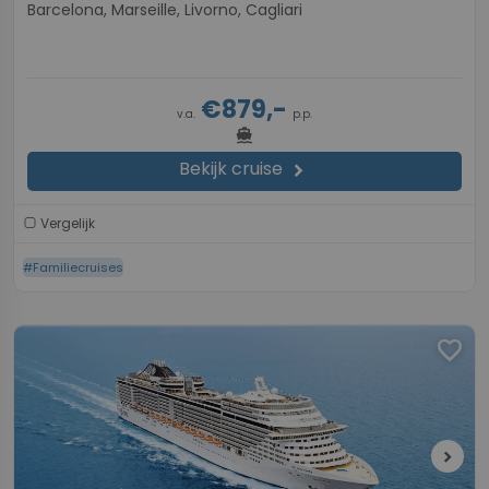
Barcelona, Marseille, Livorno, Cagliari
€879,-
v.a.
p.p.
directions_boat
Bekijk cruise
chevron_right
Vergelijk
#Familiecruises
favorite
chevron_right