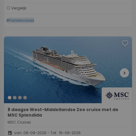
Vergelijk
#Familiecruises
favorite
chevron_right
8 daagse West-Middellandse Zee cruise met de
MSC Splendida
MSC Cruises
event
van: 08-09-2026 - Tot: 15-09-2026