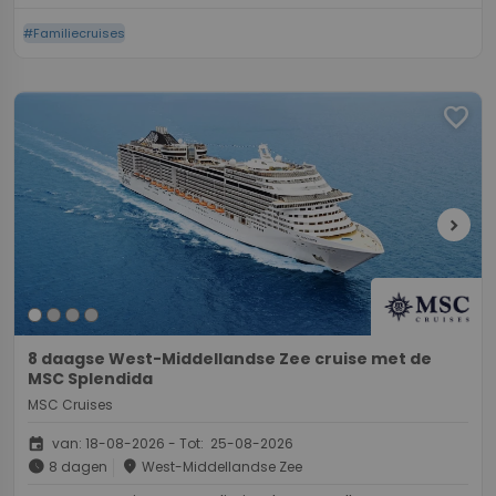
#Familiecruises
favorite
chevron_right
8 daagse West-Middellandse Zee cruise met de
MSC Splendida
MSC Cruises
event
van: 18-08-2026 - Tot: 25-08-2026
schedule
place
8 dagen
West-Middellandse Zee