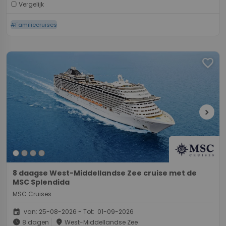
Vergelijk
#Familiecruises
favorite
chevron_right
8 daagse West-Middellandse Zee cruise met de
MSC Splendida
MSC Cruises
event
van: 25-08-2026 - Tot: 01-09-2026
schedule
place
8 dagen
West-Middellandse Zee