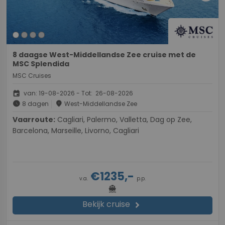
8 daagse West-Middellandse Zee cruise met de
MSC Splendida
MSC Cruises
event
van: 19-08-2026 - Tot: 26-08-2026
schedule
place
8 dagen
West-Middellandse Zee
Vaarroute:
Cagliari, Palermo, Valletta, Dag op Zee,
Barcelona, Marseille, Livorno, Cagliari
€1235,-
v.a.
p.p.
directions_boat
Bekijk cruise
chevron_right