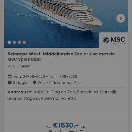
chevron_right
8 daagse West-Middellandse Zee cruise met de
MSC Splendida
MSC Cruises
event
van: 04-09-2026 - Tot: 11-09-2026
schedule
place
8 dagen
West-Middellandse Zee
Vaarroute:
Valletta, Dag op Zee, Barcelona, Marseille,
Livorno, Cagliari, Palermo, Valletta
€1530,-
v.a.
p.p.
+
+
+