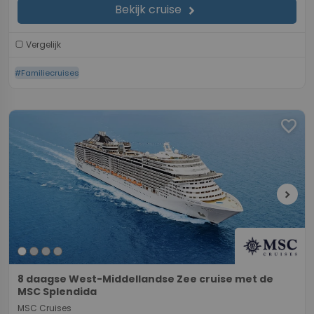
Bekijk cruise
chevron_right
Vergelijk
#Familiecruises
favorite
chevron_right
8 daagse West-Middellandse Zee cruise met de
MSC Splendida
MSC Cruises