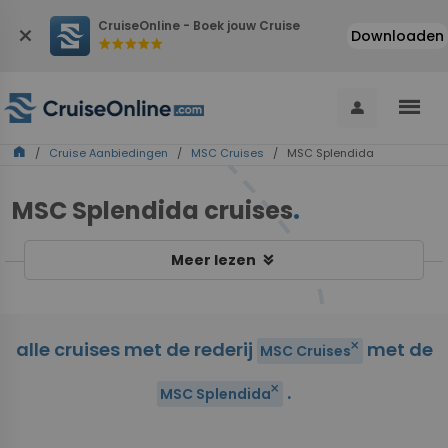
CruiseOnline - Boek jouw Cruise
close
Downloaden
star
star
star
star
star
menu
person
home
/
Cruise Aanbiedingen
/
MSC Cruises
/ MSC Splendida
MSC Splendida cruises
.
keyboard_double_arrow_down
Meer lezen
alle cruises met de rederij
met de
close
MSC Cruises
.
close
MSC Splendida