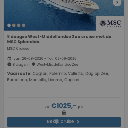
chevron_right
8 daagse West-Middellandse Zee cruise met de
MSC Splendida
MSC Cruises
event
van: 26-08-2026 - Tot: 02-09-2026
schedule
place
8 dagen
West-Middellandse Zee
Vaarroute:
Cagliari, Palermo, Valletta, Dag op Zee,
Barcelona, Marseille, Livorno, Cagliari
€1025,-
v.a.
p.p.
directions_boat
Bekijk cruise
chevron_right