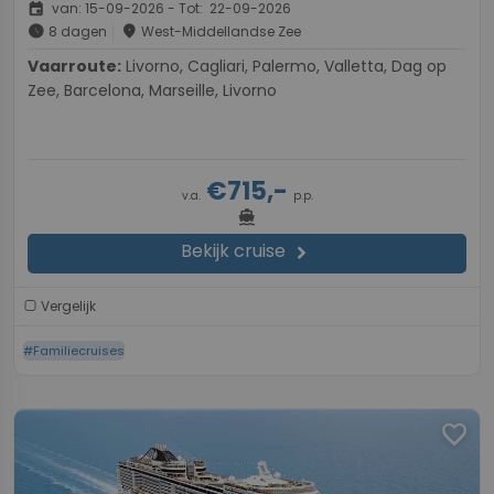
event
van: 15-09-2026 - Tot: 22-09-2026
schedule
place
8 dagen
West-Middellandse Zee
Vaarroute:
Livorno, Cagliari, Palermo, Valletta, Dag op
Zee, Barcelona, Marseille, Livorno
€715,-
v.a.
p.p.
directions_boat
Bekijk cruise
chevron_right
Vergelijk
#Familiecruises
favorite