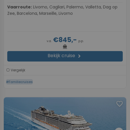
Vaarroute:
Livorno, Cagliari, Palermo, Valletta, Dag op
Zee, Barcelona, Marseille, Livorno
€845,-
v.a.
p.p.
directions_boat
Bekijk cruise
chevron_right
Vergelijk
#Familiecruises
favorite