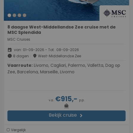
8 daagse West-Middellandse Zee cruise met de
MSC Splendida
MSC Cruises
event
van: 01-09-2026 - Tot: 08-09-2026
schedule
place
8 dagen
West-Middellandse Zee
Vaarroute:
Livorno, Cagliari, Palermo, Valletta, Dag op
Zee, Barcelona, Marseille, Livorno
€915,-
v.a.
p.p.
directions_boat
Bekijk cruise
chevron_right
Vergelijk