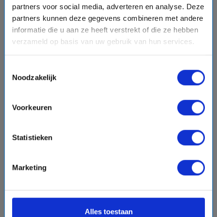
partners voor social media, adverteren en analyse. Deze
chevron_right
partners kunnen deze gegevens combineren met andere
informatie die u aan ze heeft verstrekt of die ze hebben
verzameld op basis van uw gebruik van hun services.
Toestemmingsselectie
8 daagse West-Middellandse Zee cruise met de
Noodzakelijk
MSC Splendida
MSC Cruises
event
Voorkeuren
van: 09-09-2026 - Tot: 16-09-2026
schedule
place
8 dagen
West-Middellandse Zee
Vaarroute:
Cagliari, Palermo, Valletta, Dag op Zee,
Statistieken
Barcelona, Marseille, Livorno, Cagliari
Marketing
€945,-
v.a.
p.p.
directions_boat
Alles toestaan
Bekijk cruise
chevron_right