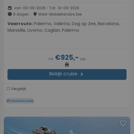
event
van: 03-09-2026 - Tot: 10-09-2026
schedule
place
8 dagen
West-Middellandse Zee
Vaarroute:
Palermo, Valletta, Dag op Zee, Barcelona,
Marseille, Livorno, Cagliari, Palermo
€925,-
v.a.
p.p.
directions_boat
Bekijk cruise
chevron_right
Vergelijk
#Familiecruises
favorite