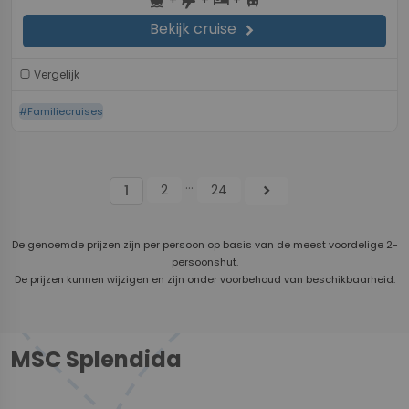
directions_boat
hotel
directions_bus
flight
Bekijk cruise
chevron_right
Vergelijk
#Familiecruises
...
2
24
chevron_right
1
De genoemde prijzen zijn per persoon op basis van de meest voordelige 2-
persoonshut.
De prijzen kunnen wijzigen en zijn onder voorbehoud van beschikbaarheid.
MSC Splendida