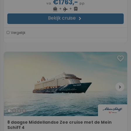
€1763,-
v.a.
p.p.
+
+
directions_boat
directions_bus
flight
Bekijk cruise
chevron_right
Vergelijk
favorite
chevron_right
8 daagse Middellandse Zee cruise met de Mein
Schiff 4