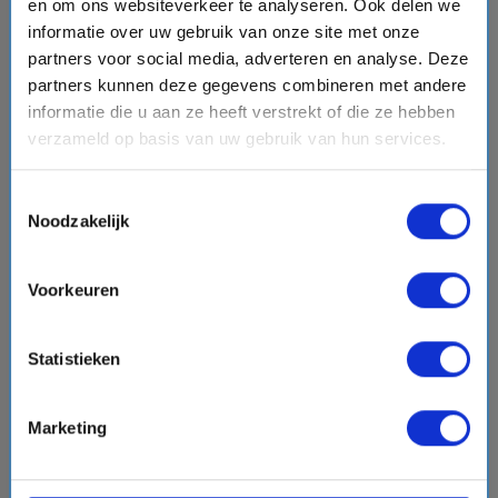
en om ons websiteverkeer te analyseren. Ook delen we
8 daagse Middellandse Zee cruise met de Mein
Schiff 4
informatie over uw gebruik van onze site met onze
Mein Schiff® - TUI Cruises
partners voor social media, adverteren en analyse. Deze
partners kunnen deze gegevens combineren met andere
event
van: 16-05-2027 - Tot: 23-05-2027
informatie die u aan ze heeft verstrekt of die ze hebben
schedule
place
8 dagen
Middellandse Zee
verzameld op basis van uw gebruik van hun services.
Vaarroute:
Triëst, Dag op Zee, Kotor, Corfu, Dag op Zee,
Zadar, Koper, Triëst
Toestemmingsselectie
Noodzakelijk
€1855,-
v.a.
p.p.
Voorkeuren
+
+
directions_boat
directions_bus
flight
Bekijk cruise
chevron_right
Statistieken
Vergelijk
Marketing
favorite