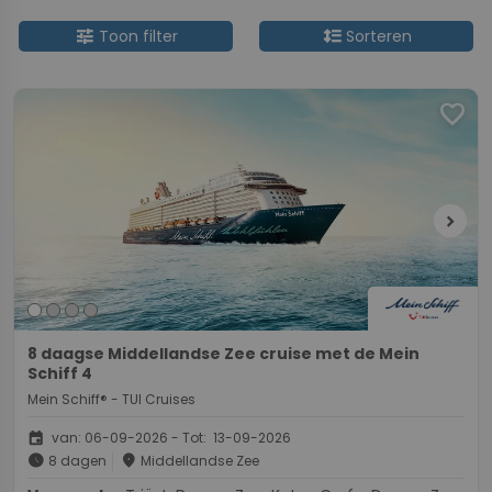
tune
format_line_spacing
Toon filter
Sorteren
favorite
chevron_right
8 daagse Middellandse Zee cruise met de Mein
Schiff 4
Mein Schiff® - TUI Cruises
event
van: 06-09-2026 - Tot: 13-09-2026
schedule
place
8 dagen
Middellandse Zee