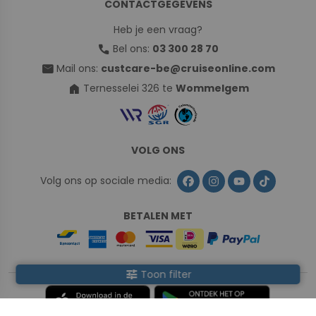
CONTACTGEGEVENS
Heb je een vraag?
call
Bel ons:
03 300 28 70
mail
Mail ons:
custcare-be@cruiseonline.com
home
Ternesselei 326 te
Wommelgem
VOLG ONS
Volg ons op sociale media:
BETALEN MET
tune
Toon filter