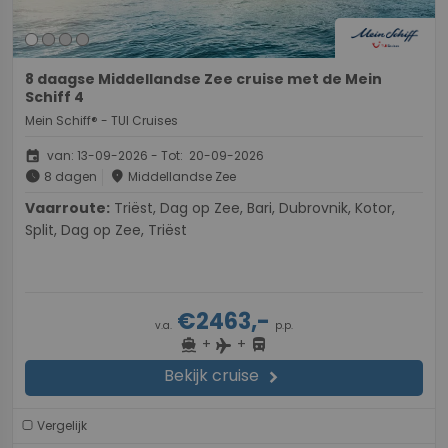
8 daagse Middellandse Zee cruise met de Mein
Schiff 4
Mein Schiff® - TUI Cruises
event
van: 13-09-2026 - Tot: 20-09-2026
schedule
place
8 dagen
Middellandse Zee
Vaarroute:
Triëst, Dag op Zee, Bari, Dubrovnik, Kotor,
Split, Dag op Zee, Triëst
€2463,-
v.a.
p.p.
+
+
directions_boat
directions_bus
flight
Bekijk cruise
chevron_right
Vergelijk