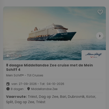
favorite
chevron_right
8 daagse Middellandse Zee cruise met de Mein
Schiff 4
Mein Schiff® - TUI Cruises
event
van: 27-09-2026 - Tot: 04-10-2026
schedule
place
8 dagen
Middellandse Zee
Vaarroute:
Triëst, Dag op Zee, Bari, Dubrovnik, Kotor,
Split, Dag op Zee, Triëst