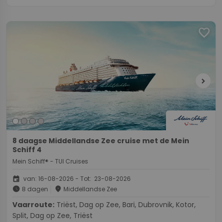
favorite
chevron_right
8 daagse Middellandse Zee cruise met de Mein
Schiff 4
Mein Schiff® - TUI Cruises
event
van: 16-08-2026 - Tot: 23-08-2026
schedule
place
8 dagen
Middellandse Zee
Vaarroute:
Triëst, Dag op Zee, Bari, Dubrovnik, Kotor,
Split, Dag op Zee, Triëst