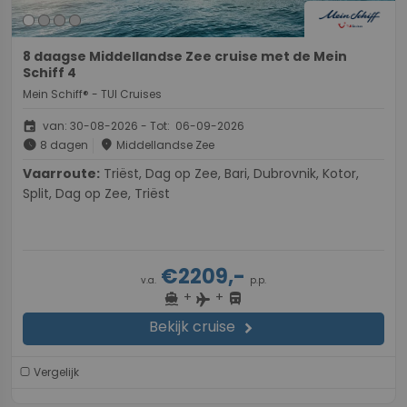
8 daagse Middellandse Zee cruise met de Mein
Schiff 4
Mein Schiff® - TUI Cruises
event
van: 30-08-2026 - Tot: 06-09-2026
schedule
place
8 dagen
Middellandse Zee
Vaarroute:
Triëst, Dag op Zee, Bari, Dubrovnik, Kotor,
Split, Dag op Zee, Triëst
€2209,-
v.a.
p.p.
+
+
directions_boat
directions_bus
flight
Bekijk cruise
chevron_right
Vergelijk