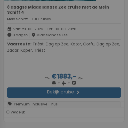
8 daagse Middellandse Zee cruise met de Mein
Schiff 4
Mein Schiff® - TUI Cruises
event
van: 23-08-2026 - Tot: 30-08-2026
schedule
place
8 dagen
Middellandse Zee
Vaarroute:
Triëst, Dag op Zee, Kotor, Corfu, Dag op Zee,
Zadar, Koper, Triëst
€1883,-
v.a.
p.p.
+
+
directions_boat
directions_bus
flight
Bekijk cruise
chevron_right
sell
Premium-Inclusive - Plus
Vergelijk