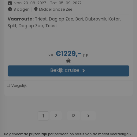
event
van: 29-08-2027 - Tot: 05-09-2027
schedule
place
8 dagen
Middellandse Zee
Vaarroute:
Triëst, Dag op Zee, Bari, Dubrovnik, Kotor,
Split, Dag op Zee, Triëst
€1229,-
v.a.
p.p.
directions_boat
Bekijk cruise
chevron_right
Vergelijk
...
2
12
chevron_right
1
De genoemde prijzen zijn per persoon op basis van de meest voordelige 2-