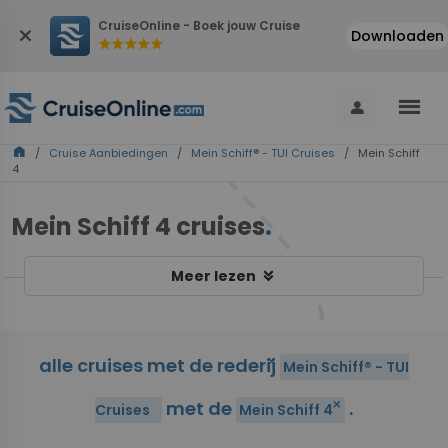
CruiseOnline - Boek jouw Cruise
close
Downloaden
star
star
star
star
star
menu
person
home
/
Cruise Aanbiedingen
/
Mein Schiff® - TUI Cruises
/ Mein Schiff
4
Mein Schiff 4 cruises
.
keyboard_double_arrow_down
Meer lezen
alle cruises met de rederij
close
Mein Schiff® - TUI
met de
.
close
Cruises
Mein Schiff 4