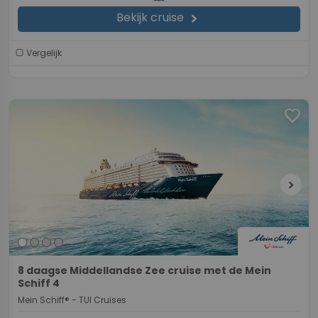
Bekijk cruise
chevron_right
Vergelijk
favorite
chevron_right
8 daagse Middellandse Zee cruise met de Mein
Schiff 4
Mein Schiff® - TUI Cruises