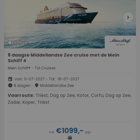
chevron_right
8 daagse Middellandse Zee cruise met de Mein
Schiff 4
Mein Schiff® - TUI Cruises
event
van: 11-07-2027 - Tot: 18-07-2027
schedule
place
8 dagen
Middellandse Zee
Vaarroute:
Triëst, Dag op Zee, Kotor, Corfu, Dag op Zee,
Zadar, Koper, Triëst
€1099,-
v.a.
p.p.
directions_boat