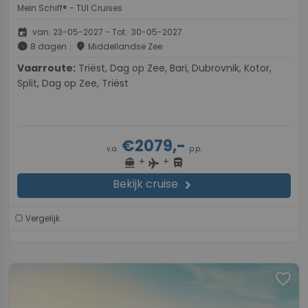
Mein Schiff® - TUI Cruises
event
van: 23-05-2027 - Tot: 30-05-2027
schedule
place
8 dagen
Middellandse Zee
Vaarroute:
Triëst, Dag op Zee, Bari, Dubrovnik, Kotor,
Split, Dag op Zee, Triëst
€2079,-
v.a.
p.p.
+
+
directions_boat
directions_bus
flight
Bekijk cruise
chevron_right
Vergelijk
favorite