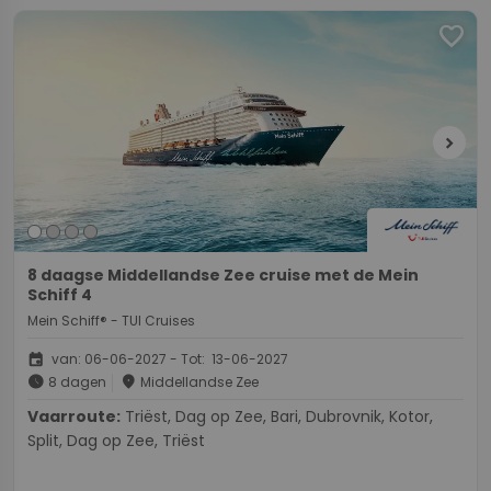
favorite
chevron_right
8 daagse Middellandse Zee cruise met de Mein
Schiff 4
Mein Schiff® - TUI Cruises
event
van: 06-06-2027 - Tot: 13-06-2027
schedule
place
8 dagen
Middellandse Zee
Vaarroute:
Triëst, Dag op Zee, Bari, Dubrovnik, Kotor,
Split, Dag op Zee, Triëst