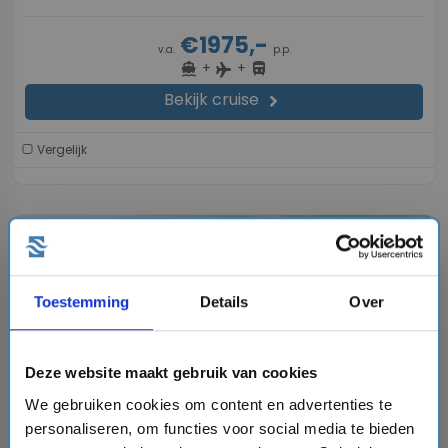
€1975,-
v.a.
p.p.
+
+
directions_boat
directions_bus
flight
Bekijk cruise
chevron_right
Vergelijk
favorite
Toestemming
Details
Over
chevron_right
Deze website maakt gebruik van cookies
We gebruiken cookies om content en advertenties te
personaliseren, om functies voor social media te bieden