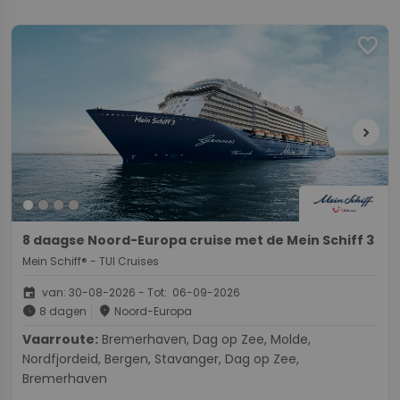
favorite
chevron_right
8 daagse Noord-Europa cruise met de Mein Schiff 3
Mein Schiff® - TUI Cruises
event
van: 30-08-2026 - Tot: 06-09-2026
schedule
place
8 dagen
Noord-Europa
Vaarroute:
Bremerhaven, Dag op Zee, Molde,
Nordfjordeid, Bergen, Stavanger, Dag op Zee,
Bremerhaven