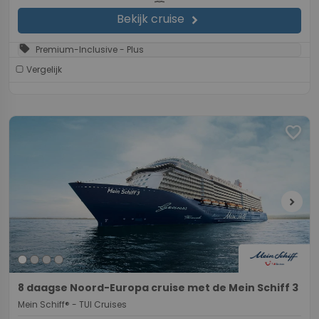
Bekijk cruise
chevron_right
sell
Premium-Inclusive - Plus
Vergelijk
favorite
chevron_right
8 daagse Noord-Europa cruise met de Mein Schiff 3
Mein Schiff® - TUI Cruises