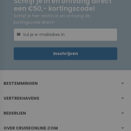
Schrijf je in en ontvang direct
een €50,- kortingscode!
Schrijf je hier rechts in en ontvang de
kortingscode direct!
mail
Inschrijven
BESTEMMINGEN
VERTREKHAVENS
REDERIJEN
OVER CRUISEONLINE.COM