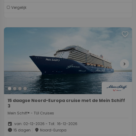
Vergelijk
favorite
chevron_right
15 daagse Noord-Europa cruise met de Mein Schiff
3
Mein Schiff® - TUI Cruises
event
van: 02-12-2026 - Tot: 16-12-2026
schedule
place
15 dagen
Noord-Europa