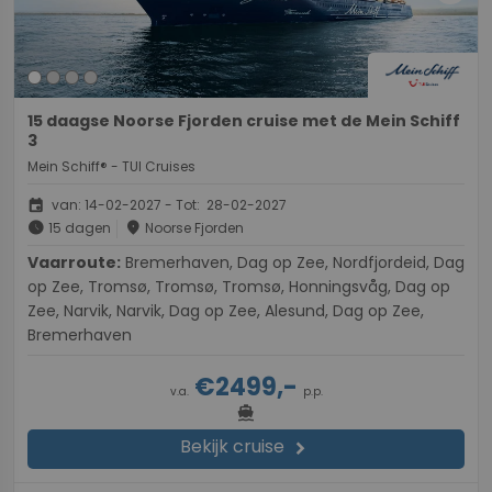
15 daagse Noorse Fjorden cruise met de Mein Schiff
3
Mein Schiff® - TUI Cruises
event
van: 14-02-2027 - Tot: 28-02-2027
schedule
place
15 dagen
Noorse Fjorden
Vaarroute:
Bremerhaven, Dag op Zee, Nordfjordeid, Dag
op Zee, Tromsø, Tromsø, Tromsø, Honningsvåg, Dag op
Zee, Narvik, Narvik, Dag op Zee, Alesund, Dag op Zee,
Bremerhaven
€2499,-
v.a.
p.p.
directions_boat
Bekijk cruise
chevron_right