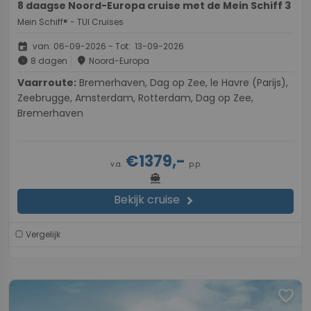
8 daagse Noord-Europa cruise met de Mein Schiff 3
Mein Schiff® - TUI Cruises
event
van: 06-09-2026 - Tot: 13-09-2026
schedule
place
8 dagen
Noord-Europa
Vaarroute:
Bremerhaven, Dag op Zee, le Havre (Parijs),
Zeebrugge, Amsterdam, Rotterdam, Dag op Zee,
Bremerhaven
€1379,-
v.a.
p.p.
directions_boat
Bekijk cruise
chevron_right
Vergelijk
favorite