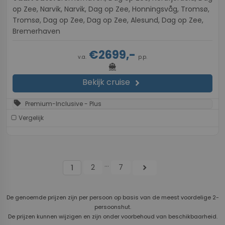
op Zee, Narvik, Narvik, Dag op Zee, Honningsvåg, Tromsø,
Tromsø, Dag op Zee, Dag op Zee, Alesund, Dag op Zee,
Bremerhaven
€2699,-
v.a.
p.p.
directions_boat
Bekijk cruise
chevron_right
sell
Premium-Inclusive - Plus
Vergelijk
...
2
7
chevron_right
1
De genoemde prijzen zijn per persoon op basis van de meest voordelige 2-
persoonshut.
De prijzen kunnen wijzigen en zijn onder voorbehoud van beschikbaarheid.