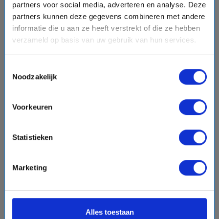
partners voor social media, adverteren en analyse. Deze
schedule
place
15 dagen
West-Middellandse Zee
partners kunnen deze gegevens combineren met andere
Vaarroute:
Bremerhaven, Dag op Zee, Cherbourg, Dag
informatie die u aan ze heeft verstrekt of die ze hebben
op Zee, La Coruna, Porto, Lissabon, Lissabon, Dag op Zee,
verzameld op basis van uw gebruik van hun services.
Bilbao, Le Verdon, Dag op Zee, le Havre (Parijs), Dag op
Zee, Bremerhaven
Toestemmingsselectie
Noodzakelijk
€2749,-
v.a.
p.p.
directions_boat
Bekijk cruise
chevron_right
Voorkeuren
Vergelijk
Statistieken
Marketing
favorite
Alles toestaan