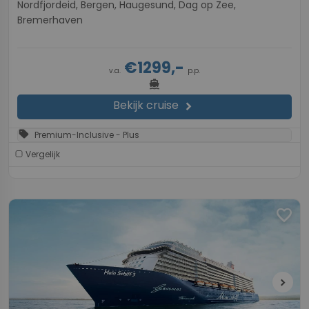
Nordfjordeid, Bergen, Haugesund, Dag op Zee,
Bremerhaven
€1299,-
v.a.
p.p.
directions_boat
Bekijk cruise
chevron_right
sell
Premium-Inclusive - Plus
Vergelijk
favorite
chevron_right