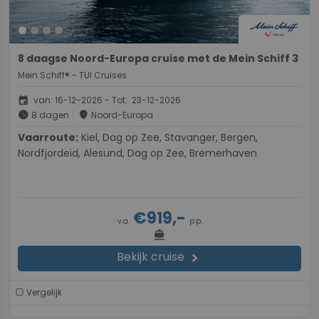
8 daagse Noord-Europa cruise met de Mein Schiff 3
Mein Schiff® - TUI Cruises
event
van: 16-12-2026 - Tot: 23-12-2026
schedule
place
8 dagen
Noord-Europa
Vaarroute:
Kiel, Dag op Zee, Stavanger, Bergen,
Nordfjordeid, Alesund, Dag op Zee, Bremerhaven
€919,-
v.a.
p.p.
directions_boat
Bekijk cruise
chevron_right
Vergelijk