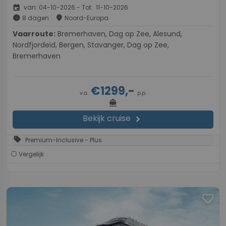
event
van: 04-10-2026 - Tot: 11-10-2026
schedule
place
8 dagen
Noord-Europa
Vaarroute:
Bremerhaven, Dag op Zee, Alesund,
Nordfjordeid, Bergen, Stavanger, Dag op Zee,
Bremerhaven
€1299,-
v.a.
p.p.
directions_boat
Bekijk cruise
chevron_right
sell
Premium-Inclusive - Plus
Vergelijk
favorite