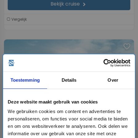
Bekijk cruise
chevron_right
Vergelijk
favorite
chevron_right
Toestemming
Details
Over
Deze website maakt gebruik van cookies
We gebruiken cookies om content en advertenties te
15 daagse West-Middellandse Zee cruise met de
Mein Schiff 3
personaliseren, om functies voor social media te bieden
en om ons websiteverkeer te analyseren. Ook delen we
Mein Schiff® - TUI Cruises
informatie over uw gebruik van onze site met onze
event
van: 11-10-2026 - Tot: 25-10-2026