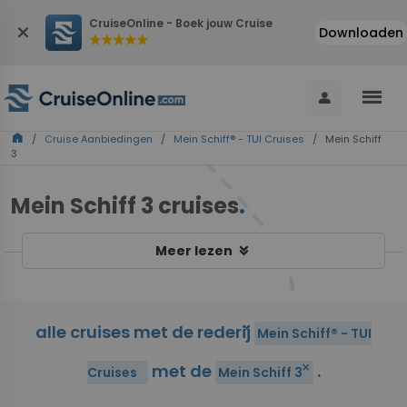
CruiseOnline - Boek jouw Cruise
close
Downloaden
star
star
star
star
star
menu
person
home
/
Cruise Aanbiedingen
/
Mein Schiff® - TUI Cruises
/ Mein Schiff
3
Mein Schiff 3 cruises
.
keyboard_double_arrow_down
Meer lezen
alle cruises met de rederij
close
Mein Schiff® - TUI
met de
.
close
Cruises
Mein Schiff 3