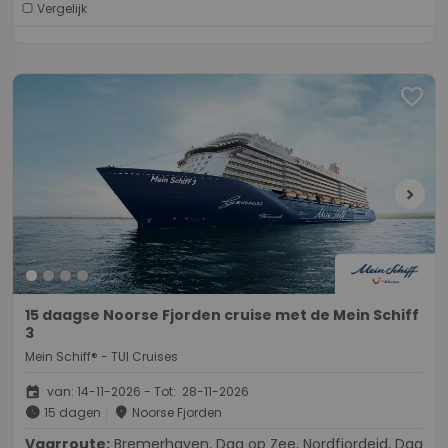
Vergelijk
favorite
chevron_right
15 daagse Noorse Fjorden cruise met de Mein Schiff
3
Mein Schiff® - TUI Cruises
event
van: 14-11-2026 - Tot: 28-11-2026
schedule
place
15 dagen
Noorse Fjorden
Vaarroute:
Bremerhaven, Dag op Zee, Nordfjordeid, Dag