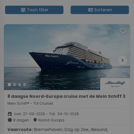
tune
format_line_spacing
Toon filter
Sorteren
favorite
chevron_right
8 daagse Noord-Europa cruise met de Mein Schiff 3
Mein Schiff® - TUI Cruises
event
van: 27-09-2026 - Tot: 04-10-2026
schedule
place
8 dagen
Noord-Europa
Vaarroute:
Bremerhaven, Dag op Zee, Alesund,