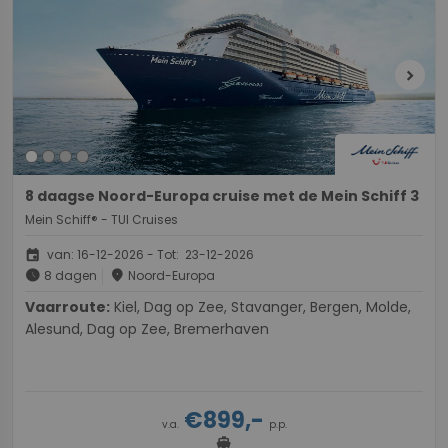
chevron_right
8 daagse Noord-Europa cruise met de Mein Schiff 3
Mein Schiff® - TUI Cruises
event
van: 16-12-2026 - Tot: 23-12-2026
schedule
place
8 dagen
Noord-Europa
Vaarroute:
Kiel, Dag op Zee, Stavanger, Bergen, Molde,
Alesund, Dag op Zee, Bremerhaven
€899,-
v.a.
p.p.
directions_boat