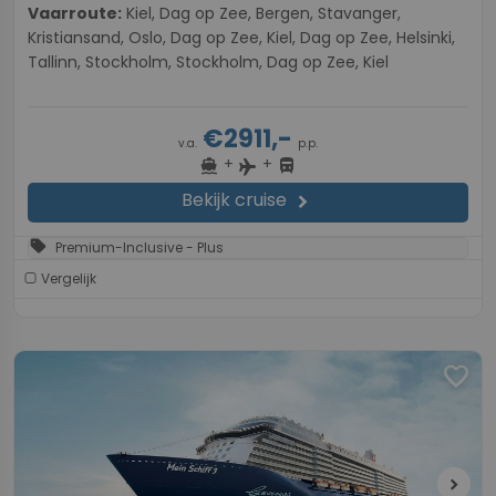
Vaarroute:
Kiel, Dag op Zee, Bergen, Stavanger,
Kristiansand, Oslo, Dag op Zee, Kiel, Dag op Zee, Helsinki,
Tallinn, Stockholm, Stockholm, Dag op Zee, Kiel
€2911,-
v.a.
p.p.
+
+
directions_boat
directions_bus
flight
Bekijk cruise
chevron_right
sell
Premium-Inclusive - Plus
Vergelijk
favorite
chevron_right