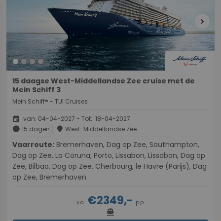
chevron_right
15 daagse West-Middellandse Zee cruise met de
Mein Schiff 3
Mein Schiff® - TUI Cruises
event
van: 04-04-2027 - Tot: 18-04-2027
schedule
place
15 dagen
West-Middellandse Zee
Vaarroute:
Bremerhaven, Dag op Zee, Southampton,
Dag op Zee, La Coruna, Porto, Lissabon, Lissabon, Dag op
Zee, Bilbao, Dag op Zee, Cherbourg, le Havre (Parijs), Dag
op Zee, Bremerhaven
€2349,-
v.a.
p.p.
directions_boat